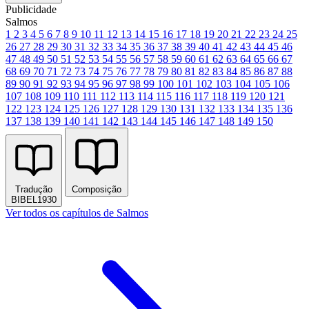
Publicidade
Salmos
1
2
3
4
5
6
7
8
9
10
11
12
13
14
15
16
17
18
19
20
21
22
23
24
25
26
27
28
29
30
31
32
33
34
35
36
37
38
39
40
41
42
43
44
45
46
47
48
49
50
51
52
53
54
55
56
57
58
59
60
61
62
63
64
65
66
67
68
69
70
71
72
73
74
75
76
77
78
79
80
81
82
83
84
85
86
87
88
89
90
91
92
93
94
95
96
97
98
99
100
101
102
103
104
105
106
107
108
109
110
111
112
113
114
115
116
117
118
119
120
121
122
123
124
125
126
127
128
129
130
131
132
133
134
135
136
137
138
139
140
141
142
143
144
145
146
147
148
149
150
Tradução
Composição
BIBEL1930
Ver todos os capítulos de Salmos