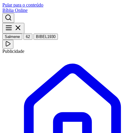
Pular para o conteúdo
Bíblia Online
Salmene
62
BIBEL1930
Publicidade