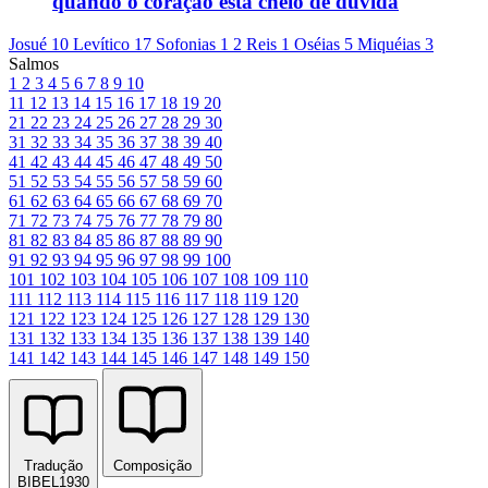
quando o coração está cheio de dúvida
Josué 10
Levítico 17
Sofonias 1
2 Reis 1
Oséias 5
Miquéias 3
Salmos
1
2
3
4
5
6
7
8
9
10
11
12
13
14
15
16
17
18
19
20
21
22
23
24
25
26
27
28
29
30
31
32
33
34
35
36
37
38
39
40
41
42
43
44
45
46
47
48
49
50
51
52
53
54
55
56
57
58
59
60
61
62
63
64
65
66
67
68
69
70
71
72
73
74
75
76
77
78
79
80
81
82
83
84
85
86
87
88
89
90
91
92
93
94
95
96
97
98
99
100
101
102
103
104
105
106
107
108
109
110
111
112
113
114
115
116
117
118
119
120
121
122
123
124
125
126
127
128
129
130
131
132
133
134
135
136
137
138
139
140
141
142
143
144
145
146
147
148
149
150
Tradução
Composição
BIBEL1930