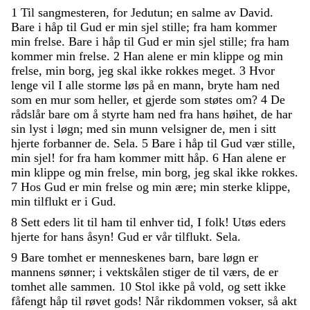
1
Til
sangmesteren
,
for
Jedutun
;
en
salme
av
David
.
Bare
i
håp
til
Gud
er
min
sjel
stille
;
fra
ham
kommer
min
frelse
.
Bare
i
håp
til
Gud
er
min
sjel
stille
;
fra
ham
kommer
min
frelse
.
2
Han
alene
er
min
klippe
og
min
frelse
,
min
borg
,
jeg
skal
ikke
rokkes
meget
.
3
Hvor
lenge
vil
I
alle
storme
løs
på
en
mann
,
bryte
ham
ned
som
en
mur
som
heller
,
et
gjerde
som
støtes
om
?
4
De
rådslår
bare
om
å
styrte
ham
ned
fra
hans
høihet
,
de
har
sin
lyst
i
løgn
;
med
sin
munn
velsigner
de
,
men
i
sitt
hjerte
forbanner
de
.
Sela
.
5
Bare
i
håp
til
Gud
vær
stille
,
min
sjel
!
for
fra
ham
kommer
mitt
håp
.
6
Han
alene
er
min
klippe
og
min
frelse
,
min
borg
,
jeg
skal
ikke
rokkes
.
7
Hos
Gud
er
min
frelse
og
min
ære
;
min
sterke
klippe
,
min
tilflukt
er
i
Gud
.
8
Sett
eders
lit
til
ham
til
enhver
tid
,
I
folk
!
Utøs
eders
hjerte
for
hans
åsyn
!
Gud
er
vår
tilflukt
.
Sela
.
9
Bare
tomhet
er
menneskenes
barn
,
bare
løgn
er
mannens
sønner
;
i
vektskålen
stiger
de
til
værs
,
de
er
tomhet
alle
sammen
.
10
Stol
ikke
på
vold
,
og
sett
ikke
fåfengt
håp
til
røvet
gods
!
Når
rikdommen
vokser
,
så
akt