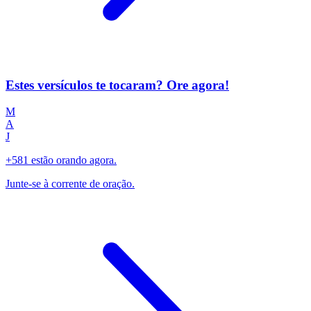
Estes versículos te tocaram? Ore agora!
M
A
J
+581 estão orando agora.
Junte-se à corrente de oração.