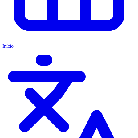
Início