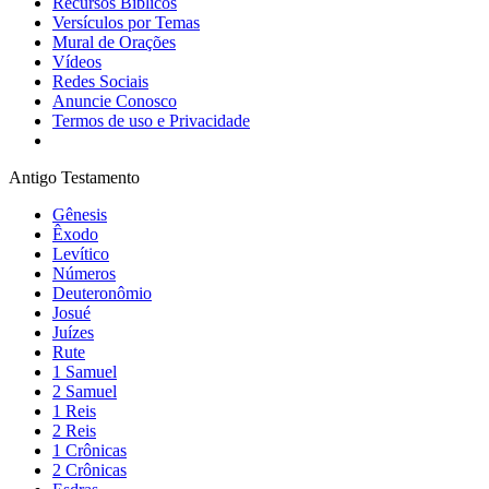
Recursos Bíblicos
Versículos por Temas
Mural de Orações
Vídeos
Redes Sociais
Anuncie Conosco
Termos de uso e Privacidade
Antigo Testamento
Gênesis
Êxodo
Levítico
Números
Deuteronômio
Josué
Juízes
Rute
1 Samuel
2 Samuel
1 Reis
2 Reis
1 Crônicas
2 Crônicas