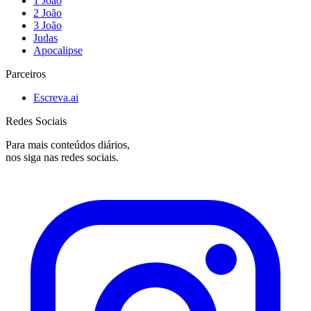
1 João
2 João
3 João
Judas
Apocalipse
Parceiros
Escreva.ai
Redes Sociais
Para mais conteúdos diários,
nos siga nas redes sociais.