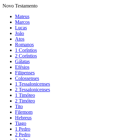
Novo Testamento
Mateus
Marcos
Lucas
João
Atos
Romanos
1 Coríntios
2 Coríntios
Gálatas
Efésios
Filipenses
Colossenses
1 Tessalonicenses
2 Tessalonicenses
1 Timóteo
2 Timóteo
Tito
Filemom
Hebreus
Tiago
1 Pedro
2 Pedro