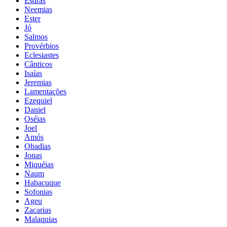
Esdras
Neemias
Ester
Jó
Salmos
Provérbios
Eclesiastes
Cânticos
Isaías
Jeremias
Lamentações
Ezequiel
Daniel
Oséias
Joel
Amós
Obadias
Jonas
Miquéias
Naum
Habacuque
Sofonias
Ageu
Zacarias
Malaquias