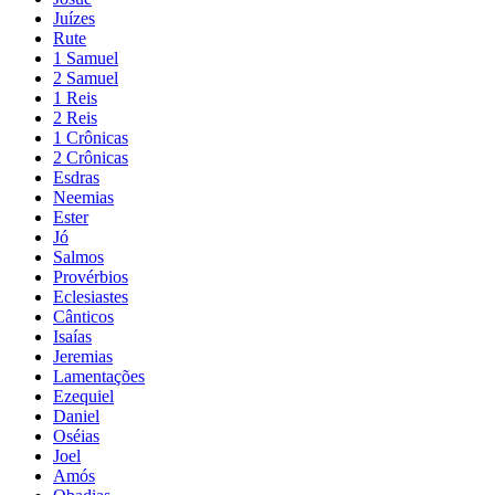
Juízes
Rute
1 Samuel
2 Samuel
1 Reis
2 Reis
1 Crônicas
2 Crônicas
Esdras
Neemias
Ester
Jó
Salmos
Provérbios
Eclesiastes
Cânticos
Isaías
Jeremias
Lamentações
Ezequiel
Daniel
Oséias
Joel
Amós