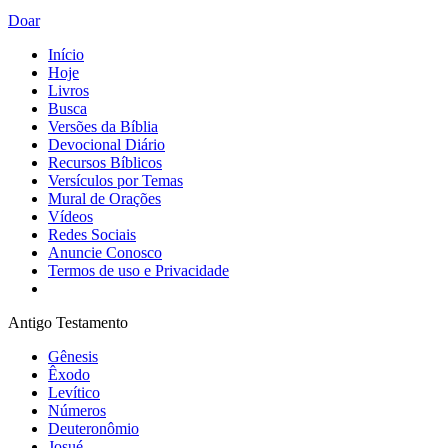
Doar
Início
Hoje
Livros
Busca
Versões da Bíblia
Devocional Diário
Recursos Bíblicos
Versículos por Temas
Mural de Orações
Vídeos
Redes Sociais
Anuncie Conosco
Termos de uso e Privacidade
Antigo Testamento
Gênesis
Êxodo
Levítico
Números
Deuteronômio
Josué