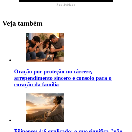
Publicidade
Veja também
Oração por proteção no cárcere,
arrependimento sincero e consolo para o
coração da família
Filipenses 4:6 explicado: o que significa "não