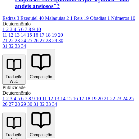
andeis ansiosos"?
Esdras 3
Ezequiel 40
Malaquias 2
1 Reis 19
Obadias 1
Números 10
Deuteronômio
1
2
3
4
5
6
7
8
9
10
11
12
13
14
15
16
17
18
19
20
21
22
23
24
25
26
27
28
29
30
31
32
33
34
Tradução
Composição
WLC
Publicidade
Deuteronômio
1
2
3
4
5
6
7
8
9
10
11
12
13
14
15
16
17
18
19
20
21
22
23
24
25
26
27
28
29
30
31
32
33
34
Tradução
Composição