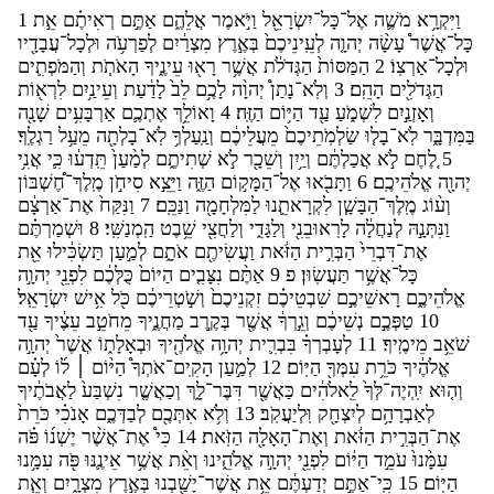
ו
י
ק
ר
א
מ
ש
ה
א
ל
־
כ
ל
־
י
ש
ר
א
ל
ו
י
אמ
ר
א
ל
ה
ם
א
ת
ם
ר
א
ית
ם
א
ת
1
כ
ל
־
א
ש
ר
֩
ע
ש
ה
י
הו
ה
ל
ע
ינ
יכ
ם
֙
ב
א
ר
ץ
מ
צ
ר
י
ם
ל
פ
ר
ע
ה
ו
ל
כ
ל
־
ע
ב
ד
יו
ו
ל
כ
ל
־
א
ר
צ
ו
ֹ׃
2
ה
מ
ס
ו
ת
֙
ה
ג
ד
ל
ת
א
ש
ר
ר
א
ו
ּ
ע
ינ
יך
ָ
ה
א
ת
ת
ו
ה
מ
פ
ת
ים
ה
ג
ד
ל
ים
ה
ה
ם
׃
3
ו
ל
א
־
נ
ת
ן
֩
י
הו
ה
ל
כ
ם
ל
ב
֙
ל
ד
ע
ת
ו
ע
ינ
י
ם
ל
ר
א
ו
ת
ו
א
ז
נ
י
ם
ל
ש
מ
ע
ַ
ע
ד
ה
י
ו
ם
ה
ז
ה
׃
4
ו
או
ל
ך
ְ
א
ת
כ
ם
א
ר
ב
ע
ים
ש
נ
ה
ב
מ
ד
ב
ר
ל
א
־
ב
ל
ו
ּ
ש
ל
מ
ת
יכ
ם
֙
מ
ע
ל
יכ
ם
ו
נ
ע
ל
ך
ָ֥
ל
א
־
ב
ל
ת
ה
מ
ע
ל
ר
ג
ל
ך
5
ל
ח
ם
ל
א
א
כ
ל
ת
ם
ו
י
י
ן
ו
ש
כ
ר
ל
א
ש
ת
ית
ם
ל
מ
ע
ן
֙
ת
ד
ע
ו
ּ
כ
י
א
נ
י
י
הו
ה
א
ל
ה
יכ
ם
׃
6
ו
ת
ב
או
ּ
א
ל
־
ה
מ
ק
ו
ם
ה
ז
ה
ו
י
צ
א
ס
יח
ן
מ
ל
ך
ְ־
ח
ש
ב
ו
ן
ו
ע
ו
ג
מ
ל
ך
ְ־
ה
ב
ש
ן
ל
ק
ר
את
נו
ּ
ל
מ
ל
ח
מ
ה
ו
נ
כ
ם
׃
7
ו
נ
ק
ח
֙
א
ת
־
א
ר
צ
ם
ו
נ
ת
נ
ה
ּ
ל
נ
ח
ל
ה
ל
ר
או
ב
נ
י
ו
ל
ג
ד
י
ו
ל
ח
צ
י
ש
ב
ט
ה
מ
נ
ש
י
׃
8
ו
ש
מ
ר
ת
ם
א
ת
־
ד
ב
ר
י
֙
ה
ב
ר
ית
ה
ז
את
ו
ע
ש
ית
ם
א
ת
ם
ל
מ
ע
ן
ת
ש
כ
ילו
ּ
א
ת
כ
ל
־
א
ש
ר
ת
ע
ש
ו
ן
׃
פ
9
א
ת
ם
נ
צ
ב
ים
ה
י
ו
ם
֙
כ
ל
כ
ם
ל
פ
נ
י
י
הו
ה
א
ל
ה
יכ
ם
ר
אש
יכ
ם
ש
ב
ט
יכ
ם
ז
ק
נ
יכ
ם
֙
ו
ש
ט
ר
יכ
ם
כ
ל
א
יש
ׁ
י
ש
ר
א
ל
10
ט
פ
כ
ם
נ
ש
יכ
ם
ו
ג
ר
ך
ָ֔
א
ש
ר
ב
ק
ר
ב
מ
ח
נ
יך
ָ
מ
ח
ט
ב
ע
צ
יך
ָ
ע
ד
ש
א
ב
מ
ימ
יך
ָ׃
11
ל
ע
ב
ר
ך
ָ֗
ב
ב
ר
ית
י
הו
ה
א
ל
ה
יך
ָ
ו
ב
א
ל
ת
ו
ֹ
א
ש
ר
֙
י
הו
ה
א
ל
ה
יך
ָ
כ
ר
ת
ע
מ
ך
ָ֖
ה
י
ו
ם
׃
12
ל
מ
ע
ן
ה
ק
ים
־
א
ת
ך
ָ֩
ה
י
ו
ם
׀
ל
ו
ֹ
ל
ע
ם
ו
ה
ו
א
י
ה
י
ה
־
ל
ך
ָ֙
ל
אל
ה
ים
כ
א
ש
ר
ד
ב
ר
־
ל
ך
ְ
ו
כ
א
ש
ר
נ
ש
ב
ע
֙
ל
א
ב
ת
יך
ל
א
ב
ר
ה
ם
ל
י
צ
ח
ק
ו
ל
י
ע
ק
ב
׃
13
ו
ל
א
א
ת
כ
ם
ל
ב
ד
כ
ם
א
נ
כ
י
כ
ר
ת
א
ת
־
ה
ב
ר
ית
ה
ז
את
ו
א
ת
־
ה
א
ל
ה
ה
ז
את
׃
14
כ
י
֩
א
ת
־
א
ש
ר
י
ש
נ
ו
ֹ
פ
ה
ע
מ
נו
ּ֙
ע
מ
ד
ה
י
ו
ם
ל
פ
נ
י
י
הו
ה
א
ל
ה
ינו
ּ
ו
א
ת
א
ש
ר
א
ינ
נ
ו
ּ
פ
ה
ע
מ
נו
ה
י
ו
ם
׃
15
כ
י
־
א
ת
ם
י
ד
ע
ת
ם
א
ת
א
ש
ר
־
י
ש
ב
נו
ּ
ב
א
ר
ץ
מ
צ
ר
י
ם
ו
א
ת