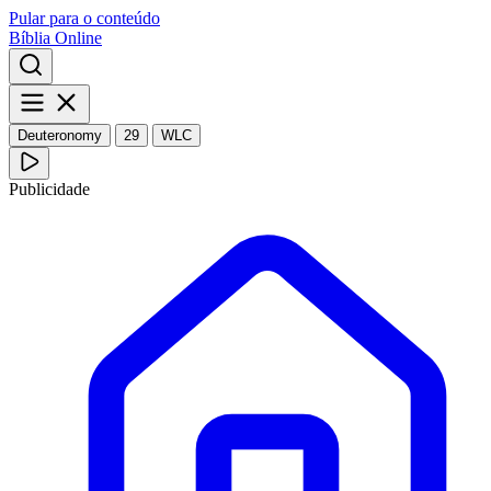
Pular para o conteúdo
Bíblia Online
Deuteronomy
29
WLC
Publicidade