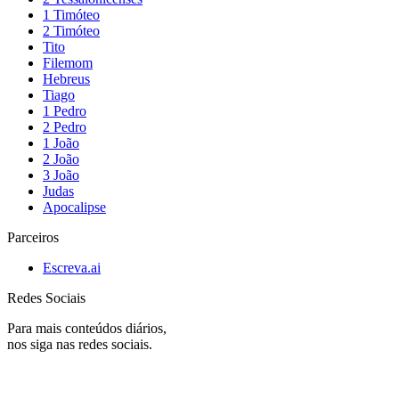
1 Timóteo
2 Timóteo
Tito
Filemom
Hebreus
Tiago
1 Pedro
2 Pedro
1 João
2 João
3 João
Judas
Apocalipse
Parceiros
Escreva.ai
Redes Sociais
Para mais conteúdos diários,
nos siga nas redes sociais.