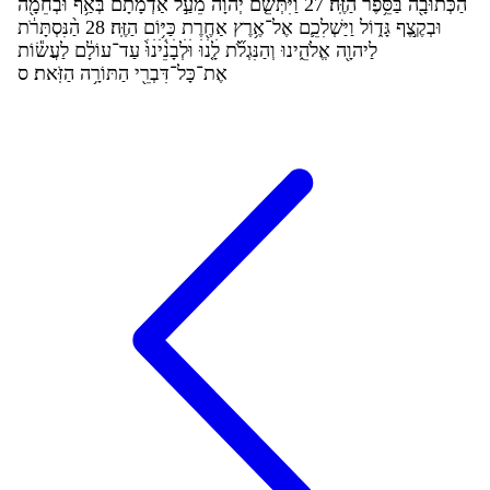
ה
כ
תו
ב
ה
ב
ס
פ
ר
ה
ז
ה
׃
27
ו
י
ת
ש
ם
י
הו
ה
֙
מ
ע
ל
א
ד
מ
ת
ם
ב
א
ף
ו
ב
ח
מ
ה
ו
ב
ק
צ
ף
ג
ד
ו
ל
ו
י
ש
ל
כ
ם
א
ל
־
א
ר
ץ
א
ח
ר
ת
כ
י
ו
ם
ה
ז
ה
׃
28
ה
נ
ס
ת
ר
ת
ל
יהו
ה
א
ל
ה
ינו
ּ
ו
ה
נ
ג
ל
ת
ל
נ
ו
ּׄ
ו
ל
ב
נ
י
נ
ו
ּׄ֙
ע
ד
־
עו
ל
ם
ל
ע
ש
ו
ת
א
ת
־
כ
ל
־
ד
ב
ר
י
ה
ת
ו
ר
ה
ה
ז
את
׃
ס