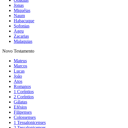
Obadias
Jonas
Miquéias
Naum
Habacuque
Sofonias
Ageu
Zacarias
Malaquias
Novo Testamento
Mateus
Marcos
Lucas
João
Atos
Romanos
1 Coríntios
2 Coríntios
Gálatas
Efésios
Filipenses
Colossenses
1 Tessalonicenses
2 Tessalonicenses