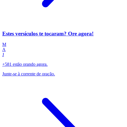
Estes versículos te tocaram? Ore agora!
M
A
J
+581 estão orando agora.
Junte-se à corrente de oração.