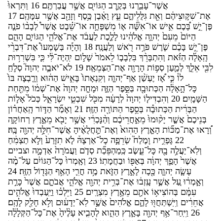
א
ש
ר
־
ע
ב
ר
נו
ּ
ב
ק
ר
ב
ה
ג
ו
י
ם
א
ש
ר
ע
ב
ר
ת
ם
׃
16
ו
ת
ר
או
א
ת
־
ש
ק
ו
צ
יה
ם
ו
א
ת
ג
ל
ל
יה
ם
ע
ץ
ו
א
ב
ן
כ
ס
ף
ו
ז
ה
ב
א
ש
ר
ע
מ
ה
ם
׃
17
פ
ן
־
י
ש
ׁ
ב
כ
ם
א
יש
ׁ
או
ֹ־
א
ש
ה
א
ו
ֹ
מ
ש
פ
ח
ה
או
ֹ־
ש
ב
ט
א
ש
ר
֩
ל
ב
ב
ו
ֹ
פ
נ
ה
ה
י
ו
ם
֙
מ
ע
ם
֙
י
הו
ה
א
ל
ה
ינו
ּ
ל
ל
כ
ת
ל
ע
ב
ד
א
ת
־
א
ל
ה
י
ה
ג
ו
י
ם
ה
ה
ם
פ
ן
־
י
ש
ׁ
ב
כ
ם
ש
ר
ש
ׁ
פ
ר
ה
ר
אש
ׁ
ו
ל
ע
נ
ה
׃
18
ו
ה
י
ה
ב
ש
מ
עו
ֹ֩
א
ת
־
ד
ב
ר
י
ה
א
ל
ה
ה
ז
את
ו
ה
ת
ב
ר
ך
ְ
ב
ל
ב
ב
ו
ֹ
ל
אמ
ר
֙
ש
ל
ו
ם
י
ה
י
ה
־
ל
י
כ
י
ב
ש
ר
ר
ו
ת
ל
ב
י
א
ל
ך
ְ
ל
מ
ע
ן
ס
פ
ו
ת
ה
ר
ו
ה
א
ת
־
ה
צ
מ
א
ה
׃
19
ל
א
־
י
אב
ה
י
הו
ה
֮
ס
ל
ח
לו
ֹ֒
כ
י
א
ז
י
ע
ש
ן
א
ף
־
י
הו
ה
ו
ק
נ
א
תו
ֹ֙
ב
א
יש
ׁ
ה
ה
ו
א
ו
ר
ב
צ
ה
ב
ו
כ
ל
־
ה
א
ל
ה
ה
כ
תו
ב
ה
ב
ס
פ
ר
ה
ז
ה
ו
מ
ח
ה
י
הו
ה
֙
א
ת
־
ש
מ
ו
ֹ
מ
ת
ח
ת
ה
ש
מ
י
ם
׃
20
ו
ה
ב
ד
יל
ו
ֹ
י
הו
ה
֙
ל
ר
ע
ה
מ
כ
ל
ש
ב
ט
י
י
ש
ר
א
ל
כ
כ
ל
֙
א
ל
ו
ת
ה
ב
ר
ית
ה
כ
תו
ב
ה
ב
ס
פ
ר
ה
ת
ו
ר
ה
ה
ז
ה
׃
21
ו
א
מ
ר
ה
ד
ו
ר
ה
א
ח
ר
ו
ן
ב
נ
יכ
ם
֙
א
ש
ר
י
ק
ו
מו
ּ֙
מ
א
ח
ר
יכ
ם
ו
ה
נ
כ
ר
י
א
ש
ר
י
ב
א
מ
א
ר
ץ
ר
חו
ק
ה
ו
ר
או
ּ
א
ת
־
מ
כ
ו
ת
ה
א
ר
ץ
ה
ה
וא
֙
ו
א
ת
־
ת
ח
ל
א
יה
ָ
א
ש
ר
־
ח
ל
ה
י
הו
ה
ב
ה
22
ג
פ
ר
ית
ו
מ
ל
ח
֮
ש
ר
פ
ה
כ
ל
־
א
ר
צ
ה
ּ֒
ל
א
ת
ז
ר
ע
֙
ו
ל
א
ת
צ
מ
ח
ו
ל
א
־
י
ע
ל
ה
ב
ה
ּ
כ
ל
־
ע
ש
ב
כ
מ
ה
פ
כ
ת
ס
ד
ם
ו
ע
מ
ר
ה
֙
א
ד
מ
ה
וצביים
א
ש
ר
֙
ה
פ
ך
ְ
י
הו
ה
ב
א
פ
ו
ֹ
ו
ב
ח
מ
ת
ו
ֹ׃
23
ו
א
מ
רו
ּ֙
כ
ל
־
ה
ג
ו
י
ם
ע
ל
־
מ
ה
ע
ש
ה
י
הו
ה
כ
כ
ה
ל
א
ר
ץ
ה
ז
את
מ
ה
ח
ר
י
ה
א
ף
ה
ג
ד
ו
ל
ה
ז
ה
׃
24
ו
א
מ
ר
ו
ּ
ע
ל
א
ש
ר
ע
ז
ב
ו
ּ
א
ת
־
ב
ר
ית
י
הו
ה
א
ל
ה
י
א
ב
ת
ם
א
ש
ר
֙
כ
ר
ת
ע
מ
ם
ב
הו
צ
יא
ו
ֹ
א
ת
ם
מ
א
ר
ץ
מ
צ
ר
י
ם
׃
25
ו
י
ל
כ
ו
ּ
ו
י
ע
ב
דו
ּ֙
א
ל
ה
ים
א
ח
ר
ים
ו
י
ש
ת
ח
ו
ו
ּ
ל
ה
ם
א
ל
ה
ים
֙
א
ש
ר
ל
א
־
י
ד
ע
ו
ם
ו
ל
א
ח
ל
ק
ל
ה
ם
26
ו
י
ח
ר
־
א
ף
י
הו
ה
ב
א
ר
ץ
ה
ה
וא
ל
ה
ב
יא
ע
ל
יה
ָ֙
א
ת
־
כ
ל
־
ה
ק
ל
ל
ה