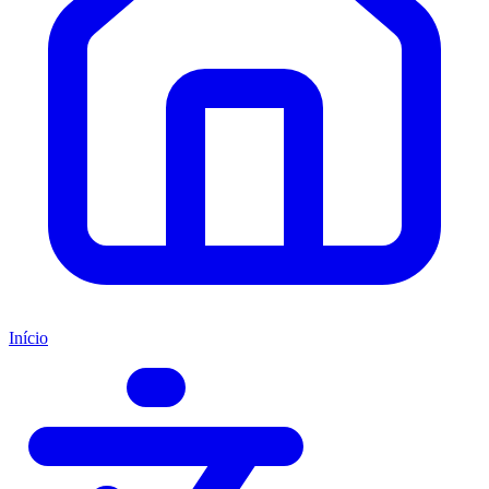
Início