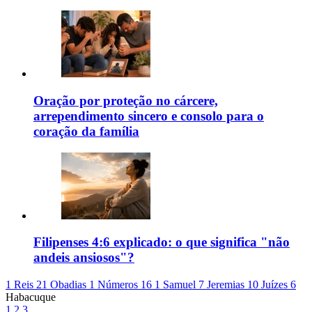
Oração por proteção no cárcere,
arrependimento sincero e consolo para o
coração da família
Filipenses 4:6 explicado: o que significa "não
andeis ansiosos"?
1 Reis 21
Obadias 1
Números 16
1 Samuel 7
Jeremias 10
Juízes 6
Habacuque
1
2
3