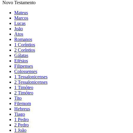
Novo Testamento
Mateus
Marcos
Lucas
João
Atos
Romanos
1 Coríntios
2 Coríntios
Gálatas
Efésios
Filipenses
Colossenses
1 Tessalonicenses
2 Tessalonicenses
1 Timóteo
2 Timóteo
Tito
Filemom
Hebreus
Tiago
1 Pedro
2 Pedro
1 João