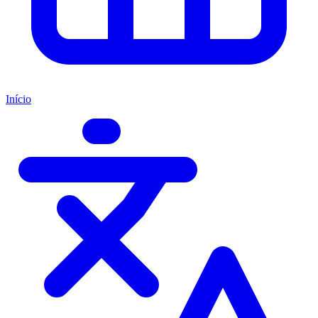
Início