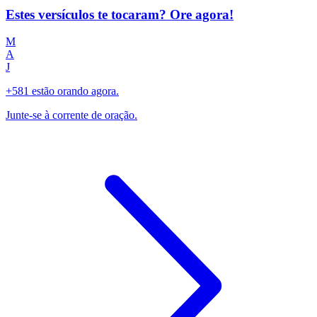
Estes versículos te tocaram? Ore agora!
M
A
J
+581 estão orando agora.
Junte-se à corrente de oração.