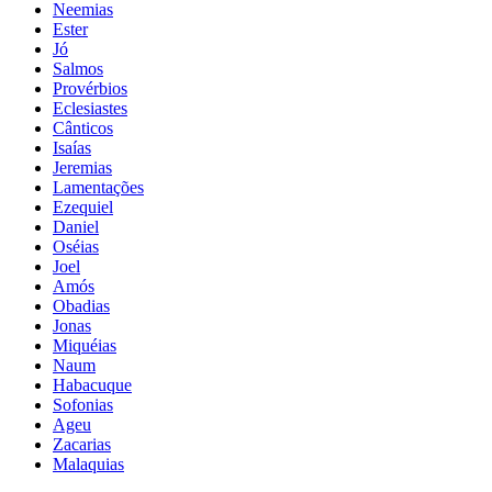
Neemias
Ester
Jó
Salmos
Provérbios
Eclesiastes
Cânticos
Isaías
Jeremias
Lamentações
Ezequiel
Daniel
Oséias
Joel
Amós
Obadias
Jonas
Miquéias
Naum
Habacuque
Sofonias
Ageu
Zacarias
Malaquias