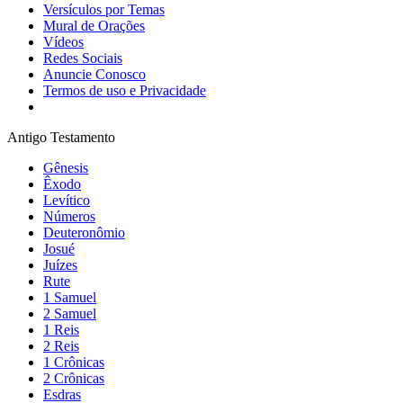
Versículos por Temas
Mural de Orações
Vídeos
Redes Sociais
Anuncie Conosco
Termos de uso e Privacidade
Antigo Testamento
Gênesis
Êxodo
Levítico
Números
Deuteronômio
Josué
Juízes
Rute
1 Samuel
2 Samuel
1 Reis
2 Reis
1 Crônicas
2 Crônicas
Esdras