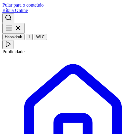
Pular para o conteúdo
Bíblia Online
Habakkuk
1
WLC
Publicidade