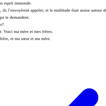
un
esprit
immonde
.
s
,
ils
l’envoyèrent
appeler
;
et
la
multitude
était
assise
autour
d
qui
te
demandent
.
es
?
t
:
Voici
ma
mère
et
mes
frères
.
frère
,
et
ma
sœur
et
ma
mère
.