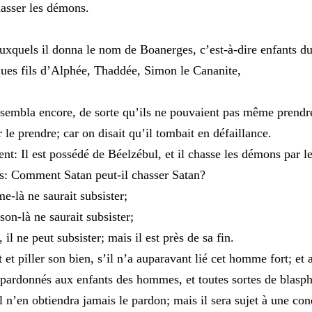
hasser
les
démons
.
uxquels
il
donna
le
nom
de
Boanerges
,
c’est-à-dire
enfants
d
ques
fils
d’Alphée
,
Thaddée
,
Simon
le
Cananite
,
ssembla
encore
,
de
sorte
qu’ils
ne
pouvaient
pas
même
prend
r
le
prendre
;
car
on
disait
qu’il
tombait
en
défaillance
.
ent
:
Il
est
possédé
de
Béelzébul
,
et
il
chasse
les
démons
par
l
s
:
Comment
Satan
peut-il
chasser
Satan
?
me-là
ne
saurait
subsister
;
son-là
ne
saurait
subsister
;
,
il
ne
peut
subsister
;
mais
il
est
près
de
sa
fin
.
rt
et
piller
son
bien
,
s’il
n’a
auparavant
lié
cet
homme
fort
;
et
pardonnés
aux
enfants
des
hommes
,
et
toutes
sortes
de
blasp
il
n’en
obtiendra
jamais
le
pardon
;
mais
il
sera
sujet
à
une
con