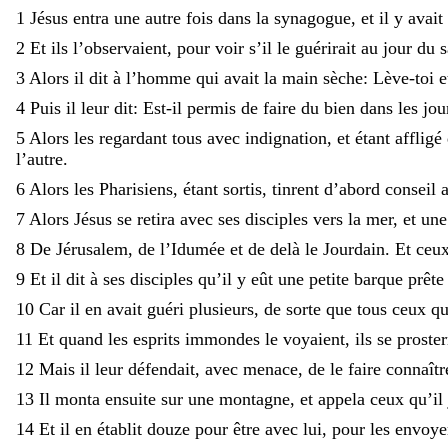
1
Jésus
entra
une
autre
fois
dans
la
synagogue
,
et
il
y
avait
2
Et
ils
l’observaient
,
pour
voir
s’il
le
guérirait
au
jour
du
s
3
Alors
il
dit
à
l’homme
qui
avait
la
main
sèche
:
Lève-toi
e
4
Puis
il
leur
dit
:
Est-il
permis
de
faire
du
bien
dans
les
jou
5
Alors
les
regardant
tous
avec
indignation
,
et
étant
affligé
l’autre
.
6
Alors
les
Pharisiens
,
étant
sortis
,
tinrent
d’abord
conseil
7
Alors
Jésus
se
retira
avec
ses
disciples
vers
la
mer
,
et
un
8
De
Jérusalem
,
de
l’Idumée
et
de
delà
le
Jourdain
.
Et
ceu
9
Et
il
dit
à
ses
disciples
qu’il
y
eût
une
petite
barque
prêt
10
Car
il
en
avait
guéri
plusieurs
,
de
sorte
que
tous
ceux
q
11
Et
quand
les
esprits
immondes
le
voyaient
,
ils
se
proste
12
Mais
il
leur
défendait
,
avec
menace
,
de
le
faire
connaîtr
13
Il
monta
ensuite
sur
une
montagne
,
et
appela
ceux
qu’il
14
Et
il
en
établit
douze
pour
être
avec
lui
,
pour
les
envoy