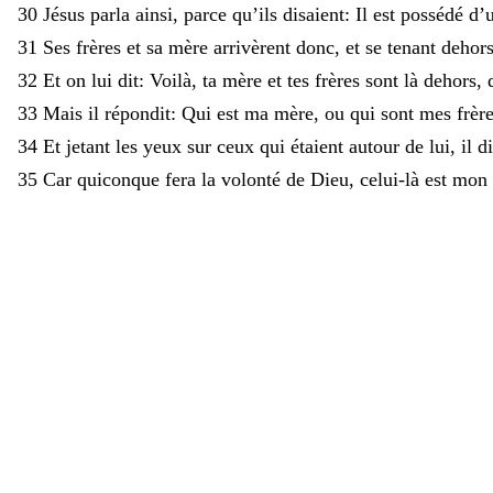
30
Jésus
parla
ainsi
,
parce
qu’ils
disaient
:
Il
est
possédé
d’
31
Ses
frères
et
sa
mère
arrivèrent
donc
,
et
se
tenant
dehor
32
Et
on
lui
dit
:
Voilà
,
ta
mère
et
tes
frères
sont
là
dehors
,
33
Mais
il
répondit
:
Qui
est
ma
mère
,
ou
qui
sont
mes
frèr
34
Et
jetant
les
yeux
sur
ceux
qui
étaient
autour
de
lui
,
il
di
35
Car
quiconque
fera
la
volonté
de
Dieu
,
celui-là
est
mon