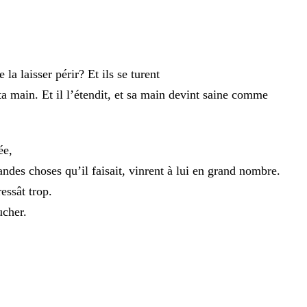
de
la
laisser
périr
?
Et
ils
se
turent
ta
main
.
Et
il
l’étendit
,
et
sa
main
devint
saine
comme
ée
,
andes
choses
qu’il
faisait
,
vinrent
à
lui
en
grand
nombre
.
ressât
trop
.
ucher
.