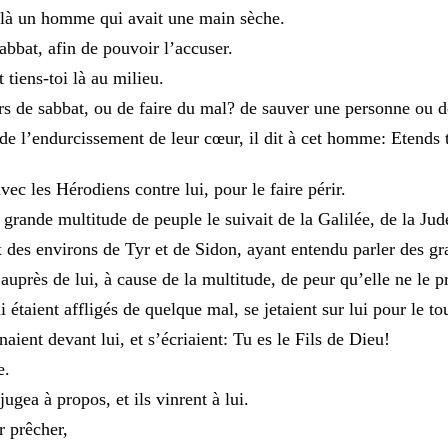
là
un
homme
qui
avait
une
main
sèche
.
abbat
,
afin
de
pouvoir
l’accuser
.
t
tiens-toi
là
au
milieu
.
rs
de
sabbat
,
ou
de
faire
du
mal
?
de
sauver
une
personne
ou
de
l’endurcissement
de
leur
cœur
,
il
dit
à
cet
homme
:
Etends
avec
les
Hérodiens
contre
lui
,
pour
le
faire
périr
.
e
grande
multitude
de
peuple
le
suivait
de
la
Galilée
,
de
la
Jud
x
des
environs
de
Tyr
et
de
Sidon
,
ayant
entendu
parler
des
gr
e
auprès
de
lui
,
à
cause
de
la
multitude
,
de
peur
qu’elle
ne
le
p
ui
étaient
affligés
de
quelque
mal
,
se
jetaient
sur
lui
pour
le
to
rnaient
devant
lui
,
et
s’écriaient
:
Tu
es
le
Fils
de
Dieu
!
e
.
jugea
à
propos
,
et
ils
vinrent
à
lui
.
er
prêcher
,