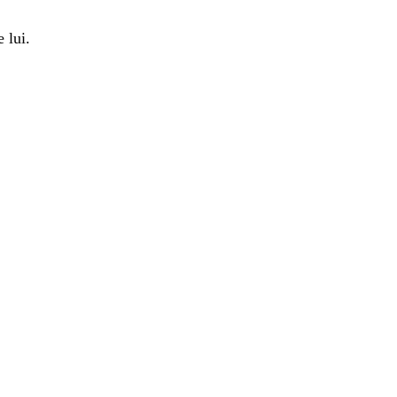
e
lui
.