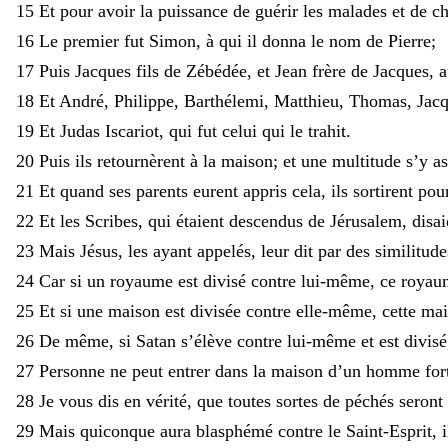
15
Et
pour
avoir
la
puissance
de
guérir
les
malades
et
de
c
16
Le
premier
fut
Simon
,
à
qui
il
donna
le
nom
de
Pierre
;
17
Puis
Jacques
fils
de
Zébédée
,
et
Jean
frère
de
Jacques
,
a
18
Et
André
,
Philippe
,
Barthélemi
,
Matthieu
,
Thomas
,
Jac
19
Et
Judas
Iscariot
,
qui
fut
celui
qui
le
trahit
.
20
Puis
ils
retournèrent
à
la
maison
;
et
une
multitude
s’y
a
21
Et
quand
ses
parents
eurent
appris
cela
,
ils
sortirent
pou
22
Et
les
Scribes
,
qui
étaient
descendus
de
Jérusalem
,
disai
23
Mais
Jésus
,
les
ayant
appelés
,
leur
dit
par
des
similitude
24
Car
si
un
royaume
est
divisé
contre
lui-même
,
ce
royau
25
Et
si
une
maison
est
divisée
contre
elle-même
,
cette
mai
26
De
même
,
si
Satan
s’élève
contre
lui-même
et
est
divisé
27
Personne
ne
peut
entrer
dans
la
maison
d’un
homme
fo
28
Je
vous
dis
en
vérité
,
que
toutes
sortes
de
péchés
seront
29
Mais
quiconque
aura
blasphémé
contre
le
Saint-Esprit
,