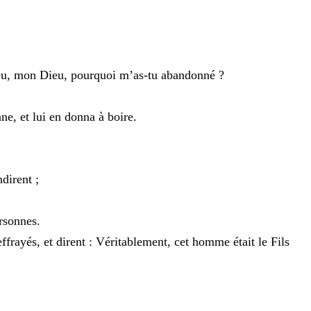
eu
,
mon
Dieu
,
pourquoi
m’as-tu
abandonné
?
nne
,
et
lui
en
donna
à
boire
.
ndirent
;
rsonnes
.
effrayés
,
et
dirent
:
Véritablement
,
cet
homme
était
le
Fils