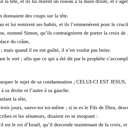
ur
la
tête
,
et
ils
lui
mirent
un
roseau
à
la
main
droite
,
et
s’age
en
donnaient
des
coups
sur
la
tête
.
eau
et
lui
remirent
ses
habits
,
et
ils
l’emmenèrent
pour
le
crucif
ne
,
nommé
Simon
,
qu’ils
contraignirent
de
porter
la
croix
de
place
du
crâne
,
l
;
mais
quand
il
en
eut
goûté
,
il
n’en
voulut
pas
boire
.
tant
le
sort
;
afin
que
ce
qui
a
été
dit
par
le
prophète
s’accompl
arquer
le
sujet
de
sa
condamnation
;
CELUI-CI
EST
JESUS
,
n
à
sa
droite
et
l’autre
à
sa
gauche
.
anlant
la
tête
,
n
trois
jours
,
sauve-toi
toi-même
;
si
tu
es
le
Fils
de
Dieu
,
desc
cribes
et
les
sénateurs
,
disaient
en
se
moquant
:
’il
est
le
roi
d’Israël
,
qu’il
descende
maintenant
de
la
croix
,
e