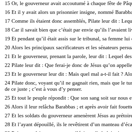
15
Or
,
le
gouverneur
avait
accoutumé
à
chaque
fête
de
Pâq
16
Et
il
y
avait
alors
un
prisonnier
insigne
,
nommé
Barabb
17
Comme
ils
étaient
donc
assemblés
,
Pilate
leur
dit
:
Leq
18
Car
il
savait
bien
que
c’était
par
envie
qu’ils
l’avaient
l
19
Et
pendant
qu’il
était
assis
sur
le
tribunal
,
sa
femme
lui
20
Alors
les
principaux
sacrificateurs
et
les
sénateurs
persu
21
Et
le
gouverneur
,
prenant
la
parole
,
leur
dit
:
Lequel
de
22
Pilate
leur
dit
:
Que
ferai-je
donc
de
Jésus
qu’on
appell
23
Et
le
gouverneur
leur
dit
:
Mais
quel
mal
a-t-il
fait
?
Al
24
Pilate
donc
,
voyant
qu’il
ne
gagnait
rien
,
mais
que
le
tu
de
ce
juste
;
c’est
à
vous
d’y
penser
.
25
Et
tout
le
peuple
répondit
:
Que
son
sang
soit
sur
nous
e
26
Alors
il
leur
relâcha
Barabbas
;
et
après
avoir
fait
fouett
27
Et
les
soldats
du
gouverneur
amenèrent
Jésus
au
prétoir
28
Et
l’ayant
dépouillé
,
ils
le
revêtirent
d’un
manteau
d’éca