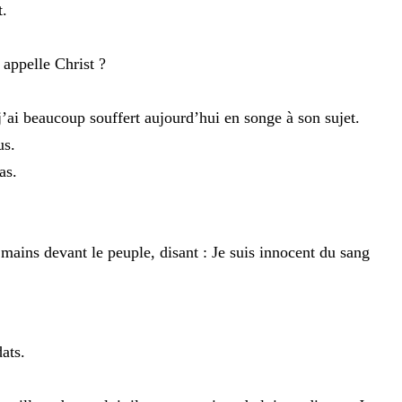
t
.
n
appelle
Christ
?
j’ai
beaucoup
souffert
aujourd’hui
en
songe
à
son
sujet
.
us
.
as
.
s
mains
devant
le
peuple
,
disant
:
Je
suis
innocent
du
sang
dats
.