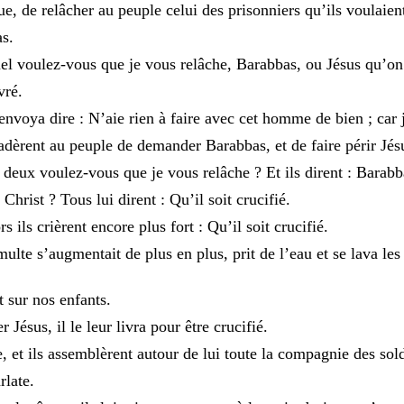
ue
,
de
relâcher
au
peuple
celui
des
prisonniers
qu’ils
voulaien
as
.
uel
voulez-vous
que
je
vous
relâche
,
Barabbas
,
ou
Jésus
qu’o
ivré
.
envoya
dire
:
N’aie
rien
à
faire
avec
cet
homme
de
bien
;
car
adèrent
au
peuple
de
demander
Barabbas
,
et
de
faire
périr
Jés
s
deux
voulez-vous
que
je
vous
relâche
?
Et
ils
dirent
:
Barabb
e
Christ
?
Tous
lui
dirent
:
Qu’il
soit
crucifié
.
ors
ils
crièrent
encore
plus
fort
:
Qu’il
soit
crucifié
.
multe
s’augmentait
de
plus
en
plus
,
prit
de
l’eau
et
se
lava
le
t
sur
nos
enfants
.
er
Jésus
,
il
le
leur
livra
pour
être
crucifié
.
e
,
et
ils
assemblèrent
autour
de
lui
toute
la
compagnie
des
sol
rlate
.