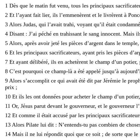
1
Dès
que
le
matin
fut
venu
,
tous
les
principaux
sacrificat
2
Et
l’ayant
fait
lier
,
ils
l’emmenèrent
et
le
livrèrent
à
Ponce
3
Alors
Judas
,
qui
l’avait
trahi
,
voyant
qu’il
était
condamn
4
Disant
:
J’ai
péché
en
trahissant
le
sang
innocent
.
Mais
i
5
Alors
,
après
avoir
jeté
les
pièces
d’argent
dans
le
temple
6
Et
les
principaux
sacrificateurs
,
ayant
pris
les
pièces
d’ar
7
Et
ayant
délibéré
,
ils
en
achetèrent
le
champ
d’un
potier
,
8
C’est
pourquoi
ce
champ-là
a
été
appelé
jusqu’à
aujourd
9
Alors
s’accomplit
ce
qui
avait
été
dit
par
Jérémie
le
prop
prix
;
10
Et
ils
les
ont
données
pour
acheter
le
champ
d’un
potier
11
Or
,
Jésus
parut
devant
le
gouverneur
,
et
le
gouverneur
l
12
Et
comme
il
était
accusé
par
les
principaux
sacrificateu
13
Alors
Pilate
lui
dit
:
N’entends-tu
pas
combien
de
chos
14
Mais
il
ne
lui
répondit
quoi
que
ce
soit
;
de
sorte
que
le