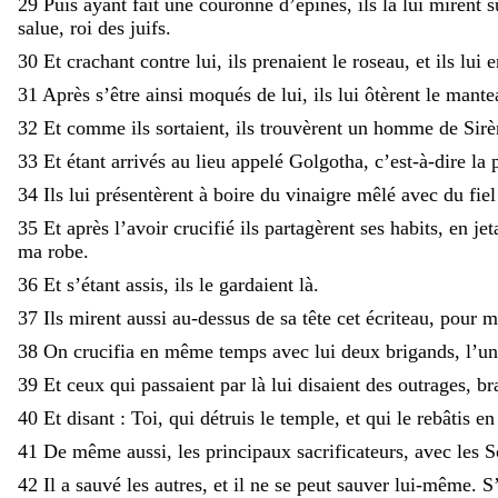
29
Puis
ayant
fait
une
couronne
d’épines
,
ils
la
lui
mirent
s
salue
,
roi
des
juifs
.
30
Et
crachant
contre
lui
,
ils
prenaient
le
roseau
,
et
ils
lui
31
Après
s’être
ainsi
moqués
de
lui
,
ils
lui
ôtèrent
le
mant
32
Et
comme
ils
sortaient
,
ils
trouvèrent
un
homme
de
Sirè
33
Et
étant
arrivés
au
lieu
appelé
Golgotha
,
c’est-à-dire
la
34
Ils
lui
présentèrent
à
boire
du
vinaigre
mêlé
avec
du
fie
35
Et
après
l’avoir
crucifié
ils
partagèrent
ses
habits
,
en
je
ma
robe
.
36
Et
s’étant
assis
,
ils
le
gardaient
là
.
37
Ils
mirent
aussi
au-dessus
de
sa
tête
cet
écriteau
,
pour
m
38
On
crucifia
en
même
temps
avec
lui
deux
brigands
,
l’u
39
Et
ceux
qui
passaient
par
là
lui
disaient
des
outrages
,
br
40
Et
disant
:
Toi
,
qui
détruis
le
temple
,
et
qui
le
rebâtis
e
41
De
même
aussi
,
les
principaux
sacrificateurs
,
avec
les
S
42
Il
a
sauvé
les
autres
,
et
il
ne
se
peut
sauver
lui-même
.
S