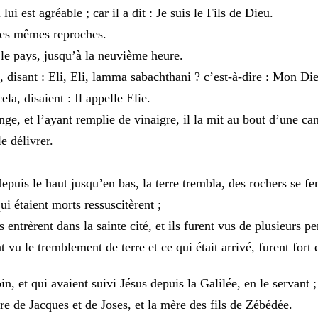
l
lui
est
agréable
;
car
il
a
dit
:
Je
suis
le
Fils
de
Dieu
.
les
mêmes
reproches
.
t
le
pays
,
jusqu’à
la
neuvième
heure
.
,
disant
:
Eli
,
Eli
,
lamma
sabachthani
?
c’est-à-dire
:
Mon
Di
cela
,
disaient
:
Il
appelle
Elie
.
nge
,
et
l’ayant
remplie
de
vinaigre
,
il
la
mit
au
bout
d’une
ca
le
délivrer
.
depuis
le
haut
jusqu’en
bas
,
la
terre
trembla
,
des
rochers
se
fe
qui
étaient
morts
ressuscitèrent
;
ls
entrèrent
dans
la
sainte
cité
,
et
ils
furent
vus
de
plusieurs
pe
nt
vu
le
tremblement
de
terre
et
ce
qui
était
arrivé
,
furent
fort
oin
,
et
qui
avaient
suivi
Jésus
depuis
la
Galilée
,
en
le
servant
;
re
de
Jacques
et
de
Joses
,
et
la
mère
des
fils
de
Zébédée
.