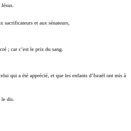
r
Jésus
.
ux
sacrificateurs
et
aux
sénateurs
,
acré
;
car
c’est
le
prix
du
sang
.
celui
qui
a
été
apprécié
,
et
que
les
enfants
d’Israël
ont
mis
à
u
le
dis
.