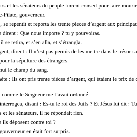
eurs
et
les
sénateurs
du
peuple
tinrent
conseil
pour
faire
mouri
-Pilate
,
gouverneur
.
é
,
se
repentit
et
reporta
les
trente
pièces
d’argent
aux
principa
ls
dirent
:
Que
nous
importe
?
tu
y
pourvoiras
.
,
il
se
retira
,
et
s’en
alla
,
et
s’étrangla
.
gent
,
dirent
:
Il
n’est
pas
permis
de
les
mettre
dans
le
trésor
s
pour
la
sépulture
des
étrangers
.
’hui
le
champ
du
sang
.
hète
:
Ils
ont
pris
trente
pièces
d’argent
,
qui
étaient
le
prix
de
,
comme
le
Seigneur
me
l’avait
ordonné
.
’interrogea
,
disant
:
Es-tu
le
roi
des
Juifs
?
Et
Jésus
lui
dit
:
T
rs
et
les
sénateurs
,
il
ne
répondait
rien
.
es
ils
déposent
contre
toi
?
gouverneur
en
était
fort
surpris
.