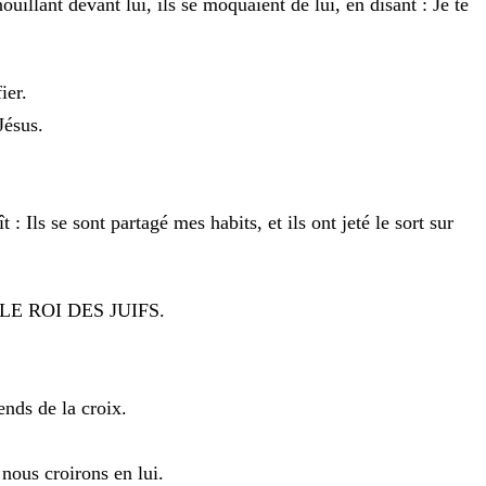
nouillant
devant
lui
,
ils
se
moquaient
de
lui
,
en
disant
:
Je
te
ier
.
Jésus
.
ît
:
Ils
se
sont
partagé
mes
habits
,
et
ils
ont
jeté
le
sort
sur
LE
ROI
DES
JUIFS
.
ends
de
la
croix
.
t
nous
croirons
en
lui
.