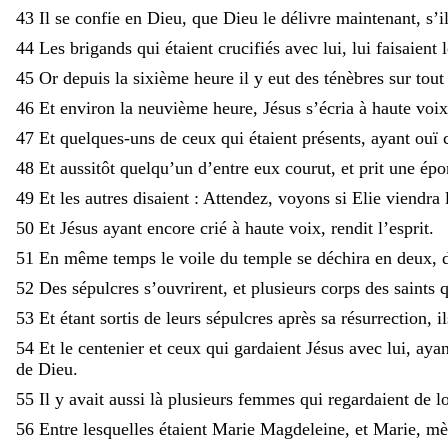
43
Il
se
confie
en
Dieu
,
que
Dieu
le
délivre
maintenant
,
s’i
44
Les
brigands
qui
étaient
crucifiés
avec
lui
,
lui
faisaient
45
Or
depuis
la
sixième
heure
il
y
eut
des
ténèbres
sur
tou
46
Et
environ
la
neuvième
heure
,
Jésus
s’écria
à
haute
voix
47
Et
quelques-uns
de
ceux
qui
étaient
présents
,
ayant
ouï
48
Et
aussitôt
quelqu’un
d’entre
eux
courut
,
et
prit
une
épo
49
Et
les
autres
disaient
:
Attendez
,
voyons
si
Elie
viendra
50
Et
Jésus
ayant
encore
crié
à
haute
voix
,
rendit
l’esprit
.
51
En
même
temps
le
voile
du
temple
se
déchira
en
deux
,
52
Des
sépulcres
s’ouvrirent
,
et
plusieurs
corps
des
saints
53
Et
étant
sortis
de
leurs
sépulcres
après
sa
résurrection
,
i
54
Et
le
centenier
et
ceux
qui
gardaient
Jésus
avec
lui
,
aya
de
Dieu
.
55
Il
y
avait
aussi
là
plusieurs
femmes
qui
regardaient
de
l
56
Entre
lesquelles
étaient
Marie
Magdeleine
,
et
Marie
,
mè