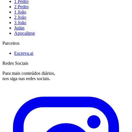
1 Pedro
2 Pedro
1 João
2 João
3 João
Judas
Apocalipse
Parceiros
Escreva.ai
Redes Sociais
Para mais conteúdos diários,
nos siga nas redes sociais.