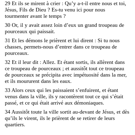
29
Et
ils
se
mirent
à
crier
:
Qu’y
a-t-il
entre
nous
et
toi
,
Jésus
,
Fils
de
Dieu
?
Es-tu
venu
ici
pour
nous
tourmenter
avant
le
temps
?
30
Or
,
il
y
avait
assez
loin
d’eux
un
grand
troupeau
de
pourceaux
qui
paissait
.
31
Et
les
démons
le
prièrent
et
lui
dirent
:
Si
tu
nous
chasses
,
permets-nous
d’entrer
dans
ce
troupeau
de
pourceaux
.
32
Et
il
leur
dit
:
Allez
.
Et
étant
sortis
,
ils
allèrent
dans
ce
troupeau
de
pourceaux
;
et
aussitôt
tout
ce
troupeau
de
pourceaux
se
précipita
avec
impétuosité
dans
la
mer
,
et
ils
moururent
dans
les
eaux
.
33
Alors
ceux
qui
les
paissaient
s’enfuirent
,
et
étant
venus
dans
la
ville
,
ils
y
racontèrent
tout
ce
qui
s’était
passé
,
et
ce
qui
était
arrivé
aux
démoniaques
.
34
Aussitôt
toute
la
ville
sortit
au-devant
de
Jésus
,
et
dès
qu’ils
le
virent
,
ils
le
prièrent
de
se
retirer
de
leurs
quartiers
.