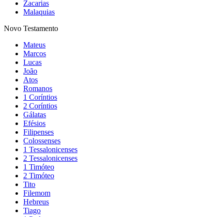
Zacarias
Malaquias
Novo Testamento
Mateus
Marcos
Lucas
João
Atos
Romanos
1 Coríntios
2 Coríntios
Gálatas
Efésios
Filipenses
Colossenses
1 Tessalonicenses
2 Tessalonicenses
1 Timóteo
2 Timóteo
Tito
Filemom
Hebreus
Tiago