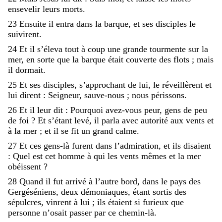
ensevelir
leurs
morts
.
23
Ensuite
il
entra
dans
la
barque
,
et
ses
disciples
le
suivirent
.
24
Et
il
s’éleva
tout
à
coup
une
grande
tourmente
sur
la
mer
,
en
sorte
que
la
barque
était
couverte
des
flots
;
mais
il
dormait
.
25
Et
ses
disciples
,
s’approchant
de
lui
,
le
réveillèrent
et
lui
dirent
:
Seigneur
,
sauve-nous
;
nous
périssons
.
26
Et
il
leur
dit
:
Pourquoi
avez-vous
peur
,
gens
de
peu
de
foi
?
Et
s’étant
levé
,
il
parla
avec
autorité
aux
vents
et
à
la
mer
;
et
il
se
fit
un
grand
calme
.
27
Et
ces
gens-là
furent
dans
l’admiration
,
et
ils
disaient
:
Quel
est
cet
homme
à
qui
les
vents
mêmes
et
la
mer
obéissent
?
28
Quand
il
fut
arrivé
à
l’autre
bord
,
dans
le
pays
des
Gergéséniens
,
deux
démoniaques
,
étant
sortis
des
sépulcres
,
vinrent
à
lui
;
ils
étaient
si
furieux
que
personne
n’osait
passer
par
ce
chemin-là
.