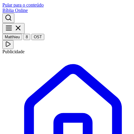
Pular para o conteúdo
Bíblia Online
Matthieu
8
OST
Publicidade