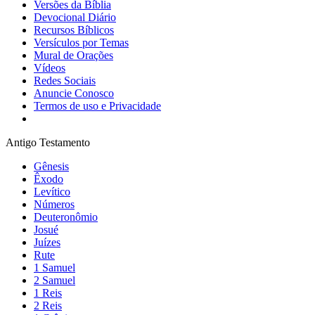
Versões da Bíblia
Devocional Diário
Recursos Bíblicos
Versículos por Temas
Mural de Orações
Vídeos
Redes Sociais
Anuncie Conosco
Termos de uso e Privacidade
Antigo Testamento
Gênesis
Êxodo
Levítico
Números
Deuteronômio
Josué
Juízes
Rute
1 Samuel
2 Samuel
1 Reis
2 Reis