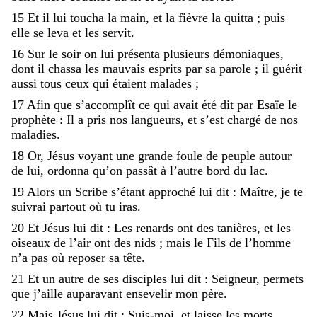
15
Et
il
lui
toucha
la
main
,
et
la
fièvre
la
quitta
;
puis
elle
se
leva
et
les
servit
.
16
Sur
le
soir
on
lui
présenta
plusieurs
démoniaques
,
dont
il
chassa
les
mauvais
esprits
par
sa
parole
;
il
guérit
aussi
tous
ceux
qui
étaient
malades
;
17
Afin
que
s’accomplît
ce
qui
avait
été
dit
par
Esaïe
le
prophète
:
Il
a
pris
nos
langueurs
,
et
s’est
chargé
de
nos
maladies
.
18
Or
,
Jésus
voyant
une
grande
foule
de
peuple
autour
de
lui
,
ordonna
qu’on
passât
à
l’autre
bord
du
lac
.
19
Alors
un
Scribe
s’étant
approché
lui
dit
:
Maître
,
je
te
suivrai
partout
où
tu
iras
.
20
Et
Jésus
lui
dit
:
Les
renards
ont
des
tanières
,
et
les
oiseaux
de
l’air
ont
des
nids
;
mais
le
Fils
de
l’homme
n’a
pas
où
reposer
sa
tête
.
21
Et
un
autre
de
ses
disciples
lui
dit
:
Seigneur
,
permets
que
j’aille
auparavant
ensevelir
mon
père
.
22
Mais
Jésus
lui
dit
:
Suis-moi
,
et
laisse
les
morts