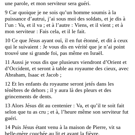
une
parole
,
et
mon
serviteur
sera
guéri
.
9
Car
quoique
je
ne
sois
qu’un
homme
soumis
à
la
puissance
d’autrui
,
j’ai
sous
moi
des
soldats
,
et
je
dis
à
l’un
:
Va
,
et
il
va
;
et
à
l’autre
:
Viens
,
et
il
vient
;
et
à
mon
serviteur
:
Fais
cela
,
et
il
le
fait
.
10
Ce
que
Jésus
ayant
ouï
,
il
en
fut
étonné
,
et
dit
à
ceux
qui
le
suivaient
:
Je
vous
dis
en
vérité
que
je
n’ai
point
trouvé
une
si
grande
foi
,
pas
même
en
Israël
.
11
Aussi
je
vous
dis
que
plusieurs
viendront
d’Orient
et
d’Occident
,
et
seront
à
table
au
royaume
des
cieux
,
avec
Abraham
,
Isaac
et
Jacob
;
12
Et
les
enfants
du
royaume
seront
jetés
dans
les
ténèbres
de
dehors
;
il
y
aura
là
des
pleurs
et
des
grincements
de
dents
.
13
Alors
Jésus
dit
au
centenier
:
Va
,
et
qu’il
te
soit
fait
selon
que
tu
as
cru
;
et
à
,
l’heure
même
son
serviteur
fut
guéri
.
14
Puis
Jésus
étant
venu
à
la
maison
de
Pierre
,
vit
sa
belle-mère
couchée
au
lit
et
ayant
la
fièvre
.