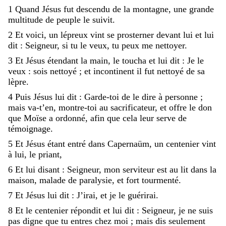
1
Quand
Jésus
fut
descendu
de
la
montagne
,
une
grande
multitude
de
peuple
le
suivit
.
2
Et
voici
,
un
lépreux
vint
se
prosterner
devant
lui
et
lui
dit
:
Seigneur
,
si
tu
le
veux
,
tu
peux
me
nettoyer
.
3
Et
Jésus
étendant
la
main
,
le
toucha
et
lui
dit
:
Je
le
veux
:
sois
nettoyé
;
et
incontinent
il
fut
nettoyé
de
sa
lèpre
.
4
Puis
Jésus
lui
dit
:
Garde-toi
de
le
dire
à
personne
;
mais
va-t
’
en
,
montre-toi
au
sacrificateur
,
et
offre
le
don
que
Moïse
a
ordonné
,
afin
que
cela
leur
serve
de
témoignage
.
5
Et
Jésus
étant
entré
dans
Capernaüm
,
un
centenier
vint
à
lui
,
le
priant
,
6
Et
lui
disant
:
Seigneur
,
mon
serviteur
est
au
lit
dans
la
maison
,
malade
de
paralysie
,
et
fort
tourmenté
.
7
Et
Jésus
lui
dit
:
J’irai
,
et
je
le
guérirai
.
8
Et
le
centenier
répondit
et
lui
dit
:
Seigneur
,
je
ne
suis
pas
digne
que
tu
entres
chez
moi
;
mais
dis
seulement