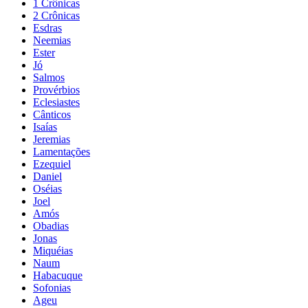
1 Crônicas
2 Crônicas
Esdras
Neemias
Ester
Jó
Salmos
Provérbios
Eclesiastes
Cânticos
Isaías
Jeremias
Lamentações
Ezequiel
Daniel
Oséias
Joel
Amós
Obadias
Jonas
Miquéias
Naum
Habacuque
Sofonias
Ageu