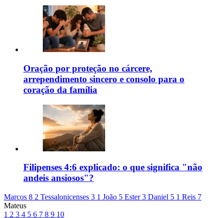
Oração por proteção no cárcere,
arrependimento sincero e consolo para o
coração da família
Filipenses 4:6 explicado: o que significa "não
andeis ansiosos"?
Marcos 8
2 Tessalonicenses 3
1 João 5
Ester 3
Daniel 5
1 Reis 7
Mateus
1
2
3
4
5
6
7
8
9
10