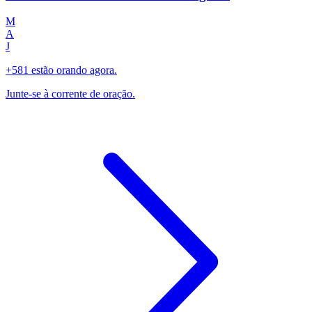
M
A
J
+581 estão orando agora.
Junte-se à corrente de oração.