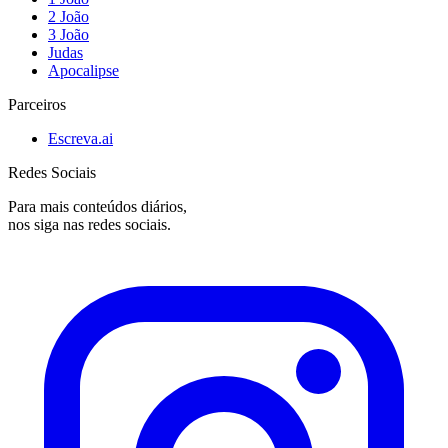
2 João
3 João
Judas
Apocalipse
Parceiros
Escreva.ai
Redes Sociais
Para mais conteúdos diários,
nos siga nas redes sociais.