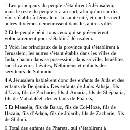
1
Les
principaux
du
peuple
s’établirent
à
Jérusalem
;
mais
le
reste
du
peuple
tira
au
sort
,
afin
qu’un
sur
dix
vînt
s’établir
à
Jérusalem
,
la
sainte
cité
,
et
que
les
neuf
autres
dixièmes
demeurassent
dans
les
autres
villes
.
2
Et
le
peuple
bénit
tous
ceux
qui
se
présentèrent
volontairement
pour
s’établir
à
Jérusalem
.
3
Voici
les
principaux
de
la
province
qui
s’établirent
à
Jérusalem
,
les
autres
s’étant
établis
dans
les
villes
de
Juda
,
chacun
dans
sa
possession
,
dans
sa
ville
,
Israélites
,
sacrificateurs
,
Lévites
,
Néthiniens
et
enfants
des
serviteurs
de
Salomon
.
4
A
Jérusalem
habitèrent
donc
des
enfants
de
Juda
et
des
enfants
de
Benjamin
.
Des
enfants
de
Juda
:
Athaja
,
fils
d’Uzia
,
fils
de
Zacharie
,
fils
d’Amaria
,
fils
de
Shéphatia
,
fils
de
Mahalaléel
,
des
enfants
de
Pharets
,
5
Et
Maaséja
,
fils
de
Baruc
,
fils
de
Col-Hozé
,
fils
de
Hazaja
,
fils
d’Adaja
,
fils
de
Jojarib
,
fils
de
Zacharie
,
fils
de
Shiloni
.
6
Total
des
enfants
de
Pharets
,
qui
s’établirent
à