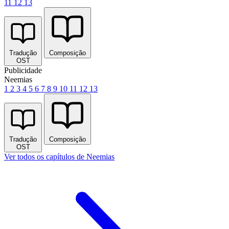
11
12
13
Tradução
Composição
OST
Publicidade
Neemias
1
2
3
4
5
6
7
8
9
10
11
12
13
Tradução
Composição
OST
Ver todos os capítulos de Neemias