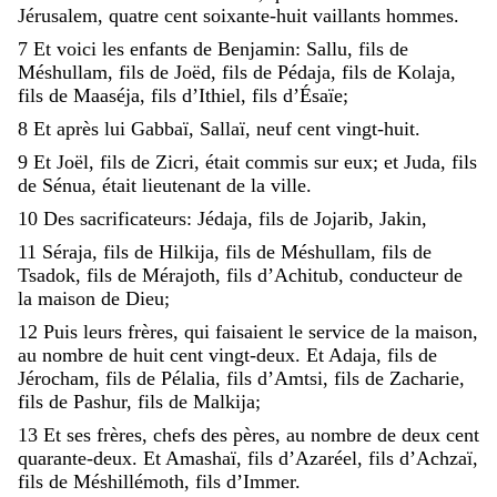
Jérusalem
,
quatre
cent
soixante-huit
vaillants
hommes
.
7
Et
voici
les
enfants
de
Benjamin
:
Sallu
,
fils
de
Méshullam
,
fils
de
Joëd
,
fils
de
Pédaja
,
fils
de
Kolaja
,
fils
de
Maaséja
,
fils
d’Ithiel
,
fils
d’Ésaïe
;
8
Et
après
lui
Gabbaï
,
Sallaï
,
neuf
cent
vingt-huit
.
9
Et
Joël
,
fils
de
Zicri
,
était
commis
sur
eux
;
et
Juda
,
fils
de
Sénua
,
était
lieutenant
de
la
ville
.
10
Des
sacrificateurs
:
Jédaja
,
fils
de
Jojarib
,
Jakin
,
11
Séraja
,
fils
de
Hilkija
,
fils
de
Méshullam
,
fils
de
Tsadok
,
fils
de
Mérajoth
,
fils
d’Achitub
,
conducteur
de
la
maison
de
Dieu
;
12
Puis
leurs
frères
,
qui
faisaient
le
service
de
la
maison
,
au
nombre
de
huit
cent
vingt-deux
.
Et
Adaja
,
fils
de
Jérocham
,
fils
de
Pélalia
,
fils
d’Amtsi
,
fils
de
Zacharie
,
fils
de
Pashur
,
fils
de
Malkija
;
13
Et
ses
frères
,
chefs
des
pères
,
au
nombre
de
deux
cent
quarante-deux
.
Et
Amashaï
,
fils
d’Azaréel
,
fils
d’Achzaï
,
fils
de
Méshillémoth
,
fils
d’Immer
.