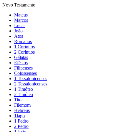
Novo Testamento
Mateus
Marcos
Lucas
João
Atos
Romanos
1 Coríntios
2 Coríntios
Gálatas
Efésios
Filipenses
Colossenses
1 Tessalonicenses
2 Tessalonicenses
1 Timóteo
2 Timóteo
Tito
Filemom
Hebreus
Tiago
1 Pedro
2 Pedro
1 João