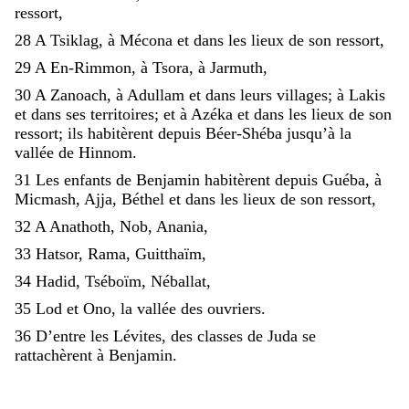
ressort
,
28
A
Tsiklag
,
à
Mécona
et
dans
les
lieux
de
son
ressort
,
29
A
En-Rimmon
,
à
Tsora
,
à
Jarmuth
,
30
A
Zanoach
,
à
Adullam
et
dans
leurs
villages
;
à
Lakis
et
dans
ses
territoires
;
et
à
Azéka
et
dans
les
lieux
de
son
ressort
;
ils
habitèrent
depuis
Béer-Shéba
jusqu’à
la
vallée
de
Hinnom
.
31
Les
enfants
de
Benjamin
habitèrent
depuis
Guéba
,
à
Micmash
,
Ajja
,
Béthel
et
dans
les
lieux
de
son
ressort
,
32
A
Anathoth
,
Nob
,
Anania
,
33
Hatsor
,
Rama
,
Guitthaïm
,
34
Hadid
,
Tséboïm
,
Néballat
,
35
Lod
et
Ono
,
la
vallée
des
ouvriers
.
36
D’entre
les
Lévites
,
des
classes
de
Juda
se
rattachèrent
à
Benjamin
.