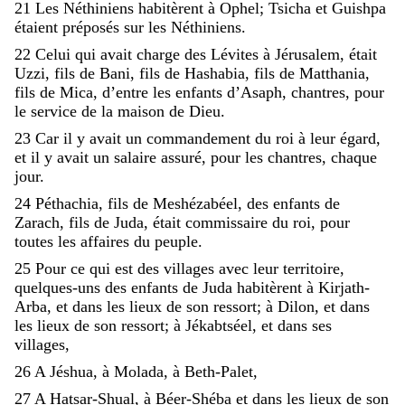
21
Les
Néthiniens
habitèrent
à
Ophel
;
Tsicha
et
Guishpa
étaient
préposés
sur
les
Néthiniens
.
22
Celui
qui
avait
charge
des
Lévites
à
Jérusalem
,
était
Uzzi
,
fils
de
Bani
,
fils
de
Hashabia
,
fils
de
Matthania
,
fils
de
Mica
,
d’entre
les
enfants
d’Asaph
,
chantres
,
pour
le
service
de
la
maison
de
Dieu
.
23
Car
il
y
avait
un
commandement
du
roi
à
leur
égard
,
et
il
y
avait
un
salaire
assuré
,
pour
les
chantres
,
chaque
jour
.
24
Péthachia
,
fils
de
Meshézabéel
,
des
enfants
de
Zarach
,
fils
de
Juda
,
était
commissaire
du
roi
,
pour
toutes
les
affaires
du
peuple
.
25
Pour
ce
qui
est
des
villages
avec
leur
territoire
,
quelques-uns
des
enfants
de
Juda
habitèrent
à
Kirjath-
Arba
,
et
dans
les
lieux
de
son
ressort
;
à
Dilon
,
et
dans
les
lieux
de
son
ressort
;
à
Jékabtséel
,
et
dans
ses
villages
,
26
A
Jéshua
,
à
Molada
,
à
Beth-Palet
,
27
A
Hatsar-Shual
,
à
Béer-Shéba
et
dans
les
lieux
de
son