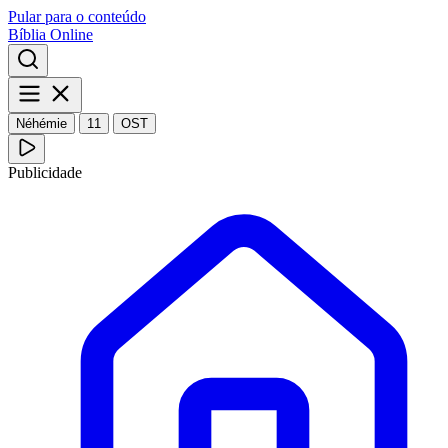
Pular para o conteúdo
Bíblia Online
Néhémie
11
OST
Publicidade