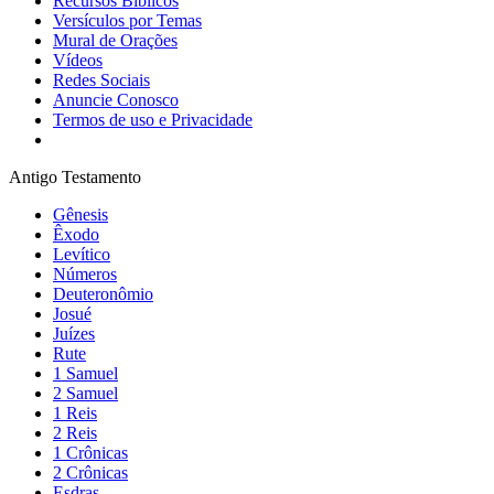
Recursos Bíblicos
Versículos por Temas
Mural de Orações
Vídeos
Redes Sociais
Anuncie Conosco
Termos de uso e Privacidade
Antigo Testamento
Gênesis
Êxodo
Levítico
Números
Deuteronômio
Josué
Juízes
Rute
1 Samuel
2 Samuel
1 Reis
2 Reis
1 Crônicas
2 Crônicas
Esdras