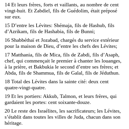
14
Et
leurs
frères
,
forts
et
vaillants
,
au
nombre
de
cent
vingt-huit
.
Et
Zabdiel
,
fils
de
Guédolim
,
était
préposé
sur
eux
.
15
D’entre
les
Lévites
:
Shémaja
,
fils
de
Hashub
,
fils
d’Azrikam
,
fils
de
Hashabia
,
fils
de
Bunni
;
16
Shabbéthaï
et
Jozabad
,
chargés
du
service
extérieur
pour
la
maison
de
Dieu
,
d’entre
les
chefs
des
Lévites
;
17
Matthania
,
fils
de
Mica
,
fils
de
Zabdi
,
fils
d’Asaph
,
chef
,
qui
commençait
le
premier
à
chanter
les
louanges
,
à
la
prière
,
et
Bakbukia
le
second
d’entre
ses
frères
;
et
Abda
,
fils
de
Shammua
,
fils
de
Galal
,
fils
de
Jéduthun
.
18
Total
des
Lévites
dans
la
sainte
cité
:
deux
cent
quatre-vingt-quatre
.
19
Et
les
portiers
:
Akkub
,
Talmon
,
et
leurs
frères
,
qui
gardaient
les
portes
:
cent
soixante-douze
.
20
Le
reste
des
Israélites
,
les
sacrificateurs
;
les
Lévites
,
s’établit
dans
toutes
les
villes
de
Juda
,
chacun
dans
son
héritage
.