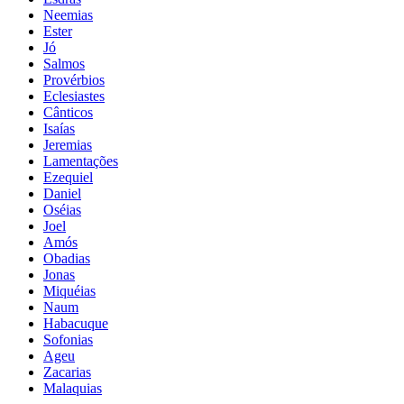
Neemias
Ester
Jó
Salmos
Provérbios
Eclesiastes
Cânticos
Isaías
Jeremias
Lamentações
Ezequiel
Daniel
Oséias
Joel
Amós
Obadias
Jonas
Miquéias
Naum
Habacuque
Sofonias
Ageu
Zacarias
Malaquias