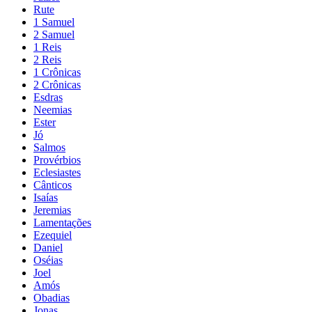
Rute
1 Samuel
2 Samuel
1 Reis
2 Reis
1 Crônicas
2 Crônicas
Esdras
Neemias
Ester
Jó
Salmos
Provérbios
Eclesiastes
Cânticos
Isaías
Jeremias
Lamentações
Ezequiel
Daniel
Oséias
Joel
Amós
Obadias
Jonas