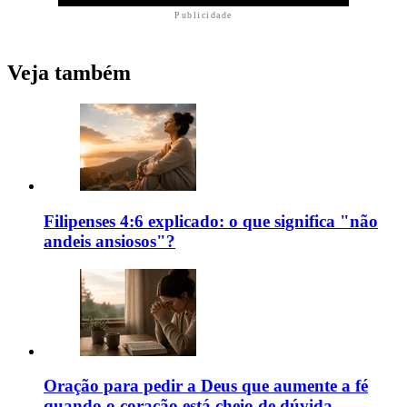
Publicidade
Veja também
Filipenses 4:6 explicado: o que significa "não
andeis ansiosos"?
Oração para pedir a Deus que aumente a fé
quando o coração está cheio de dúvida