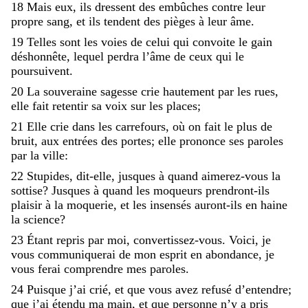
18
Mais
eux
,
ils
dressent
des
embûches
contre
leur
propre
sang
,
et
ils
tendent
des
pièges
à
leur
âme
.
19
Telles
sont
les
voies
de
celui
qui
convoite
le
gain
déshonnête
,
lequel
perdra
l’âme
de
ceux
qui
le
poursuivent
.
20
La
souveraine
sagesse
crie
hautement
par
les
rues
,
elle
fait
retentir
sa
voix
sur
les
places
;
21
Elle
crie
dans
les
carrefours
,
où
on
fait
le
plus
de
bruit
,
aux
entrées
des
portes
;
elle
prononce
ses
paroles
par
la
ville
:
22
Stupides
,
dit-elle
,
jusques
à
quand
aimerez-vous
la
sottise
?
Jusques
à
quand
les
moqueurs
prendront-ils
plaisir
à
la
moquerie
,
et
les
insensés
auront-ils
en
haine
la
science
?
23
Étant
repris
par
moi
,
convertissez-vous
.
Voici
,
je
vous
communiquerai
de
mon
esprit
en
abondance
,
je
vous
ferai
comprendre
mes
paroles
.
24
Puisque
j’ai
crié
,
et
que
vous
avez
refusé
d’entendre
;
que
j’ai
étendu
ma
main
,
et
que
personne
n’y
a
pris