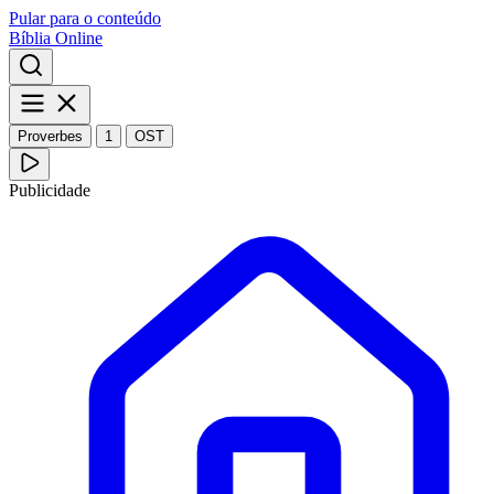
Pular para o conteúdo
Bíblia Online
Proverbes
1
OST
Publicidade