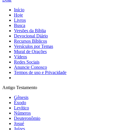
Início
Hoje
Livros
Busca
Versões da Bíblia
Devocional Diário
Recursos Bíblicos
Versículos por Temas
Mural de Orações
Vídeos
Redes Sociais
Anuncie Conosco
Termos de uso e Privacidade
Antigo Testamento
Gênesis
Êxodo
Levítico
Números
Deuteronômio
Josué
Juízes