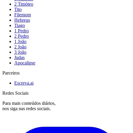
2 Timóteo
Tito
Filemom
Hebreus
Tiago
1 Pedro
2 Pedro
1 João
2 João
3 João
Judas
Apocalipse
Parceiros
Escreva.ai
Redes Sociais
Para mais conteúdos diários,
nos siga nas redes sociais.