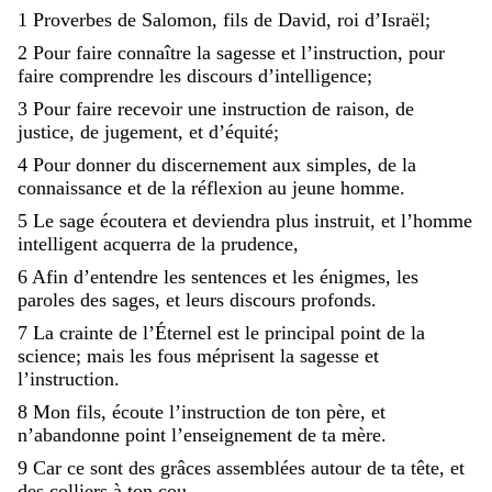
1
Proverbes
de
Salomon
,
fils
de
David
,
roi
d’Israël
;
2
Pour
faire
connaître
la
sagesse
et
l’instruction
,
pour
faire
comprendre
les
discours
d’intelligence
;
3
Pour
faire
recevoir
une
instruction
de
raison
,
de
justice
,
de
jugement
,
et
d’équité
;
4
Pour
donner
du
discernement
aux
simples
,
de
la
connaissance
et
de
la
réflexion
au
jeune
homme
.
5
Le
sage
écoutera
et
deviendra
plus
instruit
,
et
l’homme
intelligent
acquerra
de
la
prudence
,
6
Afin
d’entendre
les
sentences
et
les
énigmes
,
les
paroles
des
sages
,
et
leurs
discours
profonds
.
7
La
crainte
de
l’Éternel
est
le
principal
point
de
la
science
;
mais
les
fous
méprisent
la
sagesse
et
l’instruction
.
8
Mon
fils
,
écoute
l’instruction
de
ton
père
,
et
n’abandonne
point
l’enseignement
de
ta
mère
.
9
Car
ce
sont
des
grâces
assemblées
autour
de
ta
tête
,
et
des
colliers
à
ton
cou
.