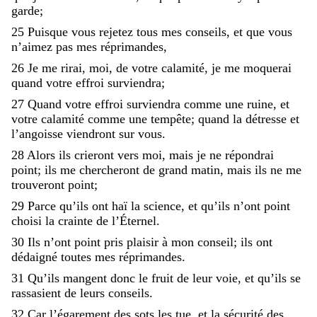
garde
;
25
Puisque
vous
rejetez
tous
mes
conseils
,
et
que
vous
n’aimez
pas
mes
réprimandes
,
26
Je
me
rirai
,
moi
,
de
votre
calamité
,
je
me
moquerai
quand
votre
effroi
surviendra
;
27
Quand
votre
effroi
surviendra
comme
une
ruine
,
et
votre
calamité
comme
une
tempête
;
quand
la
détresse
et
l’angoisse
viendront
sur
vous
.
28
Alors
ils
crieront
vers
moi
,
mais
je
ne
répondrai
point
;
ils
me
chercheront
de
grand
matin
,
mais
ils
ne
me
trouveront
point
;
29
Parce
qu’ils
ont
haï
la
science
,
et
qu’ils
n’ont
point
choisi
la
crainte
de
l’Éternel
.
30
Ils
n’ont
point
pris
plaisir
à
mon
conseil
;
ils
ont
dédaigné
toutes
mes
réprimandes
.
31
Qu’ils
mangent
donc
le
fruit
de
leur
voie
,
et
qu’ils
se
rassasient
de
leurs
conseils
.
32
Car
l’égarement
des
sots
les
tue
,
et
la
sécurité
des