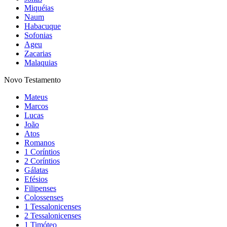
Miquéias
Naum
Habacuque
Sofonias
Ageu
Zacarias
Malaquias
Novo Testamento
Mateus
Marcos
Lucas
João
Atos
Romanos
1 Coríntios
2 Coríntios
Gálatas
Efésios
Filipenses
Colossenses
1 Tessalonicenses
2 Tessalonicenses
1 Timóteo