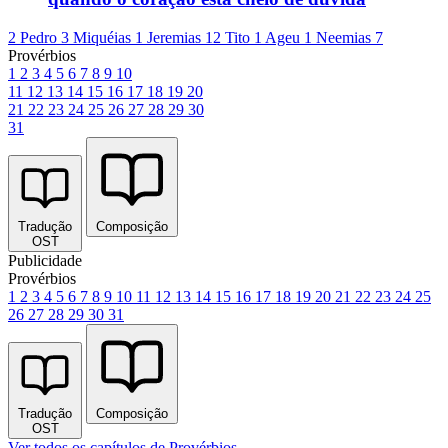
2 Pedro 3
Miquéias 1
Jeremias 12
Tito 1
Ageu 1
Neemias 7
Provérbios
1
2
3
4
5
6
7
8
9
10
11
12
13
14
15
16
17
18
19
20
21
22
23
24
25
26
27
28
29
30
31
Tradução
Composição
OST
Publicidade
Provérbios
1
2
3
4
5
6
7
8
9
10
11
12
13
14
15
16
17
18
19
20
21
22
23
24
25
26
27
28
29
30
31
Tradução
Composição
OST
Ver todos os capítulos de Provérbios