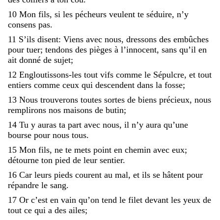
10
Mon
fils
,
si
les
pécheurs
veulent
te
séduire
,
n’y
consens
pas
.
11
S’ils
disent
:
Viens
avec
nous
,
dressons
des
embûches
pour
tuer
;
tendons
des
pièges
à
l’innocent
,
sans
qu’il
en
ait
donné
de
sujet
;
12
Engloutissons-les
tout
vifs
comme
le
Sépulcre
,
et
tout
entiers
comme
ceux
qui
descendent
dans
la
fosse
;
13
Nous
trouverons
toutes
sortes
de
biens
précieux
,
nous
remplirons
nos
maisons
de
butin
;
14
Tu
y
auras
ta
part
avec
nous
,
il
n’y
aura
qu’une
bourse
pour
nous
tous
.
15
Mon
fils
,
ne
te
mets
point
en
chemin
avec
eux
;
détourne
ton
pied
de
leur
sentier
.
16
Car
leurs
pieds
courent
au
mal
,
et
ils
se
hâtent
pour
répandre
le
sang
.
17
Or
c’est
en
vain
qu’on
tend
le
filet
devant
les
yeux
de
tout
ce
qui
a
des
ailes
;