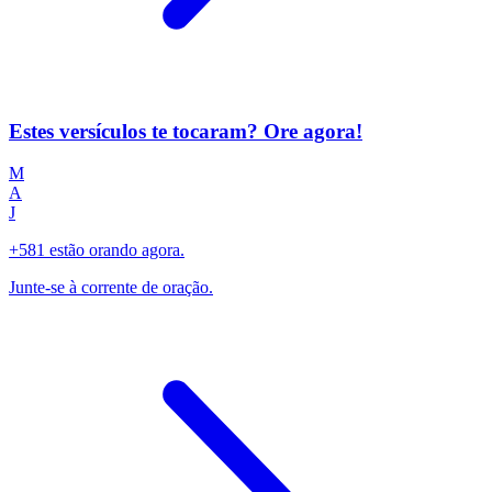
Estes versículos te tocaram? Ore agora!
M
A
J
+581 estão orando agora.
Junte-se à corrente de oração.