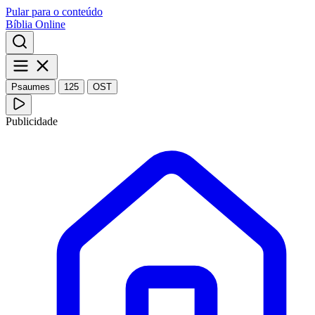
Pular para o conteúdo
Bíblia Online
Psaumes
125
OST
Publicidade