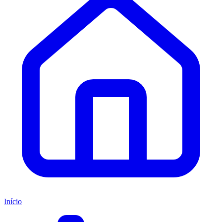
Início