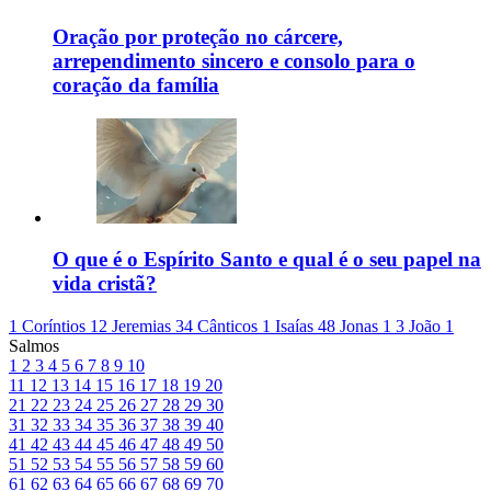
Oração por proteção no cárcere,
arrependimento sincero e consolo para o
coração da família
O que é o Espírito Santo e qual é o seu papel na
vida cristã?
1 Coríntios 12
Jeremias 34
Cânticos 1
Isaías 48
Jonas 1
3 João 1
Salmos
1
2
3
4
5
6
7
8
9
10
11
12
13
14
15
16
17
18
19
20
21
22
23
24
25
26
27
28
29
30
31
32
33
34
35
36
37
38
39
40
41
42
43
44
45
46
47
48
49
50
51
52
53
54
55
56
57
58
59
60
61
62
63
64
65
66
67
68
69
70