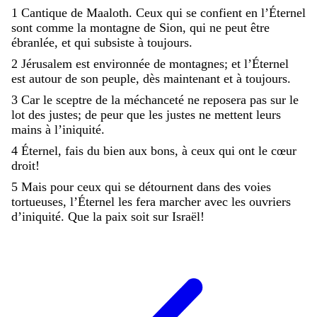
1
Cantique
de
Maaloth
.
Ceux
qui
se
confient
en
l’Éternel
sont
comme
la
montagne
de
Sion
,
qui
ne
peut
être
ébranlée
,
et
qui
subsiste
à
toujours
.
2
Jérusalem
est
environnée
de
montagnes
;
et
l’Éternel
est
autour
de
son
peuple
,
dès
maintenant
et
à
toujours
.
3
Car
le
sceptre
de
la
méchanceté
ne
reposera
pas
sur
le
lot
des
justes
;
de
peur
que
les
justes
ne
mettent
leurs
mains
à
l’iniquité
.
4
Éternel
,
fais
du
bien
aux
bons
,
à
ceux
qui
ont
le
cœur
droit
!
5
Mais
pour
ceux
qui
se
détournent
dans
des
voies
tortueuses
,
l’Éternel
les
fera
marcher
avec
les
ouvriers
d’iniquité
.
Que
la
paix
soit
sur
Israël
!