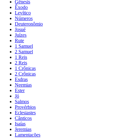
Gênesis
Êxodo
Levítico
Números
Deuteronômio
Josué
Juízes
Rute
1 Samuel
2 Samuel
1 Reis
2 Reis
1 Crônicas
2 Crônicas
Esdras
Neemias
Ester
Jó
Salmos
Provérbios
Eclesiastes
Cânticos
Isaías
Jeremias
Lamentações