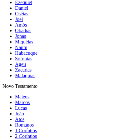
Ezequiel
Daniel
Oséias
Joel
Amós
Obadias
Jonas
Miquéias
Naum
Habacuque
Sofonias
Ageu
Zacarias
Malaquias
Novo Testamento
Mateus
Marcos
Lucas
João
Atos
Romanos
1 Coríntios
2 Coríntios