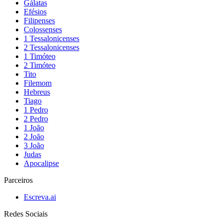
Gálatas
Efésios
Filipenses
Colossenses
1 Tessalonicenses
2 Tessalonicenses
1 Timóteo
2 Timóteo
Tito
Filemom
Hebreus
Tiago
1 Pedro
2 Pedro
1 João
2 João
3 João
Judas
Apocalipse
Parceiros
Escreva.ai
Redes Sociais