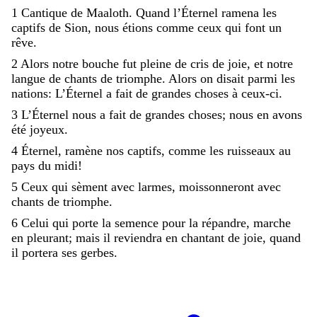
1
Cantique
de
Maaloth
.
Quand
l’Éternel
ramena
les
captifs
de
Sion
,
nous
étions
comme
ceux
qui
font
un
rêve
.
2
Alors
notre
bouche
fut
pleine
de
cris
de
joie
,
et
notre
langue
de
chants
de
triomphe
.
Alors
on
disait
parmi
les
nations
:
L’Éternel
a
fait
de
grandes
choses
à
ceux-ci
.
3
L’Éternel
nous
a
fait
de
grandes
choses
;
nous
en
avons
été
joyeux
.
4
Éternel
,
ramène
nos
captifs
,
comme
les
ruisseaux
au
pays
du
midi
!
5
Ceux
qui
sèment
avec
larmes
,
moissonneront
avec
chants
de
triomphe
.
6
Celui
qui
porte
la
semence
pour
la
répandre
,
marche
en
pleurant
;
mais
il
reviendra
en
chantant
de
joie
,
quand
il
portera
ses
gerbes
.