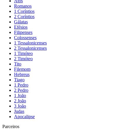
Atos
Romanos
1 Coríntios
2 Coríntios
Gálatas
Efésios
Filipenses
Colossenses
1 Tessalonicenses
2 Tessalonicenses
1 Timóteo
2 Timóteo
Tito
Filemom
Hebreus
Tiago
1 Pedro
2 Pedro
1 João
2 João
3 João
Judas
Apocalipse
Parceiros