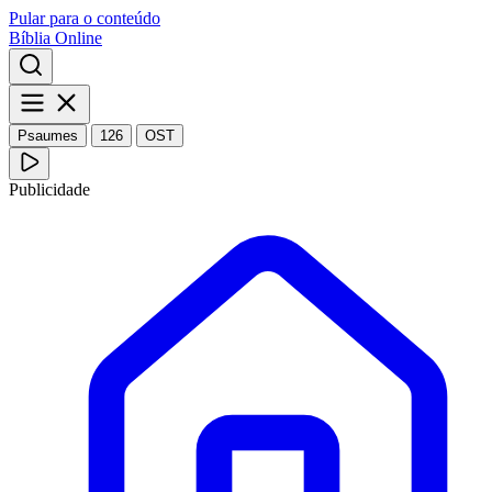
Pular para o conteúdo
Bíblia Online
Psaumes
126
OST
Publicidade