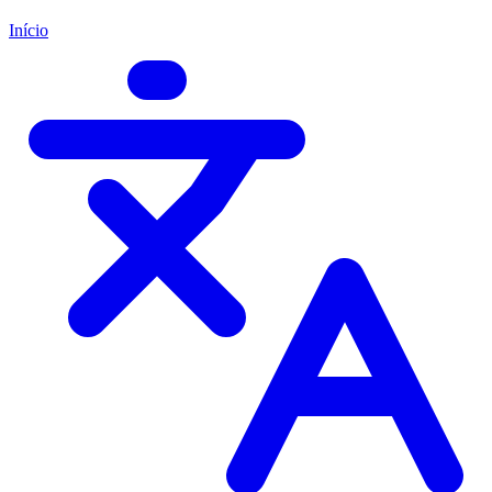
Início