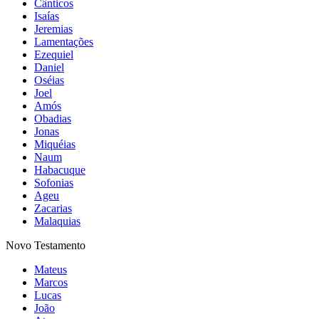
Cânticos
Isaías
Jeremias
Lamentações
Ezequiel
Daniel
Oséias
Joel
Amós
Obadias
Jonas
Miquéias
Naum
Habacuque
Sofonias
Ageu
Zacarias
Malaquias
Novo Testamento
Mateus
Marcos
Lucas
João