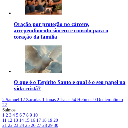
Oração por proteção no cárcere,
arrependimento sincero e consolo para o
coração da família
O que é o Espírito Santo e qual é o seu papel na
vida cristã?
2 Samuel 12
Zacarias 1
Jonas 2
Isaías 54
Hebreus 9
Deuteronômio
22
Salmos
1
2
3
4
5
6
7
8
9
10
11
12
13
14
15
16
17
18
19
20
21
22
23
24
25
26
27
28
29
30