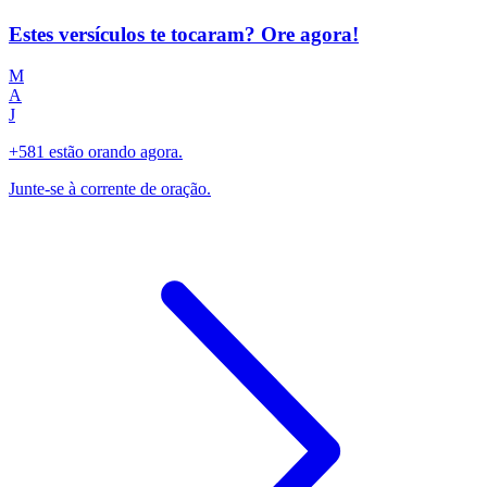
Estes versículos te tocaram? Ore agora!
M
A
J
+581 estão orando agora.
Junte-se à corrente de oração.