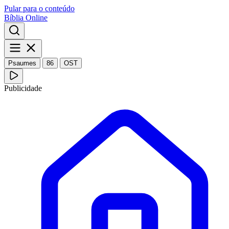
Pular para o conteúdo
Bíblia Online
Psaumes
86
OST
Publicidade