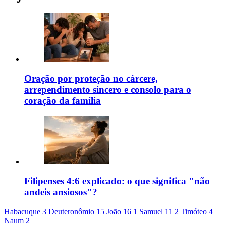
Oração por proteção no cárcere,
arrependimento sincero e consolo para o
coração da família
Filipenses 4:6 explicado: o que significa "não
andeis ansiosos"?
Habacuque 3
Deuteronômio 15
João 16
1 Samuel 11
2 Timóteo 4
Naum 2