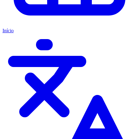
Início