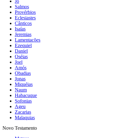
Jó
Salmos
Provérbios
Eclesiastes
Cânticos
Isaías
Jeremias
Lamentações
Ezequiel
Daniel
Oséias
Joel
Amós
Obadias
Jonas
Miquéias
Naum
Habacuque
Sofonias
Ageu
Zacarias
Malaquias
Novo Testamento