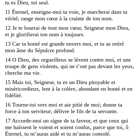
tu
es
Dieu
,
toi
seul
.
11
Éternel
,
enseigne-moi
ta
voie
,
je
marcherai
dans
ta
vérité
;
range
mon
cœur
à
la
crainte
de
ton
nom
.
12
Je
te
louerai
de
tout
mon
cœur
,
Seigneur
mon
Dieu
,
et
je
glorifierai
ton
nom
à
toujours
.
13
Car
ta
bonté
est
grande
envers
moi
,
et
tu
as
retiré
mon
âme
du
Sépulcre
profond
.
14
O
Dieu
,
des
orgueilleux
se
lèvent
contre
moi
,
et
une
troupe
de
gens
violents
,
qui
ne
t’ont
pas
devant
les
yeux
,
cherche
ma
vie
.
15
Mais
toi
,
Seigneur
,
tu
es
un
Dieu
pitoyable
et
miséricordieux
,
lent
à
la
colère
,
abondant
en
bonté
et
en
fidélité
.
16
Tourne-toi
vers
moi
et
aie
pitié
de
moi
;
donne
ta
force
à
ton
serviteur
;
délivre
le
fils
de
ta
servante
.
17
Accorde-moi
un
signe
de
ta
faveur
,
et
que
ceux
qui
me
haïssent
le
voient
et
soient
confus
,
parce
que
toi
,
ô
Éternel
,
tu
m’auras
aidé
et
tu
m’auras
consolé
.