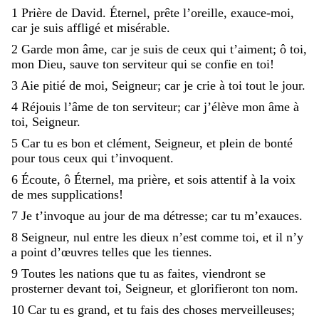
1
Prière
de
David
.
Éternel
,
prête
l’oreille
,
exauce-moi
,
car
je
suis
affligé
et
misérable
.
2
Garde
mon
âme
,
car
je
suis
de
ceux
qui
t’aiment
;
ô
toi
,
mon
Dieu
,
sauve
ton
serviteur
qui
se
confie
en
toi
!
3
Aie
pitié
de
moi
,
Seigneur
;
car
je
crie
à
toi
tout
le
jour
.
4
Réjouis
l’âme
de
ton
serviteur
;
car
j’élève
mon
âme
à
toi
,
Seigneur
.
5
Car
tu
es
bon
et
clément
,
Seigneur
,
et
plein
de
bonté
pour
tous
ceux
qui
t’invoquent
.
6
Écoute
,
ô
Éternel
,
ma
prière
,
et
sois
attentif
à
la
voix
de
mes
supplications
!
7
Je
t’invoque
au
jour
de
ma
détresse
;
car
tu
m’exauces
.
8
Seigneur
,
nul
entre
les
dieux
n’est
comme
toi
,
et
il
n’y
a
point
d’œuvres
telles
que
les
tiennes
.
9
Toutes
les
nations
que
tu
as
faites
,
viendront
se
prosterner
devant
toi
,
Seigneur
,
et
glorifieront
ton
nom
.
10
Car
tu
es
grand
,
et
tu
fais
des
choses
merveilleuses
;