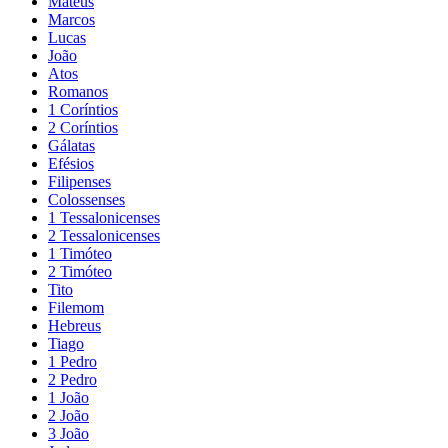
Mateus
Marcos
Lucas
João
Atos
Romanos
1 Coríntios
2 Coríntios
Gálatas
Efésios
Filipenses
Colossenses
1 Tessalonicenses
2 Tessalonicenses
1 Timóteo
2 Timóteo
Tito
Filemom
Hebreus
Tiago
1 Pedro
2 Pedro
1 João
2 João
3 João