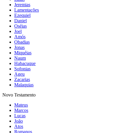
Jeremias
Lamentações
Ezequiel
Daniel
Oséias
Joel
Amós
Obadias
Jonas
Miquéias
Naum
Habacuque
Sofonias
Ageu
Zacarias
Malaquias
Novo Testamento
Mateus
Marcos
Lucas
João
Atos
Romanos