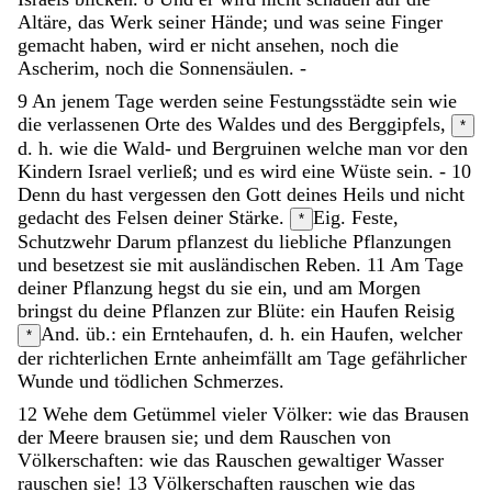
Altäre
,
das
Werk
seiner
Hände
;
und
was
seine
Finger
gemacht
haben
,
wird
er
nicht
ansehen
,
noch
die
Ascherim
,
noch
die
Sonnensäulen
.
-
9
An
jenem
Tage
werden
seine
Festungsstädte
sein
wie
die
verlassenen
Orte
des
Waldes
und
des
Berggipfels
,
*
d. h. wie die Wald- und Bergruinen
welche
man
vor
den
Kindern
Israel
verließ
;
und
es
wird
eine
Wüste
sein
.
-
10
Denn
du
hast
vergessen
den
Gott
deines
Heils
und
nicht
gedacht
des
Felsen
deiner
Stärke
.
Eig. Feste,
*
Schutzwehr
Darum
pflanzest
du
liebliche
Pflanzungen
und
besetzest
sie
mit
ausländischen
Reben
.
11
Am
Tage
deiner
Pflanzung
hegst
du
sie
ein
,
und
am
Morgen
bringst
du
deine
Pflanzen
zur
Blüte
:
ein
Haufen
Reisig
And. üb.: ein Erntehaufen, d. h. ein Haufen, welcher
*
der richterlichen Ernte anheimfällt
am
Tage
gefährlicher
Wunde
und
tödlichen
Schmerzes
.
12
Wehe
dem
Getümmel
vieler
Völker
:
wie
das
Brausen
der
Meere
brausen
sie
;
und
dem
Rauschen
von
Völkerschaften
:
wie
das
Rauschen
gewaltiger
Wasser
rauschen
sie
!
13
Völkerschaften
rauschen
wie
das