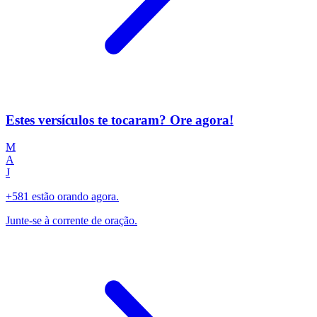
Estes versículos te tocaram? Ore agora!
M
A
J
+581 estão orando agora.
Junte-se à corrente de oração.