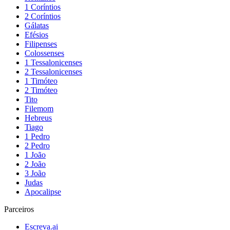
1 Coríntios
2 Coríntios
Gálatas
Efésios
Filipenses
Colossenses
1 Tessalonicenses
2 Tessalonicenses
1 Timóteo
2 Timóteo
Tito
Filemom
Hebreus
Tiago
1 Pedro
2 Pedro
1 João
2 João
3 João
Judas
Apocalipse
Parceiros
Escreva.ai