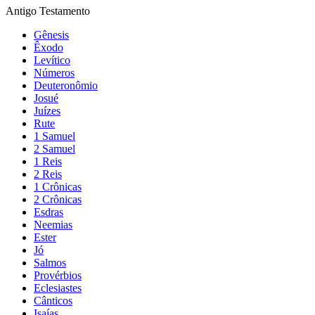
Antigo Testamento
Gênesis
Êxodo
Levítico
Números
Deuteronômio
Josué
Juízes
Rute
1 Samuel
2 Samuel
1 Reis
2 Reis
1 Crônicas
2 Crônicas
Esdras
Neemias
Ester
Jó
Salmos
Provérbios
Eclesiastes
Cânticos
Isaías