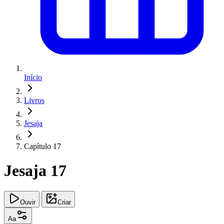
Início
Livros
Jesaja
Capítulo 17
Jesaja 17
Ouvir
Criar
Aa