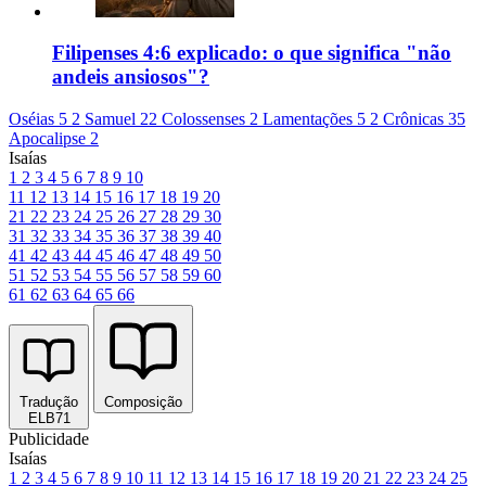
Filipenses 4:6 explicado: o que significa "não
andeis ansiosos"?
Oséias 5
2 Samuel 22
Colossenses 2
Lamentações 5
2 Crônicas 35
Apocalipse 2
Isaías
1
2
3
4
5
6
7
8
9
10
11
12
13
14
15
16
17
18
19
20
21
22
23
24
25
26
27
28
29
30
31
32
33
34
35
36
37
38
39
40
41
42
43
44
45
46
47
48
49
50
51
52
53
54
55
56
57
58
59
60
61
62
63
64
65
66
Tradução
Composição
ELB71
Publicidade
Isaías
1
2
3
4
5
6
7
8
9
10
11
12
13
14
15
16
17
18
19
20
21
22
23
24
25