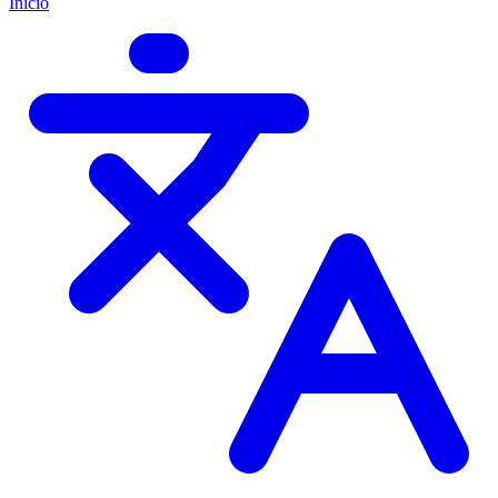
Início