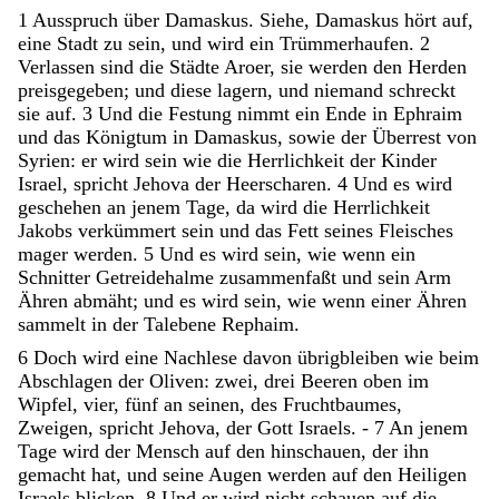
1
Ausspruch
über
Damaskus
.
Siehe
,
Damaskus
hört
auf
,
eine
Stadt
zu
sein
,
und
wird
ein
Trümmerhaufen
.
2
Verlassen
sind
die
Städte
Aroer
,
sie
werden
den
Herden
preisgegeben
;
und
diese
lagern
,
und
niemand
schreckt
sie
auf
.
3
Und
die
Festung
nimmt
ein
Ende
in
Ephraim
und
das
Königtum
in
Damaskus
,
sowie
der
Überrest
von
Syrien
:
er
wird
sein
wie
die
Herrlichkeit
der
Kinder
Israel
,
spricht
Jehova
der
Heerscharen
.
4
Und
es
wird
geschehen
an
jenem
Tage
,
da
wird
die
Herrlichkeit
Jakobs
verkümmert
sein
und
das
Fett
seines
Fleisches
mager
werden
.
5
Und
es
wird
sein
,
wie
wenn
ein
Schnitter
Getreidehalme
zusammenfaßt
und
sein
Arm
Ähren
abmäht
;
und
es
wird
sein
,
wie
wenn
einer
Ähren
sammelt
in
der
Talebene
Rephaim
.
6
Doch
wird
eine
Nachlese
davon
übrigbleiben
wie
beim
Abschlagen
der
Oliven
:
zwei
,
drei
Beeren
oben
im
Wipfel
,
vier
,
fünf
an
seinen
,
des
Fruchtbaumes
,
Zweigen
,
spricht
Jehova
,
der
Gott
Israels
.
-
7
An
jenem
Tage
wird
der
Mensch
auf
den
hinschauen
,
der
ihn
gemacht
hat
,
und
seine
Augen
werden
auf
den
Heiligen
Israels
blicken
.
8
Und
er
wird
nicht
schauen
auf
die