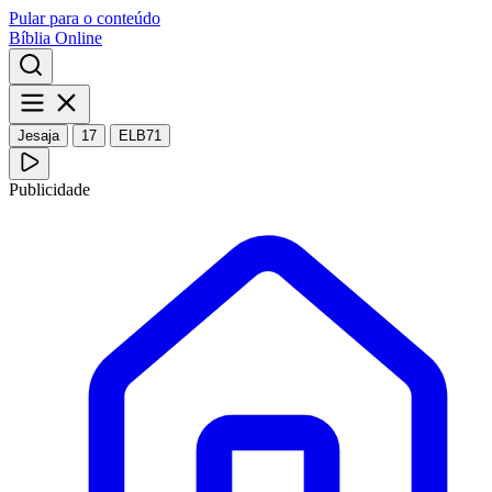
Pular para o conteúdo
Bíblia Online
Jesaja
17
ELB71
Publicidade