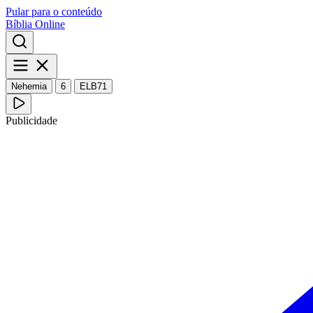
Pular para o conteúdo
Bíblia Online
Nehemia
6
ELB71
Publicidade