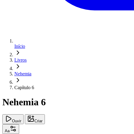
Início
Livros
Nehemia
Capítulo 6
Nehemia 6
Ouvir
Criar
Aa