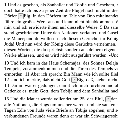
1
Und
es
geschah
,
als
Sanballat
und
Tobija
und
Geschem
,
doch
hatte
ich
bis
zu
jener
Zeit
die
Flügel
noch
nicht
in
di
Dörfer
Eig. in den Dörfern
im
Tale
von
Ono
miteinande
*
führe
ein
großes
Werk
aus
und
kann
nicht
hinabkommen
.
mir
,
und
ich
erwiderte
ihnen
auf
diesselbe
Weise
.
5
Da
san
stand
geschrieben
:
Unter
den
Nationen
verlautet
,
und
Gas
die
Mauer
;
und
du
wollest
,
nach
diesem
Gerücht
,
ihr
Köni
Juda
!
Und
nun
wird
der
König
diese
Gerüchte
vernehmen
.
diesen
Worten
,
die
du
sprichst
;
sondern
aus
deinem
eigene
Werke
ablassen
,
und
es
wird
nicht
ausgeführt
werden
.
-
Un
10
Und
ich
kam
in
das
Haus
Schemajas
,
des
Sohnes
Delaja
Tempels
,
zusammenkommen
und
die
Türen
des
Tempels
v
ermorden
.
11
Aber
ich
sprach
:
Ein
Mann
wie
ich
sollte
fli
12
Und
ich
merkte
,
daß
nicht
Gott
Eig. daß, siehe, nicht
*
13
Darum
war
er
gedungen
,
damit
ich
mich
fürchten
und
a
Gedenke
es
,
mein
Gott
,
dem
Tobija
und
dem
Sanballat
na
15
Und
die
Mauer
wurde
vollendet
am
25
.
des
Elul
,
der
*
alle
Nationen
,
die
rings
um
uns
her
waren
,
und
sie
sanken
Tagen
Edle
von
Juda
viele
Briefe
an
Tobija
abgehen
,
und
s
verbundenen Freunde waren
denn
er
war
ein
Schwiegerso