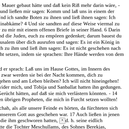
e
Mauer
gebaut
hätte
und
daß
kein
Riß
mehr
darin
wäre
,
-
und
ließen
mir
sagen
:
Komm
und
laß
uns
in
einem
der
Und
ich
sandte
Boten
zu
ihnen
und
ließ
ihnen
sagen
:
Ich
hinabkäme
?
4
Und
sie
sandten
auf
diese
Weise
viermal
zu
r
zu
mir
mit
einem
offenen
Briefe
in
seiner
Hand
.
6
Darin
nd
die
Juden
,
euch
zu
empören
gedenket
;
darum
bauest
du
rusalem
über
dich
ausrufen
und
sagen
:
Es
ist
ein
König
in
ch
zu
ihm
und
ließ
ihm
sagen
:
Es
ist
nicht
geschehen
nach
cht
setzen
,
indem
sie
sprachen
:
Ihre
Hände
werden
von
dem
d
er
sprach
:
Laß
uns
im
Hause
Gottes
,
im
Innern
des
d
zwar
werden
sie
bei
der
Nacht
kommen
,
dich
zu
gehen
und
am
Leben
bleiben
?
Ich
will
nicht
hineingehen
!
wider
mich
,
und
Tobija
und
Sanballat
hatten
ihn
gedungen
.
Gerücht
hätten
,
auf
daß
sie
mich
verlästern
könnten
.
-
14
en
übrigen
Propheten
,
die
mich
in
Furcht
setzen
wollten
!
chah
,
als
alle
unsere
Feinde
es
hörten
,
da
fürchteten
sich
unserem
Gott
aus
geschehen
war
.
17
Auch
ließen
in
jenen
,
die
ihm
geschworen
hatten
,
d. h. seine eidlich
*
tte
die
Tochter
Meschullams
,
des
Sohnes
Berekjas
,