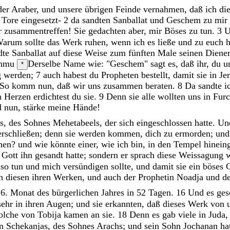
der
Araber
,
und
unsere
übrigen
Feinde
vernahmen
,
daß
ich
di
e
Tore
eingesetzt-
2
da
sandten
Sanballat
und
Geschem
zu
mir
r
zusammentreffen
!
Sie
gedachten
aber
,
mir
Böses
zu
tun
.
3
Warum
sollte
das
Werk
ruhen
,
wenn
ich
es
ließe
und
zu
euch
dte
Sanballat
auf
diese
Weise
zum
fünften
Male
seinen
Diene
chmu
Derselbe Name wie: "Geschem"
sagt
es
,
daß
ihr
,
du
u
*
g
werden
;
7
auch
habest
du
Propheten
bestellt
,
damit
sie
in
Je
So
komm
nun
,
daß
wir
uns
zusammen
beraten
.
8
Da
sandte
i
n
Herzen
erdichtest
du
sie
.
9
Denn
sie
alle
wollten
uns
in
Fur
d
nun
,
stärke
meine
Hände
!
s
,
des
Sohnes
Mehetabeels
,
der
sich
eingeschlossen
hatte
.
Un
erschließen
;
denn
sie
werden
kommen
,
dich
zu
ermorden
;
un
ehen
?
und
wie
könnte
einer
,
wie
ich
bin
,
in
den
Tempel
hinein
 Gott
ihn
gesandt
hatte
;
sondern
er
sprach
diese
Weissagung
lso
tun
und
mich
versündigen
sollte
,
und
damit
sie
ein
böses
ch
diesen
ihren
Werken
,
und
auch
der
Prophetin
Noadja
und
d
 6. Monat des bürgerlichen Jahres
in
52
Tagen
.
16
Und
es
ges
sehr
in
ihren
Augen
;
und
sie
erkannten
,
daß
dieses
Werk
von
olche
von
Tobija
kamen
an
sie
.
18
Denn
es
gab
viele
in
Juda
hn
Schekanjas
,
des
Sohnes
Arachs
;
und
sein
Sohn
Jochanan
ha