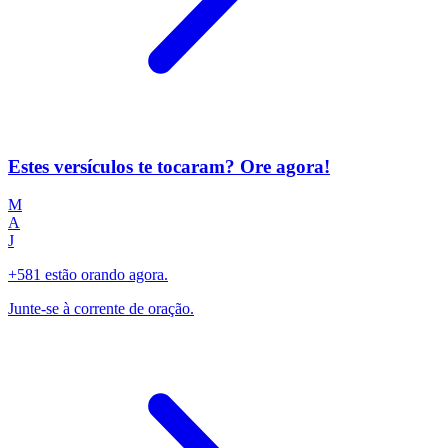
Estes versículos te tocaram? Ore agora!
M
A
J
+581 estão orando agora.
Junte-se à corrente de oração.