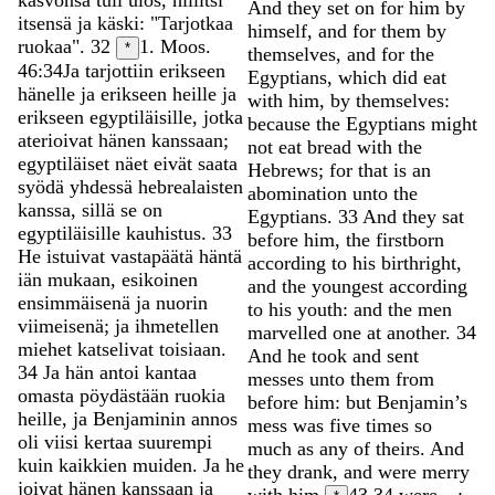
And
they
set
on
for
him
by
itsensä
ja
käski
:
"
Tarjotkaa
himself
,
and
for
them
by
ruokaa
"
.
32
1. Moos.
*
themselves
,
and
for
the
46:34
Ja
tarjottiin
erikseen
Egyptians
,
which
did
eat
hänelle
ja
erikseen
heille
ja
with
him
,
by
themselves
:
erikseen
egyptiläisille
,
jotka
because
the
Egyptians
might
aterioivat
hänen
kanssaan
;
not
eat
bread
with
the
egyptiläiset
näet
eivät
saata
Hebrews
;
for
that
is
an
syödä
yhdessä
hebrealaisten
abomination
unto
the
kanssa
,
sillä
se
on
Egyptians
.
33
And
they
sat
egyptiläisille
kauhistus
.
33
before
him
,
the
firstborn
He
istuivat
vastapäätä
häntä
according
to
his
birthright
,
iän
mukaan
,
esikoinen
and
the
youngest
according
ensimmäisenä
ja
nuorin
to
his
youth
:
and
the
men
viimeisenä
;
ja
ihmetellen
marvelled
one
at
another
.
34
miehet
katselivat
toisiaan
.
And
he
took
and
sent
34
Ja
hän
antoi
kantaa
messes
unto
them
from
omasta
pöydästään
ruokia
before
him
:
but
Benjamin’s
heille
,
ja
Benjaminin
annos
mess
was
five
times
so
oli
viisi
kertaa
suurempi
much
as
any
of
theirs
.
And
kuin
kaikkien
muiden
.
Ja
he
they
drank
,
and
were
merry
joivat
hänen
kanssaan
ja
with
him
.
43.34
were…: