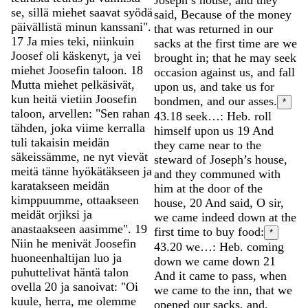
se
,
sillä
miehet
saavat
syödä
said
,
Because
of
the
money
päivällistä
minun
kanssani
"
.
that
was
returned
in
our
17
Ja
mies
teki
,
niinkuin
sacks
at
the
first
time
are
we
Joosef
oli
käskenyt
,
ja
vei
brought
in
;
that
he
may
seek
miehet
Joosefin
taloon
.
18
occasion
against
us
,
and
fall
Mutta
miehet
pelkäsivät
,
upon
us
,
and
take
us
for
kun
heitä
vietiin
Joosefin
bondmen
,
and
our
asses
.
*
taloon
,
arvellen
:
"
Sen
rahan
43.18
seek…: Heb. roll
tähden
,
joka
viime
kerralla
himself upon us
19
And
tuli
takaisin
meidän
they
came
near
to
the
säkeissämme
,
ne
nyt
vievät
steward
of
Joseph’s
house
,
meitä
tänne
hyökätäkseen
ja
and
they
communed
with
karatakseen
meidän
him
at
the
door
of
the
kimppuumme
,
ottaakseen
house
,
20
And
said
,
O
sir
,
meidät
orjiksi
ja
we
came
indeed
down
at
the
anastaakseen
aasimme
"
.
19
first
time
to
buy
food
:
*
Niin
he
menivät
Joosefin
43.20
we…: Heb. coming
huoneenhaltijan
luo
ja
down we came down
21
puhuttelivat
häntä
talon
And
it
came
to
pass
,
when
ovella
20
ja
sanoivat
:
"
Oi
we
came
to
the
inn
,
that
we
kuule
,
herra
,
me
olemme
opened
our
sacks
,
and
,