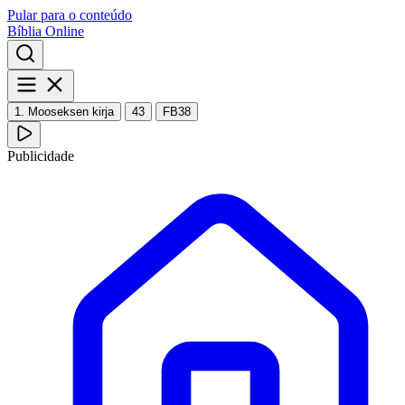
Pular para o conteúdo
Bíblia Online
1. Mooseksen kirja
43
FB38
Publicidade