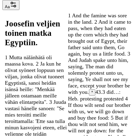
Aa
1
And
the
famine
was
sore
in
the
land
.
2
And
it
came
to
Joosefin
veljien
pass
,
when
they
had
eaten
toinen
matka
up
the
corn
which
they
had
brought
out
of
Egypt
,
their
Egyptiin
.
father
said
unto
them
,
Go
again
,
buy
us
a
little
food
.
3
1
Mutta
nälänhätä
oli
And
Judah
spake
unto
him
,
maassa
kova
.
2
Ja
kun
he
saying
,
The
man
did
olivat
syöneet
loppuun
sen
solemnly
protest
unto
us
,
viljan
,
jonka
olivat
tuoneet
saying
,
Ye
shall
not
see
my
Egyptistä
,
sanoi
heidän
face
,
except
your
brother
be
isänsä
heille
:
"
Menkää
with
you
.
43.3
did…:
*
jälleen
ostamaan
meille
Heb. protesting protested
4
vähän
elintarpeita
"
.
3
Juuda
If
thou
wilt
send
our
brother
vastasi
hänelle
sanoen
:
"
Se
with
us
,
we
will
go
down
mies
teroitti
meille
and
buy
thee
food
:
5
But
if
teroittamalla
:
'
Ette
saa
tulla
thou
wilt
not
send
him
,
we
minun
kasvojeni
eteen
,
ellei
will
not
go
down
:
for
the
veljenne
ole
teidän