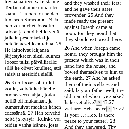
löytää
aarteen
säkeistänne
.
and
they
washed
their
feet
;
Teidän
rahanne
minä
olen
and
he
gave
their
asses
saanut
.
"
Ja
hän
toi
heidän
provender
.
25
And
they
luokseen
Simeonin
.
24
Ja
made
ready
the
present
hän
vei
miehet
Joosefin
against
Joseph
came
at
taloon
ja
antoi
heille
vettä
noon
:
for
they
heard
that
jalkain
pesemiseksi
ja
they
should
eat
bread
there
.
heidän
aaseilleen
rehua
.
25
26
And
when
Joseph
came
He
laittoivat
lahjansa
home
,
they
brought
him
the
järjestykseen
siksi
,
kunnes
present
which
was
in
their
Joosef
tulisi
päivälliselle
;
hand
into
the
house
,
and
sillä
he
olivat
kuulleet
,
että
bowed
themselves
to
him
to
saisivat
aterioida
siellä
.
the
earth
.
27
And
he
asked
26
Kun
Joosef
oli
tullut
them
of
their
welfare
,
and
kotiin
,
veivät
he
hänelle
said
,
Is
your
father
well
,
the
huoneeseen
lahjat
,
jotka
old
man
of
whom
ye
spake
?
heillä
oli
mukanaan
,
ja
Is
he
yet
alive
?
43.27
*
kumartuivat
maahan
hänen
welfare: Heb. peace
43.27
*
edessänsä
.
27
Hän
tervehti
Is your…: Heb. Is there
heitä
ja
kysyi
:
"
Kuinka
voi
peace to your father?
28
teidän
vanha
isänne
,
josta
And
they
answered
,
Thy