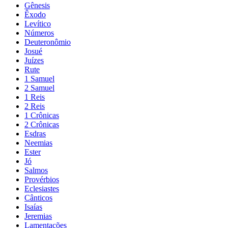
Gênesis
Êxodo
Levítico
Números
Deuteronômio
Josué
Juízes
Rute
1 Samuel
2 Samuel
1 Reis
2 Reis
1 Crônicas
2 Crônicas
Esdras
Neemias
Ester
Jó
Salmos
Provérbios
Eclesiastes
Cânticos
Isaías
Jeremias
Lamentações