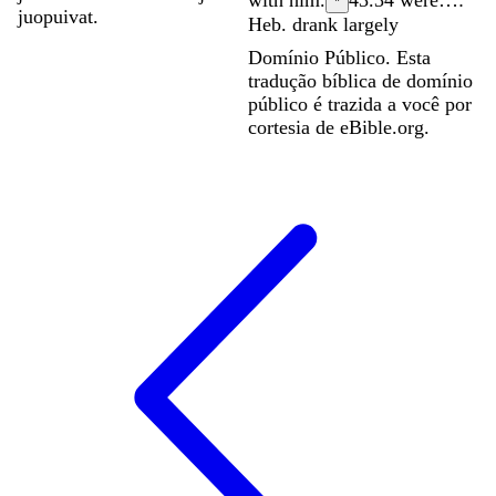
*
juopuivat
.
Heb. drank largely
Domínio Público. Esta
tradução bíblica de domínio
público é trazida a você por
cortesia de eBible.org.