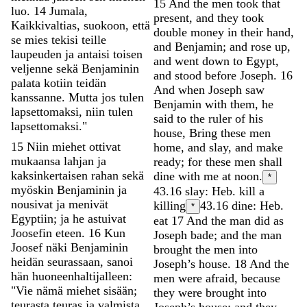
15
And
the
men
took
that
luo
.
14
Jumala
,
present
,
and
they
took
Kaikkivaltias
,
suokoon
,
että
double
money
in
their
hand
,
se
mies
tekisi
teille
and
Benjamin
;
and
rose
up
,
laupeuden
ja
antaisi
toisen
and
went
down
to
Egypt
,
veljenne
sekä
Benjaminin
and
stood
before
Joseph
.
16
palata
kotiin
teidän
And
when
Joseph
saw
kanssanne
.
Mutta
jos
tulen
Benjamin
with
them
,
he
lapsettomaksi
,
niin
tulen
said
to
the
ruler
of
his
lapsettomaksi
.
"
house
,
Bring
these
men
15
Niin
miehet
ottivat
home
,
and
slay
,
and
make
mukaansa
lahjan
ja
ready
;
for
these
men
shall
kaksinkertaisen
rahan
sekä
dine
with
me
at
noon
.
*
myöskin
Benjaminin
ja
43.16
slay: Heb. kill a
nousivat
ja
menivät
killing
43.16
dine: Heb.
*
Egyptiin
;
ja
he
astuivat
eat
17
And
the
man
did
as
Joosefin
eteen
.
16
Kun
Joseph
bade
;
and
the
man
Joosef
näki
Benjaminin
brought
the
men
into
heidän
seurassaan
,
sanoi
Joseph’s
house
.
18
And
the
hän
huoneenhaltijalleen
:
men
were
afraid
,
because
"
Vie
nämä
miehet
sisään
;
they
were
brought
into
teurasta
teuras
ja
valmista
Joseph’s
house
;
and
they