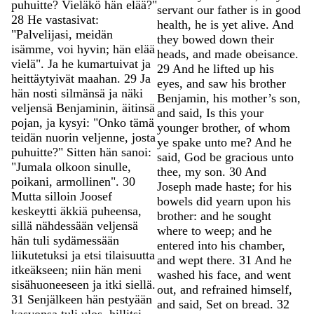
puhuitte
?
Vieläkö
hän
elää
?
"
servant
our
father
is
in
good
28
He
vastasivat
:
health
,
he
is
yet
alive
.
And
"
Palvelijasi
,
meidän
they
bowed
down
their
isämme
,
voi
hyvin
;
hän
elää
heads
,
and
made
obeisance
.
vielä
"
.
Ja
he
kumartuivat
ja
29
And
he
lifted
up
his
heittäytyivät
maahan
.
29
Ja
eyes
,
and
saw
his
brother
hän
nosti
silmänsä
ja
näki
Benjamin
,
his
mother’s
son
,
veljensä
Benjaminin
,
äitinsä
and
said
,
Is
this
your
pojan
,
ja
kysyi
:
"
Onko
tämä
younger
brother
,
of
whom
teidän
nuorin
veljenne
,
josta
ye
spake
unto
me
?
And
he
puhuitte
?
"
Sitten
hän
sanoi
:
said
,
God
be
gracious
unto
"
Jumala
olkoon
sinulle
,
thee
,
my
son
.
30
And
poikani
,
armollinen
"
.
30
Joseph
made
haste
;
for
his
Mutta
silloin
Joosef
bowels
did
yearn
upon
his
keskeytti
äkkiä
puheensa
,
brother
:
and
he
sought
sillä
nähdessään
veljensä
where
to
weep
;
and
he
hän
tuli
sydämessään
entered
into
his
chamber
,
liikutetuksi
ja
etsi
tilaisuutta
and
wept
there
.
31
And
he
itkeäkseen
;
niin
hän
meni
washed
his
face
,
and
went
sisähuoneeseen
ja
itki
siellä
.
out
,
and
refrained
himself
,
31
Senjälkeen
hän
pestyään
and
said
,
Set
on
bread
.
32
kasvonsa
tuli
ulos
,
hillitsi