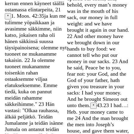
kerran
ennen
käyneet
täällä
behold
,
every
man’s
money
ostamassa
elintarpeita
,
21
was
in
the
mouth
of
his
1. Moos. 42:35
ja
kun
me
*
sack
,
our
money
in
full
tulimme
yöpaikkaan
ja
weight
:
and
we
have
avasimme
säkkimme
,
niin
brought
it
again
in
our
hand
.
katso
,
jokaisen
raha
oli
22
And
other
money
have
hänen
säkkinsä
suussa
we
brought
down
in
our
täysipainoisena
;
olemme
nyt
hands
to
buy
food
:
we
tuoneet
ne
mukanamme
cannot
tell
who
put
our
takaisin
.
22
Ja
olemme
money
in
our
sacks
.
23
And
tuoneet
mukanamme
he
said
,
Peace
be
to
you
,
toisenkin
rahan
fear
not
:
your
God
,
and
the
ostaaksemme
viljaa
God
of
your
father
,
hath
elatukseksemme
.
Emme
given
you
treasure
in
your
tiedä
,
kuka
on
pannut
sacks
:
I
had
your
money
.
meidän
rahamme
And
he
brought
Simeon
out
säkkeihimme
.
"
23
Hän
unto
them
.
43.23
I had…:
*
vastasi
:
"
Olkaa
rauhassa
,
Heb. your money came to
älkää
peljätkö
.
Teidän
me
24
And
the
man
brought
Jumalanne
ja
teidän
isänne
the
men
into
Joseph’s
Jumala
on
antanut
teidän
house
,
and
gave
them
water
,