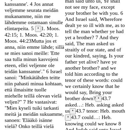
man
said
unto
us
,
Ye
shall
kanssanne
'
.
4
Jos
annat
not
see
my
face
,
except
veljemme
seurata
meidän
your
brother
be
with
you
.
6
mukanamme
,
niin
me
And
Israel
said
,
Wherefore
lähdemme
ostamaan
sinulle
dealt
ye
so
ill
with
me
,
as
to
elintarpeita
.
5
1. Moos.
*
tell
the
man
whether
ye
had
42:15; 1. Moos. 42:20; 1.
yet
a
brother
?
7
And
they
Moos. 44:23
Mutta
jos
et
said
,
The
man
asked
us
anna
,
niin
emme
lähde
;
sillä
straitly
of
our
state
,
and
of
se
mies
sanoi
meille
:
'
Ette
our
kindred
,
saying
,
Is
your
saa
tulla
minun
kasvojeni
father
yet
alive
?
have
ye
eteen
,
ellei
veljenne
ole
another
brother
?
and
we
teidän
kanssanne
'
.
"
6
Israel
told
him
according
to
the
sanoi
:
"
Minkätähden
teitte
tenor
of
these
words
:
could
niin
pahasti
minua
kohtaan
,
we
certainly
know
that
he
että
ilmaisitte
tuolle
would
say
,
Bring
your
miehelle
teillä
olevan
vielä
brother
down
?
43.7
*
veljen
?
"
7
He
vastasivat
:
asked…: Heb. asking asked
"
Mies
kyseli
tuiki
tarkasti
us
43.7
tenor: Heb. mouth
*
meitä
ja
meidän
sukuamme
,
43.7
could…: Heb.
*
sanoen
:
'
Elääkö
isänne
knowing could we know
8
vielä
?
Onko
teillä
vielä
And
Judah
said
unto
Israel