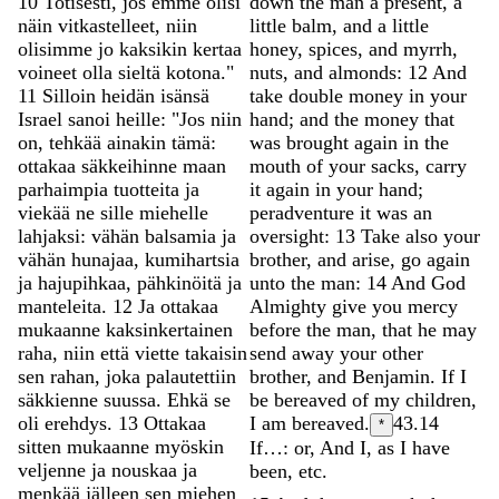
10
Totisesti
,
jos
emme
olisi
down
the
man
a
present
,
a
näin
vitkastelleet
,
niin
little
balm
,
and
a
little
olisimme
jo
kaksikin
kertaa
honey
,
spices
,
and
myrrh
,
voineet
olla
sieltä
kotona
.
"
nuts
,
and
almonds
:
12
And
11
Silloin
heidän
isänsä
take
double
money
in
your
Israel
sanoi
heille
:
"
Jos
niin
hand
;
and
the
money
that
on
,
tehkää
ainakin
tämä
:
was
brought
again
in
the
ottakaa
säkkeihinne
maan
mouth
of
your
sacks
,
carry
parhaimpia
tuotteita
ja
it
again
in
your
hand
;
viekää
ne
sille
miehelle
peradventure
it
was
an
lahjaksi
:
vähän
balsamia
ja
oversight
:
13
Take
also
your
vähän
hunajaa
,
kumihartsia
brother
,
and
arise
,
go
again
ja
hajupihkaa
,
pähkinöitä
ja
unto
the
man
:
14
And
God
manteleita
.
12
Ja
ottakaa
Almighty
give
you
mercy
mukaanne
kaksinkertainen
before
the
man
,
that
he
may
raha
,
niin
että
viette
takaisin
send
away
your
other
sen
rahan
,
joka
palautettiin
brother
,
and
Benjamin
.
If
I
säkkienne
suussa
.
Ehkä
se
be
bereaved
of
my
children
,
oli
erehdys
.
13
Ottakaa
I
am
bereaved
.
43.14
*
sitten
mukaanne
myöskin
If…: or, And I, as I have
veljenne
ja
nouskaa
ja
been, etc.
menkää
jälleen
sen
miehen