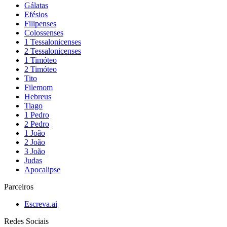
Gálatas
Efésios
Filipenses
Colossenses
1 Tessalonicenses
2 Tessalonicenses
1 Timóteo
2 Timóteo
Tito
Filemom
Hebreus
Tiago
1 Pedro
2 Pedro
1 João
2 João
3 João
Judas
Apocalipse
Parceiros
Escreva.ai
Redes Sociais