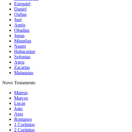
Ezequiel
Daniel
Oséias
Joel
Amós
Obadias
Jonas
Miquéias
Naum
Habacuque
Sofonias
Ageu
Zacarias
Malaquias
Novo Testamento
Mateus
Marcos
Lucas
João
Atos
Romanos
1 Coríntios
2 Coríntios