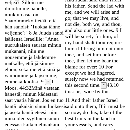
veljeä
?
'
Silloin
me
his
father
,
Send
the
lad
with
ilmoitimme
hänelle
,
me
,
and
we
will
arise
and
niinkuin
asia
on
.
go
;
that
we
may
live
,
and
Saatoimmeko
tietää
,
että
not
die
,
both
we
,
and
thou
,
hän
sanoisi
:
'
Tuokaa
tänne
and
also
our
little
ones
.
9
I
veljenne
'
?
"
8
Ja
Juuda
sanoi
will
be
surety
for
him
;
of
isällensä
Israelille
:
"
Anna
my
hand
shalt
thou
require
nuorukaisen
seurata
minun
him
:
if
I
bring
him
not
unto
mukanani
,
niin
me
thee
,
and
set
him
before
nousemme
ja
lähdemme
thee
,
then
let
me
bear
the
matkalle
,
että
jäisimme
blame
for
ever
:
10
For
eloon
,
sekä
me
että
sinä
ja
except
we
had
lingered
,
vaimomme
ja
lapsemme
,
surely
now
we
had
returned
emmekä
kuolisi
.
9
1.
*
this
second
time
.
43.10
*
Moos. 44:32
Minä
vastaan
this: or, twice by this
hänestä
;
minun
kädestäni
saat
vaatia
hänet
.
Jos
en
tuo
11
And
their
father
Israel
häntä
takaisin
sinun
luoksesi
said
unto
them
,
If
it
must
be
ja
aseta
häntä
eteesi
,
niin
so
now
,
do
this
;
take
of
the
minä
olen
syyllinen
sinun
best
fruits
in
the
land
in
edessäsi
kaiken
elinaikani
.
your
vessels
,
and
carry