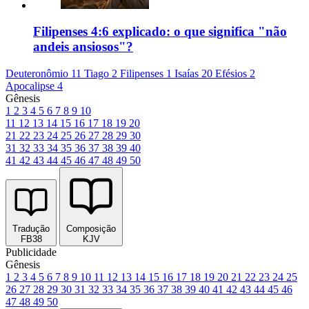
Filipenses 4:6 explicado: o que significa "não
andeis ansiosos"?
Deuteronômio 11
Tiago 2
Filipenses 1
Isaías 20
Efésios 2
Apocalipse 4
Gênesis
1
2
3
4
5
6
7
8
9
10
11
12
13
14
15
16
17
18
19
20
21
22
23
24
25
26
27
28
29
30
31
32
33
34
35
36
37
38
39
40
41
42
43
44
45
46
47
48
49
50
Tradução
Composição
FB38
KJV
Publicidade
Gênesis
1
2
3
4
5
6
7
8
9
10
11
12
13
14
15
16
17
18
19
20
21
22
23
24
25
26
27
28
29
30
31
32
33
34
35
36
37
38
39
40
41
42
43
44
45
46
47
48
49
50