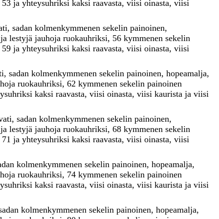
i
53
ja
yhteysuhriksi
kaksi
raavasta
,
viisi
oinasta
,
viisi
ti
,
sadan
kolmenkymmenen
sekelin
painoinen
,
uja
lestyjä
jauhoja
ruokauhriksi
,
56
kymmenen
sekelin
i
59
ja
yhteysuhriksi
kaksi
raavasta
,
viisi
oinasta
,
viisi
ti
,
sadan
kolmenkymmenen
sekelin
painoinen
,
hopeamalja
,
uhoja
ruokauhriksi
,
62
kymmenen
sekelin
painoinen
eysuhriksi
kaksi
raavasta
,
viisi
oinasta
,
viisi
kaurista
ja
viisi
vati
,
sadan
kolmenkymmenen
sekelin
painoinen
,
uja
lestyjä
jauhoja
ruokauhriksi
,
68
kymmenen
sekelin
i
71
ja
yhteysuhriksi
kaksi
raavasta
,
viisi
oinasta
,
viisi
adan
kolmenkymmenen
sekelin
painoinen
,
hopeamalja
,
uhoja
ruokauhriksi
,
74
kymmenen
sekelin
painoinen
eysuhriksi
kaksi
raavasta
,
viisi
oinasta
,
viisi
kaurista
ja
viisi
sadan
kolmenkymmenen
sekelin
painoinen
,
hopeamalja
,