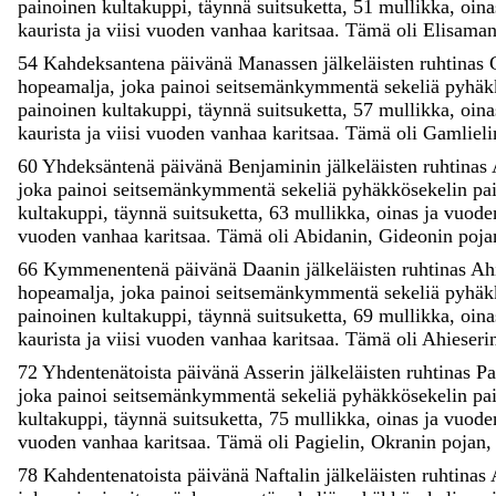
painoinen
kultakuppi
,
täynnä
suitsuketta
,
51
mullikka
,
oin
kaurista
ja
viisi
vuoden
vanhaa
karitsaa
.
Tämä
oli
Elisama
54
Kahdeksantena
päivänä
Manassen
jälkeläisten
ruhtinas
hopeamalja
,
joka
painoi
seitsemänkymmentä
sekeliä
pyhäk
painoinen
kultakuppi
,
täynnä
suitsuketta
,
57
mullikka
,
oin
kaurista
ja
viisi
vuoden
vanhaa
karitsaa
.
Tämä
oli
Gamlieli
60
Yhdeksäntenä
päivänä
Benjaminin
jälkeläisten
ruhtinas
joka
painoi
seitsemänkymmentä
sekeliä
pyhäkkösekelin
pa
kultakuppi
,
täynnä
suitsuketta
,
63
mullikka
,
oinas
ja
vuod
vuoden
vanhaa
karitsaa
.
Tämä
oli
Abidanin
,
Gideonin
poja
66
Kymmenentenä
päivänä
Daanin
jälkeläisten
ruhtinas
Ah
hopeamalja
,
joka
painoi
seitsemänkymmentä
sekeliä
pyhäk
painoinen
kultakuppi
,
täynnä
suitsuketta
,
69
mullikka
,
oin
kaurista
ja
viisi
vuoden
vanhaa
karitsaa
.
Tämä
oli
Ahieseri
72
Yhdentenätoista
päivänä
Asserin
jälkeläisten
ruhtinas
Pa
joka
painoi
seitsemänkymmentä
sekeliä
pyhäkkösekelin
pa
kultakuppi
,
täynnä
suitsuketta
,
75
mullikka
,
oinas
ja
vuod
vuoden
vanhaa
karitsaa
.
Tämä
oli
Pagielin
,
Okranin
pojan
78
Kahdentenatoista
päivänä
Naftalin
jälkeläisten
ruhtinas