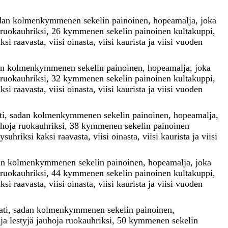
dan
kolmenkymmenen
sekelin
painoinen
,
hopeamalja
,
joka
ruokauhriksi
,
26
kymmenen
sekelin
painoinen
kultakuppi
,
aksi
raavasta
,
viisi
oinasta
,
viisi
kaurista
ja
viisi
vuoden
an
kolmenkymmenen
sekelin
painoinen
,
hopeamalja
,
joka
ruokauhriksi
,
32
kymmenen
sekelin
painoinen
kultakuppi
,
aksi
raavasta
,
viisi
oinasta
,
viisi
kaurista
ja
viisi
vuoden
ti
,
sadan
kolmenkymmenen
sekelin
painoinen
,
hopeamalja
,
uhoja
ruokauhriksi
,
38
kymmenen
sekelin
painoinen
eysuhriksi
kaksi
raavasta
,
viisi
oinasta
,
viisi
kaurista
ja
viisi
an
kolmenkymmenen
sekelin
painoinen
,
hopeamalja
,
joka
ruokauhriksi
,
44
kymmenen
sekelin
painoinen
kultakuppi
,
aksi
raavasta
,
viisi
oinasta
,
viisi
kaurista
ja
viisi
vuoden
ati
,
sadan
kolmenkymmenen
sekelin
painoinen
,
uja
lestyjä
jauhoja
ruokauhriksi
,
50
kymmenen
sekelin