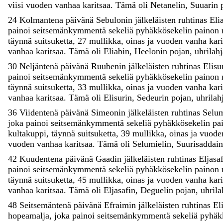
viisi
vuoden
vanhaa
karitsaa
.
Tämä
oli
Netanelin
,
Suuarin
24
Kolmantena
päivänä
Sebulonin
jälkeläisten
ruhtinas
Eli
painoi
seitsemänkymmentä
sekeliä
pyhäkkösekelin
painon
täynnä
suitsuketta
,
27
mullikka
,
oinas
ja
vuoden
vanha
kar
vanhaa
karitsaa
.
Tämä
oli
Eliabin
,
Heelonin
pojan
,
uhrilahj
30
Neljäntenä
päivänä
Ruubenin
jälkeläisten
ruhtinas
Elisu
painoi
seitsemänkymmentä
sekeliä
pyhäkkösekelin
painon
täynnä
suitsuketta
,
33
mullikka
,
oinas
ja
vuoden
vanha
kar
vanhaa
karitsaa
.
Tämä
oli
Elisurin
,
Sedeurin
pojan
,
uhrilah
36
Viidentenä
päivänä
Simeonin
jälkeläisten
ruhtinas
Selum
joka
painoi
seitsemänkymmentä
sekeliä
pyhäkkösekelin
pa
kultakuppi
,
täynnä
suitsuketta
,
39
mullikka
,
oinas
ja
vuod
vuoden
vanhaa
karitsaa
.
Tämä
oli
Selumielin
,
Suurisaddai
42
Kuudentena
päivänä
Gaadin
jälkeläisten
ruhtinas
Eljasa
painoi
seitsemänkymmentä
sekeliä
pyhäkkösekelin
painon
täynnä
suitsuketta
,
45
mullikka
,
oinas
ja
vuoden
vanha
kar
vanhaa
karitsaa
.
Tämä
oli
Eljasafin
,
Deguelin
pojan
,
uhrila
48
Seitsemäntenä
päivänä
Efraimin
jälkeläisten
ruhtinas
El
hopeamalja
,
joka
painoi
seitsemänkymmentä
sekeliä
pyhäk