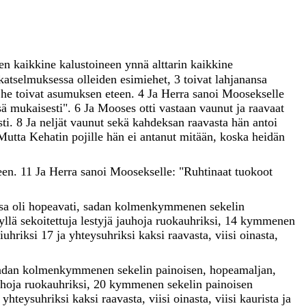
sen
kaikkine
kalustoineen
ynnä
alttarin
kaikkine
katselmuksessa
olleiden
esimiehet
,
3
toivat
lahjanansa
e
he
toivat
asumuksen
eteen
.
4
Ja
Herra
sanoi
Moosekselle
sä
mukaisesti
"
.
6
Ja
Mooses
otti
vastaan
vaunut
ja
raavaat
ti
.
8
Ja
neljät
vaunut
sekä
kahdeksan
raavasta
hän
antoi
Mutta
Kehatin
pojille
hän
ei
antanut
mitään
,
koska
heidän
een
.
11
Ja
Herra
sanoi
Moosekselle
:
"
Ruhtinaat
tuokoot
nsa
oli
hopeavati
,
sadan
kolmenkymmenen
sekelin
jyllä
sekoitettuja
lestyjä
jauhoja
ruokauhriksi
,
14
kymmenen
iuhriksi
17
ja
yhteysuhriksi
kaksi
raavasta
,
viisi
oinasta
,
adan
kolmenkymmenen
sekelin
painoisen
,
hopeamaljan
,
uhoja
ruokauhriksi
,
20
kymmenen
sekelin
painoisen
a
yhteysuhriksi
kaksi
raavasta
,
viisi
oinasta
,
viisi
kaurista
ja