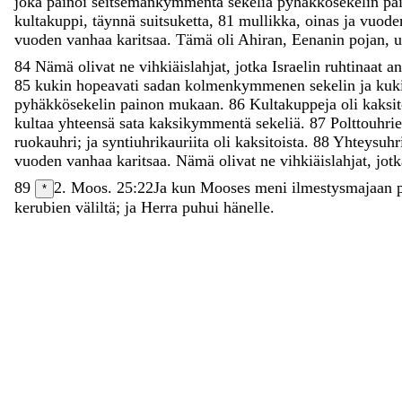
joka
painoi
seitsemänkymmentä
sekeliä
pyhäkkösekelin
pa
kultakuppi
,
täynnä
suitsuketta
,
81
mullikka
,
oinas
ja
vuod
vuoden
vanhaa
karitsaa
.
Tämä
oli
Ahiran
,
Eenanin
pojan
,
u
84
Nämä
olivat
ne
vihkiäislahjat
,
jotka
Israelin
ruhtinaat
an
85
kukin
hopeavati
sadan
kolmenkymmenen
sekelin
ja
kuk
pyhäkkösekelin
painon
mukaan
.
86
Kultakuppeja
oli
kaksit
kultaa
yhteensä
sata
kaksikymmentä
sekeliä
.
87
Polttouhri
ruokauhri
;
ja
syntiuhrikauriita
oli
kaksitoista
.
88
Yhteysuhr
vuoden
vanhaa
karitsaa
.
Nämä
olivat
ne
vihkiäislahjat
,
jot
89
2. Moos. 25:22
Ja
kun
Mooses
meni
ilmestysmajaan
*
kerubien
väliltä
;
ja
Herra
puhui
hänelle
.