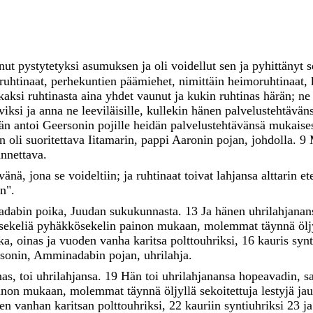
anut
pystytetyksi
asumuksen
ja
oli
voidellut
sen
ja
pyhittänyt
ruhtinaat
,
perhekuntien
päämiehet
,
nimittäin
heimoruhtinaat
,
kaksi
ruhtinasta
aina
yhdet
vaunut
ja
kukin
ruhtinas
härän
;
n
äviksi
ja
anna
ne
leeviläisille
,
kullekin
hänen
palvelustehtävän
än
antoi
Geersonin
pojille
heidän
palvelustehtävänsä
mukaises
än
oli
suoritettava
Iitamarin
,
pappi
Aaronin
pojan
,
johdolla
.
9
nnettava
.
vänä
,
jona
se
voideltiin
;
ja
ruhtinaat
toivat
lahjansa
alttarin
et
in
"
.
adabin
poika
,
Juudan
sukukunnasta
.
13
Ja
hänen
uhrilahjana
sekeliä
pyhäkkösekelin
painon
mukaan
,
molemmat
täynnä
öl
ka
,
oinas
ja
vuoden
vanha
karitsa
polttouhriksi
,
16
kauris
synt
sonin
,
Amminadabin
pojan
,
uhrilahja
.
nas
,
toi
uhrilahjansa
.
19
Hän
toi
uhrilahjanansa
hopeavadin
,
s
inon
mukaan
,
molemmat
täynnä
öljyllä
sekoitettuja
lestyjä
ja
den
vanhan
karitsan
polttouhriksi
,
22
kauriin
syntiuhriksi
23
j