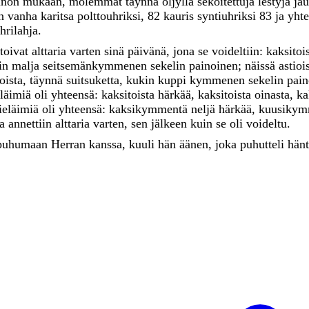
inon
mukaan
,
molemmat
täynnä
öljyllä
sekoitettuja
lestyjä
ja
en
vanha
karitsa
polttouhriksi
,
82
kauris
syntiuhriksi
83
ja
yht
hrilahja
.
toivat
alttaria
varten
sinä
päivänä
,
jona
se
voideltiin
:
kaksitoi
in
malja
seitsemänkymmenen
sekelin
painoinen
;
näissä
astioi
oista
,
täynnä
suitsuketta
,
kukin
kuppi
kymmenen
sekelin
pai
eläimiä
oli
yhteensä
:
kaksitoista
härkää
,
kaksitoista
oinasta
,
ka
ieläimiä
oli
yhteensä
:
kaksikymmentä
neljä
härkää
,
kuusiky
ka
annettiin
alttaria
varten
,
sen
jälkeen
kuin
se
oli
voideltu
.
puhumaan
Herran
kanssa
,
kuuli
hän
äänen
,
joka
puhutteli
hän