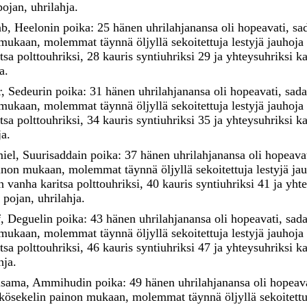
pojan
,
uhrilahja
.
ab
,
Heelonin
poika
:
25
hänen
uhrilahjanansa
oli
hopeavati
,
sa
mukaan
,
molemmat
täynnä
öljyllä
sekoitettuja
lestyjä
jauhoja
itsa
polttouhriksi
,
28
kauris
syntiuhriksi
29
ja
yhteysuhriksi
k
a
.
r
,
Sedeurin
poika
:
31
hänen
uhrilahjanansa
oli
hopeavati
,
sad
mukaan
,
molemmat
täynnä
öljyllä
sekoitettuja
lestyjä
jauhoja
itsa
polttouhriksi
,
34
kauris
syntiuhriksi
35
ja
yhteysuhriksi
k
ja
.
iel
,
Suurisaddain
poika
:
37
hänen
uhrilahjanansa
oli
hopeava
inon
mukaan
,
molemmat
täynnä
öljyllä
sekoitettuja
lestyjä
ja
en
vanha
karitsa
polttouhriksi
,
40
kauris
syntiuhriksi
41
ja
yht
n
pojan
,
uhrilahja
.
f
,
Deguelin
poika
:
43
hänen
uhrilahjanansa
oli
hopeavati
,
sad
mukaan
,
molemmat
täynnä
öljyllä
sekoitettuja
lestyjä
jauhoja
itsa
polttouhriksi
,
46
kauris
syntiuhriksi
47
ja
yhteysuhriksi
k
hja
.
isama
,
Ammihudin
poika
:
49
hänen
uhrilahjanansa
oli
hopeav
kösekelin
painon
mukaan
,
molemmat
täynnä
öljyllä
sekoitett