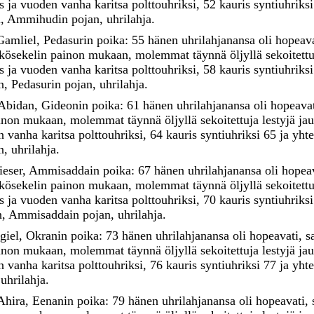
as
ja
vuoden
vanha
karitsa
polttouhriksi
,
52
kauris
syntiuhriks
n
,
Ammihudin
pojan
,
uhrilahja
.
Gamliel
,
Pedasurin
poika
:
55
hänen
uhrilahjanansa
oli
hopeava
kösekelin
painon
mukaan
,
molemmat
täynnä
öljyllä
sekoitett
as
ja
vuoden
vanha
karitsa
polttouhriksi
,
58
kauris
syntiuhriks
n
,
Pedasurin
pojan
,
uhrilahja
.
Abidan
,
Gideonin
poika
:
61
hänen
uhrilahjanansa
oli
hopeava
inon
mukaan
,
molemmat
täynnä
öljyllä
sekoitettuja
lestyjä
ja
en
vanha
karitsa
polttouhriksi
,
64
kauris
syntiuhriksi
65
ja
yht
n
,
uhrilahja
.
ieser
,
Ammisaddain
poika
:
67
hänen
uhrilahjanansa
oli
hopea
kösekelin
painon
mukaan
,
molemmat
täynnä
öljyllä
sekoitett
as
ja
vuoden
vanha
karitsa
polttouhriksi
,
70
kauris
syntiuhriks
n
,
Ammisaddain
pojan
,
uhrilahja
.
giel
,
Okranin
poika
:
73
hänen
uhrilahjanansa
oli
hopeavati
,
s
inon
mukaan
,
molemmat
täynnä
öljyllä
sekoitettuja
lestyjä
ja
en
vanha
karitsa
polttouhriksi
,
76
kauris
syntiuhriksi
77
ja
yht
,
uhrilahja
.
Ahira
,
Eenanin
poika
:
79
hänen
uhrilahjanansa
oli
hopeavati
,