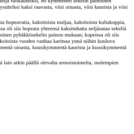
uhoja
ruokauhriksi
,
80
kymmenen
sekelin
painoinen
eysuhriksi
kaksi
raavasta
,
viisi
oinasta
,
viisi
kaurista
ja
viisi
sta
hopeavatia
,
kaksitoista
maljaa
,
kaksitoista
kultakuppia
,
ssa
oli
siis
hopeata
yhteensä
kaksituhatta
neljäsataa
sekeliä
noinen
pyhäkkösekelin
painon
mukaan
;
kupeissa
oli
siis
ksitoista
vuoden
vanhaa
karitsaa
ynnä
niihin
kuuluva
mmentä
oinasta
,
kuusikymmentä
kaurista
ja
kuusikymmentä
tä
lain
arkin
päällä
olevalta
armoistuimelta
,
molempien