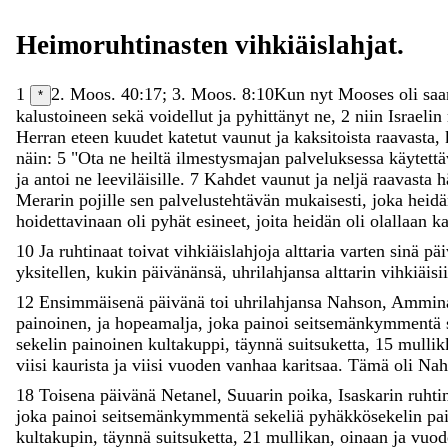
Heimoruhtinasten
vihkiäislahjat
.
1
2. Moos. 40:17; 3. Moos. 8:10
Kun
nyt
Mooses
oli
sa
*
kalustoineen
sekä
voidellut
ja
pyhittänyt
ne
,
2
niin
Israelin
Herran
eteen
kuudet
katetut
vaunut
ja
kaksitoista
raavasta
,
näin
:
5
"
Ota
ne
heiltä
ilmestysmajan
palveluksessa
käytett
ja
antoi
ne
leeviläisille
.
7
Kahdet
vaunut
ja
neljä
raavasta
h
Merarin
pojille
sen
palvelustehtävän
mukaisesti
,
joka
heid
hoidettavinaan
oli
pyhät
esineet
,
joita
heidän
oli
olallaan
ka
10
Ja
ruhtinaat
toivat
vihkiäislahjoja
alttaria
varten
sinä
päi
yksitellen
,
kukin
päivänänsä
,
uhrilahjansa
alttarin
vihkiäisi
12
Ensimmäisenä
päivänä
toi
uhrilahjansa
Nahson
,
Ammin
painoinen
,
ja
hopeamalja
,
joka
painoi
seitsemänkymmentä
sekelin
painoinen
kultakuppi
,
täynnä
suitsuketta
,
15
mullik
viisi
kaurista
ja
viisi
vuoden
vanhaa
karitsaa
.
Tämä
oli
Nah
18
Toisena
päivänä
Netanel
,
Suuarin
poika
,
Isaskarin
ruhti
joka
painoi
seitsemänkymmentä
sekeliä
pyhäkkösekelin
pa
kultakupin
,
täynnä
suitsuketta
,
21
mullikan
,
oinaan
ja
vuo