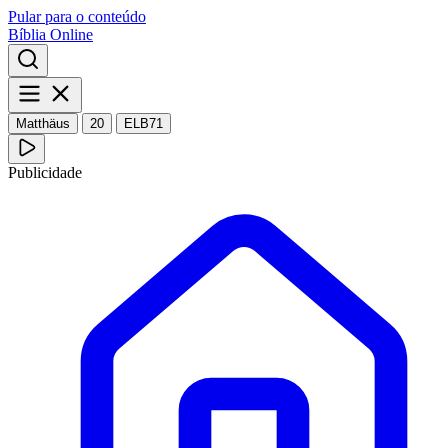
Pular para o conteúdo
Bíblia Online
Matthäus
20
ELB71
Publicidade