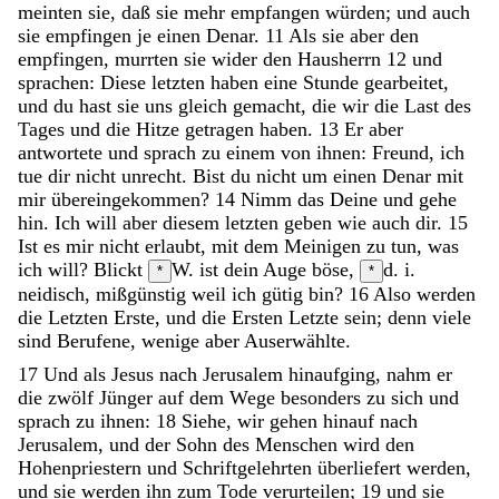
meinten
sie
,
daß
sie
mehr
empfangen
würden
;
und
auch
sie
empfingen
je
einen
Denar
.
11
Als
sie
aber
den
empfingen
,
murrten
sie
wider
den
Hausherrn
12
und
sprachen
:
Diese
letzten
haben
eine
Stunde
gearbeitet
,
und
du
hast
sie
uns
gleich
gemacht
,
die
wir
die
Last
des
Tages
und
die
Hitze
getragen
haben
.
13
Er
aber
antwortete
und
sprach
zu
einem
von
ihnen
:
Freund
,
ich
tue
dir
nicht
unrecht
.
Bist
du
nicht
um
einen
Denar
mit
mir
übereingekommen
?
14
Nimm
das
Deine
und
gehe
hin
.
Ich
will
aber
diesem
letzten
geben
wie
auch
dir
.
15
Ist
es
mir
nicht
erlaubt
,
mit
dem
Meinigen
zu
tun
,
was
ich
will
?
Blickt
W. ist
dein
Auge
böse
,
d. i.
*
*
neidisch, mißgünstig
weil
ich
gütig
bin
?
16
Also
werden
die
Letzten
Erste
,
und
die
Ersten
Letzte
sein
;
denn
viele
sind
Berufene
,
wenige
aber
Auserwählte
.
17
Und
als
Jesus
nach
Jerusalem
hinaufging
,
nahm
er
die
zwölf
Jünger
auf
dem
Wege
besonders
zu
sich
und
sprach
zu
ihnen
:
18
Siehe
,
wir
gehen
hinauf
nach
Jerusalem
,
und
der
Sohn
des
Menschen
wird
den
Hohenpriestern
und
Schriftgelehrten
überliefert
werden
,
und
sie
werden
ihn
zum
Tode
verurteilen
;
19
und
sie