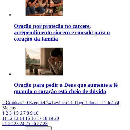
Oração por proteção no cárcere,
arrependimento sincero e consolo para o
coração da família
Oração para pedir a Deus que aumente a fé
quando o coração está cheio de dúvida
2 Crônicas 20
Ezequiel 24
Levítico 21
Tiago 1
Jonas 2
1 João 4
Mateus
1
2
3
4
5
6
7
8
9
10
11
12
13
14
15
16
17
18
19
20
21
22
23
24
25
26
27
28