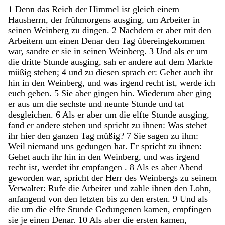
1
Denn
das
Reich
der
Himmel
ist
gleich
einem
Hausherrn
,
der
frühmorgens
ausging
,
um
Arbeiter
in
seinen
Weinberg
zu
dingen
.
2
Nachdem
er
aber
mit
den
Arbeitern
um
einen
Denar
den
Tag
übereingekommen
war
,
sandte
er
sie
in
seinen
Weinberg
.
3
Und
als
er
um
die
dritte
Stunde
ausging
,
sah
er
andere
auf
dem
Markte
müßig
stehen
;
4
und
zu
diesen
sprach
er
:
Gehet
auch
ihr
hin
in
den
Weinberg
,
und
was
irgend
recht
ist
,
werde
ich
euch
geben
.
5
Sie
aber
gingen
hin
.
Wiederum
aber
ging
er
aus
um
die
sechste
und
neunte
Stunde
und
tat
desgleichen
.
6
Als
er
aber
um
die
elfte
Stunde
ausging
,
fand
er
andere
stehen
und
spricht
zu
ihnen
:
Was
stehet
ihr
hier
den
ganzen
Tag
müßig
?
7
Sie
sagen
zu
ihm
:
Weil
niemand
uns
gedungen
hat
.
Er
spricht
zu
ihnen
:
Gehet
auch
ihr
hin
in
den
Weinberg
,
und
was
irgend
recht
ist
,
werdet
ihr
empfangen
.
8
Als
es
aber
Abend
geworden
war
,
spricht
der
Herr
des
Weinbergs
zu
seinem
Verwalter
:
Rufe
die
Arbeiter
und
zahle
ihnen
den
Lohn
,
anfangend
von
den
letzten
bis
zu
den
ersten
.
9
Und
als
die
um
die
elfte
Stunde
Gedungenen
kamen
,
empfingen
sie
je
einen
Denar
.
10
Als
aber
die
ersten
kamen
,