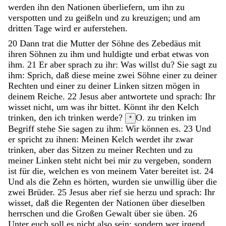
werden
ihn
den
Nationen
überliefern
,
um
ihn
zu
verspotten
und
zu
geißeln
und
zu
kreuzigen
;
und
am
dritten
Tage
wird
er
auferstehen
.
20
Dann
trat
die
Mutter
der
Söhne
des
Zebedäus
mit
ihren
Söhnen
zu
ihm
und
huldigte
und
erbat
etwas
von
ihm
.
21
Er
aber
sprach
zu
ihr
:
Was
willst
du
?
Sie
sagt
zu
ihm
:
Sprich
,
daß
diese
meine
zwei
Söhne
einer
zu
deiner
Rechten
und
einer
zu
deiner
Linken
sitzen
mögen
in
deinem
Reiche
.
22
Jesus
aber
antwortete
und
sprach
:
Ihr
wisset
nicht
,
um
was
ihr
bittet
.
Könnt
ihr
den
Kelch
trinken
,
den
ich
trinken
werde
?
O. zu trinken im
*
Begriff stehe
Sie
sagen
zu
ihm
:
Wir
können
es
.
23
Und
er
spricht
zu
ihnen
:
Meinen
Kelch
werdet
ihr
zwar
trinken
,
aber
das
Sitzen
zu
meiner
Rechten
und
zu
meiner
Linken
steht
nicht
bei
mir
zu
vergeben
,
sondern
ist
für
die
,
welchen
es
von
meinem
Vater
bereitet
ist
.
24
Und
als
die
Zehn
es
hörten
,
wurden
sie
unwillig
über
die
zwei
Brüder
.
25
Jesus
aber
rief
sie
herzu
und
sprach
:
Ihr
wisset
,
daß
die
Regenten
der
Nationen
über
dieselben
herrschen
und
die
Großen
Gewalt
über
sie
üben
.
26
Unter
euch
soll
es
nicht
also
sein
;
sondern
wer
irgend