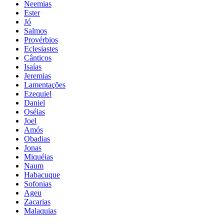
Neemias
Ester
Jó
Salmos
Provérbios
Eclesiastes
Cânticos
Isaías
Jeremias
Lamentações
Ezequiel
Daniel
Oséias
Joel
Amós
Obadias
Jonas
Miquéias
Naum
Habacuque
Sofonias
Ageu
Zacarias
Malaquias