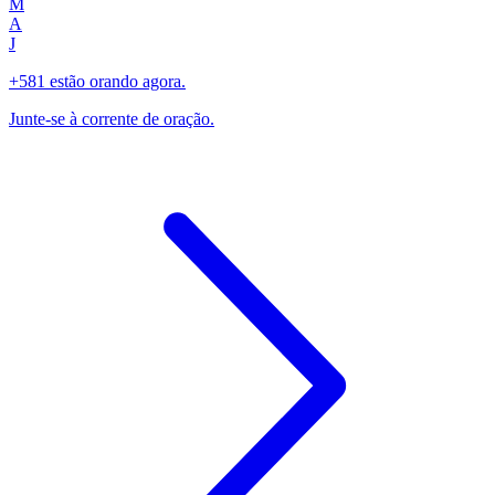
M
A
J
+581 estão orando agora.
Junte-se à corrente de oração.