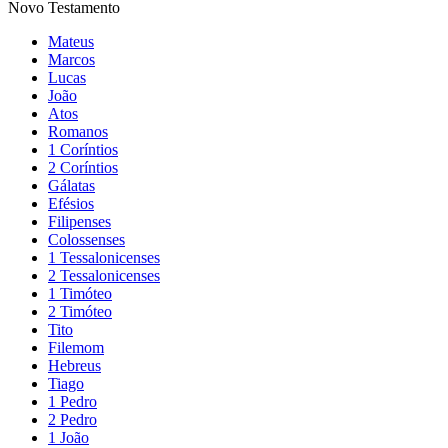
Novo Testamento
Mateus
Marcos
Lucas
João
Atos
Romanos
1 Coríntios
2 Coríntios
Gálatas
Efésios
Filipenses
Colossenses
1 Tessalonicenses
2 Tessalonicenses
1 Timóteo
2 Timóteo
Tito
Filemom
Hebreus
Tiago
1 Pedro
2 Pedro
1 João