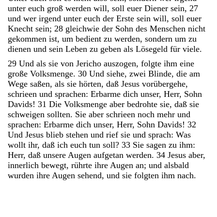
unter
euch
groß
werden
will
,
soll
euer
Diener
sein
,
27
und
wer
irgend
unter
euch
der
Erste
sein
will
,
soll
euer
Knecht
sein
;
28
gleichwie
der
Sohn
des
Menschen
nicht
gekommen
ist
,
um
bedient
zu
werden
,
sondern
um
zu
dienen
und
sein
Leben
zu
geben
als
Lösegeld
für
viele
.
29
Und
als
sie
von
Jericho
auszogen
,
folgte
ihm
eine
große
Volksmenge
.
30
Und
siehe
,
zwei
Blinde
,
die
am
Wege
saßen
,
als
sie
hörten
,
daß
Jesus
vorübergehe
,
schrieen
und
sprachen
:
Erbarme
dich
unser
,
Herr
,
Sohn
Davids
!
31
Die
Volksmenge
aber
bedrohte
sie
,
daß
sie
schweigen
sollten
.
Sie
aber
schrieen
noch
mehr
und
sprachen
:
Erbarme
dich
unser
,
Herr
,
Sohn
Davids
!
32
Und
Jesus
blieb
stehen
und
rief
sie
und
sprach
:
Was
wollt
ihr
,
daß
ich
euch
tun
soll
?
33
Sie
sagen
zu
ihm
:
Herr
,
daß
unsere
Augen
aufgetan
werden
.
34
Jesus
aber
,
innerlich
bewegt
,
rührte
ihre
Augen
an
;
und
alsbald
wurden
ihre
Augen
sehend
,
und
sie
folgten
ihm
nach
.