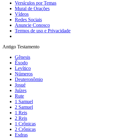
Versículos por Temas
Mural de Orações
Vídeos
Redes Sociais
Anuncie Conosco
Termos de uso e Privacidade
Antigo Testamento
Gênesis
Êxodo
Levítico
Números
Deuteronômio
Josué
Juízes
Rute
1 Samuel
2 Samuel
1 Reis
2 Reis
1 Crônicas
2 Crônicas
Esdras