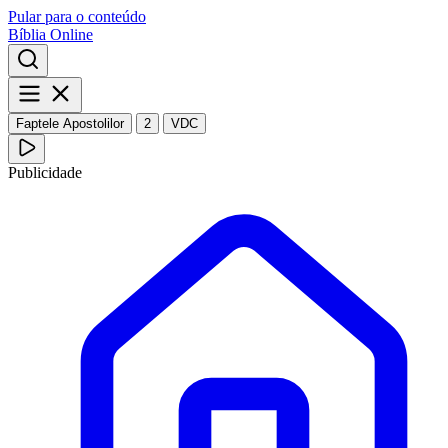
Pular para o conteúdo
Bíblia Online
Faptele Apostolilor
2
VDC
Publicidade