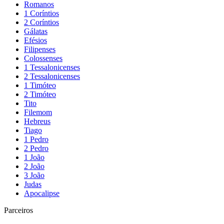
Romanos
1 Coríntios
2 Coríntios
Gálatas
Efésios
Filipenses
Colossenses
1 Tessalonicenses
2 Tessalonicenses
1 Timóteo
2 Timóteo
Tito
Filemom
Hebreus
Tiago
1 Pedro
2 Pedro
1 João
2 João
3 João
Judas
Apocalipse
Parceiros