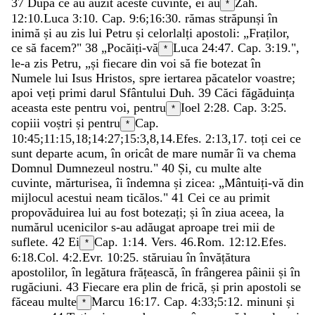
37
După
ce
au
auzit
aceste
cuvinte
,
ei
au
Zah.
*
12:10
.
Luca 3:10
. Cap. 9:6;
16:30
.
rămas
străpunși
în
inimă
și
au
zis
lui
Petru
și
celorlalți
apostoli
:
„
Fraților
,
ce
să
facem
?
"
38
„
Pocăiți-vă
Luca 24:47
. Cap. 3:19.
"
,
*
le-a
zis
Petru
,
„
și
fiecare
din
voi
să
fie
botezat
în
Numele
lui
Isus
Hristos
,
spre
iertarea
păcatelor
voastre
;
apoi
veți
primi
darul
Sfântului
Duh
.
39
Căci
făgăduința
aceasta
este
pentru
voi
,
pentru
Ioel 2:28
. Cap. 3:25.
*
copiii
voștri
și
pentru
Cap.
*
10:45;
11:15
,
18
;
14:27
;
15:3
,
8
,
14
.
Efes. 2:13
,
17
.
toți
cei
ce
sunt
departe
acum
,
în
oricât
de
mare
număr
îi
va
chema
Domnul
Dumnezeul
nostru
.
"
40
Și
,
cu
multe
alte
cuvinte
,
mărturisea
,
îi
îndemna
și
zicea
:
„
Mântuiți-vă
din
mijlocul
acestui
neam
ticălos
.
"
41
Cei
ce
au
primit
propovăduirea
lui
au
fost
botezați
;
și
în
ziua
aceea
,
la
numărul
ucenicilor
s-au
adăugat
aproape
trei
mii
de
suflete
.
42
Ei
Cap. 1:14. Vers. 46.
Rom. 12:12
.
Efes.
*
6:18
.
Col. 4:2
.
Evr. 10:25
.
stăruiau
în
învățătura
apostolilor
,
în
legătura
frățească
,
în
frângerea
pâinii
și
în
rugăciuni
.
43
Fiecare
era
plin
de
frică
,
și
prin
apostoli
se
făceau
multe
Marcu 16:17
. Cap. 4:33;
5:12
.
minuni
și
*