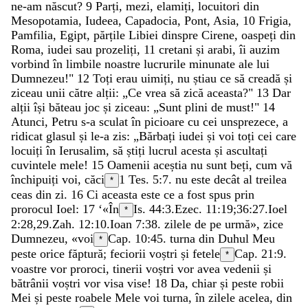
ne-am
născut
?
9
Parți
,
mezi
,
elamiți
,
locuitori
din
Mesopotamia
,
Iudeea
,
Capadocia
,
Pont
,
Asia
,
10
Frigia
,
Pamfilia
,
Egipt
,
părțile
Libiei
dinspre
Cirene
,
oaspeți
din
Roma
,
iudei
sau
prozeliți
,
11
cretani
și
arabi
,
îi
auzim
vorbind
în
limbile
noastre
lucrurile
minunate
ale
lui
Dumnezeu
!
"
12
Toți
erau
uimiți
,
nu
știau
ce
să
creadă
și
ziceau
unii
către
alții
:
„
Ce
vrea
să
zică
aceasta
?
"
13
Dar
alții
își
băteau
joc
și
ziceau
:
„
Sunt
plini
de
must
!
"
14
Atunci
,
Petru
s-a
sculat
în
picioare
cu
cei
unsprezece
,
a
ridicat
glasul
și
le-a
zis
:
„
Bărbați
iudei
și
voi
toți
cei
care
locuiți
în
Ierusalim
,
să
știți
lucrul
acesta
și
ascultați
cuvintele
mele
!
15
Oamenii
aceștia
nu
sunt
beți
,
cum
vă
închipuiți
voi
,
căci
1 Tes. 5:7
.
nu
este
decât
al
treilea
*
ceas
din
zi
.
16
Ci
aceasta
este
ce
a
fost
spus
prin
prorocul
Ioel
:
17
‘
«
În
Is. 44:3
.
Ezec. 11:19
;
36:27
.
Ioel
*
2:28
,
29
.
Zah. 12:10
.
Ioan 7:38
.
zilele
de
pe
urmă
»
,
zice
Dumnezeu
,
«
voi
Cap. 10:45.
turna
din
Duhul
Meu
*
peste
orice
făptură
;
feciorii
voștri
și
fetele
Cap. 21:9.
*
voastre
vor
proroci
,
tinerii
voștri
vor
avea
vedenii
și
bătrânii
voștri
vor
visa
vise
!
18
Da
,
chiar
și
peste
robii
Mei
și
peste
roabele
Mele
voi
turna
,
în
zilele
acelea
,
din