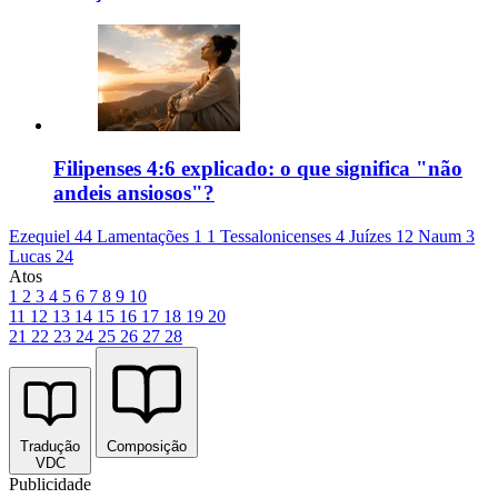
Filipenses 4:6 explicado: o que significa "não
andeis ansiosos"?
Ezequiel 44
Lamentações 1
1 Tessalonicenses 4
Juízes 12
Naum 3
Lucas 24
Atos
1
2
3
4
5
6
7
8
9
10
11
12
13
14
15
16
17
18
19
20
21
22
23
24
25
26
27
28
Tradução
Composição
VDC
Publicidade