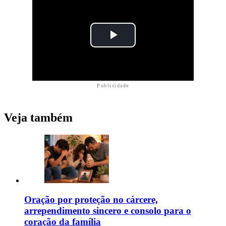
Publicidade
Veja também
Oração por proteção no cárcere,
arrependimento sincero e consolo para o
coração da família