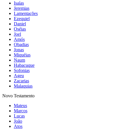
Isaías
Jeremias
Lamentações
Ezequiel
Daniel
Oséias
Joel
Amós
Obadias
Jonas
Miquéias
Naum
Habacuque
Sofonias
Ageu
Zacarias
Malaquias
Novo Testamento
Mateus
Marcos
Lucas
João
Atos