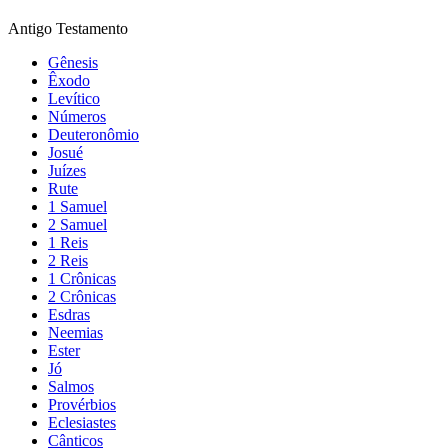
Antigo Testamento
Gênesis
Êxodo
Levítico
Números
Deuteronômio
Josué
Juízes
Rute
1 Samuel
2 Samuel
1 Reis
2 Reis
1 Crônicas
2 Crônicas
Esdras
Neemias
Ester
Jó
Salmos
Provérbios
Eclesiastes
Cânticos