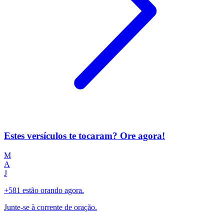
Estes versículos te tocaram? Ore agora!
M
A
J
+581 estão orando agora.
Junte-se à corrente de oração.