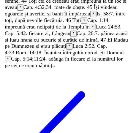
semne
.
44
Toți
cei
ce
credeau
erau
împreună
la
un
loc
și
aveau
Cap. 4:32,34.
toate
de
obște
.
45
Își
vindeau
*
ogoarele
și
averile
,
și
banii
îi
împărțeau
Is. 58:7
.
între
*
toți
,
după
nevoile
fiecăruia
.
46
Toți
Cap. 1:14.
*
împreună
erau
nelipsiți
de
la
Templu
în
Luca 24:53
.
*
Cap. 5:42.
fiecare
zi
,
frângeau
Cap. 20:7.
pâinea
acasă
*
și
luau
hrana
cu
bucurie
și
curăție
de
inimă
.
47
Ei
lăudau
pe
Dumnezeu
și
erau
plăcuți
Luca 2:52
. Cap.
*
4:33.
Rom. 14:18
.
înaintea
întregului
norod
.
Și
Domnul
Cap. 5:14;
11:24
.
adăuga
în
fiecare
zi
la
numărul
lor
*
pe
cei
ce
erau
mântuiți
.