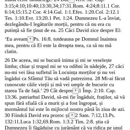
3:15;
4:10
;
10:40
;
13:30
,
34
;
17:31
.
Rom. 4:24
;
8:11
.
1 Cor.
6:14
;
15:15
.
2 Cor. 4:14
.
Gal. 1:1
.
Efes. 1:20
.
Col. 2:12
.
1
Tes. 1:10
.
Evr. 13:20
.
1 Pet. 1:24
.
Dumnezeu
L-a
înviat
,
dezlegându-I
legăturile
morții
,
pentru
că
nu
era
cu
putință
să
fie
ținut
de
ea
.
25
Căci
David
zice
despre
El
:
‘
Eu
aveam
Ps. 16:8
.
totdeauna
pe
Domnul
înaintea
*
mea
,
pentru
că
El
este
la
dreapta
mea
,
ca
să
nu
mă
clatin
.
26
De
aceea
,
mi
se
bucură
inima
și
mi
se
veselește
limba
;
chiar
și
trupul
mi
se
va
odihni
în
nădejde
,
27
căci
nu-mi
vei
lăsa
sufletul
în
Locuința
morților
și
nu
vei
îngădui
ca
Sfântul
Tău
să
vadă
putrezirea
.
28
Mi-ai
făcut
cunoscute
căile
vieții
și
mă
vei
umple
de
bucurie
cu
starea
Ta
de
față
.
’
29
Cât
despre
1 Împ. 2:10
. Cap.
*
13:36.
patriarhul
David
,
să-mi
fie
îngăduit
,
fraților
,
să
vă
spun
fără
sfială
că
a
murit
și
a
fost
îngropat
,
și
mormântul
lui
este
în
mijlocul
nostru
până
în
ziua
de
azi
.
30
Fiindcă
David
era
proroc
și
2 Sam. 7:12
,
13
.
Ps.
*
132:11
.
Luca 1:32
,
69
.
Rom. 1:3
.
2 Tim. 2:8
.
știa
că
Dumnezeu
îi
făgăduise
cu
jurământ
că
va
ridica
pe
unul