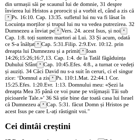
din
urmașii
săi
pe
scaunul
lui
de
domnie
,
31
despre
învierea
lui
Hristos
a
prorocit
și
a
vorbit
el
,
când
a
zis
că
Ps. 16:10
. Cap. 13:35.
sufletul
lui
nu
va
fi
lăsat
în
*
Locuința
morților
și
trupul
lui
nu
va
vedea
putrezirea
.
32
Dumnezeu
a
înviat
pe
Vers. 24.
acest
Isus
,
și
noi
*
*
Cap. 1:8.
toți
suntem
martori
ai
Lui
.
33
Și
acum
,
odată
ce
S-a
înălțat
Cap. 5:31.
Filip. 2:9
.
Evr. 10:12
.
prin
*
dreapta
lui
Dumnezeu
și
a
primit
Ioan
*
14:26
;
15:26
;
16:7
,
13
. Cap. 1:4.
de
la
Tatăl
făgăduința
Duhului
Sfânt
Cap. 10:45.
Efes. 4:8
.
,
a
turnat
ce
vedeți
*
și
auziți
.
34
Căci
David
nu
s-a
suit
în
ceruri
,
ci
el
singur
zice
:
‘
Domnul
a
zis
Ps. 110:1
.
Mat. 22:44
.
1 Cor.
*
15:25
.
Efes. 1:20
.
Evr. 1:13
.
Domnului
meu
:
«
Șezi
la
dreapta
Mea
35
până
ce
voi
pune
pe
vrăjmașii
Tăi
sub
picioarele
Tale
.
»
’
36
Să
știe
bine
dar
toată
casa
lui
Israel
că
Dumnezeu
a
Cap. 5:31.
făcut
Domn
și
Hristos
pe
*
acest
Isus
pe
care
L-ați
răstignit
voi
.
"
Cei
dintâi
creștini