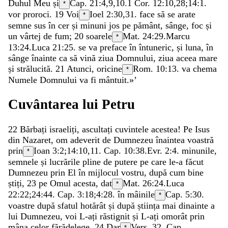
Duhul
Meu
și
Cap. 21:4,9,10.
1 Cor. 12:10
,
28
;
14:1
.
*
vor
proroci
.
19
Voi
Ioel 2:30
,
31
.
face
să
se
arate
*
semne
sus
în
cer
și
minuni
jos
pe
pământ
,
sânge
,
foc
și
un
vârtej
de
fum
;
20
soarele
Mat. 24:29
.
Marcu
*
13:24
.
Luca 21:25
.
se
va
preface
în
întuneric
,
și
luna
,
în
sânge
înainte
ca
să
vină
ziua
Domnului
,
ziua
aceea
mare
și
strălucită
.
21
Atunci
,
oricine
Rom. 10:13
.
va
chema
*
Numele
Domnului
va
fi
mântuit
.
»
’
Cuvântarea
lui
Petru
22
Bărbați
israeliți
,
ascultați
cuvintele
acestea
!
Pe
Isus
din
Nazaret
,
om
adeverit
de
Dumnezeu
înaintea
voastră
prin
Ioan 3:2
;
14:10
,
11
. Cap. 10:38.
Evr. 2:4
.
minunile
,
*
semnele
și
lucrările
pline
de
putere
pe
care
le-a
făcut
Dumnezeu
prin
El
în
mijlocul
vostru
,
după
cum
bine
știți
,
23
pe
Omul
acesta
,
dat
Mat. 26:24
.
Luca
*
22:22
;
24:44
. Cap. 3:18;
4:28
.
în
mâinile
Cap. 5:30.
*
voastre
după
sfatul
hotărât
și
după
știința
mai
dinainte
a
lui
Dumnezeu
,
voi
L-ați
răstignit
și
L-ați
omorât
prin
mâna
celor
fărădelege
.
24
Dar
Vers. 32. Cap.
*