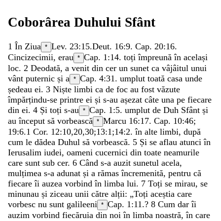
Coborârea
Duhului
Sfânt
1
În
Ziua
Lev. 23:15
.
Deut. 16:9
. Cap. 20:16.
*
Cincizecimii
,
erau
Cap. 1:14.
toți
împreună
în
același
*
loc
.
2
Deodată
,
a
venit
din
cer
un
sunet
ca
vâjâitul
unui
vânt
puternic
și
a
Cap. 4:31.
umplut
toată
casa
unde
*
ședeau
ei
.
3
Niște
limbi
ca
de
foc
au
fost
văzute
împărțindu-se
printre
ei
și
s-au
așezat
câte
una
pe
fiecare
din
ei
.
4
Și
toți
s-au
Cap. 1:5.
umplut
de
Duh
Sfânt
și
*
au
început
să
vorbească
Marcu 16:17
. Cap. 10:46;
*
19:6.
1 Cor. 12:10
,
20
,
30
;
13:1
;
14:2
.
în
alte
limbi
,
după
cum
le
dădea
Duhul
să
vorbească
.
5
Și
se
aflau
atunci
în
Ierusalim
iudei
,
oameni
cucernici
din
toate
neamurile
care
sunt
sub
cer
.
6
Când
s-a
auzit
sunetul
acela
,
mulțimea
s-a
adunat
și
a
rămas
încremenită
,
pentru
că
fiecare
îi
auzea
vorbind
în
limba
lui
.
7
Toți
se
mirau
,
se
minunau
și
ziceau
unii
către
alții
:
„
Toți
aceștia
care
vorbesc
nu
sunt
galileeni
Cap. 1:11.
?
8
Cum
dar
îi
*
auzim
vorbind
fiecăruia
din
noi
în
limba
noastră
,
în
care