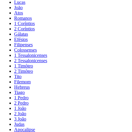
Lucas
João
Atos
Romanos
1 Coríntios
2 Coríntios
Gálatas
Efésios
Filipenses
Colossenses
1 Tessalonicenses
2 Tessalonicenses
1 Timóteo
2 Timóteo
Tito
Filemom
Hebreus
Tiago
1 Pedro
2 Pedro
1 João
2 João
3 João
Judas
Apocalipse