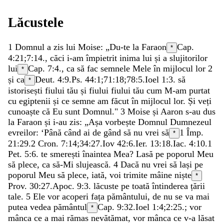
Lăcustele
1
Domnul
a
zis
lui
Moise
:
„
Du-te
la
Faraon
Cap.
*
4:21;
7:14
.
,
căci
i-am
împietrit
inima
lui
și
a
slujitorilor
lui
Cap. 7:4.
,
ca
să
fac
semnele
Mele
în
mijlocul
lor
2
*
și
ca
Deut. 4:9
.
Ps. 44:1
;
71:18
;
78:5
.
Ioel 1:3
.
să
*
istorisești
fiului
tău
și
fiului
fiului
tău
cum
M-am
purtat
cu
egiptenii
și
ce
semne
am
făcut
în
mijlocul
lor
.
Și
veți
cunoaște
că
Eu
sunt
Domnul
.
"
3
Moise
și
Aaron
s-au
dus
la
Faraon
și
i-au
zis
:
„
Așa
vorbește
Domnul
Dumnezeul
evreilor
:
‘
Până
când
ai
de
gând
să
nu
vrei
să
1 Împ.
*
21:29
.
2 Cron. 7:14
;
34:27
.
Iov 42:6
.
Ier. 13:18
.
Iac. 4:10
.
1
Pet. 5:6
.
te
smerești
înaintea
Mea
?
Lasă
pe
poporul
Meu
să
plece
,
ca
să-Mi
slujească
.
4
Dacă
nu
vrei
să
lași
pe
poporul
Meu
să
plece
,
iată
,
voi
trimite
mâine
niște
*
Prov. 30:27
.
Apoc. 9:3
.
lăcuste
pe
toată
întinderea
țării
tale
.
5
Ele
vor
acoperi
fața
pământului
,
de
nu
se
va
mai
putea
vedea
pământul
Cap. 9:32.
Ioel 1:4
;
2:25
.
;
vor
*
mânca
ce
a
mai
rămas
nevătămat
,
vor
mânca
ce
v-a
lăsat