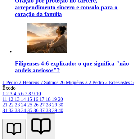
Oração por proteção no cárcere,
arrependimento sincero e consolo para o
coração da família
Filipenses 4:6 explicado: o que significa "não
andeis ansiosos"?
1 Pedro 2
Hebreus 7
Salmos 26
Miquéias 3
2 Pedro 2
Eclesiastes 5
Êxodo
1
2
3
4
5
6
7
8
9
10
11
12
13
14
15
16
17
18
19
20
21
22
23
24
25
26
27
28
29
30
31
32
33
34
35
36
37
38
39
40