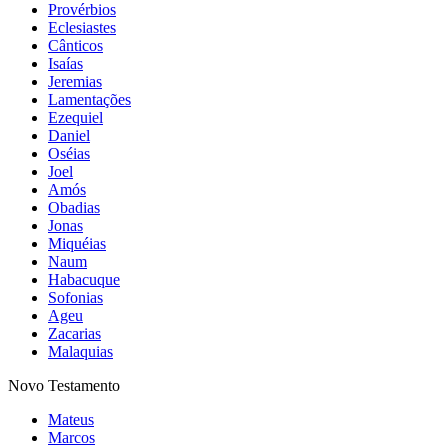
Provérbios
Eclesiastes
Cânticos
Isaías
Jeremias
Lamentações
Ezequiel
Daniel
Oséias
Joel
Amós
Obadias
Jonas
Miquéias
Naum
Habacuque
Sofonias
Ageu
Zacarias
Malaquias
Novo Testamento
Mateus
Marcos