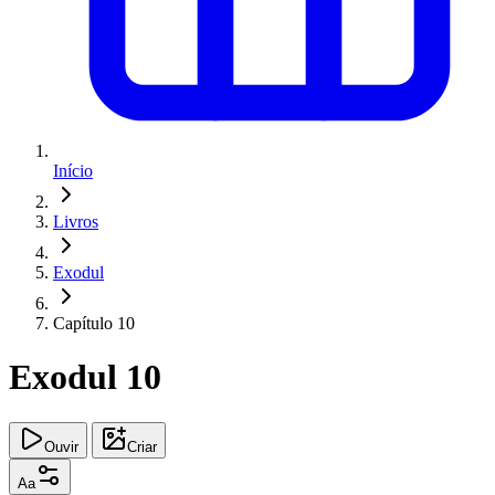
Início
Livros
Exodul
Capítulo 10
Exodul 10
Ouvir
Criar
Aa