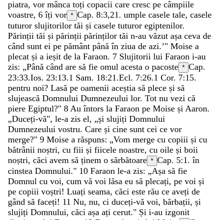
piatra
,
vor
mânca
toți
copacii
care
cresc
pe
câmpiile
voastre
,
6
îți
vor
Cap. 8:3,21.
umple
casele
tale
,
casele
*
tuturor
slujitorilor
tăi
și
casele
tuturor
egiptenilor
.
Părinții
tăi
și
părinții
părinților
tăi
n-au
văzut
așa
ceva
de
când
sunt
ei
pe
pământ
până
în
ziua
de
azi
.
’
"
Moise
a
plecat
și
a
ieșit
de
la
Faraon
.
7
Slujitorii
lui
Faraon
i-au
zis
:
„
Până
când
are
să
fie
omul
acesta
o
pacoste
Cap.
*
23:33.
Ios. 23:13
.
1 Sam. 18:21
.
Ecl. 7:26
.
1 Cor. 7:15
.
pentru
noi
?
Lasă
pe
oamenii
aceștia
să
plece
și
să
slujească
Domnului
Dumnezeului
lor
.
Tot
nu
vezi
că
piere
Egiptul
?
"
8
Au
întors
la
Faraon
pe
Moise
și
Aaron
.
„
Duceți-vă
"
,
le-a
zis
el
,
„
și
slujiți
Domnului
Dumnezeului
vostru
.
Care
și
cine
sunt
cei
ce
vor
merge
?
"
9
Moise
a
răspuns
:
„
Vom
merge
cu
copiii
și
cu
bătrânii
noștri
,
cu
fiii
și
fiicele
noastre
,
cu
oile
și
boii
noștri
,
căci
avem
să
ținem
o
sărbătoare
Cap. 5:1.
în
*
cinstea
Domnului
.
"
10
Faraon
le-a
zis
:
„
Așa
să
fie
Domnul
cu
voi
,
cum
vă
voi
lăsa
eu
să
plecați
,
pe
voi
și
pe
copiii
voștri
!
Luați
seama
,
căci
este
rău
ce
aveți
de
gând
să
faceți
!
11
Nu
,
nu
,
ci
duceți-vă
voi
,
bărbații
,
și
slujiți
Domnului
,
căci
așa
ați
cerut
.
"
Și
i-au
izgonit