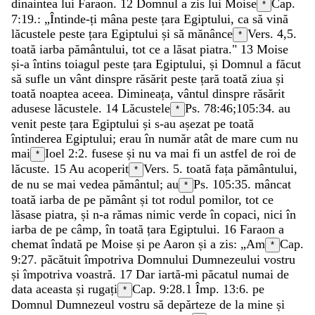
dinaintea
lui
Faraon
.
12
Domnul
a
zis
lui
Moise
Cap.
*
7:19.
:
„
Întinde-ți
mâna
peste
țara
Egiptului
,
ca
să
vină
lăcustele
peste
țara
Egiptului
și
să
mănânce
Vers. 4,5.
*
toată
iarba
pământului
,
tot
ce
a
lăsat
piatra
.
"
13
Moise
și-a
întins
toiagul
peste
țara
Egiptului
,
și
Domnul
a
făcut
să
sufle
un
vânt
dinspre
răsărit
peste
țară
toată
ziua
și
toată
noaptea
aceea
.
Dimineața
,
vântul
dinspre
răsărit
adusese
lăcustele
.
14
Lăcustele
Ps. 78:46
;
105:34
.
au
*
venit
peste
țara
Egiptului
și
s-au
așezat
pe
toată
întinderea
Egiptului
;
erau
în
număr
atât
de
mare
cum
nu
mai
Ioel 2:2
.
fusese
și
nu
va
mai
fi
un
astfel
de
roi
de
*
lăcuste
.
15
Au
acoperit
Vers. 5.
toată
fața
pământului
,
*
de
nu
se
mai
vedea
pământul
;
au
Ps. 105:35
.
mâncat
*
toată
iarba
de
pe
pământ
și
tot
rodul
pomilor
,
tot
ce
lăsase
piatra
,
și
n-a
rămas
nimic
verde
în
copaci
,
nici
în
iarba
de
pe
câmp
,
în
toată
țara
Egiptului
.
16
Faraon
a
chemat
îndată
pe
Moise
și
pe
Aaron
și
a
zis
:
„
Am
Cap.
*
9:27.
păcătuit
împotriva
Domnului
Dumnezeului
vostru
și
împotriva
voastră
.
17
Dar
iartă-mi
păcatul
numai
de
data
aceasta
și
rugați
Cap. 9:28.
1 Împ. 13:6
.
pe
*
Domnul
Dumnezeul
vostru
să
depărteze
de
la
mine
și