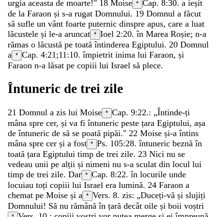
urgia
aceasta
de
moarte
!
"
18
Moise
Cap. 8:30.
a
ieșit
*
de
la
Faraon
și
s-a
rugat
Domnului
.
19
Domnul
a
făcut
să
sufle
un
vânt
foarte
puternic
dinspre
apus
,
care
a
luat
lăcustele
și
le-a
aruncat
Ioel 2:20
.
în
Marea
Roșie
;
n-a
*
rămas
o
lăcustă
pe
toată
întinderea
Egiptului
.
20
Domnul
a
Cap. 4:21;
11:10
.
împietrit
inima
lui
Faraon
,
și
*
Faraon
n-a
lăsat
pe
copiii
lui
Israel
să
plece
.
Întuneric
de
trei
zile
21
Domnul
a
zis
lui
Moise
Cap. 9:22.
:
„
Întinde-ți
*
mâna
spre
cer
,
și
va
fi
întuneric
peste
țara
Egiptului
,
așa
de
întuneric
de
să
se
poată
pipăi
.
"
22
Moise
și-a
întins
mâna
spre
cer
și
a
fost
Ps. 105:28
.
întuneric
beznă
în
*
toată
țara
Egiptului
timp
de
trei
zile
.
23
Nici
nu
se
vedeau
unii
pe
alții
și
nimeni
nu
s-a
sculat
din
locul
lui
timp
de
trei
zile
.
Dar
Cap. 8:22.
în
locurile
unde
*
locuiau
toți
copiii
lui
Israel
era
lumină
.
24
Faraon
a
chemat
pe
Moise
și
a
Vers. 8.
zis
:
„
Duceți-vă
și
slujiți
*
Domnului
!
Să
nu
rămână
în
țară
decât
oile
și
boii
voștri
Vers. 10.
;
copiii
voștri
vor
putea
merge
și
ei
împreună
*