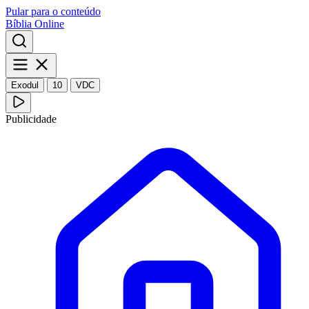
Pular para o conteúdo
Bíblia Online
Exodul
10
VDC
Publicidade