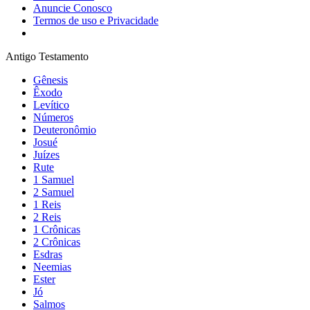
Anuncie Conosco
Termos de uso e Privacidade
Antigo Testamento
Gênesis
Êxodo
Levítico
Números
Deuteronômio
Josué
Juízes
Rute
1 Samuel
2 Samuel
1 Reis
2 Reis
1 Crônicas
2 Crônicas
Esdras
Neemias
Ester
Jó
Salmos