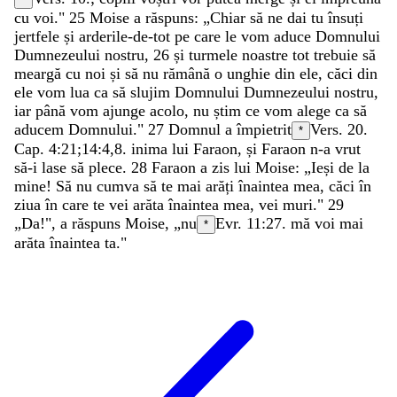
cu
voi
.
"
25
Moise
a
răspuns
:
„
Chiar
să
ne
dai
tu
însuți
jertfele
și
arderile-de-tot
pe
care
le
vom
aduce
Domnului
Dumnezeului
nostru
,
26
și
turmele
noastre
tot
trebuie
să
meargă
cu
noi
și
să
nu
rămână
o
unghie
din
ele
,
căci
din
ele
vom
lua
ca
să
slujim
Domnului
Dumnezeului
nostru
,
iar
până
vom
ajunge
acolo
,
nu
știm
ce
vom
alege
ca
să
aducem
Domnului
.
"
27
Domnul
a
împietrit
Vers. 20.
*
Cap. 4:21;
14:4
,
8
.
inima
lui
Faraon
,
și
Faraon
n-a
vrut
să-i
lase
să
plece
.
28
Faraon
a
zis
lui
Moise
:
„
Ieși
de
la
mine
!
Să
nu
cumva
să
te
mai
arăți
înaintea
mea
,
căci
în
ziua
în
care
te
vei
arăta
înaintea
mea
,
vei
muri
.
"
29
„
Da
!
"
,
a
răspuns
Moise
,
„
nu
Evr. 11:27
.
mă
voi
mai
*
arăta
înaintea
ta
.
"