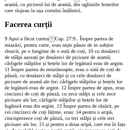
aramă
,
cu
piciorul
lui
de
aramă
,
din
oglinzile
femeilor
care
slujeau
la
ușa
cortului
întâlnirii
.
Facerea
curții
9
Apoi
a
făcut
curtea
Cap. 27:9.
.
Înspre
partea
de
*
miazăzi
,
pentru
curte
,
erau
niște
pânze
de
in
subțire
răsucit
,
pe
o
lungime
de
o
sută
de
coți
,
10
cu
douăzeci
de
stâlpi
așezați
pe
douăzeci
de
picioare
de
aramă
;
cârligele
stâlpilor
și
bețele
lor
de
legătură
erau
de
argint
.
11
Înspre
partea
de
miazănoapte
,
erau
o
sută
de
coți
de
pânză
,
cu
douăzeci
de
stâlpi
și
cu
cele
douăzeci
de
picioare
de
aramă
ale
lor
;
cârligele
stâlpilor
și
bețele
lor
de
legătură
erau
de
argint
.
12
Înspre
partea
de
apus
,
erau
cincizeci
de
coți
de
pânză
,
cu
zece
stâlpi
și
cele
zece
picioare
ale
lor
;
cârligele
stâlpilor
și
bețele
lor
de
legătură
erau
din
argint
.
13
Înspre
partea
de
răsărit
,
pe
cei
cincizeci
de
coți
lățime
,
erau
:
14
pentru
o
aripă
,
cincisprezece
coți
de
pânză
,
cu
trei
stâlpi
și
cele
trei
picioare
ale
lor
,
15
și
pentru
a
doua
aripă
,
care
era
în
fața