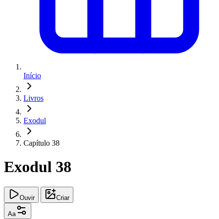
Início
Livros
Exodul
Capítulo 38
Exodul 38
Ouvir
Criar
Aa