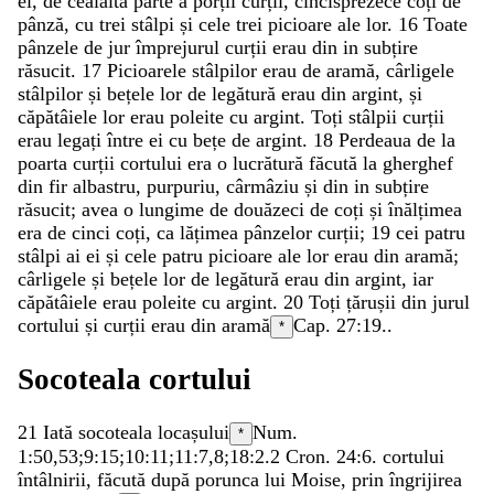
ei
,
de
cealaltă
parte
a
porții
curții
,
cincisprezece
coți
de
pânză
,
cu
trei
stâlpi
și
cele
trei
picioare
ale
lor
.
16
Toate
pânzele
de
jur
împrejurul
curții
erau
din
in
subțire
răsucit
.
17
Picioarele
stâlpilor
erau
de
aramă
,
cârligele
stâlpilor
și
bețele
lor
de
legătură
erau
din
argint
,
și
căpătâiele
lor
erau
poleite
cu
argint
.
Toți
stâlpii
curții
erau
legați
între
ei
cu
bețe
de
argint
.
18
Perdeaua
de
la
poarta
curții
cortului
era
o
lucrătură
făcută
la
gherghef
din
fir
albastru
,
purpuriu
,
cârmâziu
și
din
in
subțire
răsucit
;
avea
o
lungime
de
douăzeci
de
coți
și
înălțimea
era
de
cinci
coți
,
ca
lățimea
pânzelor
curții
;
19
cei
patru
stâlpi
ai
ei
și
cele
patru
picioare
ale
lor
erau
din
aramă
;
cârligele
și
bețele
lor
de
legătură
erau
din
argint
,
iar
căpătâiele
erau
poleite
cu
argint
.
20
Toți
țărușii
din
jurul
cortului
și
curții
erau
din
aramă
Cap. 27:19.
.
*
Socoteala
cortului
21
Iată
socoteala
locașului
Num.
*
1:50
,
53
;
9:15
;
10:11
;
11:7
,
8
;
18:2
.
2 Cron. 24:6
.
cortului
întâlnirii
,
făcută
după
porunca
lui
Moise
,
prin
îngrijirea