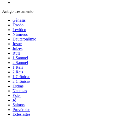
Antigo Testamento
Gênesis
Êxodo
Levítico
Números
Deuteronômio
Josué
Juízes
Rute
1 Samuel
2 Samuel
1 Reis
2 Reis
1 Crônicas
2 Crônicas
Esdras
Neemias
Ester
Jó
Salmos
Provérbios
Eclesiastes