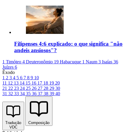
Filipenses 4:6 explicado: o que significa "não
andeis ansiosos"?
1 Timóteo 4
Deuteronômio 19
Habacuque 1
Naum 3
Isaías 36
Juízes 6
Êxodo
1
2
3
4
5
6
7
8
9
10
11
12
13
14
15
16
17
18
19
20
21
22
23
24
25
26
27
28
29
30
31
32
33
34
35
36
37
38
39
40
Tradução
Composição
VDC