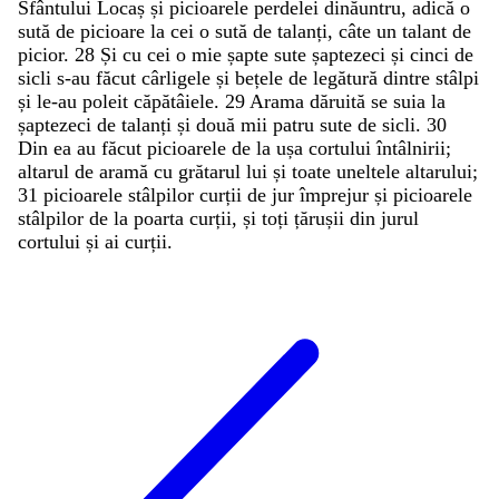
Sfântului
Locaș
și
picioarele
perdelei
dinăuntru
,
adică
o
sută
de
picioare
la
cei
o
sută
de
talanți
,
câte
un
talant
de
picior
.
28
Și
cu
cei
o
mie
șapte
sute
șaptezeci
și
cinci
de
sicli
s-au
făcut
cârligele
și
bețele
de
legătură
dintre
stâlpi
și
le-au
poleit
căpătâiele
.
29
Arama
dăruită
se
suia
la
șaptezeci
de
talanți
și
două
mii
patru
sute
de
sicli
.
30
Din
ea
au
făcut
picioarele
de
la
ușa
cortului
întâlnirii
;
altarul
de
aramă
cu
grătarul
lui
și
toate
uneltele
altarului
;
31
picioarele
stâlpilor
curții
de
jur
împrejur
și
picioarele
stâlpilor
de
la
poarta
curții
,
și
toți
țărușii
din
jurul
cortului
și
ai
curții
.