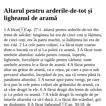
Altarul
pentru
arderile-de-tot
și
ligheanul
de
aramă
1
A
făcut
Cap. 27:1.
altarul
pentru
arderile-de-tot
din
*
lemn
de
salcâm
:
lungimea
lui
era
de
cinci
coți
și
lățimea
,
de
cinci
coți
;
era
în
patru
muchii
,
și
înălțimea
lui
era
de
trei
coți
.
2
La
cele
patru
colțuri
,
i-a
făcut
niște
coarne
dintr-o
bucată
cu
el
și
l-a
poleit
cu
aramă
.
3
A
făcut
toate
uneltele
altarului
:
oalele
pentru
cenușă
,
lopețile
,
lighenele
,
furculițele
și
tigăile
pentru
cărbuni
;
toate
uneltele
acestea
le-a
făcut
de
aramă
.
4
A
făcut
pentru
altar
un
grătar
de
aramă
,
ca
o
rețea
,
pe
care
a
pus-o
sub
pervazul
altarului
,
începând
de
jos
,
așa
că
venea
până
la
jumătatea
altarului
.
5
A
turnat
apoi
patru
verigi
,
pe
care
le-a
pus
în
cele
patru
colțuri
ale
grătarului
de
aramă
,
ca
să
vâre
drugii
în
ele
.
6
A
făcut
drugii
din
lemn
de
salcâm
și
i-a
poleit
cu
aramă
.
7
A
vârât
drugii
în
verigile
de
pe
laturile
altarului
ca
să-l
ducă
.
L-a
făcut
din
scânduri
,
gol
pe
dinăuntru
.
8
A
făcut
ligheanul
Cap. 30:18.
de
*