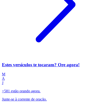
Estes versículos te tocaram? Ore agora!
M
A
J
+581 estão orando agora.
Junte-se à corrente de oração.