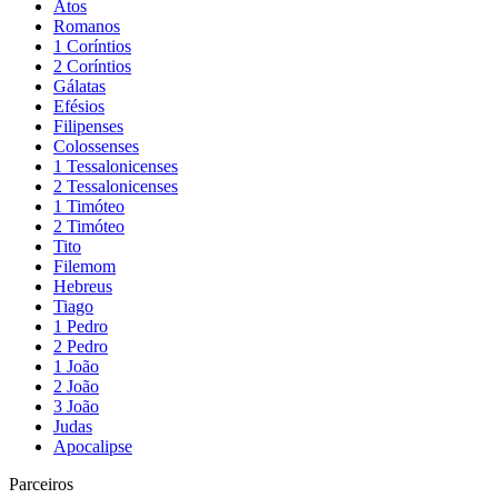
Atos
Romanos
1 Coríntios
2 Coríntios
Gálatas
Efésios
Filipenses
Colossenses
1 Tessalonicenses
2 Tessalonicenses
1 Timóteo
2 Timóteo
Tito
Filemom
Hebreus
Tiago
1 Pedro
2 Pedro
1 João
2 João
3 João
Judas
Apocalipse
Parceiros