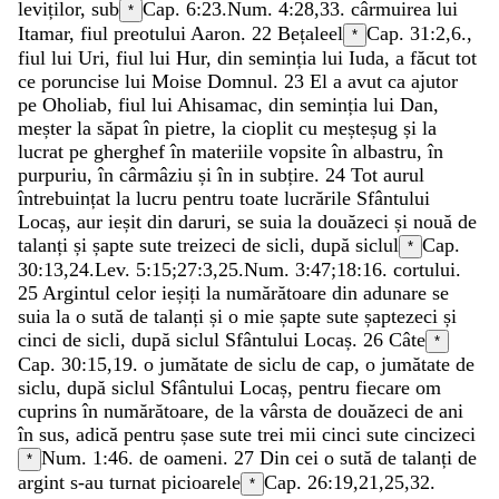
leviților
,
sub
Cap. 6:23.
Num. 4:28
,
33
.
cârmuirea
lui
*
Itamar
,
fiul
preotului
Aaron
.
22
Bețaleel
Cap. 31:2,6.
,
*
fiul
lui
Uri
,
fiul
lui
Hur
,
din
seminția
lui
Iuda
,
a
făcut
tot
ce
poruncise
lui
Moise
Domnul
.
23
El
a
avut
ca
ajutor
pe
Oholiab
,
fiul
lui
Ahisamac
,
din
seminția
lui
Dan
,
meșter
la
săpat
în
pietre
,
la
cioplit
cu
meșteșug
și
la
lucrat
pe
gherghef
în
materiile
vopsite
în
albastru
,
în
purpuriu
,
în
cârmâziu
și
în
in
subțire
.
24
Tot
aurul
întrebuințat
la
lucru
pentru
toate
lucrările
Sfântului
Locaș
,
aur
ieșit
din
daruri
,
se
suia
la
douăzeci
și
nouă
de
talanți
și
șapte
sute
treizeci
de
sicli
,
după
siclul
Cap.
*
30:13,24.
Lev. 5:15
;
27:3
,
25
.
Num. 3:47
;
18:16
.
cortului
.
25
Argintul
celor
ieșiți
la
numărătoare
din
adunare
se
suia
la
o
sută
de
talanți
și
o
mie
șapte
sute
șaptezeci
și
cinci
de
sicli
,
după
siclul
Sfântului
Locaș
.
26
Câte
*
Cap. 30:15,19.
o
jumătate
de
siclu
de
cap
,
o
jumătate
de
siclu
,
după
siclul
Sfântului
Locaș
,
pentru
fiecare
om
cuprins
în
numărătoare
,
de
la
vârsta
de
douăzeci
de
ani
în
sus
,
adică
pentru
șase
sute
trei
mii
cinci
sute
cincizeci
Num. 1:46
.
de
oameni
.
27
Din
cei
o
sută
de
talanți
de
*
argint
s-au
turnat
picioarele
Cap. 26:19,21,25,32.
*