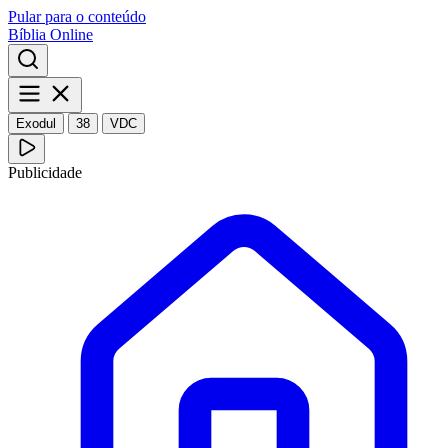
Pular para o conteúdo
Bíblia Online
Exodul
38
VDC
Publicidade