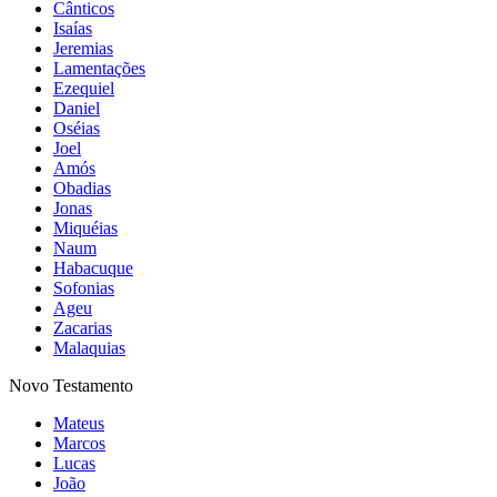
Cânticos
Isaías
Jeremias
Lamentações
Ezequiel
Daniel
Oséias
Joel
Amós
Obadias
Jonas
Miquéias
Naum
Habacuque
Sofonias
Ageu
Zacarias
Malaquias
Novo Testamento
Mateus
Marcos
Lucas
João