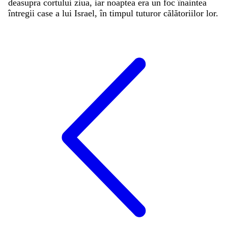
deasupra
cortului
ziua
,
iar
noaptea
era
un
foc
înaintea
întregii
case
a
lui
Israel
,
în
timpul
tuturor
călătoriilor
lor
.