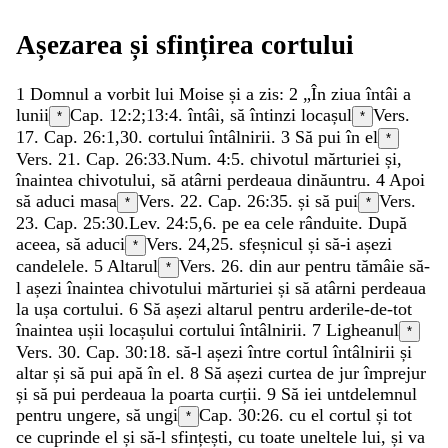
Așezarea
și
sfințirea
cortului
1
Domnul
a
vorbit
lui
Moise
și
a
zis
:
2
„
În
ziua
întâi
a
lunii
Cap. 12:2;
13:4
.
întâi
,
să
întinzi
locașul
Vers.
*
*
17. Cap. 26:1,30.
cortului
întâlnirii
.
3
Să
pui
în
el
*
Vers. 21. Cap. 26:33.
Num. 4:5
.
chivotul
mărturiei
și
,
înaintea
chivotului
,
să
atârni
perdeaua
dinăuntru
.
4
Apoi
să
aduci
masa
Vers. 22. Cap. 26:35.
și
să
pui
Vers.
*
*
23. Cap. 25:30.
Lev. 24:5
,
6
.
pe
ea
cele
rânduite
.
După
aceea
,
să
aduci
Vers. 24,25.
sfeșnicul
și
să-i
așezi
*
candelele
.
5
Altarul
Vers. 26.
din
aur
pentru
tămâie
să-
*
l
așezi
înaintea
chivotului
mărturiei
și
să
atârni
perdeaua
la
ușa
cortului
.
6
Să
așezi
altarul
pentru
arderile-de-tot
înaintea
ușii
locașului
cortului
întâlnirii
.
7
Ligheanul
*
Vers. 30. Cap. 30:18.
să-l
așezi
între
cortul
întâlnirii
și
altar
și
să
pui
apă
în
el
.
8
Să
așezi
curtea
de
jur
împrejur
și
să
pui
perdeaua
la
poarta
curții
.
9
Să
iei
untdelemnul
pentru
ungere
,
să
ungi
Cap. 30:26.
cu
el
cortul
și
tot
*
ce
cuprinde
el
și
să-l
sfințești
,
cu
toate
uneltele
lui
,
și
va