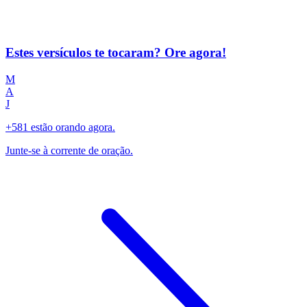
Estes versículos te tocaram? Ore agora!
M
A
J
+581 estão orando agora.
Junte-se à corrente de oração.