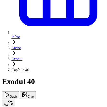
Início
Livros
Exodul
Capítulo 40
Exodul 40
Ouvir
Criar
Aa