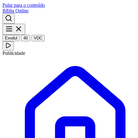
Pular para o conteúdo
Bíblia Online
Exodul
40
VDC
Publicidade