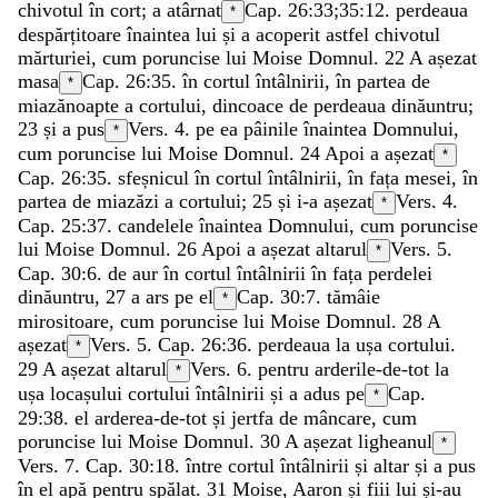
chivotul
în
cort
;
a
atârnat
Cap. 26:33;
35:12
.
perdeaua
*
despărțitoare
înaintea
lui
și
a
acoperit
astfel
chivotul
mărturiei
,
cum
poruncise
lui
Moise
Domnul
.
22
A
așezat
masa
Cap. 26:35.
în
cortul
întâlnirii
,
în
partea
de
*
miazănoapte
a
cortului
,
dincoace
de
perdeaua
dinăuntru
;
23
și
a
pus
Vers. 4.
pe
ea
pâinile
înaintea
Domnului
,
*
cum
poruncise
lui
Moise
Domnul
.
24
Apoi
a
așezat
*
Cap. 26:35.
sfeșnicul
în
cortul
întâlnirii
,
în
fața
mesei
,
în
partea
de
miazăzi
a
cortului
;
25
și
i-a
așezat
Vers. 4.
*
Cap. 25:37.
candelele
înaintea
Domnului
,
cum
poruncise
lui
Moise
Domnul
.
26
Apoi
a
așezat
altarul
Vers. 5.
*
Cap. 30:6.
de
aur
în
cortul
întâlnirii
în
fața
perdelei
dinăuntru
,
27
a
ars
pe
el
Cap. 30:7.
tămâie
*
mirositoare
,
cum
poruncise
lui
Moise
Domnul
.
28
A
așezat
Vers. 5. Cap. 26:36.
perdeaua
la
ușa
cortului
.
*
29
A
așezat
altarul
Vers. 6.
pentru
arderile-de-tot
la
*
ușa
locașului
cortului
întâlnirii
și
a
adus
pe
Cap.
*
29:38.
el
arderea-de-tot
și
jertfa
de
mâncare
,
cum
poruncise
lui
Moise
Domnul
.
30
A
așezat
ligheanul
*
Vers. 7. Cap. 30:18.
între
cortul
întâlnirii
și
altar
și
a
pus
în
el
apă
pentru
spălat
.
31
Moise
,
Aaron
și
fiii
lui
și-au