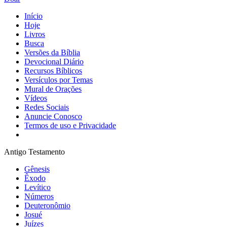
Início
Hoje
Livros
Busca
Versões da Bíblia
Devocional Diário
Recursos Bíblicos
Versículos por Temas
Mural de Orações
Vídeos
Redes Sociais
Anuncie Conosco
Termos de uso e Privacidade
Antigo Testamento
Gênesis
Êxodo
Levítico
Números
Deuteronômio
Josué
Juízes