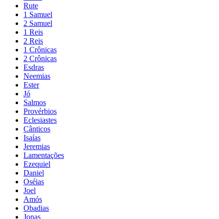
Rute
1 Samuel
2 Samuel
1 Reis
2 Reis
1 Crônicas
2 Crônicas
Esdras
Neemias
Ester
Jó
Salmos
Provérbios
Eclesiastes
Cânticos
Isaías
Jeremias
Lamentações
Ezequiel
Daniel
Oséias
Joel
Amós
Obadias
Jonas