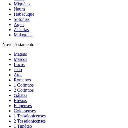
Miquéias
Naum
Habacuque
Sofonias
Ageu
Zacarias
Malaquias
Novo Testamento
Mateus
Marcos
Lucas
João
Atos
Romanos
1 Coríntios
2 Coríntios
Gálatas
Efésios
Filipenses
Colossenses
1 Tessalonicenses
2 Tessalonicenses
1 Timóteo