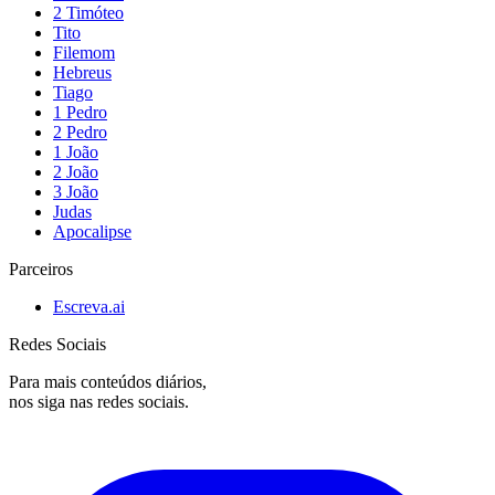
2 Timóteo
Tito
Filemom
Hebreus
Tiago
1 Pedro
2 Pedro
1 João
2 João
3 João
Judas
Apocalipse
Parceiros
Escreva.ai
Redes Sociais
Para mais conteúdos diários,
nos siga nas redes sociais.