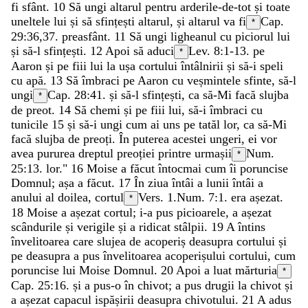
fi
sfânt
.
10
Să
ungi
altarul
pentru
arderile-de-tot
și
toate
uneltele
lui
și
să
sfințești
altarul
,
și
altarul
va
fi
Cap.
*
29:36,37.
preasfânt
.
11
Să
ungi
ligheanul
cu
piciorul
lui
și
să-l
sfințești
.
12
Apoi
să
aduci
Lev. 8:1-13
.
pe
*
Aaron
și
pe
fiii
lui
la
ușa
cortului
întâlnirii
și
să-i
speli
cu
apă
.
13
Să
îmbraci
pe
Aaron
cu
veșmintele
sfinte
,
să-l
ungi
Cap. 28:41.
și
să-l
sfințești
,
ca
să-Mi
facă
slujba
*
de
preot
.
14
Să
chemi
și
pe
fiii
lui
,
să-i
îmbraci
cu
tunicile
15
și
să-i
ungi
cum
ai
uns
pe
tatăl
lor
,
ca
să-Mi
facă
slujba
de
preoți
.
În
puterea
acestei
ungeri
,
ei
vor
avea
pururea
dreptul
preoției
printre
urmașii
Num.
*
25:13
.
lor
.
"
16
Moise
a
făcut
întocmai
cum
îi
poruncise
Domnul
;
așa
a
făcut
.
17
În
ziua
întâi
a
lunii
întâi
a
anului
al
doilea
,
cortul
Vers. 1.
Num. 7:1
.
era
așezat
.
*
18
Moise
a
așezat
cortul
;
i-a
pus
picioarele
,
a
așezat
scândurile
și
verigile
și
a
ridicat
stâlpii
.
19
A
întins
învelitoarea
care
slujea
de
acoperiș
deasupra
cortului
și
pe
deasupra
a
pus
învelitoarea
acoperișului
cortului
,
cum
poruncise
lui
Moise
Domnul
.
20
Apoi
a
luat
mărturia
*
Cap. 25:16.
și
a
pus-o
în
chivot
;
a
pus
drugii
la
chivot
și
a
așezat
capacul
ispășirii
deasupra
chivotului
.
21
A
adus