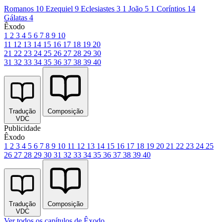
Romanos 10
Ezequiel 9
Eclesiastes 3
1 João 5
1 Coríntios 14
Gálatas 4
Êxodo
1
2
3
4
5
6
7
8
9
10
11
12
13
14
15
16
17
18
19
20
21
22
23
24
25
26
27
28
29
30
31
32
33
34
35
36
37
38
39
40
Tradução
Composição
VDC
Publicidade
Êxodo
1
2
3
4
5
6
7
8
9
10
11
12
13
14
15
16
17
18
19
20
21
22
23
24
25
26
27
28
29
30
31
32
33
34
35
36
37
38
39
40
Tradução
Composição
VDC
Ver todos os capítulos de Êxodo