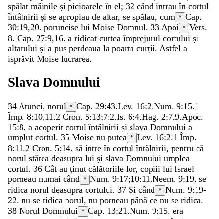
spălat
mâinile
și
picioarele
în
el
;
32
când
intrau
în
cortul
întâlnirii
și
se
apropiau
de
altar
,
se
spălau
,
cum
Cap.
*
30:19,20.
poruncise
lui
Moise
Domnul
.
33
Apoi
Vers.
*
8. Cap. 27:9,16.
a
ridicat
curtea
împrejurul
cortului
și
altarului
și
a
pus
perdeaua
la
poarta
curții
.
Astfel
a
isprăvit
Moise
lucrarea
.
Slava
Domnului
34
Atunci
,
norul
Cap. 29:43.
Lev. 16:2
.
Num. 9:15
.
1
*
Împ. 8:10
,
11
.
2 Cron. 5:13
;
7:2
.
Is. 6:4
.
Hag. 2:7
,
9
.
Apoc.
15:8
.
a
acoperit
cortul
întâlnirii
și
slava
Domnului
a
umplut
cortul
.
35
Moise
nu
putea
Lev. 16:2
.
1 Împ.
*
8:11
.
2 Cron. 5:14
.
să
intre
în
cortul
întâlnirii
,
pentru
că
norul
stătea
deasupra
lui
și
slava
Domnului
umplea
cortul
.
36
Cât
au
ținut
călătoriile
lor
,
copiii
lui
Israel
porneau
numai
când
Num. 9:17
;
10:11
.
Neem. 9:19
.
se
*
ridica
norul
deasupra
cortului
.
37
Și
când
Num. 9:19-
*
22
.
nu
se
ridica
norul
,
nu
porneau
până
ce
nu
se
ridica
.
38
Norul
Domnului
Cap. 13:21.
Num. 9:15
.
era
*