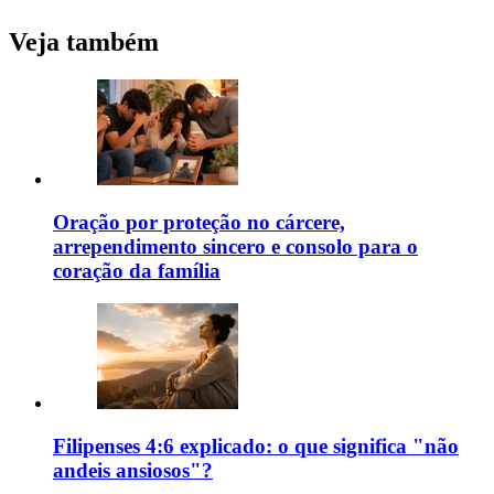
Veja também
Oração por proteção no cárcere,
arrependimento sincero e consolo para o
coração da família
Filipenses 4:6 explicado: o que significa "não
andeis ansiosos"?