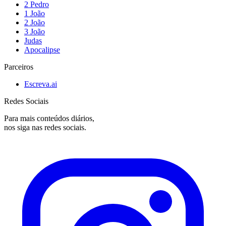
2 Pedro
1 João
2 João
3 João
Judas
Apocalipse
Parceiros
Escreva.ai
Redes Sociais
Para mais conteúdos diários,
nos siga nas redes sociais.