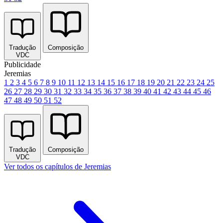
Tradução
Composição
VDC
Publicidade
Jeremias
1
2
3
4
5
6
7
8
9
10
11
12
13
14
15
16
17
18
19
20
21
22
23
24
25
26
27
28
29
30
31
32
33
34
35
36
37
38
39
40
41
42
43
44
45
46
47
48
49
50
51
52
Tradução
Composição
VDC
Ver todos os capítulos de Jeremias