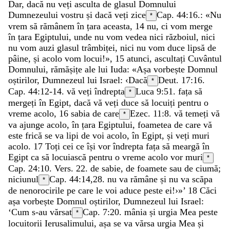
Dar
,
dacă
nu
veți
asculta
de
glasul
Domnului
Dumnezeului
vostru
și
dacă
veți
zice
Cap. 44:16.
:
«
Nu
*
vrem
să
rămânem
în
țara
aceasta
,
14
nu
,
ci
vom
merge
în
țara
Egiptului
,
unde
nu
vom
vedea
nici
războiul
,
nici
nu
vom
auzi
glasul
trâmbiței
,
nici
nu
vom
duce
lipsă
de
pâine
,
și
acolo
vom
locui
!
»
,
15
atunci
,
ascultați
Cuvântul
Domnului
,
rămășițe
ale
lui
Iuda
:
«
Așa
vorbește
Domnul
oștirilor
,
Dumnezeul
lui
Israel
:
‹
Dacă
Deut. 17:16
.
*
Cap. 44:12-14.
vă
veți
îndrepta
Luca 9:51
.
fața
să
*
mergeți
în
Egipt
,
dacă
vă
veți
duce
să
locuiți
pentru
o
vreme
acolo
,
16
sabia
de
care
Ezec. 11:8
.
vă
temeți
vă
*
va
ajunge
acolo
,
în
țara
Egiptului
,
foametea
de
care
vă
este
frică
se
va
lipi
de
voi
acolo
,
în
Egipt
,
și
veți
muri
acolo
.
17
Toți
cei
ce
își
vor
îndrepta
fața
să
meargă
în
Egipt
ca
să
locuiască
pentru
o
vreme
acolo
vor
muri
*
Cap. 24:10. Vers. 22.
de
sabie
,
de
foamete
sau
de
ciumă
;
niciunul
Cap. 44:14,28.
nu
va
rămâne
și
nu
va
scăpa
*
de
nenorocirile
pe
care
le
voi
aduce
peste
ei
!
›
»
’
18
Căci
așa
vorbește
Domnul
oștirilor
,
Dumnezeul
lui
Israel
:
‘
Cum
s-au
vărsat
Cap. 7:20.
mânia
și
urgia
Mea
peste
*
locuitorii
Ierusalimului
,
așa
se
va
vărsa
urgia
Mea
și