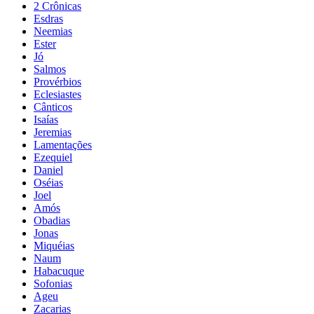
2 Crônicas
Esdras
Neemias
Ester
Jó
Salmos
Provérbios
Eclesiastes
Cânticos
Isaías
Jeremias
Lamentações
Ezequiel
Daniel
Oséias
Joel
Amós
Obadias
Jonas
Miquéias
Naum
Habacuque
Sofonias
Ageu
Zacarias