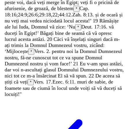
peste
voi
,
dacă
veți
merge
în
Egipt
;
veți
fi
o
pricină
de
afurisenie
,
de
groază
,
de
blestem
Cap.
*
18:16;
24:9
;
26:6
;
29:18
,
22
;
44:12
.
Zah. 8:13
.
și
de
ocară
și
nu
veți
mai
vedea
niciodată
locul
acesta
!
’
19
Rămășițe
ale
lui
Iuda
,
Domnul
vă
zice
:
‘
Nu
Deut. 17:16
.
vă
*
duceți
în
Egipt
!
’
Băgați
bine
de
seamă
că
vă
opresc
lucrul
acesta
astăzi
.
20
Căci
vă
înșelați
singuri
dacă
m-
ați
trimis
la
Domnul
Dumnezeul
vostru
,
zicând
:
‘
Mijlocește
Vers. 2.
pentru
noi
la
Domnul
Dumnezeul
*
nostru
,
fă-ne
cunoscut
tot
ce
va
spune
Domnul
Dumnezeul
nostru
și
vom
face
!
’
21
Eu
v-am
spus
astăzi
,
dar
voi
n-ascultați
glasul
Domnului
Dumnezeului
vostru
,
nici
tot
ce
m-a
însărcinat
El
să
vă
spun
.
22
De
aceea
să
știți
că
veți
Vers. 17.
Ezec. 6:11
.
muri
de
sabie
,
de
*
foamete
sau
de
ciumă
în
locul
unde
voiți
să
vă
duceți
să
locuiți
!
"