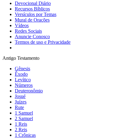
Devocional Diário
Recursos Bíblicos
Versículos por Temas
Mural de Orações
Vídeos
Redes Sociais
Anuncie Conosco
Termos de uso e Privacidade
Antigo Testamento
Gênesis
Êxodo
Levítico
Números
Deuteronômio
Josué
Juízes
Rute
1 Samuel
2 Samuel
1 Reis
2 Reis
1 Crônicas