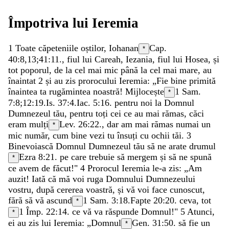
Împotriva
lui
Ieremia
1
Toate
căpeteniile
oștilor
,
Iohanan
Cap.
*
40:8,13;
41:11
.
,
fiul
lui
Careah
,
Iezania
,
fiul
lui
Hosea
,
și
tot
poporul
,
de
la
cel
mai
mic
până
la
cel
mai
mare
,
au
înaintat
2
și
au
zis
prorocului
Ieremia
:
„
Fie
bine
primită
înaintea
ta
rugămintea
noastră
!
Mijlocește
1 Sam.
*
7:8
;
12:19
.
Is. 37:4
.
Iac. 5:16
.
pentru
noi
la
Domnul
Dumnezeul
tău
,
pentru
toți
cei
ce
au
mai
rămas
,
căci
eram
mulți
Lev. 26:22
.
,
dar
am
mai
rămas
numai
un
*
mic
număr
,
cum
bine
vezi
tu
însuți
cu
ochii
tăi
.
3
Binevoiască
Domnul
Dumnezeul
tău
să
ne
arate
drumul
Ezra 8:21
.
pe
care
trebuie
să
mergem
și
să
ne
spună
*
ce
avem
de
făcut
!
"
4
Prorocul
Ieremia
le-a
zis
:
„
Am
auzit
!
Iată
că
mă
voi
ruga
Domnului
Dumnezeului
vostru
,
după
cererea
voastră
,
și
vă
voi
face
cunoscut
,
fără
să
vă
ascund
1 Sam. 3:18
.
Fapte 20:20
.
ceva
,
tot
*
1 Împ. 22:14
.
ce
vă
va
răspunde
Domnul
!
"
5
Atunci
,
*
ei
au
zis
lui
Ieremia
:
„
Domnul
Gen. 31:50
.
să
fie
un
*