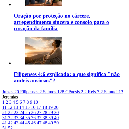
Oração por proteção no cárcere,
arrependimento sincero e consolo para o
coração da família
Filipenses 4:6 explicado: o que significa "não
andeis ansiosos"?
Juízes 20
Filipenses 2
Salmos 128
Gênesis 2
2 Reis 3
2 Samuel 13
Jeremias
1
2
3
4
5
6
7
8
9
10
11
12
13
14
15
16
17
18
19
20
21
22
23
24
25
26
27
28
29
30
31
32
33
34
35
36
37
38
39
40
41
42
43
44
45
46
47
48
49
50
51
52