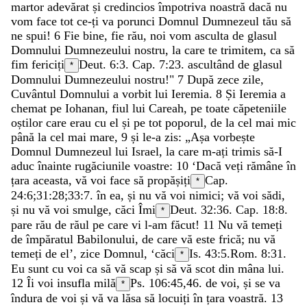
martor
adevărat
și
credincios
împotriva
noastră
dacă
nu
vom
face
tot
ce-ți
va
porunci
Domnul
Dumnezeul
tău
să
ne
spui
!
6
Fie
bine
,
fie
rău
,
noi
vom
asculta
de
glasul
Domnului
Dumnezeului
nostru
,
la
care
te
trimitem
,
ca
să
fim
fericiți
Deut. 6:3
. Cap. 7:23.
ascultând
de
glasul
*
Domnului
Dumnezeului
nostru
!
"
7
După
zece
zile
,
Cuvântul
Domnului
a
vorbit
lui
Ieremia
.
8
Și
Ieremia
a
chemat
pe
Iohanan
,
fiul
lui
Careah
,
pe
toate
căpeteniile
oștilor
care
erau
cu
el
și
pe
tot
poporul
,
de
la
cel
mai
mic
până
la
cel
mai
mare
,
9
și
le-a
zis
:
„
Așa
vorbește
Domnul
Dumnezeul
lui
Israel
,
la
care
m-ați
trimis
să-I
aduc
înainte
rugăciunile
voastre
:
10
‘
Dacă
veți
rămâne
în
țara
aceasta
,
vă
voi
face
să
propășiți
Cap.
*
24:6;
31:28
;
33:7
.
în
ea
,
și
nu
vă
voi
nimici
;
vă
voi
sădi
,
și
nu
vă
voi
smulge
,
căci
Îmi
Deut. 32:36
. Cap. 18:8.
*
pare
rău
de
răul
pe
care
vi
l-am
făcut
!
11
Nu
vă
temeți
de
împăratul
Babilonului
,
de
care
vă
este
frică
;
nu
vă
temeți
de
el
’
,
zice
Domnul
,
‘
căci
Is. 43:5
.
Rom. 8:31
.
*
Eu
sunt
cu
voi
ca
să
vă
scap
și
să
vă
scot
din
mâna
lui
.
12
Îi
voi
insufla
milă
Ps. 106:45
,
46
.
de
voi
,
și
se
va
*
îndura
de
voi
și
vă
va
lăsa
să
locuiți
în
țara
voastră
.
13