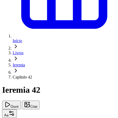
Início
Livros
Ieremia
Capítulo 42
Ieremia 42
Ouvir
Criar
Aa