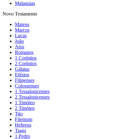
Malaquias
Novo Testamento
Mateus
Marcos
Lucas
João
Atos
Romanos
1 Coríntios
2 Coríntios
Gálatas
Efésios
Filipenses
Colossenses
1 Tessalonicenses
2 Tessalonicenses
1 Timóteo
2 Timóteo
Tito
Filemom
Hebreus
Tiago
1 Pedro