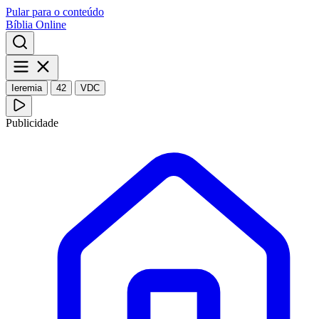
Pular para o conteúdo
Bíblia Online
Ieremia
42
VDC
Publicidade