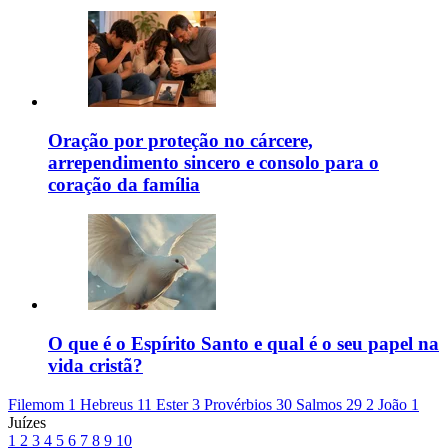
Oração por proteção no cárcere,
arrependimento sincero e consolo para o
coração da família
O que é o Espírito Santo e qual é o seu papel na
vida cristã?
Filemom 1
Hebreus 11
Ester 3
Provérbios 30
Salmos 29
2 João 1
Juízes
1
2
3
4
5
6
7
8
9
10