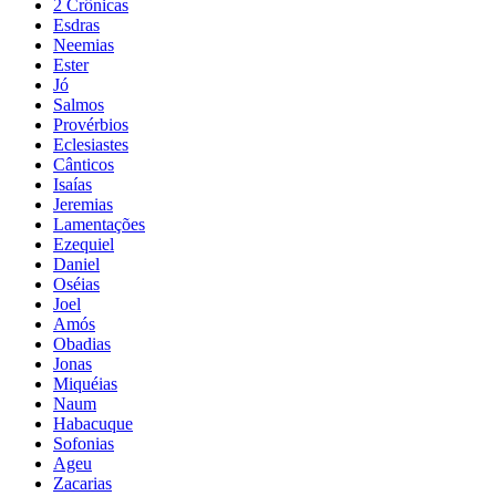
2 Crônicas
Esdras
Neemias
Ester
Jó
Salmos
Provérbios
Eclesiastes
Cânticos
Isaías
Jeremias
Lamentações
Ezequiel
Daniel
Oséias
Joel
Amós
Obadias
Jonas
Miquéias
Naum
Habacuque
Sofonias
Ageu
Zacarias