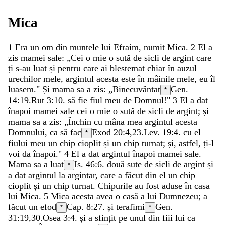
Mica
1
Era
un
om
din
muntele
lui
Efraim
,
numit
Mica
.
2
El
a
zis
mamei
sale
:
„
Cei
o
mie
o
sută
de
sicli
de
argint
care
ți
s-au
luat
și
pentru
care
ai
blestemat
chiar
în
auzul
urechilor
mele
,
argintul
acesta
este
în
mâinile
mele
,
eu
îl
luasem
.
"
Și
mama
sa
a
zis
:
„
Binecuvântat
Gen.
*
14:19
.
Rut 3:10
.
să
fie
fiul
meu
de
Domnul
!
"
3
El
a
dat
înapoi
mamei
sale
cei
o
mie
o
sută
de
sicli
de
argint
;
și
mama
sa
a
zis
:
„
Închin
cu
mâna
mea
argintul
acesta
Domnului
,
ca
să
fac
Exod 20:4
,
23
.
Lev. 19:4
.
cu
el
*
fiului
meu
un
chip
cioplit
și
un
chip
turnat
;
și
,
astfel
,
ți-l
voi
da
înapoi
.
"
4
El
a
dat
argintul
înapoi
mamei
sale
.
Mama
sa
a
luat
Is. 46:6
.
două
sute
de
sicli
de
argint
și
*
a
dat
argintul
la
argintar
,
care
a
făcut
din
el
un
chip
cioplit
și
un
chip
turnat
.
Chipurile
au
fost
aduse
în
casa
lui
Mica
.
5
Mica
acesta
avea
o
casă
a
lui
Dumnezeu
;
a
făcut
un
efod
Cap. 8:27.
și
terafimi
Gen.
*
*
31:19
,
30
.
Osea 3:4
.
și
a
sfințit
pe
unul
din
fiii
lui
ca