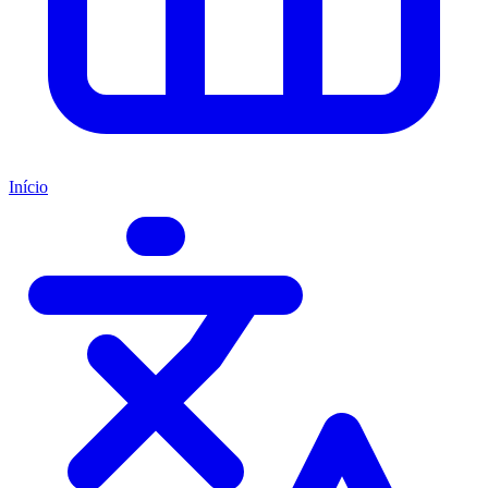
Início