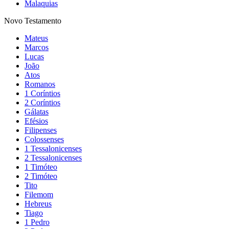
Malaquias
Novo Testamento
Mateus
Marcos
Lucas
João
Atos
Romanos
1 Coríntios
2 Coríntios
Gálatas
Efésios
Filipenses
Colossenses
1 Tessalonicenses
2 Tessalonicenses
1 Timóteo
2 Timóteo
Tito
Filemom
Hebreus
Tiago
1 Pedro