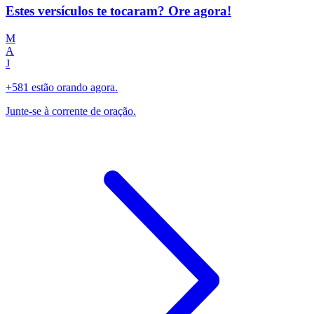
Estes versículos te tocaram? Ore agora!
M
A
J
+581 estão orando agora.
Junte-se à corrente de oração.