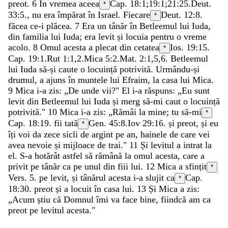
preot
.
6
În
vremea
aceea
Cap. 18:1;
19:1
;
21:25
.
Deut.
*
33:5
.
,
nu
era
împărat
în
Israel
.
Fiecare
Deut. 12:8
.
*
făcea
ce-i
plăcea
.
7
Era
un
tânăr
în
Betleemul
lui
Iuda
,
din
familia
lui
Iuda
;
era
levit
și
locuia
pentru
o
vreme
acolo
.
8
Omul
acesta
a
plecat
din
cetatea
Ios. 19:15
.
*
Cap. 19:1.
Rut 1:1
,
2
.
Mica 5:2
.
Mat. 2:1
,
5
,
6
.
Betleemul
lui
Iuda
să-și
caute
o
locuință
potrivită
.
Urmându-și
drumul
,
a
ajuns
în
muntele
lui
Efraim
,
la
casa
lui
Mica
.
9
Mica
i-a
zis
:
„
De
unde
vii
?
"
El
i-a
răspuns
:
„
Eu
sunt
levit
din
Betleemul
lui
Iuda
și
merg
să-mi
caut
o
locuință
potrivită
.
"
10
Mica
i-a
zis
:
„
Rămâi
la
mine
;
tu
să-mi
*
Cap. 18:19.
fii
tată
Gen. 45:8
.
Iov 29:16
.
și
preot
,
și
eu
*
îți
voi
da
zece
sicli
de
argint
pe
an
,
hainele
de
care
vei
avea
nevoie
și
mijloace
de
trai
.
"
11
Și
levitul
a
intrat
la
el
.
S-a
hotărât
astfel
să
rămână
la
omul
acesta
,
care
a
privit
pe
tânăr
ca
pe
unul
din
fiii
lui
.
12
Mica
a
sfințit
*
Vers. 5.
pe
levit
,
și
tânărul
acesta
i-a
slujit
ca
Cap.
*
18:30.
preot
și
a
locuit
în
casa
lui
.
13
Și
Mica
a
zis
:
„
Acum
știu
că
Domnul
îmi
va
face
bine
,
fiindcă
am
ca
preot
pe
levitul
acesta
.
"