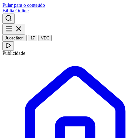
Pular para o conteúdo
Bíblia Online
Judecătorii
17
VDC
Publicidade