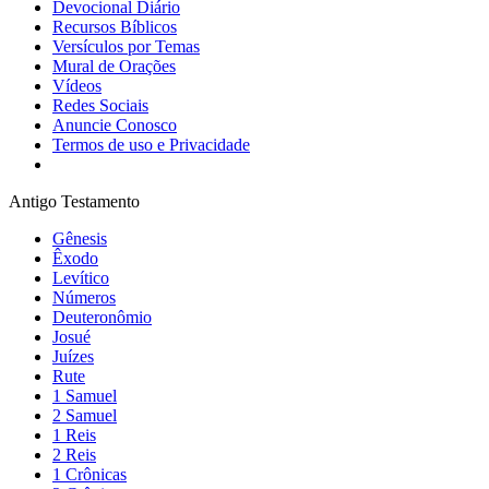
Devocional Diário
Recursos Bíblicos
Versículos por Temas
Mural de Orações
Vídeos
Redes Sociais
Anuncie Conosco
Termos de uso e Privacidade
Antigo Testamento
Gênesis
Êxodo
Levítico
Números
Deuteronômio
Josué
Juízes
Rute
1 Samuel
2 Samuel
1 Reis
2 Reis
1 Crônicas