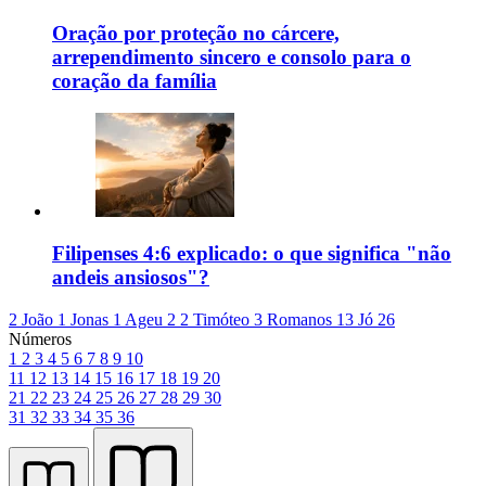
Oração por proteção no cárcere,
arrependimento sincero e consolo para o
coração da família
Filipenses 4:6 explicado: o que significa "não
andeis ansiosos"?
2 João 1
Jonas 1
Ageu 2
2 Timóteo 3
Romanos 13
Jó 26
Números
1
2
3
4
5
6
7
8
9
10
11
12
13
14
15
16
17
18
19
20
21
22
23
24
25
26
27
28
29
30
31
32
33
34
35
36