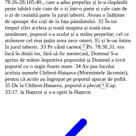
78:26-28
;
105:40
.
,
care
a
adus
prepelițe
și
le-a
răspândit
peste
tabără
cale
cam
de
o
zi
într-o
parte
și
cale
cam
de
o
zi
de
cealaltă
parte
în
jurul
taberei
.
Aveau
o
înălțime
de
aproape
doi
coți
de
la
fața
pământului
.
32
În
tot
timpul
zilei
aceleia
și
toată
noaptea
și
toată
ziua
următoare
,
poporul
s-a
sculat
și
a
strâns
prepelițe
;
cel
ce
strânsese
cel
mai
puțin
avea
zece
omeri
.
Ei
și
le-au
întins
în
jurul
taberei
.
33
Pe
când
carnea
Ps. 78:30
,
31
.
era
*
încă
în
dinții
lor
,
fără
să
fie
mestecată
,
Domnul
S-a
aprins
de
mânie
împotriva
poporului
și
Domnul
a
lovit
poporul
cu
o
urgie
foarte
mare
.
34
Au
pus
locului
aceluia
numele
Chibrot-Hataava
(
Mormintele
lăcomiei
)
,
pentru
că
acolo
au
îngropat
pe
poporul
apucat
de
poftă
.
35
De
la
Chibrot-Hataava
,
poporul
a
plecat
Cap.
*
33:17.
la
Hațerot
și
s-a
oprit
la
Hațerot
.