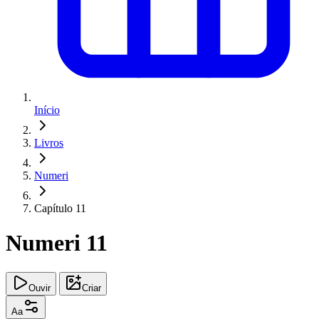
Início
Livros
Numeri
Capítulo 11
Numeri 11
Ouvir
Criar
Aa