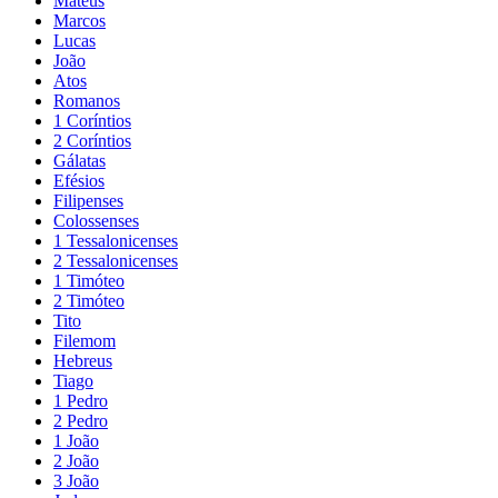
Mateus
Marcos
Lucas
João
Atos
Romanos
1 Coríntios
2 Coríntios
Gálatas
Efésios
Filipenses
Colossenses
1 Tessalonicenses
2 Tessalonicenses
1 Timóteo
2 Timóteo
Tito
Filemom
Hebreus
Tiago
1 Pedro
2 Pedro
1 João
2 João
3 João