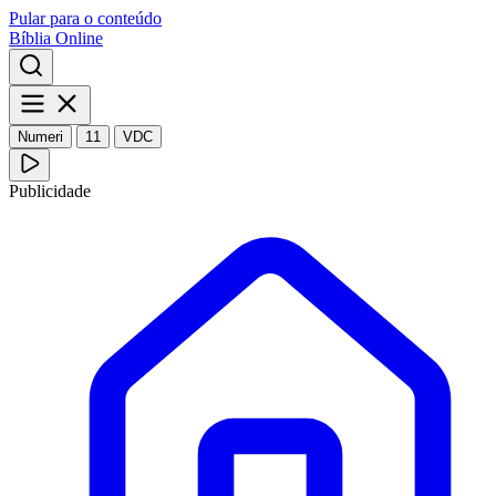
Pular para o conteúdo
Bíblia Online
Numeri
11
VDC
Publicidade