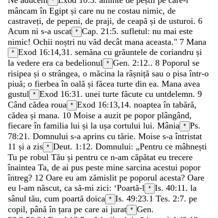
*
mâncam
în
Egipt
și
care
nu
ne
costau
nimic
,
de
castraveți
,
de
pepeni
,
de
praji
,
de
ceapă
și
de
usturoi
.
6
Acum
ni
s-a
uscat
Cap. 21:5.
sufletul
:
nu
mai
este
*
nimic
!
Ochii
noștri
nu
văd
decât
mana
aceasta
.
"
7
Mana
Exod 16:14
,
31
.
semăna
cu
grăuntele
de
coriandru
și
*
la
vedere
era
ca
bedelionul
Gen. 2:12
.
.
8
Poporul
se
*
risipea
și
o
strângea
,
o
măcina
la
râșniță
sau
o
pisa
într-o
piuă
;
o
fierbea
în
oală
și
făcea
turte
din
ea
.
Mana
avea
gustul
Exod 16:31
.
unei
turte
făcute
cu
untdelemn
.
9
*
Când
cădea
roua
Exod 16:13
,
14
.
noaptea
în
tabără
,
*
cădea
și
mana
.
10
Moise
a
auzit
pe
popor
plângând
,
fiecare
în
familia
lui
și
la
ușa
cortului
lui
.
Mânia
Ps.
*
78:21
.
Domnului
s-a
aprins
cu
tărie
.
Moise
s-a
întristat
11
și
a
zis
Deut. 1:12
.
Domnului
:
„
Pentru
ce
mâhnești
*
Tu
pe
robul
Tău
și
pentru
ce
n-am
căpătat
eu
trecere
înaintea
Ta
,
de
ai
pus
peste
mine
sarcina
acestui
popor
întreg
?
12
Oare
eu
am
zămislit
pe
poporul
acesta
?
Oare
eu
l-am
născut
,
ca
să-mi
zici
:
‘
Poartă-l
Is. 40:11
.
la
*
sânul
tău
,
cum
poartă
doica
Is. 49:23
.
1 Tes. 2:7
.
pe
*
copil
,
până
în
țara
pe
care
ai
jurat
Gen.
*