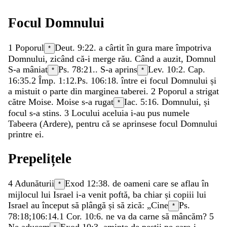
Focul
Domnului
1
Poporul
Deut. 9:22
.
a
cârtit
în
gura
mare
împotriva
*
Domnului
,
zicând
că-i
merge
rău
.
Când
a
auzit
,
Domnul
S-a
mâniat
Ps. 78:21
.
.
S-a
aprins
Lev. 10:2
. Cap.
*
*
16:35.
2 Împ. 1:12
.
Ps. 106:18
.
între
ei
focul
Domnului
și
a
mistuit
o
parte
din
marginea
taberei
.
2
Poporul
a
strigat
către
Moise
.
Moise
s-a
rugat
Iac. 5:16
.
Domnului
,
și
*
focul
s-a
stins
.
3
Locului
aceluia
i-au
pus
numele
Tabeera
(
Ardere
)
,
pentru
că
se
aprinsese
focul
Domnului
printre
ei
.
Prepelițele
4
Adunăturii
Exod 12:38
.
de
oameni
care
se
aflau
în
*
mijlocul
lui
Israel
i-a
venit
poftă
,
ba
chiar
și
copiii
lui
Israel
au
început
să
plângă
și
să
zică
:
„
Cine
Ps.
*
78:18
;
106:14
.
1 Cor. 10:6
.
ne
va
da
carne
să
mâncăm
?
5
Ne
aducem
Exod 10:3
.
aminte
de
peștii
pe
care-i