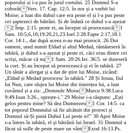
poporului
și
i-a
pus
în
jurul
cortului
.
25
Domnul
S-a
coborât
Vers. 17. Cap. 12:5.
în
nor
și
a
vorbit
lui
*
Moise
;
a
luat
din
duhul
care
era
peste
el
și
l-a
pus
peste
cei
șaptezeci
de
bătrâni
.
Și
de
îndată
ce
duhul
s-a
așezat
2 Împ. 2:15
.
peste
ei
,
au
început
să
prorocească
1
*
*
Sam. 10:5
,
6
,
10
;
19:20
,
21
,
23
.
Ioel 2:28
.
Fapte 2:17
,
18
.
1
Cor. 14:1
.
,
dar
după
aceea
n-au
mai
prorocit
.
26
Doi
oameni
,
unul
numit
Eldad
și
altul
Medad
,
rămăseseră
în
tabără
,
și
duhul
s-a
așezat
și
peste
ei
,
căci
erau
dintre
cei
scriși
,
măcar
că
nu
1 Sam. 20:26
.
Ier. 36:5
.
se
duseseră
*
la
cort
.
Și
au
început
să
prorocească
și
ei
în
tabără
.
27
Un
tânăr
a
alergat
și
a
dat
de
știre
lui
Moise
,
zicând
:
„
Eldad
și
Medad
prorocesc
în
tabără
.
"
28
Și
Iosua
,
fiul
lui
Nun
,
care
slujea
lui
Moise
din
tinerețea
lui
,
a
luat
cuvântul
și
a
zis
:
„
Domnule
Moise
Marcu 9:38
.
Luca
*
9:49
.
Ioan 3:26
.
,
oprește-i
.
"
29
Moise
i-a
răspuns
:
„
Ești
gelos
pentru
mine
?
Să
dea
Dumnezeu
1 Cor. 14:5
.
ca
*
tot
poporul
Domnului
să
fie
alcătuit
din
proroci
și
Domnul
să-Și
pună
Duhul
Lui
peste
ei
!
"
30
Apoi
Moise
s-a
întors
în
tabără
,
el
și
bătrânii
lui
Israel
.
31
Domnul
a
făcut
să
sufle
de
peste
mare
un
vânt
Exod 16:13
.
Ps.
*