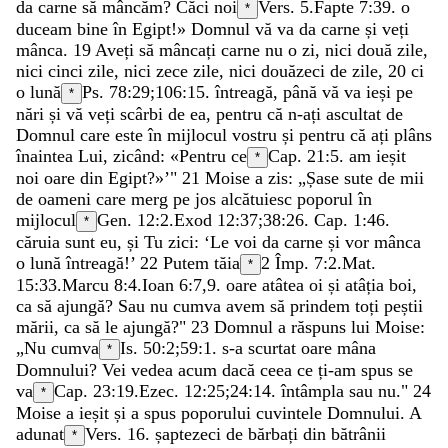
da
carne
să
mâncăm
?
Căci
noi
Vers. 5.
Fapte 7:39
.
o
*
duceam
bine
în
Egipt
!
»
Domnul
vă
va
da
carne
și
veți
mânca
.
19
Aveți
să
mâncați
carne
nu
o
zi
,
nici
două
zile
,
nici
cinci
zile
,
nici
zece
zile
,
nici
douăzeci
de
zile
,
20
ci
o
lună
Ps. 78:29
;
106:15
.
întreagă
,
până
vă
va
ieși
pe
*
nări
și
vă
veți
scârbi
de
ea
,
pentru
că
n-ați
ascultat
de
Domnul
care
este
în
mijlocul
vostru
și
pentru
că
ați
plâns
înaintea
Lui
,
zicând
:
«
Pentru
ce
Cap. 21:5.
am
ieșit
*
noi
oare
din
Egipt
?
»
’
"
21
Moise
a
zis
:
„
Șase
sute
de
mii
de
oameni
care
merg
pe
jos
alcătuiesc
poporul
în
mijlocul
Gen. 12:2
.
Exod 12:37
;
38:26
. Cap. 1:46.
*
căruia
sunt
eu
,
și
Tu
zici
:
‘
Le
voi
da
carne
și
vor
mânca
o
lună
întreagă
!
’
22
Putem
tăia
2 Împ. 7:2
.
Mat.
*
15:33
.
Marcu 8:4
.
Ioan 6:7
,
9
.
oare
atâtea
oi
și
atâția
boi
,
ca
să
ajungă
?
Sau
nu
cumva
avem
să
prindem
toți
peștii
mării
,
ca
să
le
ajungă
?
"
23
Domnul
a
răspuns
lui
Moise
:
„
Nu
cumva
Is. 50:2
;
59:1
.
s-a
scurtat
oare
mâna
*
Domnului
?
Vei
vedea
acum
dacă
ceea
ce
ți-am
spus
se
va
Cap. 23:19.
Ezec. 12:25
;
24:14
.
întâmpla
sau
nu
.
"
24
*
Moise
a
ieșit
și
a
spus
poporului
cuvintele
Domnului
.
A
adunat
Vers. 16.
șaptezeci
de
bărbați
din
bătrânii
*