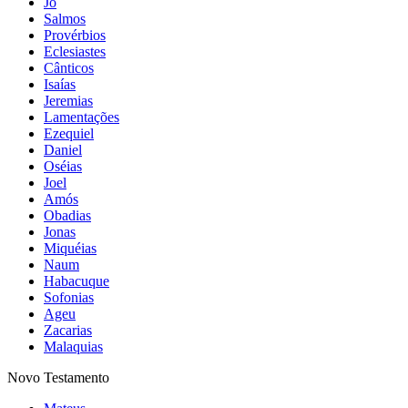
Jó
Salmos
Provérbios
Eclesiastes
Cânticos
Isaías
Jeremias
Lamentações
Ezequiel
Daniel
Oséias
Joel
Amós
Obadias
Jonas
Miquéias
Naum
Habacuque
Sofonias
Ageu
Zacarias
Malaquias
Novo Testamento