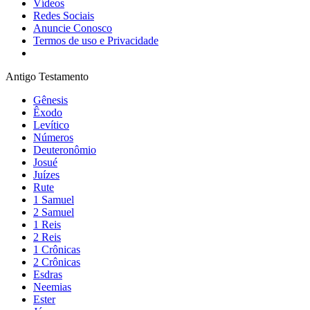
Vídeos
Redes Sociais
Anuncie Conosco
Termos de uso e Privacidade
Antigo Testamento
Gênesis
Êxodo
Levítico
Números
Deuteronômio
Josué
Juízes
Rute
1 Samuel
2 Samuel
1 Reis
2 Reis
1 Crônicas
2 Crônicas
Esdras
Neemias
Ester