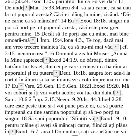
26:3
;
50:24
.
Exod 13:5
.
părinților
lui
că
i-o
vei
da
’
?
13
De
unde
Mat. 15:33
.
Marcu 8:4
.
să
iau
carne
,
ca
să
dau
*
la
tot
poporul
acesta
?
Căci
ei
plâng
la
mine
,
zicând
:
‘
Dă-
ne
carne
ca
să
mâncăm
!
’
14
Eu
Exod 18:18
.
singur
nu
*
pot
să
port
pe
tot
poporul
acesta
,
căci
este
prea
greu
pentru
mine
.
15
Decât
să
Te
porți
așa
cu
mine
,
mai
bine
omoară-mă
1 Împ. 19:4
.
Iona 4:3
.
,
Te
rog
,
dacă
mai
*
am
vreo
trecere
înaintea
Ta
,
ca
să
nu-mi
mai
văd
Ţef.
*
3:15
.
nenorocirea
.
"
16
Domnul
a
zis
lui
Moise
:
„
Adună
la
Mine
șaptezeci
Exod 24:1
,
9
.
de
bărbați
,
dintre
*
bătrânii
lui
Israel
,
din
cei
pe
care-i
cunoști
ca
bătrâni
ai
poporului
și
cu
putere
Deut. 16:18
.
asupra
lor
;
adu-i
la
*
cortul
întâlnirii
și
să
se
înfățișeze
acolo
împreună
cu
tine
.
17
Eu
Vers. 25.
Gen. 11:5
.
Gen. 18:21
.
Exod 19:20
.
Mă
*
voi
coborî
și
îți
voi
vorbi
acolo
;
voi
lua
din
duhul
1
*
Sam. 10:6
.
2 Împ. 2:15
.
Neem. 9:20
.
Is. 44:3
.
Ioel 2:28
.
care
este
peste
tine
și-l
voi
pune
peste
ei
,
ca
să
poarte
împreună
cu
tine
sarcina
poporului
și
să
n-o
porți
tu
singur
.
18
Să
spui
poporului
:
‘
Sfințiți-vă
Exod 19:10
.
*
pentru
mâine
și
aveți
să
mâncați
carne
,
fiindcă
ați
plâns
în
Exod 16:7
.
auzul
Domnului
și
ați
zis
:
«
Cine
ne
va
*