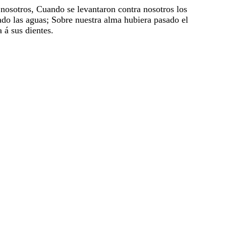
r
nosotros
,
Cuando
se
levantaron
contra
nosotros
los
ado
las
aguas
;
Sobre
nuestra
alma
hubiera
pasado
el
sa
á
sus
dientes
.