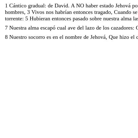
1
Cántico
gradual
:
de
David
.
A
NO
haber
estado
Jehová
p
hombres
,
3
Vivos
nos
habrían
entonces
tragado
,
Cuando
s
torrente
:
5
Hubieran
entonces
pasado
sobre
nuestra
alma
l
7
Nuestra
alma
escapó
cual
ave
del
lazo
de
los
cazadores
:
8
Nuestro
socorro
es
en
el
nombre
de
Jehová
,
Que
hizo
el