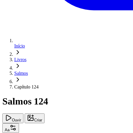
Início
Livros
Salmos
Capítulo 124
Salmos 124
Ouvir
Criar
Aa