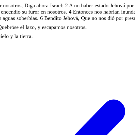
or
nosotros
,
Diga
ahora
Israel
;
2
A
no
haber
estado
Jehová
po
e
encendió
su
furor
en
nosotros
.
4
Entonces
nos
habrían
inund
as
aguas
soberbias
.
6
Bendito
Jehová
,
Que
no
nos
dió
por
pre
Quebróse
el
lazo
,
y
escapamos
nosotros
.
cielo
y
la
tierra
.