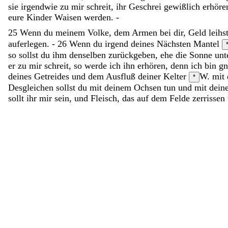
sie
irgendwie
zu
mir
schreit
,
ihr
Geschrei
gewißlich
erhöre
eure
Kinder
Waisen
werden
.
-
25
Wenn
du
meinem
Volke
,
dem
Armen
bei
dir
,
Geld
leihs
auferlegen
.
-
26
Wenn
du
irgend
deines
Nächsten
Mantel
so
sollst
du
ihm
denselben
zurückgeben
,
ehe
die
Sonne
unt
er
zu
mir
schreit
,
so
werde
ich
ihn
erhören
,
denn
ich
bin
gn
deines
Getreides
und
dem
Ausfluß
deiner
Kelter
W. mit 
*
Desgleichen
sollst
du
mit
deinem
Ochsen
tun
und
mit
dei
sollt
ihr
mir
sein
,
und
Fleisch
,
das
auf
dem
Felde
zerrissen