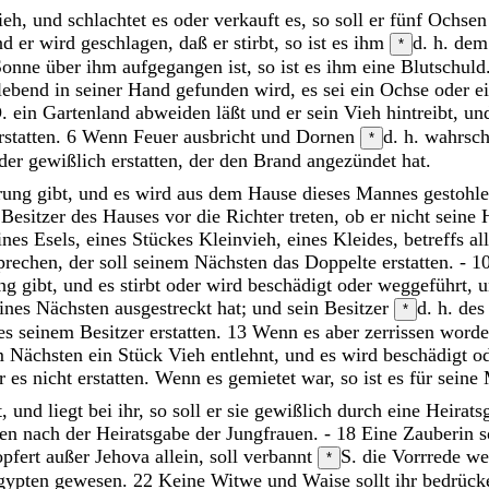
ieh
,
und
schlachtet
es
oder
verkauft
es
,
so
soll
er
fünf
Ochse
nd
er
wird
geschlagen
,
daß
er
stirbt
,
so
ist
es
ihm
d. h. dem
*
Sonne
über
ihm
aufgegangen
ist
,
so
ist
es
ihm
eine
Blutschuld
lebend
in
seiner
Hand
gefunden
wird
,
es
sei
ein
Ochse
oder
e
. ein Gartenland
abweiden
läßt
und
er
sein
Vieh
hintreibt
,
un
rstatten
.
6
Wenn
Feuer
ausbricht
und
Dornen
d. h. wahrsc
*
der
gewißlich
erstatten
,
der
den
Brand
angezündet
hat
.
rung
gibt
,
und
es
wird
aus
dem
Hause
dieses
Mannes
gestohl
r
Besitzer
des
Hauses
vor
die
Richter
treten
,
ob
er
nicht
seine
ines
Esels
,
eines
Stückes
Kleinvieh
,
eines
Kleides
,
betreffs
al
prechen
,
der
soll
seinem
Nächsten
das
Doppelte
erstatten
.
-
1
ung
gibt
,
und
es
stirbt
oder
wird
beschädigt
oder
weggeführt
,
eines
Nächsten
ausgestreckt
hat
;
und
sein
Besitzer
d. h. des
*
es
seinem
Besitzer
erstatten
.
13
Wenn
es
aber
zerrissen
word
m
Nächsten
ein
Stück
Vieh
entlehnt
,
und
es
wird
beschädigt
o
er
es
nicht
erstatten
.
Wenn
es
gemietet
war
,
so
ist
es
für
seine
t
,
und
liegt
bei
ihr
,
so
soll
er
sie
gewißlich
durch
eine
Heirats
gen
nach
der
Heiratsgabe
der
Jungfrauen
.
-
18
Eine
Zauberin
s
opfert
außer
Jehova
allein
,
soll
verbannt
S. die Vorrrede
we
*
gypten
gewesen
.
22
Keine
Witwe
und
Waise
sollt
ihr
bedrück