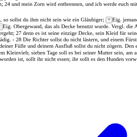
n
;
24
und
mein
Zorn
wird
entbrennen
,
und
ich
werde
euch
mi
t
,
so
sollst
du
ihm
nicht
sein
wie
ein
Gläubiger
;
Eig. jeman
*
Eig. Obergewand, das als Decke benutzt wurde. Vergl. die 
*
ergeht
;
27
denn
es
ist
seine
einzige
Decke
,
sein
Kleid
für
sei
ädig
.
-
28
Die
Richter
sollst
du
nicht
lästern
,
und
einem
Fürs
deiner Fülle und deinem Ausfluß
sollst
du
nicht
zögern
.
Den
nem
Kleinvieh
;
sieben
Tage
soll
es
bei
seiner
Mutter
sein
,
am
a
worden
ist
,
sollt
ihr
nicht
essen
;
ihr
sollt
es
den
Hunden
vorw