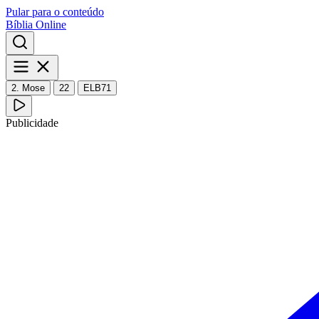
Pular para o conteúdo
Bíblia Online
2. Mose
22
ELB71
Publicidade