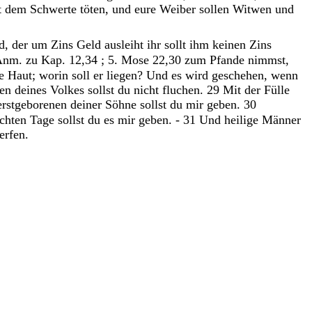
t
dem
Schwerte
töten
,
und
eure
Weiber
sollen
Witwen
und
d, der um Zins Geld ausleiht
ihr
sollt
ihm
keinen
Zins
Anm. zu Kap. 12,34 ; 5. Mose 22,30
zum
Pfande
nimmst
,
ne
Haut
;
worin
soll
er
liegen
?
Und
es
wird
geschehen
,
wenn
ten
deines
Volkes
sollst
du
nicht
fluchen
.
29
Mit
der
Fülle
erstgeborenen
deiner
Söhne
sollst
du
mir
geben
.
30
chten
Tage
sollst
du
es
mir
geben
.
-
31
Und
heilige
Männer
erfen
.