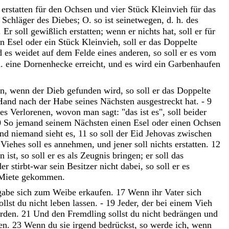
n
erstatten
für
den
Ochsen
und
vier
Stück
Kleinvieh
für
das
 Schläger des Diebes; O. so ist seinetwegen, d. h. des
.
Er
soll
gewißlich
erstatten
;
wenn
er
nichts
hat
,
soll
er
für
in
Esel
oder
ein
Stück
Kleinvieh
,
soll
er
das
Doppelte
d
es
weidet
auf
dem
Felde
eines
anderen
,
so
soll
er
es
vom
h. eine Dornenhecke
erreicht
,
und
es
wird
ein
Garbenhaufen
en
,
wenn
der
Dieb
gefunden
wird
,
so
soll
er
das
Doppelte
Hand
nach
der
Habe
seines
Nächsten
ausgestreckt
hat
.
-
9
les
Verlorenen
,
wovon
man
sagt
:
"
das
ist
es
"
,
soll
beider
0
So
jemand
seinem
Nächsten
einen
Esel
oder
einen
Ochsen
und
niemand
sieht
es
,
11
so
soll
der
Eid
Jehovas
zwischen
 Viehes
soll
es
annehmen
,
und
jener
soll
nichts
erstatten
.
12
en
ist
,
so
soll
er
es
als
Zeugnis
bringen
;
er
soll
das
der
stirbt-war
sein
Besitzer
nicht
dabei
,
so
soll
er
es
Miete
gekommen
.
gabe
sich
zum
Weibe
erkaufen
.
17
Wenn
ihr
Vater
sich
ollst
du
nicht
leben
lassen
.
-
19
Jeder
,
der
bei
einem
Vieh
rden
.
21
Und
den
Fremdling
sollst
du
nicht
bedrängen
und
en
.
23
Wenn
du
sie
irgend
bedrückst
,
so
werde
ich
,
wenn