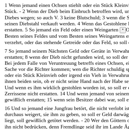
1
Wenn
jemand
einen
Ochsen
stiehlt
oder
ein
Stück
Kleinv
Stück
.
-
2
Wenn
der
Dieb
beim
Einbruch
betroffen
wird
,
u
Diebes wegen; so auch V. 3
keine
Blutschuld
;
3
wenn
die
seinen
Diebstahl
verkauft
werden
.
4
Wenn
das
Gestohlene
erstatten
.
5
So
jemand
ein
Feld
oder
einen
Weingarten
O
*
Besten
seines
Feldes
und
vom
Besten
seines
Weingartens
e
verzehrt
,
oder
das
stehende
Getreide
oder
das
Feld
,
so
soll
7
So
jemand
seinem
Nächsten
Geld
oder
Geräte
in
Verwah
erstatten
;
8
wenn
der
Dieb
nicht
gefunden
wird
,
so
soll
de
Bei
jedem
Falle
von
Veruntreuung
betreffs
eines
Ochsen
,
e
Sache
vor
die
Richter
kommen
;
wen
die
Richter
schuldig
s
oder
ein
Stück
Kleinvieh
oder
irgend
ein
Vieh
in
Verwahr
ihnen
beiden
sein
,
ob
er
nicht
seine
Hand
nach
der
Habe
s
Und
wenn
es
ihm
wirklich
gestohlen
worden
ist
,
so
soll
er
Zerrissene
nicht
erstatten
.
14
Und
wenn
jemand
von
seine
gewißlich
erstatten
;
15
wenn
sein
Besitzer
dabei
war
,
soll
16
Und
so
jemand
eine
Jungfrau
betört
,
die
nicht
verlobt
is
durchaus
weigert
,
sie
ihm
zu
geben
,
so
soll
er
Geld
darwä
liegt
,
soll
gewißlich
getötet
werden
.
-
20
Wer
den
Göttern
ihn
nicht
bedrücken
,
denn
Fremdlinge
seid
ihr
im
Lande
Ä