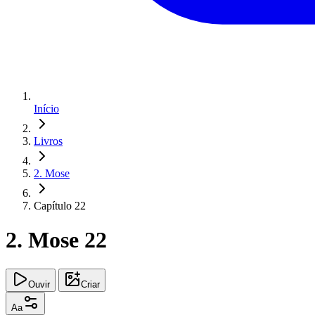
Início
Livros
2. Mose
Capítulo 22
2. Mose 22
Ouvir
Criar
Aa