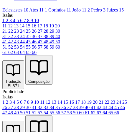
Eclesiastes 10
Atos 11
1 Coríntios 11
João 11
2 Pedro 3
Juízes 15
Isaías
1
2
3
4
5
6
7
8
9
10
11
12
13
14
15
16
17
18
19
20
21
22
23
24
25
26
27
28
29
30
31
32
33
34
35
36
37
38
39
40
41
42
43
44
45
46
47
48
49
50
51
52
53
54
55
56
57
58
59
60
61
62
63
64
65
66
Tradução
Composição
ELB71
Publicidade
Isaías
1
2
3
4
5
6
7
8
9
10
11
12
13
14
15
16
17
18
19
20
21
22
23
24
25
26
27
28
29
30
31
32
33
34
35
36
37
38
39
40
41
42
43
44
45
46
47
48
49
50
51
52
53
54
55
56
57
58
59
60
61
62
63
64
65
66