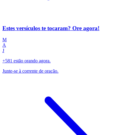
Estes versículos te tocaram? Ore agora!
M
A
J
+581 estão orando agora.
Junte-se à corrente de oração.