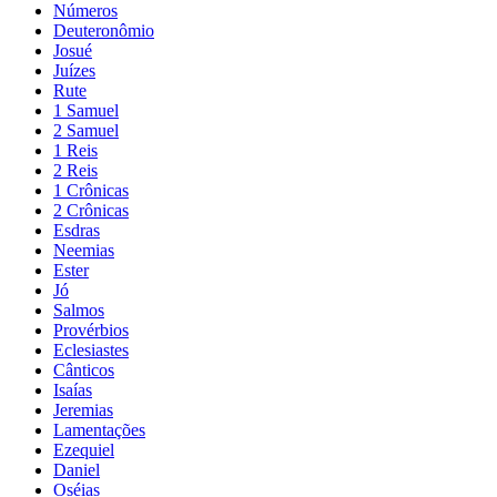
Números
Deuteronômio
Josué
Juízes
Rute
1 Samuel
2 Samuel
1 Reis
2 Reis
1 Crônicas
2 Crônicas
Esdras
Neemias
Ester
Jó
Salmos
Provérbios
Eclesiastes
Cânticos
Isaías
Jeremias
Lamentações
Ezequiel
Daniel
Oséias