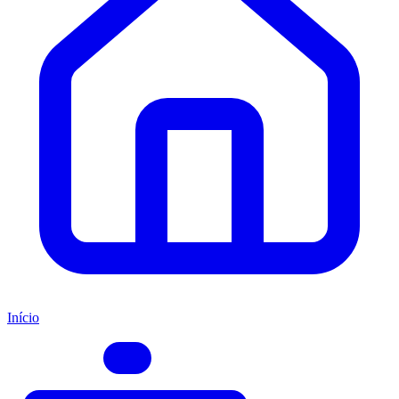
Início