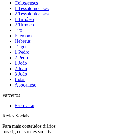
Colossenses
1 Tessalonicenses
2 Tessalonicenses
1 Timóteo
2 Timóteo
Tito
Filemom
Hebreus
Tiago
1 Pedro
2 Pedro
1 João
2 João
3 João
Judas
Apocalipse
Parceiros
Escreva.ai
Redes Sociais
Para mais conteúdos diários,
nos siga nas redes sociais.