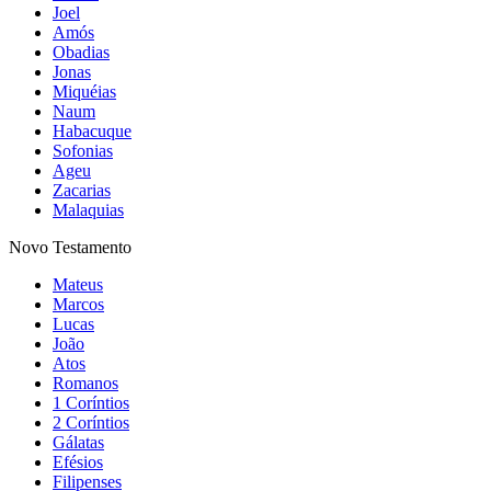
Joel
Amós
Obadias
Jonas
Miquéias
Naum
Habacuque
Sofonias
Ageu
Zacarias
Malaquias
Novo Testamento
Mateus
Marcos
Lucas
João
Atos
Romanos
1 Coríntios
2 Coríntios
Gálatas
Efésios
Filipenses