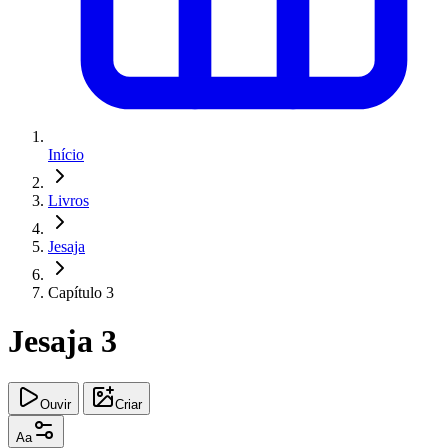
Início
Livros
Jesaja
Capítulo 3
Jesaja 3
Ouvir
Criar
Aa