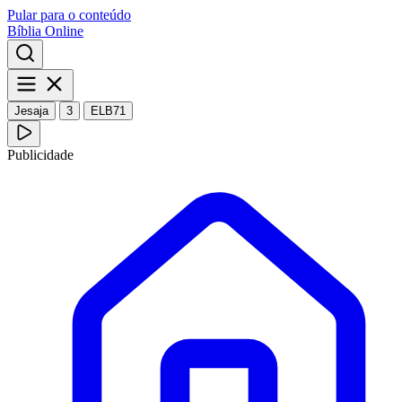
Pular para o conteúdo
Bíblia Online
Jesaja
3
ELB71
Publicidade