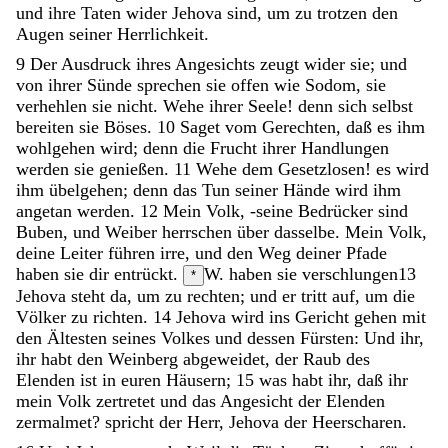
und
ihre
Taten
wider
Jehova
sind
,
um
zu
trotzen
den
Augen
seiner
Herrlichkeit
.
9
Der
Ausdruck
ihres
Angesichts
zeugt
wider
sie
;
und
von
ihrer
Sünde
sprechen
sie
offen
wie
Sodom
,
sie
verhehlen
sie
nicht
.
Wehe
ihrer
Seele
!
denn
sich
selbst
bereiten
sie
Böses
.
10
Saget
vom
Gerechten
,
daß
es
ihm
wohlgehen
wird
;
denn
die
Frucht
ihrer
Handlungen
werden
sie
genießen
.
11
Wehe
dem
Gesetzlosen
!
es
wird
ihm
übelgehen
;
denn
das
Tun
seiner
Hände
wird
ihm
angetan
werden
.
12
Mein
Volk
,
-
seine
Bedrücker
sind
Buben
,
und
Weiber
herrschen
über
dasselbe
.
Mein
Volk
,
deine
Leiter
führen
irre
,
und
den
Weg
deiner
Pfade
haben
sie
dir
entrückt
.
W. haben sie verschlungen
13
*
Jehova
steht
da
,
um
zu
rechten
;
und
er
tritt
auf
,
um
die
Völker
zu
richten
.
14
Jehova
wird
ins
Gericht
gehen
mit
den
Ältesten
seines
Volkes
und
dessen
Fürsten
:
Und
ihr
,
ihr
habt
den
Weinberg
abgeweidet
,
der
Raub
des
Elenden
ist
in
euren
Häusern
;
15
was
habt
ihr
,
daß
ihr
mein
Volk
zertretet
und
das
Angesicht
der
Elenden
zermalmet
?
spricht
der
Herr
,
Jehova
der
Heerscharen
.