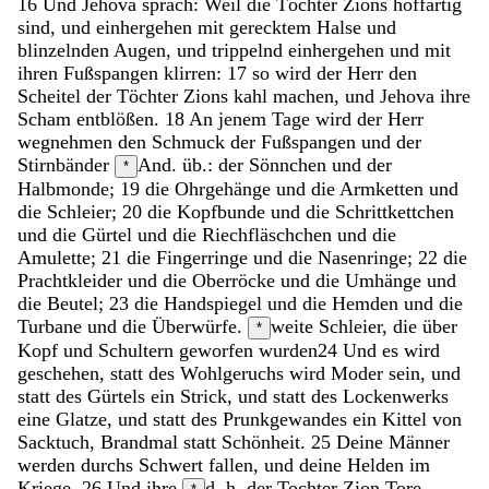
16
Und
Jehova
sprach
:
Weil
die
Töchter
Zions
hoffärtig
sind
,
und
einhergehen
mit
gerecktem
Halse
und
blinzelnden
Augen
,
und
trippelnd
einhergehen
und
mit
ihren
Fußspangen
klirren
:
17
so
wird
der
Herr
den
Scheitel
der
Töchter
Zions
kahl
machen
,
und
Jehova
ihre
Scham
entblößen
.
18
An
jenem
Tage
wird
der
Herr
wegnehmen
den
Schmuck
der
Fußspangen
und
der
Stirnbänder
And. üb.: der Sönnchen
und
der
*
Halbmonde
;
19
die
Ohrgehänge
und
die
Armketten
und
die
Schleier
;
20
die
Kopfbunde
und
die
Schrittkettchen
und
die
Gürtel
und
die
Riechfläschchen
und
die
Amulette
;
21
die
Fingerringe
und
die
Nasenringe
;
22
die
Prachtkleider
und
die
Oberröcke
und
die
Umhänge
und
die
Beutel
;
23
die
Handspiegel
und
die
Hemden
und
die
Turbane
und
die
Überwürfe
.
weite Schleier, die über
*
Kopf und Schultern geworfen wurden
24
Und
es
wird
geschehen
,
statt
des
Wohlgeruchs
wird
Moder
sein
,
und
statt
des
Gürtels
ein
Strick
,
und
statt
des
Lockenwerks
eine
Glatze
,
und
statt
des
Prunkgewandes
ein
Kittel
von
Sacktuch
,
Brandmal
statt
Schönheit
.
25
Deine
Männer
werden
durchs
Schwert
fallen
,
und
deine
Helden
im
Kriege
.
26
Und
ihre
d. h. der Tochter Zion
Tore