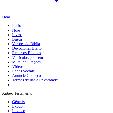
Doar
Início
Hoje
Livros
Busca
Versões da Bíblia
Devocional Diário
Recursos Bíblicos
Versículos por Temas
Mural de Orações
Vídeos
Redes Sociais
Anuncie Conosco
Termos de uso e Privacidade
Antigo Testamento
Gênesis
Êxodo
Levítico