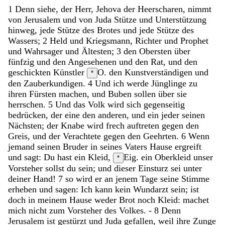
1
Denn
siehe
,
der
Herr
,
Jehova
der
Heerscharen
,
nimmt
von
Jerusalem
und
von
Juda
Stütze
und
Unterstützung
hinweg
,
jede
Stütze
des
Brotes
und
jede
Stütze
des
Wassers
;
2
Held
und
Kriegsmann
,
Richter
und
Prophet
und
Wahrsager
und
Ältesten
;
3
den
Obersten
über
fünfzig
und
den
Angesehenen
und
den
Rat
,
und
den
geschickten
Künstler
O. den Kunstverständigen
und
*
den
Zauberkundigen
.
4
Und
ich
werde
Jünglinge
zu
ihren
Fürsten
machen
,
und
Buben
sollen
über
sie
herrschen
.
5
Und
das
Volk
wird
sich
gegenseitig
bedrücken
,
der
eine
den
anderen
,
und
ein
jeder
seinen
Nächsten
;
der
Knabe
wird
frech
auftreten
gegen
den
Greis
,
und
der
Verachtete
gegen
den
Geehrten
.
6
Wenn
jemand
seinen
Bruder
in
seines
Vaters
Hause
ergreift
und
sagt
:
Du
hast
ein
Kleid
,
Eig. ein Oberkleid
unser
*
Vorsteher
sollst
du
sein
;
und
dieser
Einsturz
sei
unter
deiner
Hand
!
7
so
wird
er
an
jenem
Tage
seine
Stimme
erheben
und
sagen
:
Ich
kann
kein
Wundarzt
sein
;
ist
doch
in
meinem
Hause
weder
Brot
noch
Kleid
:
machet
mich
nicht
zum
Vorsteher
des
Volkes
.
-
8
Denn
Jerusalem
ist
gestürzt
und
Juda
gefallen
,
weil
ihre
Zunge