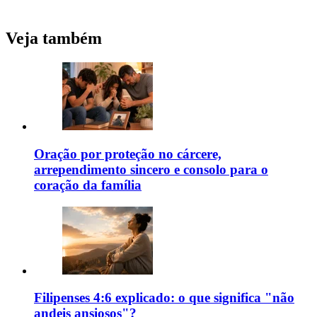
Veja também
Oração por proteção no cárcere,
arrependimento sincero e consolo para o
coração da família
Filipenses 4:6 explicado: o que significa "não
andeis ansiosos"?