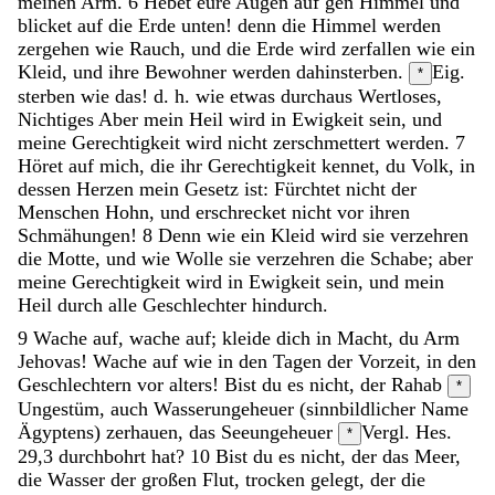
meinen
Arm
.
6
Hebet
eure
Augen
auf
gen
Himmel
und
blicket
auf
die
Erde
unten
!
denn
die
Himmel
werden
zergehen
wie
Rauch
,
und
die
Erde
wird
zerfallen
wie
ein
Kleid
,
und
ihre
Bewohner
werden
dahinsterben
.
Eig.
*
sterben wie das! d. h. wie etwas durchaus Wertloses,
Nichtiges
Aber
mein
Heil
wird
in
Ewigkeit
sein
,
und
meine
Gerechtigkeit
wird
nicht
zerschmettert
werden
.
7
Höret
auf
mich
,
die
ihr
Gerechtigkeit
kennet
,
du
Volk
,
in
dessen
Herzen
mein
Gesetz
ist
:
Fürchtet
nicht
der
Menschen
Hohn
,
und
erschrecket
nicht
vor
ihren
Schmähungen
!
8
Denn
wie
ein
Kleid
wird
sie
verzehren
die
Motte
,
und
wie
Wolle
sie
verzehren
die
Schabe
;
aber
meine
Gerechtigkeit
wird
in
Ewigkeit
sein
,
und
mein
Heil
durch
alle
Geschlechter
hindurch
.
9
Wache
auf
,
wache
auf
;
kleide
dich
in
Macht
,
du
Arm
Jehovas
!
Wache
auf
wie
in
den
Tagen
der
Vorzeit
,
in
den
Geschlechtern
vor
alters
!
Bist
du
es
nicht
,
der
Rahab
*
Ungestüm, auch Wasserungeheuer (sinnbildlicher Name
Ägyptens)
zerhauen
,
das
Seeungeheuer
Vergl. Hes.
*
29,3
durchbohrt
hat
?
10
Bist
du
es
nicht
,
der
das
Meer
,
die
Wasser
der
großen
Flut
,
trocken
gelegt
,
der
die