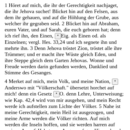
1
Höret
auf
mich
,
die
ihr
der
Gerechtigkeit
nachjaget
,
die
ihr
Jehova
suchet
!
Blicket
hin
auf
den
Felsen
,
aus
dem
ihr
gehauen
,
und
auf
die
Höhlung
der
Grube
,
aus
welcher
ihr
gegraben
seid
.
2
Blicket
hin
auf
Abraham
,
euren
Vater
,
und
auf
Sarah
,
die
euch
geboren
hat
;
denn
ich
rief
ihn
,
den
Einen
,
Eig. als Einen od. als
*
Einzelnen; vergl. Hes. 33,24
und
ich
segnete
ihn
und
mehrte
ihn
.
3
Denn
Jehova
tröstet
Zion
,
tröstet
alle
ihre
Trümmer
;
und
er
macht
ihre
Wüste
gleich
Eden
,
und
ihre
Steppe
gleich
dem
Garten
Jehovas
.
Wonne
und
Freude
werden
darin
gefunden
werden
,
Danklied
und
Stimme
des
Gesanges
.
4
Merket
auf
mich
,
mein
Volk
,
und
meine
Nation
,
*
Anderswo mit "Völkerschaft." übersetzt
horchet
auf
mich
!
denn
ein
Gesetz
O. denn Lehre, Unterweisung;
*
wie Kap. 42,4
wird
von
mir
ausgehen
,
und
mein
Recht
werde
ich
aufstellen
zum
Lichte
der
Völker
.
5
Nahe
ist
meine
Gerechtigkeit
,
mein
Heil
ist
ausgezogen
,
und
meine
Arme
werden
die
Völker
richten
.
Auf
mich
werden
die
Inseln
hoffen
,
und
sie
werden
harren
auf