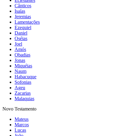
Eclesiastes
Cânticos
Isaías
Jeremias
Lamentações
Ezequiel
Daniel
Oséias
Joel
Amós
Obadias
Jonas
Miquéias
Naum
Habacuque
Sofonias
Ageu
Zacarias
Malaquias
Novo Testamento
Mateus
Marcos
Lucas
João