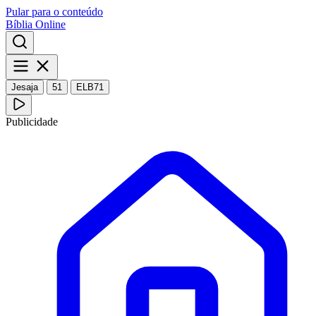
Pular para o conteúdo
Bíblia Online
Jesaja
51
ELB71
Publicidade