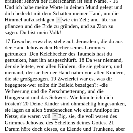
brausen
;
Jehova
der
Heerscharen
ist
sein
Name
.
-
16
Und
ich
habe
meine
Worte
in
deinen
Mund
gelegt
und
dich
bedeckt
mit
dem
Schatten
meiner
Hand
,
um
die
Himmel
aufzuschlagen
wie ein Zelt; and. üb.: zu
*
pflanzen
und
die
Erde
zu
gründen
,
und
zu
Zion
zu
sagen
:
Du
bist
mein
Volk
!
17
Erwache
,
erwache
;
stehe
auf
,
Jerusalem
,
die
du
aus
der
Hand
Jehovas
den
Becher
seines
Grimmes
getrunken
!
Den
Kelchbecher
des
Taumels
hast
du
getrunken
,
hast
ihn
ausgeschlürft
.
18
Da
war
niemand
,
der
sie
leitete
,
von
allen
Kindern
,
die
sie
geboren
;
und
niemand
,
der
sie
bei
der
Hand
nahm
von
allen
Kindern
,
die
sie
großgezogen
.
19
Zweierlei
war
es
,
was
dir
begegnete-wer
sollte
dir
Beileid
bezeigen
?
:
-
die
Verheerung
und
die
Zerschmetterung
,
und
die
Hungersnot
und
das
Schwert
.
Wie
könnte
ich
dich
trösten
?
20
Deine
Kinder
sind
ohnmächtig
hingesunken
,
sie
lagen
an
allen
Straßenecken
wie
eine
Antilope
im
Netze
;
sie
waren
voll
Eig. sie, die voll waren
des
*
Grimmes
Jehovas
,
des
Scheltens
deines
Gottes
.
21
Darum
höre
doch
dieses
,
du
Elende
und
Trunkene
,
aber