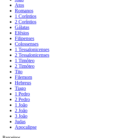
Atos
Romanos
1 Coríntios
2 Coríntios
Gálatas
Efésios
Filipenses
Colossenses
1 Tessalonicenses
2 Tessalonicenses
1 Timóteo
2 Timóteo
Tito
Filemom
Hebreus
Tiago
1 Pedro
2 Pedro
1 João
2 João
3 João
Judas
Apocalipse
Parceiros