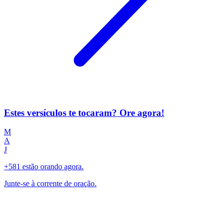
Estes versículos te tocaram? Ore agora!
M
A
J
+581 estão orando agora.
Junte-se à corrente de oração.