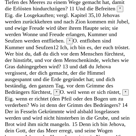
Tiefen
des
Meeres
zu
einem
Wege
gemacht
hat
,
damit
die
Erlösten
hindurchzögen
?
11
Und
die
Befreiten
*
Eig. die Losgekauften; vergl. Kapitel 35,10
Jehovas
werden
zurückkehren
und
nach
Zion
kommen
mit
Jubel
,
und
ewige
Freude
wird
über
ihrem
Haupte
sein
;
sie
werden
Wonne
und
Freude
erlangen
,
Kummer
und
Seufzen
werden
entfliehen
.
O. entflohen sind
*
Kummer und Seufzen
12
Ich
,
ich
bin
es
,
der
euch
tröstet
.
Wer
bist
du
,
daß
du
dich
vor
dem
Menschen
fürchtest
,
der
hinstirbt
,
und
vor
dem
Menschenkinde
,
welches
wie
Gras
dahingegeben
wird
?
13
und
daß
du
Jehova
vergissest
,
der
dich
gemacht
,
der
die
Himmel
ausgespannt
und
die
Erde
gegründet
hat
;
und
dich
beständig
,
den
ganzen
Tag
,
vor
dem
Grimme
des
Bedrängers
fürchtest
,
O. weil
wenn
er
sich
rüstet
,
*
*
Eig. wenn er richtet (den Pfeil oder den Bogen
um
zu
verderben
?
Wo
ist
denn
der
Grimm
des
Bedrängers
?
14
Der
in
Fesseln
Gekrümmte
wird
alsbald
losgelassen
werden
und
wird
nicht
hinsterben
in
die
Grube
,
und
sein
Brot
wird
ihm
nicht
mangeln
.
15
Denn
ich
bin
Jehova
,
dein
Gott
,
der
das
Meer
erregt
,
und
seine
Wogen