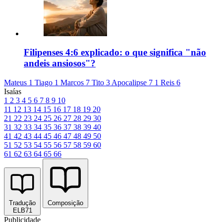
Filipenses 4:6 explicado: o que significa "não
andeis ansiosos"?
Mateus 1
Tiago 1
Marcos 7
Tito 3
Apocalipse 7
1 Reis 6
Isaías
1
2
3
4
5
6
7
8
9
10
11
12
13
14
15
16
17
18
19
20
21
22
23
24
25
26
27
28
29
30
31
32
33
34
35
36
37
38
39
40
41
42
43
44
45
46
47
48
49
50
51
52
53
54
55
56
57
58
59
60
61
62
63
64
65
66
Tradução
Composição
ELB71
Publicidade