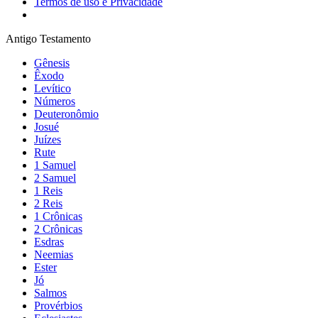
Termos de uso e Privacidade
Antigo Testamento
Gênesis
Êxodo
Levítico
Números
Deuteronômio
Josué
Juízes
Rute
1 Samuel
2 Samuel
1 Reis
2 Reis
1 Crônicas
2 Crônicas
Esdras
Neemias
Ester
Jó
Salmos
Provérbios