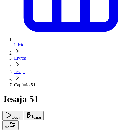
Início
Livros
Jesaja
Capítulo 51
Jesaja 51
Ouvir
Criar
Aa