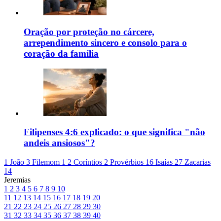
Oração por proteção no cárcere,
arrependimento sincero e consolo para o
coração da família
Filipenses 4:6 explicado: o que significa "não
andeis ansiosos"?
1 João 3
Filemom 1
2 Coríntios 2
Provérbios 16
Isaías 27
Zacarias
14
Jeremias
1
2
3
4
5
6
7
8
9
10
11
12
13
14
15
16
17
18
19
20
21
22
23
24
25
26
27
28
29
30
31
32
33
34
35
36
37
38
39
40