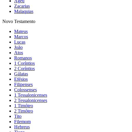
Ageu
Zacarias
Malaquias
Novo Testamento
Mateus
Marcos
Lucas
João
Atos
Romanos
1 Coríntios
2 Coríntios
Gálatas
Efésios
Filipenses
Colossenses
1 Tessalonicenses
2 Tessalonicenses
1 Timóteo
2 Timóteo
Tito
Filemom
Hebreus