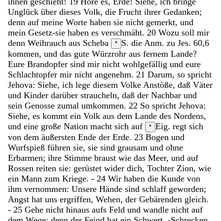
ihnen
geschieht
!
19
Höre
es
,
Erde
!
Siehe
,
ich
bringe
Unglück
über
dieses
Volk
,
die
Frucht
ihrer
Gedanken
;
denn
auf
meine
Worte
haben
sie
nicht
gemerkt
,
und
mein
Gesetz-sie
haben
es
verschmäht
.
20
Wozu
soll
mir
denn
Weihrauch
aus
Scheba
S. die Anm. zu Jes. 60,6
*
kommen
,
und
das
gute
Würzrohr
aus
fernem
Lande
?
Eure
Brandopfer
sind
mir
nicht
wohlgefällig
und
eure
Schlachtopfer
mir
nicht
angenehm
.
21
Darum
,
so
spricht
Jehova
:
Siehe
,
ich
lege
diesem
Volke
Anstöße
,
daß
Väter
und
Kinder
darüber
straucheln
,
daß
der
Nachbar
und
sein
Genosse
zumal
umkommen
.
22
So
spricht
Jehova
:
Siehe
,
es
kommt
ein
Volk
aus
dem
Lande
des
Nordens
,
und
eine
große
Nation
macht
sich
auf
Eig. regt sich
*
von
dem
äußersten
Ende
der
Erde
.
23
Bogen
und
Wurfspieß
führen
sie
,
sie
sind
grausam
und
ohne
Erbarmen
;
ihre
Stimme
braust
wie
das
Meer
,
und
auf
Rossen
reiten
sie
:
gerüstet
wider
dich
,
Tochter
Zion
,
wie
ein
Mann
zum
Kriege
.
-
24
Wir
haben
die
Kunde
von
ihm
vernommen
:
Unsere
Hände
sind
schlaff
geworden
;
Angst
hat
uns
ergriffen
,
Wehen
,
der
Gebärenden
gleich
.
-
25
Gehe
nicht
hinaus
aufs
Feld
und
wandle
nicht
auf
dem
Wege
;
denn
der
Feind
hat
ein
Schwert
,
-
Schrecken