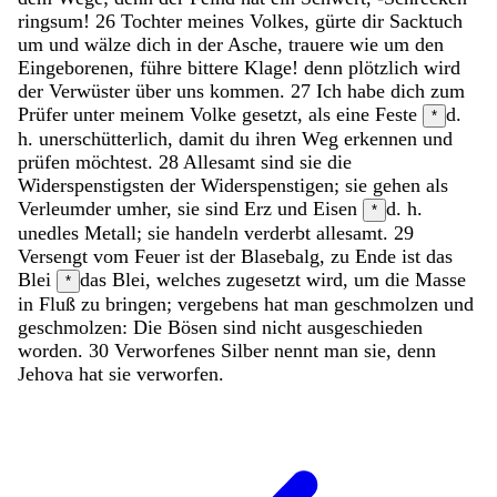
ringsum
!
26
Tochter
meines
Volkes
,
gürte
dir
Sacktuch
um
und
wälze
dich
in
der
Asche
,
trauere
wie
um
den
Eingeborenen
,
führe
bittere
Klage
!
denn
plötzlich
wird
der
Verwüster
über
uns
kommen
.
27
Ich
habe
dich
zum
Prüfer
unter
meinem
Volke
gesetzt
,
als
eine
Feste
d.
*
h. unerschütterlich,
damit
du
ihren
Weg
erkennen
und
prüfen
möchtest
.
28
Allesamt
sind
sie
die
Widerspenstigsten
der
Widerspenstigen
;
sie
gehen
als
Verleumder
umher
,
sie
sind
Erz
und
Eisen
d. h.
*
unedles Metall;
sie
handeln
verderbt
allesamt
.
29
Versengt
vom
Feuer
ist
der
Blasebalg
,
zu
Ende
ist
das
Blei
das Blei, welches zugesetzt wird, um die Masse
*
in Fluß zu bringen;
vergebens
hat
man
geschmolzen
und
geschmolzen
:
Die
Bösen
sind
nicht
ausgeschieden
worden
.
30
Verworfenes
Silber
nennt
man
sie
,
denn
Jehova
hat
sie
verworfen
.