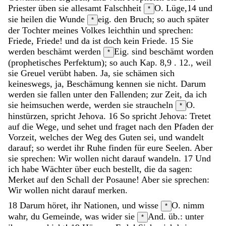
Priester
üben
sie
allesamt
Falschheit
O. Lüge,
14
und
*
sie
heilen
die
Wunde
eig. den Bruch; so auch später
*
der
Tochter
meines
Volkes
leichthin
und
sprechen
:
Friede
,
Friede
!
und
da
ist
doch
kein
Friede
.
15
Sie
werden
beschämt
werden
Eig. sind beschämt worden
*
(prophetisches Perfektum); so auch Kap. 8,9 . 12.,
weil
sie
Greuel
verübt
haben
.
Ja
,
sie
schämen
sich
keineswegs
,
ja
,
Beschämung
kennen
sie
nicht
.
Darum
werden
sie
fallen
unter
den
Fallenden
;
zur
Zeit
,
da
ich
sie
heimsuchen
werde
,
werden
sie
straucheln
O.
*
hinstürzen,
spricht
Jehova
.
16
So
spricht
Jehova
:
Tretet
auf
die
Wege
,
und
sehet
und
fraget
nach
den
Pfaden
der
Vorzeit
,
welches
der
Weg
des
Guten
sei
,
und
wandelt
darauf
;
so
werdet
ihr
Ruhe
finden
für
eure
Seelen
.
Aber
sie
sprechen
:
Wir
wollen
nicht
darauf
wandeln
.
17
Und
ich
habe
Wächter
über
euch
bestellt
,
die
da
sagen
:
Merket
auf
den
Schall
der
Posaune
!
Aber
sie
sprechen
:
Wir
wollen
nicht
darauf
merken
.
18
Darum
höret
,
ihr
Nationen
,
und
wisse
O. nimm
*
wahr,
du
Gemeinde
,
was
wider
sie
And. üb.: unter
*