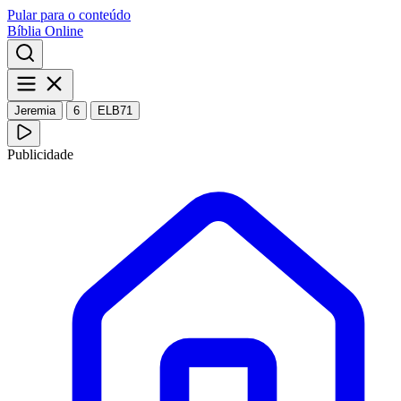
Pular para o conteúdo
Bíblia Online
Jeremia
6
ELB71
Publicidade