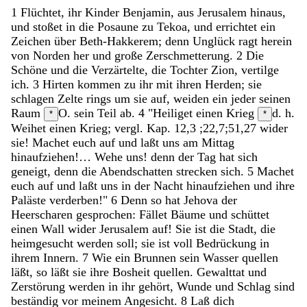
1
Flüchtet
,
ihr
Kinder
Benjamin
,
aus
Jerusalem
hinaus
,
und
stoßet
in
die
Posaune
zu
Tekoa
,
und
errichtet
ein
Zeichen
über
Beth-Hakkerem
;
denn
Unglück
ragt
herein
von
Norden
her
und
große
Zerschmetterung
.
2
Die
Schöne
und
die
Verzärtelte
,
die
Tochter
Zion
,
vertilge
ich
.
3
Hirten
kommen
zu
ihr
mit
ihren
Herden
;
sie
schlagen
Zelte
rings
um
sie
auf
,
weiden
ein
jeder
seinen
Raum
O. sein Teil
ab
.
4
"
Heiliget
einen
Krieg
d. h.
*
*
Weihet einen Krieg; vergl. Kap. 12,3 ;22,7;51,27
wider
sie
!
Machet
euch
auf
und
laßt
uns
am
Mittag
hinaufziehen
!
…
Wehe
uns
!
denn
der
Tag
hat
sich
geneigt
,
denn
die
Abendschatten
strecken
sich
.
5
Machet
euch
auf
und
laßt
uns
in
der
Nacht
hinaufziehen
und
ihre
Paläste
verderben
!
"
6
Denn
so
hat
Jehova
der
Heerscharen
gesprochen
:
Fället
Bäume
und
schüttet
einen
Wall
wider
Jerusalem
auf
!
Sie
ist
die
Stadt
,
die
heimgesucht
werden
soll
;
sie
ist
voll
Bedrückung
in
ihrem
Innern
.
7
Wie
ein
Brunnen
sein
Wasser
quellen
läßt
,
so
läßt
sie
ihre
Bosheit
quellen
.
Gewalttat
und
Zerstörung
werden
in
ihr
gehört
,
Wunde
und
Schlag
sind
beständig
vor
meinem
Angesicht
.
8
Laß
dich