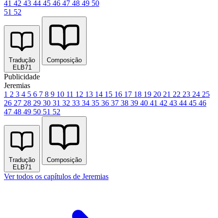
41
42
43
44
45
46
47
48
49
50
51
52
Tradução
Composição
ELB71
Publicidade
Jeremias
1
2
3
4
5
6
7
8
9
10
11
12
13
14
15
16
17
18
19
20
21
22
23
24
25
26
27
28
29
30
31
32
33
34
35
36
37
38
39
40
41
42
43
44
45
46
47
48
49
50
51
52
Tradução
Composição
ELB71
Ver todos os capítulos de Jeremias