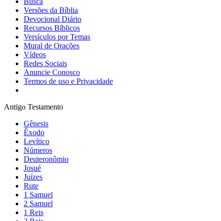
Busca
Versões da Bíblia
Devocional Diário
Recursos Bíblicos
Versículos por Temas
Mural de Orações
Vídeos
Redes Sociais
Anuncie Conosco
Termos de uso e Privacidade
Antigo Testamento
Gênesis
Êxodo
Levítico
Números
Deuteronômio
Josué
Juízes
Rute
1 Samuel
2 Samuel
1 Reis