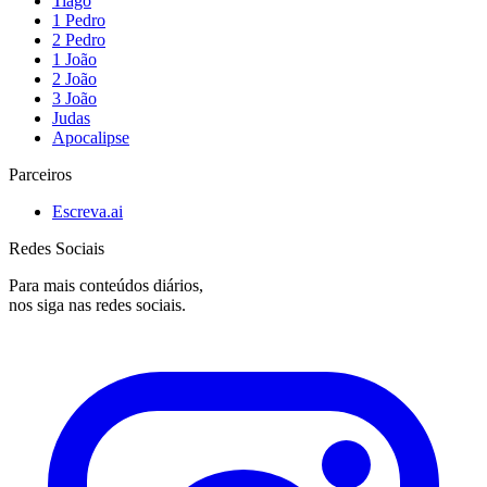
Tiago
1 Pedro
2 Pedro
1 João
2 João
3 João
Judas
Apocalipse
Parceiros
Escreva.ai
Redes Sociais
Para mais conteúdos diários,
nos siga nas redes sociais.