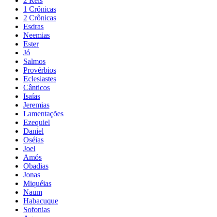
2 Reis
1 Crônicas
2 Crônicas
Esdras
Neemias
Ester
Jó
Salmos
Provérbios
Eclesiastes
Cânticos
Isaías
Jeremias
Lamentações
Ezequiel
Daniel
Oséias
Joel
Amós
Obadias
Jonas
Miquéias
Naum
Habacuque
Sofonias