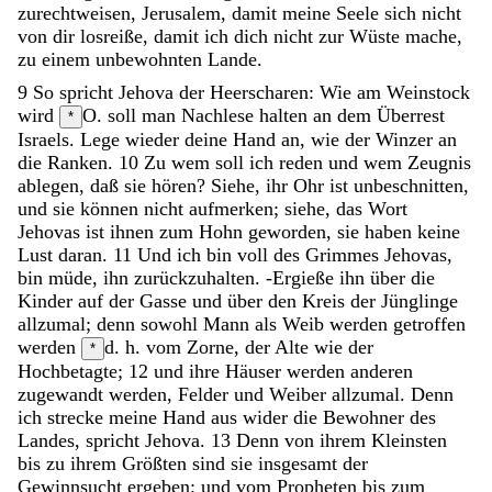
zurechtweisen
,
Jerusalem
,
damit
meine
Seele
sich
nicht
von
dir
losreiße
,
damit
ich
dich
nicht
zur
Wüste
mache
,
zu
einem
unbewohnten
Lande
.
9
So
spricht
Jehova
der
Heerscharen
:
Wie
am
Weinstock
wird
O. soll
man
Nachlese
halten
an
dem
Überrest
*
Israels
.
Lege
wieder
deine
Hand
an
,
wie
der
Winzer
an
die
Ranken
.
10
Zu
wem
soll
ich
reden
und
wem
Zeugnis
ablegen
,
daß
sie
hören
?
Siehe
,
ihr
Ohr
ist
unbeschnitten
,
und
sie
können
nicht
aufmerken
;
siehe
,
das
Wort
Jehovas
ist
ihnen
zum
Hohn
geworden
,
sie
haben
keine
Lust
daran
.
11
Und
ich
bin
voll
des
Grimmes
Jehovas
,
bin
müde
,
ihn
zurückzuhalten
.
-
Ergieße
ihn
über
die
Kinder
auf
der
Gasse
und
über
den
Kreis
der
Jünglinge
allzumal
;
denn
sowohl
Mann
als
Weib
werden
getroffen
werden
d. h. vom Zorne,
der
Alte
wie
der
*
Hochbetagte
;
12
und
ihre
Häuser
werden
anderen
zugewandt
werden
,
Felder
und
Weiber
allzumal
.
Denn
ich
strecke
meine
Hand
aus
wider
die
Bewohner
des
Landes
,
spricht
Jehova
.
13
Denn
von
ihrem
Kleinsten
bis
zu
ihrem
Größten
sind
sie
insgesamt
der
Gewinnsucht
ergeben
;
und
vom
Propheten
bis
zum