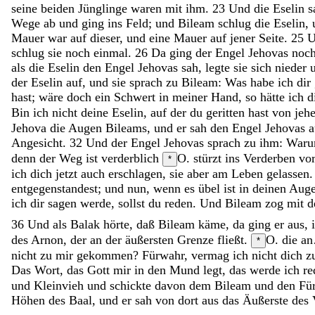
seine
beiden
Jünglinge
waren
mit
ihm
.
23
Und
die
Eselin
s
Wege
ab
und
ging
ins
Feld
;
und
Bileam
schlug
die
Eselin
,
Mauer
war
auf
dieser
,
und
eine
Mauer
auf
jener
Seite
.
25
schlug
sie
noch
einmal
.
26
Da
ging
der
Engel
Jehovas
noc
als
die
Eselin
den
Engel
Jehovas
sah
,
legte
sie
sich
nieder
der
Eselin
auf
,
und
sie
sprach
zu
Bileam
:
Was
habe
ich
dir
hast
;
wäre
doch
ein
Schwert
in
meiner
Hand
,
so
hätte
ich
d
Bin
ich
nicht
deine
Eselin
,
auf
der
du
geritten
hast
von
jeh
Jehova
die
Augen
Bileams
,
und
er
sah
den
Engel
Jehovas
Angesicht
.
32
Und
der
Engel
Jehovas
sprach
zu
ihm
:
War
denn
der
Weg
ist
verderblich
O. stürzt ins Verderben
vo
*
ich
dich
jetzt
auch
erschlagen
,
sie
aber
am
Leben
gelassen
entgegenstandest
;
und
nun
,
wenn
es
übel
ist
in
deinen
Aug
ich
dir
sagen
werde
,
sollst
du
reden
.
Und
Bileam
zog
mit
d
36
Und
als
Balak
hörte
,
daß
Bileam
käme
,
da
ging
er
aus
,
des
Arnon
,
der
an
der
äußersten
Grenze
fließt
.
O. die an
*
nicht
zu
mir
gekommen
?
Fürwahr
,
vermag
ich
nicht
dich
z
Das
Wort
,
das
Gott
mir
in
den
Mund
legt
,
das
werde
ich
re
und
Kleinvieh
und
schickte
davon
dem
Bileam
und
den
Fü
Höhen
des
Baal
,
und
er
sah
von
dort
aus
das
Äußerste
des