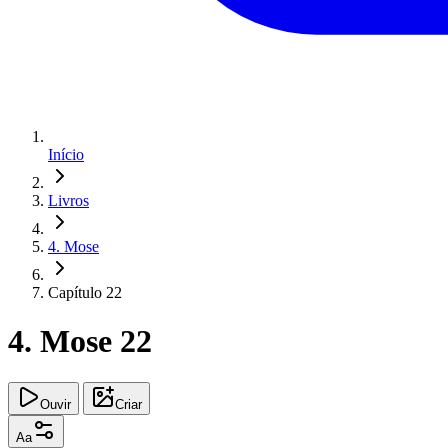
Início
Livros
4. Mose
Capítulo 22
4. Mose 22
Ouvir
Criar
Aa