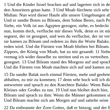
1
Und
die
Kinder
Israel
brachen
auf
und
lagerten
sich
in
d
den
Amoritern
getan
hatte
.
3
Und
Moab
fürchtete
sich
seh
Midian
:
Nun
wird
dieser
Haufe
alle
unsere
Umgebungen
a
Und
er
sandte
Boten
zu
Bileam
,
dem
Sohne
Beors
,
nach
Pe
Siehe
,
ein
Volk
ist
aus
Ägypten
gezogen
;
siehe
,
es
bedeckt
nun
,
komm
doch
,
verfluche
mir
dieses
Volk
,
denn
es
ist
st
segnest
,
der
ist
gesegnet
,
und
wen
du
verfluchst
,
der
ist
ver
sie
kamen
zu
Bileam
und
redeten
zu
ihm
die
Worte
Balaks
reden
wird
.
Und
die
Fürsten
von
Moab
blieben
bei
Bileam
Zippors
,
der
König
von
Moab
,
hat
zu
mir
gesandt
:
11
Sieh
vermag
ich
wider
dasselbe
zu
streiten
und
es
zu
vertreiben
gesegnet
.
13
Und
Bileam
stand
des
Morgens
auf
und
spra
Und
die
Fürsten
von
Moab
machten
sich
auf
und
kamen
z
15
Da
sandte
Balak
noch
einmal
Fürsten
,
mehr
und
geehrt
abhalten
,
zu
mir
zu
kommen
;
17
denn
sehr
hoch
will
ich
d
antwortete
und
sprach
zu
den
Knechten
Balaks
:
Wenn
Bal
Kleines
oder
Großes
zu
tun
.
19
Und
nun
bleibet
doch
hier
,
Bileam
und
sprach
zu
ihm
:
Wenn
die
Männer
gekommen
s
Und
Bileam
machte
sich
am
Morgen
auf
und
sattelte
seine
22
Da
entbrannte
der
Zorn
Gottes
,
daß
er
hinzog
;
und
der