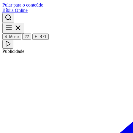
Pular para o conteúdo
Bíblia Online
4. Mose
22
ELB71
Publicidade