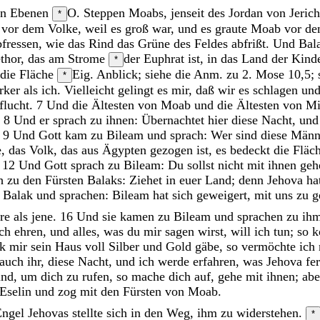
en
Ebenen
O. Steppen
Moabs
,
jenseit
des
Jordan
von
Jeric
*
r
vor
dem
Volke
,
weil
es
groß
war
,
und
es
graute
Moab
vor
de
bfressen
,
wie
das
Rind
das
Grüne
des
Feldes
abfrißt
.
Und
Bal
thor
,
das
am
Strome
der Euphrat
ist
,
in
das
Land
der
Kind
*
die
Fläche
Eig. Anblick; siehe die Anm. zu 2. Mose 10,5; 
*
ärker
als
ich
.
Vielleicht
gelingt
es
mir
,
daß
wir
es
schlagen
un
flucht
.
7
Und
die
Ältesten
von
Moab
und
die
Ältesten
von
Mi
.
8
Und
er
sprach
zu
ihnen
:
Übernachtet
hier
diese
Nacht
,
un
.
9
Und
Gott
kam
zu
Bileam
und
sprach
:
Wer
sind
diese
Männ
e
,
das
Volk
,
das
aus
Ägypten
gezogen
ist
,
es
bedeckt
die
Fläc
.
12
Und
Gott
sprach
zu
Bileam
:
Du
sollst
nicht
mit
ihnen
geh
ch
zu
den
Fürsten
Balaks
:
Ziehet
in
euer
Land
;
denn
Jehova
ha
u
Balak
und
sprachen
:
Bileam
hat
sich
geweigert
,
mit
uns
zu
g
ere
als
jene
.
16
Und
sie
kamen
zu
Bileam
und
sprachen
zu
ih
ich
ehren
,
und
alles
,
was
du
mir
sagen
wirst
,
will
ich
tun
;
so
ak
mir
sein
Haus
voll
Silber
und
Gold
gäbe
,
so
vermöchte
ich
auch
ihr
,
diese
Nacht
,
und
ich
werde
erfahren
,
was
Jehova
fe
ind
,
um
dich
zu
rufen
,
so
mache
dich
auf
,
gehe
mit
ihnen
;
ab
Eselin
und
zog
mit
den
Fürsten
von
Moab
.
Engel
Jehovas
stellte
sich
in
den
Weg
,
ihm
zu
widerstehen
.
*