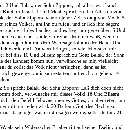
ho
.
2
Und
Balak
,
der
Sohn
Zippors
,
sah
alles
,
was
Israel
n
Kindern
Israel
.
4
Und
Moab
sprach
zu
den
Ältesten
von
ak
,
der
Sohn
Zippors
,
war
zu
jener
Zeit
König
von
Moab
.
5
er
seines
Volkes
,
um
ihn
zu
rufen
,
und
er
ließ
ihm
sagen
:
so auch v 11
des
Landes
,
und
es
liegt
mir
gegenüber
.
6
Und
d
ich
es
aus
dem
Lande
vertreibe
;
denn
ich
weiß
,
wen
du
dian
zogen
hin
mit
dem
Wahrsagerlohn
in
der
Hand
.
Und
d
ich
werde
euch
Antwort
bringen
,
so
wie
Jehova
zu
mir
er
bei
dir
?
10
Und
Bileam
sprach
zu
Gott
:
Balak
,
der
Sohn
he
des
Landes
;
komm
nun
,
verwünsche
es
mir
,
vielleicht
en
;
du
sollst
das
Volk
nicht
verfluchen
,
denn
es
ist
t
sich
geweigert
,
mir
zu
gestatten
,
mit
euch
zu
gehen
.
14
ehen
.
m
:
So
spricht
Balak
,
der
Sohn
Zippors
:
Laß
dich
doch
nicht
komm
doch
,
verwünsche
mir
dieses
Volk
!
18
Und
Bileam
nicht
den
Befehl
Jehovas
,
meines
Gottes
,
zu
übertreten
,
um
rner
mit
mir
reden
wird
.
20
Da
kam
Gott
des
Nachts
zu
er
nur
dasjenige
,
was
ich
dir
sagen
werde
,
sollst
du
tun
.
21
W. als sein Widersacher
Er
aber
ritt
auf
seiner
Eselin
,
und