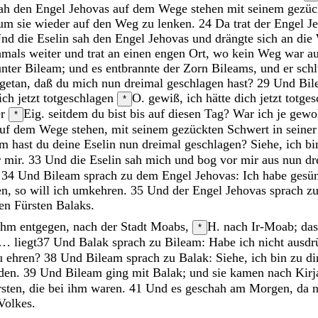
ah
den
Engel
Jehovas
auf
dem
Wege
stehen
mit
seinem
gezü
um
sie
wieder
auf
den
Weg
zu
lenken
.
24
Da
trat
der
Engel
J
Und
die
Eselin
sah
den
Engel
Jehovas
und
drängte
sich
an
die
hmals
weiter
und
trat
an
einen
engen
Ort
,
wo
kein
Weg
war
a
unter
Bileam
;
und
es
entbrannte
der
Zorn
Bileams
,
und
er
sch
getan
,
daß
du
mich
nun
dreimal
geschlagen
hast
?
29
Und
Bi
ich
jetzt
totgeschlagen
O. gewiß, ich hätte dich jetzt totge
*
er
Eig. seitdem du bist
bis
auf
diesen
Tag
?
War
ich
je
gewo
*
auf
dem
Wege
stehen
,
mit
seinem
gezückten
Schwert
in
seine
um
hast
du
deine
Eselin
nun
dreimal
geschlagen
?
Siehe
,
ich
b
r
mir
.
33
Und
die
Eselin
sah
mich
und
bog
vor
mir
aus
nun
dr
.
34
Und
Bileam
sprach
zu
dem
Engel
Jehovas
:
Ich
habe
gesün
en
,
so
will
ich
umkehren
.
35
Und
der
Engel
Jehovas
sprach
z
en
Fürsten
Balaks
.
ihm
entgegen
,
nach
der
Stadt
Moabs
,
H. nach Ir-Moab; das
*
… liegt
37
Und
Balak
sprach
zu
Bileam
:
Habe
ich
nicht
ausdr
u
ehren
?
38
Und
Bileam
sprach
zu
Balak
:
Siehe
,
ich
bin
zu
di
den
.
39
Und
Bileam
ging
mit
Balak
;
und
sie
kamen
nach
Kirj
rsten
,
die
bei
ihm
waren
.
41
Und
es
geschah
am
Morgen
,
da
Volkes
.