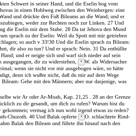
ckten
Schwert
in
seiner
Hand
,
und
die
Eselin
bog
vom
ehovas
in
einen
Hohlweg
zwischen
den
Weinbergen
:
eine
Wand
und
drückte
den
Fuß
Bileams
an
die
Wand
;
und
er
uszubiegen
,
weder
zur
Rechten
noch
zur
Linken
.
27
Und
lug
die
Eselin
mit
dem
Stabe
.
28
Da
tat
Jehova
den
Mund
leam
sprach
zu
der
Eselin
:
Weil
du
Spott
mit
mir
getrieben
schlagen; so auch v 33!
30
Und
die
Eselin
sprach
zu
Bileam
:
hnt
,
dir
also
zu
tun
?
Und
er
sprach
:
Nein
.
31
Da
enthüllte
r
Hand
;
und
er
neigte
sich
und
warf
sich
nieder
auf
sein
in
ausgegangen
,
dir
zu
widerstehen
,
W. als Widersacher
*
eimal
;
wenn
sie
nicht
vor
mir
ausgebogen
wäre
,
so
hätte
digt
,
denn
ich
wußte
nicht
,
daß
du
mir
auf
dem
Wege
u
Bileam
:
Gehe
mit
den
Männern
;
aber
nur
dasjenige
,
was
selbe wie Ar oder Ar-Moab, Kap. 21,25 . 28
an
der
Grenze
ücklich
zu
dir
gesandt
,
um
dich
zu
rufen
?
Warum
bist
du
r
gekommen
;
vermag
ich
nun
wohl
irgend
etwas
zu
reden
?
ath-Chuzoth
.
40
Und
Balak
opferte
O. schlachtete
Rind-
*
nahm
Balak
den
Bileam
und
führte
ihn
hinauf
nach
den