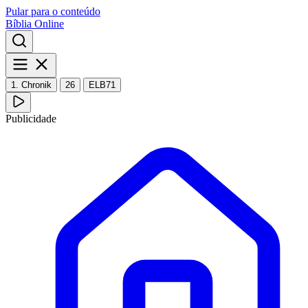
Pular para o conteúdo
Bíblia Online
1. Chronik
26
ELB71
Publicidade