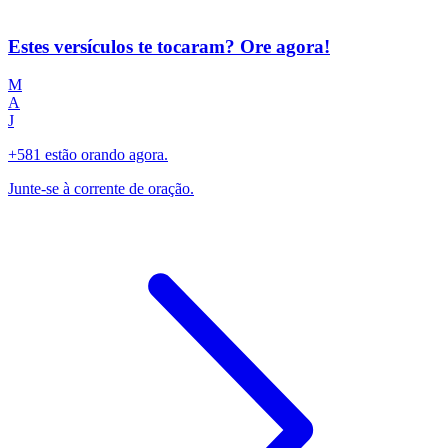
Estes versículos te tocaram? Ore agora!
M
A
J
+581 estão orando agora.
Junte-se à corrente de oração.