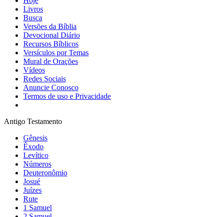
Hoje
Livros
Busca
Versões da Bíblia
Devocional Diário
Recursos Bíblicos
Versículos por Temas
Mural de Orações
Vídeos
Redes Sociais
Anuncie Conosco
Termos de uso e Privacidade
Antigo Testamento
Gênesis
Êxodo
Levítico
Números
Deuteronômio
Josué
Juízes
Rute
1 Samuel
2 Samuel