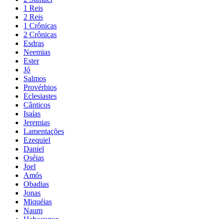
1 Reis
2 Reis
1 Crônicas
2 Crônicas
Esdras
Neemias
Ester
Jó
Salmos
Provérbios
Eclesiastes
Cânticos
Isaías
Jeremias
Lamentações
Ezequiel
Daniel
Oséias
Joel
Amós
Obadias
Jonas
Miquéias
Naum