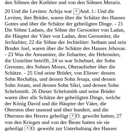
den
Söhnen
der
Korhiter
und
von
den
Söhnen
Meraris
.
20
Und
die
Leviten
:
Achija
war
And. l.: Und die
*
Leviten, ihre Brüder, waren
über
die
Schätze
des
Hauses
Gottes
und
über
die
Schätze
der
geheiligten
Dinge
.
-
21
Die
Söhne
Ladans
,
die
Söhne
der
Gersoniter
von
Ladan
,
die
Häupter
der
Väter
von
Ladan
,
dem
Gersoniter
,
die
Jechieliter
,
22
die
Söhne
der
Jechieliter
:
Setham
und
sein
Bruder
Joel
,
waren
über
die
Schätze
des
Hauses
Jehovas
.
-
23
Was
die
Amramiter
,
die
Jizhariter
,
die
Hebroniter
,
die
Ussieliter
betrifft
,
24
so
war
Schebuel
,
der
Sohn
Gersoms
,
des
Sohnes
Moses
,
Oberaufseher
über
die
Schätze
.
-
25
Und
seine
Brüder
,
von
Elieser
:
dessen
Sohn
Rechabja
,
und
dessen
Sohn
Jesaja
,
und
dessen
Sohn
Joram
,
und
dessen
Sohn
Sikri
,
und
dessen
Sohn
Schelomith
.
26
Dieser
Schelomith
und
seine
Brüder
waren
über
alle
Schätze
der
geheiligten
Dinge
,
welche
der
König
David
und
die
Häupter
der
Väter
,
die
Obersten
über
tausend
und
über
hundert
,
und
die
Obersten
des
Heeres
geheiligt
O. geweiht
hatten
;
27
*
von
den
Kriegen
und
von
der
Beute
hatten
sie
sie
geheiligt
O. geweiht
zur
Unterhaltung
des
Hauses
*