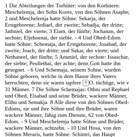
1
Die
Abteilungen
der
Torhüter
:
von
den
Korhitern
:
Meschelemja
,
der
Sohn
Kores
,
von
den
Söhnen
Asaphs
;
2
und
Meschelemja
hatte
Söhne
:
Sekarja
,
der
Erstgeborene
;
Jediael
,
der
zweite
;
Sebadja
,
der
dritte
;
Jathniel
,
der
vierte
;
3
Elam
,
der
fünfte
;
Jochanan
,
der
sechste
;
Eljehoenai
,
der
siebte
.
-
4
Und
Obed-Edom
hatte
Söhne
:
Schemaja
,
der
Erstgeborene
;
Josabad
,
der
zweite
;
Joach
,
der
dritte
;
und
Sakar
,
der
vierte
;
und
Nethaneel
,
der
fünfte
;
5
Ammiel
,
der
sechste
:
Issaschar
,
der
siebte
;
Peullethai
,
der
achte
;
denn
Gott
hatte
ihn
gesegnet
.
-
6
Und
Schemaja
,
seinem
Sohne
,
wurden
Söhne
geboren
,
welche
in
dem
Hause
ihres
Vaters
herrschten
,
denn
sie
waren
tapfere
O. tüchtige, wie v
*
31
Männer
.
7
Die
Söhne
Schemajas
:
Othni
und
Rephael
und
Obed
,
Elsabad
und
seine
Brüder
,
wackere
Männer
,
Elihu
und
Semakja
.
8
Alle
diese
von
den
Söhnen
Obed-
Edoms
,
sie
und
ihre
Söhne
und
ihre
Brüder
,
waren
wackere
Männer
,
fähig
zum
Dienste
,
62
von
Obed-
Edom
.
-
9
Und
Meschelemja
hatte
Söhne
und
Brüder
,
wackere
Männer
,
achtzehn
.
-
10
Und
Hosa
,
von
den
Söhnen
Meraris
,
hatte
Söhne
:
Schimri
,
das
Haupt