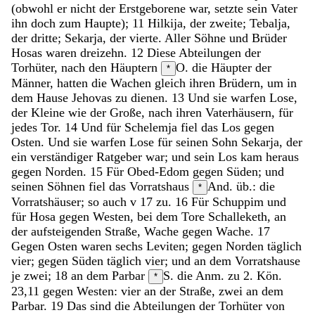
(
obwohl
er
nicht
der
Erstgeborene
war
,
setzte
sein
Vater
ihn
doch
zum
Haupte
)
;
11
Hilkija
,
der
zweite
;
Tebalja
,
der
dritte
;
Sekarja
,
der
vierte
.
Aller
Söhne
und
Brüder
Hosas
waren
dreizehn
.
12
Diese
Abteilungen
der
Torhüter
,
nach
den
Häuptern
O. die Häupter
der
*
Männer
,
hatten
die
Wachen
gleich
ihren
Brüdern
,
um
in
dem
Hause
Jehovas
zu
dienen
.
13
Und
sie
warfen
Lose
,
der
Kleine
wie
der
Große
,
nach
ihren
Vaterhäusern
,
für
jedes
Tor
.
14
Und
für
Schelemja
fiel
das
Los
gegen
Osten
.
Und
sie
warfen
Lose
für
seinen
Sohn
Sekarja
,
der
ein
verständiger
Ratgeber
war
;
und
sein
Los
kam
heraus
gegen
Norden
.
15
Für
Obed-Edom
gegen
Süden
;
und
seinen
Söhnen
fiel
das
Vorratshaus
And. üb.: die
*
Vorratshäuser; so auch v 17
zu
.
16
Für
Schuppim
und
für
Hosa
gegen
Westen
,
bei
dem
Tore
Schalleketh
,
an
der
aufsteigenden
Straße
,
Wache
gegen
Wache
.
17
Gegen
Osten
waren
sechs
Leviten
;
gegen
Norden
täglich
vier
;
gegen
Süden
täglich
vier
;
und
an
dem
Vorratshause
je
zwei
;
18
an
dem
Parbar
S. die Anm. zu 2. Kön.
*
23,11
gegen
Westen
:
vier
an
der
Straße
,
zwei
an
dem
Parbar
.
19
Das
sind
die
Abteilungen
der
Torhüter
von