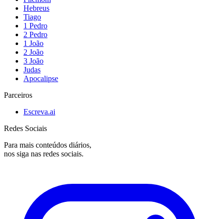
Hebreus
Tiago
1 Pedro
2 Pedro
1 João
2 João
3 João
Judas
Apocalipse
Parceiros
Escreva.ai
Redes Sociais
Para mais conteúdos diários,
nos siga nas redes sociais.