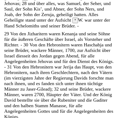
Jehovas
;
28
und
über
alles
,
was
Samuel
,
der
Seher
,
und
Saul
,
der
Sohn
Kis
’
,
und
Abner
,
der
Sohn
Ners
,
und
Joab
,
der
Sohn
der
Zeruja
,
geheiligt
hatten
.
Alles
Geheiligte
stand
unter
der
Aufsicht
W. war unter der
*
Hand
Schelomiths
und
seiner
Brüder
.
-
29
Von
den
Jizharitern
waren
Kenanja
und
seine
Söhne
für
die
äußeren
Geschäfte
über
Israel
,
als
Vorsteher
und
Richter
.
-
30
Von
den
Hebronitern
waren
Haschabja
und
seine
Brüder
,
wackere
Männer
,
1700
,
zur
Aufsicht
über
Israel
diesseit
des
Jordan
gegen
Abend
,
für
alle
Angelegenheiten
Jehovas
und
für
den
Dienst
des
Königs
.
-
31
Von
den
Hebronitern
war
Jerija
das
Haupt
,
von
den
Hebronitern
,
nach
ihren
Geschlechtern
,
nach
den
Vätern
(
im
vierzigsten
Jahre
der
Regierung
Davids
forschte
man
nach
ihnen
,
und
es
fanden
sich
unter
ihnen
tüchtige
Männer
zu
Jaser-Gilead
)
;
32
und
seine
Brüder
,
wackere
Männer
,
waren
2700
,
Häupter
der
Väter
.
Und
der
König
David
bestellte
sie
über
die
Rubeniter
und
die
Gaditer
und
den
halben
Stamm
Manasse
,
für
alle
Angelegenheiten
Gottes
und
für
die
Angelegenheiten
des
Königs
.