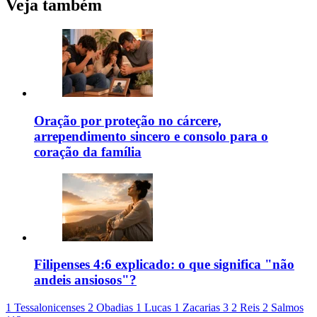
Veja também
Oração por proteção no cárcere,
arrependimento sincero e consolo para o
coração da família
Filipenses 4:6 explicado: o que significa "não
andeis ansiosos"?
1 Tessalonicenses 2
Obadias 1
Lucas 1
Zacarias 3
2 Reis 2
Salmos