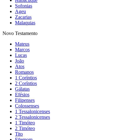
Habacuque
Sofonias
Ageu
Zacarias
Malaquias
Novo Testamento
Mateus
Marcos
Lucas
João
Atos
Romanos
1 Coríntios
2 Coríntios
Gálatas
Efésios
Filipenses
Colossenses
1 Tessalonicenses
2 Tessalonicenses
1 Timóteo
2 Timóteo
Tito
Filemom