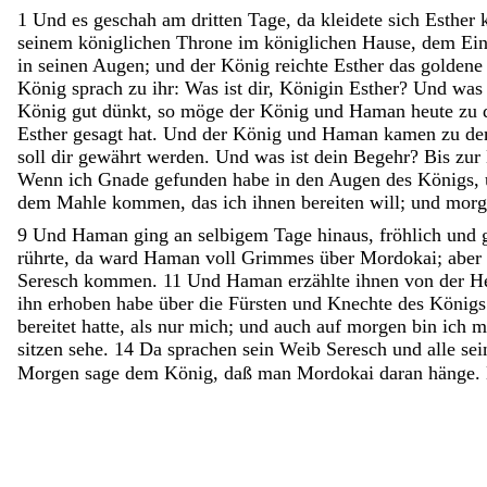
1
Und
es
geschah
am
dritten
Tage
,
da
kleidete
sich
Esther
seinem
königlichen
Throne
im
königlichen
Hause
,
dem
Ei
in
seinen
Augen
;
und
der
König
reichte
Esther
das
golden
König
sprach
zu
ihr
:
Was
ist
dir
,
Königin
Esther
?
Und
wa
König
gut
dünkt
,
so
möge
der
König
und
Haman
heute
zu
Esther
gesagt
hat
.
Und
der
König
und
Haman
kamen
zu
d
soll
dir
gewährt
werden
.
Und
was
ist
dein
Begehr
?
Bis
zur
Wenn
ich
Gnade
gefunden
habe
in
den
Augen
des
Königs
,
dem
Mahle
kommen
,
das
ich
ihnen
bereiten
will
;
und
mor
9
Und
Haman
ging
an
selbigem
Tage
hinaus
,
fröhlich
und
rührte
,
da
ward
Haman
voll
Grimmes
über
Mordokai
;
aber
Seresch
kommen
.
11
Und
Haman
erzählte
ihnen
von
der
He
ihn
erhoben
habe
über
die
Fürsten
und
Knechte
des
Königs
bereitet
hatte
,
als
nur
mich
;
und
auch
auf
morgen
bin
ich
m
sitzen
sehe
.
14
Da
sprachen
sein
Weib
Seresch
und
alle
se
Morgen
sage
dem
König
,
daß
man
Mordokai
daran
hänge
.