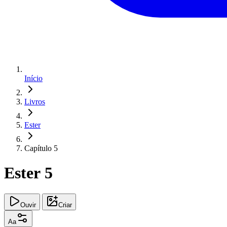
Início
Livros
Ester
Capítulo 5
Ester 5
Ouvir
Criar
Aa