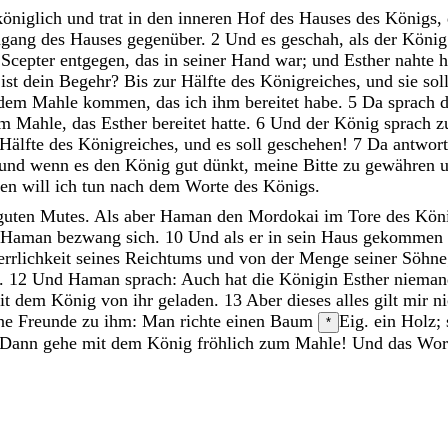
königlich
und
trat
in
den
inneren
Hof
des
Hauses
des
Königs
,
ngang
des
Hauses
gegenüber
.
2
Und
es
geschah
,
als
der
Köni
e
Scepter
entgegen
,
das
in
seiner
Hand
war
;
und
Esther
nahte
h
s
ist
dein
Begehr
?
Bis
zur
Hälfte
des
Königreiches
,
und
sie
sol
dem
Mahle
kommen
,
das
ich
ihm
bereitet
habe
.
5
Da
sprach
em
Mahle
,
das
Esther
bereitet
hatte
.
6
Und
der
König
sprach
z
Hälfte
des
Königreiches
,
und
es
soll
geschehen
!
7
Da
antwor
und
wenn
es
den
König
gut
dünkt
,
meine
Bitte
zu
gewähren
gen
will
ich
tun
nach
dem
Worte
des
Königs
.
guten
Mutes
.
Als
aber
Haman
den
Mordokai
im
Tore
des
Kön
Haman
bezwang
sich
.
10
Und
als
er
in
sein
Haus
gekommen
rrlichkeit
seines
Reichtums
und
von
der
Menge
seiner
Söhne
.
12
Und
Haman
sprach
:
Auch
hat
die
Königin
Esther
niema
it
dem
König
von
ihr
geladen
.
13
Aber
dieses
alles
gilt
mir
ni
ine
Freunde
zu
ihm
:
Man
richte
einen
Baum
Eig. ein Holz;
*
Dann
gehe
mit
dem
König
fröhlich
zum
Mahle
!
Und
das
Wor