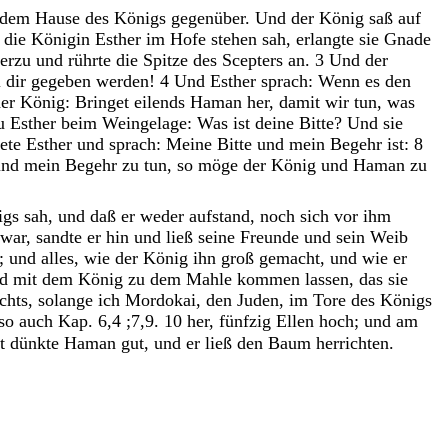
dem
Hause
des
Königs
gegenüber
.
Und
der
König
saß
auf
g
die
Königin
Esther
im
Hofe
stehen
sah
,
erlangte
sie
Gnade
erzu
und
rührte
die
Spitze
des
Scepters
an
.
3
Und
der
l
dir
gegeben
werden
!
4
Und
Esther
sprach
:
Wenn
es
den
der
König
:
Bringet
eilends
Haman
her
,
damit
wir
tun
,
was
u
Esther
beim
Weingelage
:
Was
ist
deine
Bitte
?
Und
sie
tete
Esther
und
sprach
:
Meine
Bitte
und
mein
Begehr
ist
:
8
und
mein
Begehr
zu
tun
,
so
möge
der
König
und
Haman
zu
igs
sah
,
und
daß
er
weder
aufstand
,
noch
sich
vor
ihm
war
,
sandte
er
hin
und
ließ
seine
Freunde
und
sein
Weib
;
und
alles
,
wie
der
König
ihn
groß
gemacht
,
und
wie
er
nd
mit
dem
König
zu
dem
Mahle
kommen
lassen
,
das
sie
chts
,
solange
ich
Mordokai
,
den
Juden
,
im
Tore
des
Königs
 so auch Kap. 6,4 ;7,9. 10
her
,
fünfzig
Ellen
hoch
;
und
am
t
dünkte
Haman
gut
,
und
er
ließ
den
Baum
herrichten
.