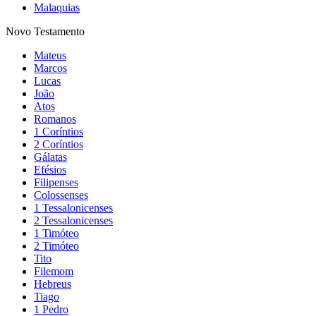
Malaquias
Novo Testamento
Mateus
Marcos
Lucas
João
Atos
Romanos
1 Coríntios
2 Coríntios
Gálatas
Efésios
Filipenses
Colossenses
1 Tessalonicenses
2 Tessalonicenses
1 Timóteo
2 Timóteo
Tito
Filemom
Hebreus
Tiago
1 Pedro