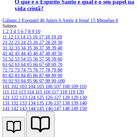
O que é o Espírito Santo e qual é o seu papel na
vida cristã?
Gálatas 2
Ezequiel 46
Juízes 6
Amós 4
Josué 15
Miquéias 6
Salmos
1
2
3
4
5
6
7
8
9
10
11
12
13
14
15
16
17
18
19
20
21
22
23
24
25
26
27
28
29
30
31
32
33
34
35
36
37
38
39
40
41
42
43
44
45
46
47
48
49
50
51
52
53
54
55
56
57
58
59
60
61
62
63
64
65
66
67
68
69
70
71
72
73
74
75
76
77
78
79
80
81
82
83
84
85
86
87
88
89
90
91
92
93
94
95
96
97
98
99
100
101
102
103
104
105
106
107
108
109
110
111
112
113
114
115
116
117
118
119
120
121
122
123
124
125
126
127
128
129
130
131
132
133
134
135
136
137
138
139
140
141
142
143
144
145
146
147
148
149
150