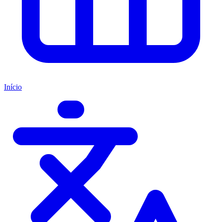
Início