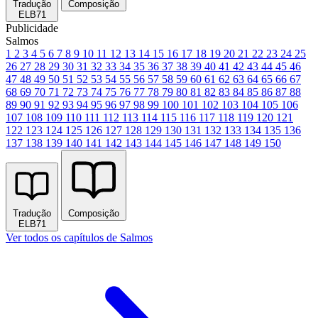
Tradução
Composição
ELB71
Publicidade
Salmos
1
2
3
4
5
6
7
8
9
10
11
12
13
14
15
16
17
18
19
20
21
22
23
24
25
26
27
28
29
30
31
32
33
34
35
36
37
38
39
40
41
42
43
44
45
46
47
48
49
50
51
52
53
54
55
56
57
58
59
60
61
62
63
64
65
66
67
68
69
70
71
72
73
74
75
76
77
78
79
80
81
82
83
84
85
86
87
88
89
90
91
92
93
94
95
96
97
98
99
100
101
102
103
104
105
106
107
108
109
110
111
112
113
114
115
116
117
118
119
120
121
122
123
124
125
126
127
128
129
130
131
132
133
134
135
136
137
138
139
140
141
142
143
144
145
146
147
148
149
150
Tradução
Composição
ELB71
Ver todos os capítulos de Salmos