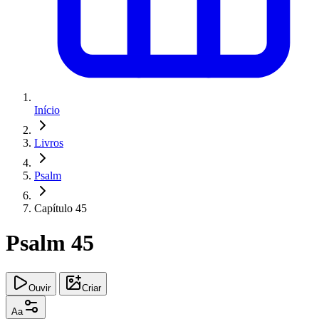
Início
Livros
Psalm
Capítulo 45
Psalm 45
Ouvir
Criar
Aa