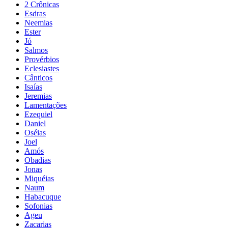
2 Crônicas
Esdras
Neemias
Ester
Jó
Salmos
Provérbios
Eclesiastes
Cânticos
Isaías
Jeremias
Lamentações
Ezequiel
Daniel
Oséias
Joel
Amós
Obadias
Jonas
Miquéias
Naum
Habacuque
Sofonias
Ageu
Zacarias