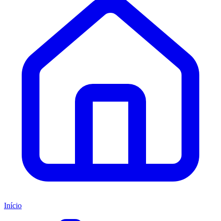
Início