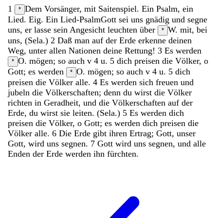
1
Dem Vorsänger, mit Saitenspiel. Ein Psalm, ein
*
Lied. Eig. Ein Lied-Psalm
Gott
sei
uns
gnädig
und
segne
uns
,
er
lasse
sein
Angesicht
leuchten
über
W. mit, bei
*
uns
,
(
Sela
.
)
2
Daß
man
auf
der
Erde
erkenne
deinen
Weg
,
unter
allen
Nationen
deine
Rettung
!
3
Es
werden
O. mögen; so auch v 4 u. 5
dich
preisen
die
Völker
,
o
*
Gott
;
es
werden
O. mögen; so auch v 4 u. 5
dich
*
preisen
die
Völker
alle
.
4
Es
werden
sich
freuen
und
jubeln
die
Völkerschaften
;
denn
du
wirst
die
Völker
richten
in
Geradheit
,
und
die
Völkerschaften
auf
der
Erde
,
du
wirst
sie
leiten
.
(
Sela
.
)
5
Es
werden
dich
preisen
die
Völker
,
o
Gott
;
es
werden
dich
preisen
die
Völker
alle
.
6
Die
Erde
gibt
ihren
Ertrag
;
Gott
,
unser
Gott
,
wird
uns
segnen
.
7
Gott
wird
uns
segnen
,
und
alle
Enden
der
Erde
werden
ihn
fürchten
.