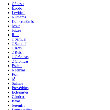
Gênesis
Êxodo
Levítico
Números
Deuteronômio
Josué
Juízes
Rute
1 Samuel
2 Samuel
1 Reis
2 Reis
1 Crônicas
2 Crônicas
Esdras
Neemias
Ester
Jó
Salmos
Provérbios
Eclesiastes
Cânticos
Isaías
Jeremias
Lamentações