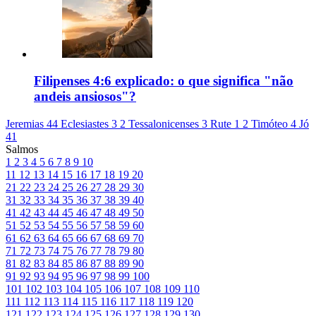
Filipenses 4:6 explicado: o que significa "não
andeis ansiosos"?
Jeremias 44
Eclesiastes 3
2 Tessalonicenses 3
Rute 1
2 Timóteo 4
Jó
41
Salmos
1
2
3
4
5
6
7
8
9
10
11
12
13
14
15
16
17
18
19
20
21
22
23
24
25
26
27
28
29
30
31
32
33
34
35
36
37
38
39
40
41
42
43
44
45
46
47
48
49
50
51
52
53
54
55
56
57
58
59
60
61
62
63
64
65
66
67
68
69
70
71
72
73
74
75
76
77
78
79
80
81
82
83
84
85
86
87
88
89
90
91
92
93
94
95
96
97
98
99
100
101
102
103
104
105
106
107
108
109
110
111
112
113
114
115
116
117
118
119
120
121
122
123
124
125
126
127
128
129
130