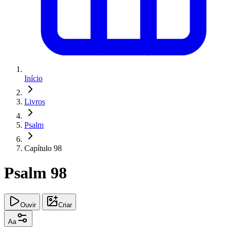
Início
Livros
Psalm
Capítulo 98
Psalm 98
Ouvir
Criar
Aa