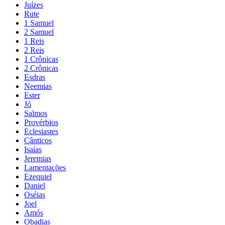
Juízes
Rute
1 Samuel
2 Samuel
1 Reis
2 Reis
1 Crônicas
2 Crônicas
Esdras
Neemias
Ester
Jó
Salmos
Provérbios
Eclesiastes
Cânticos
Isaías
Jeremias
Lamentações
Ezequiel
Daniel
Oséias
Joel
Amós
Obadias