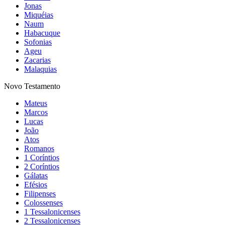
Jonas
Miquéias
Naum
Habacuque
Sofonias
Ageu
Zacarias
Malaquias
Novo Testamento
Mateus
Marcos
Lucas
João
Atos
Romanos
1 Coríntios
2 Coríntios
Gálatas
Efésios
Filipenses
Colossenses
1 Tessalonicenses
2 Tessalonicenses