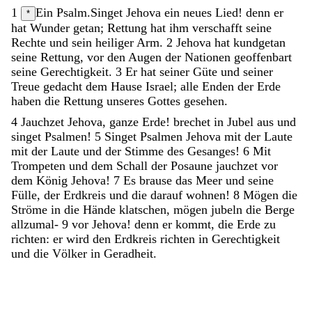
1
Ein Psalm.
Singet
Jehova
ein
neues
Lied
!
denn
er
*
hat
Wunder
getan
;
Rettung
hat
ihm
verschafft
seine
Rechte
und
sein
heiliger
Arm
.
2
Jehova
hat
kundgetan
seine
Rettung
,
vor
den
Augen
der
Nationen
geoffenbart
seine
Gerechtigkeit
.
3
Er
hat
seiner
Güte
und
seiner
Treue
gedacht
dem
Hause
Israel
;
alle
Enden
der
Erde
haben
die
Rettung
unseres
Gottes
gesehen
.
4
Jauchzet
Jehova
,
ganze
Erde
!
brechet
in
Jubel
aus
und
singet
Psalmen
!
5
Singet
Psalmen
Jehova
mit
der
Laute
mit
der
Laute
und
der
Stimme
des
Gesanges
!
6
Mit
Trompeten
und
dem
Schall
der
Posaune
jauchzet
vor
dem
König
Jehova
!
7
Es
brause
das
Meer
und
seine
Fülle
,
der
Erdkreis
und
die
darauf
wohnen
!
8
Mögen
die
Ströme
in
die
Hände
klatschen
,
mögen
jubeln
die
Berge
allzumal-
9
vor
Jehova
!
denn
er
kommt
,
die
Erde
zu
richten
:
er
wird
den
Erdkreis
richten
in
Gerechtigkeit
und
die
Völker
in
Geradheit
.