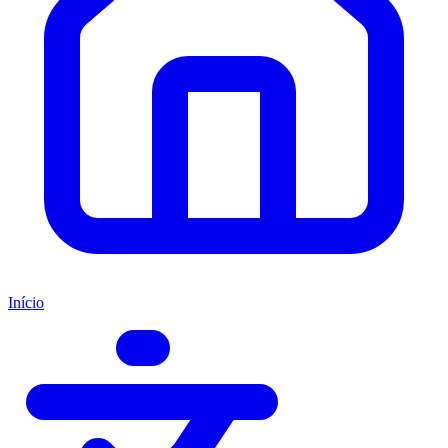
Início