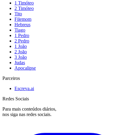
1 Timóteo
2 Timóteo
Tito
Filemom
Hebreus
Tiago
1 Pedro
2 Pedro
1 João
2 João
3 João
Judas
Apocalipse
Parceiros
Escreva.ai
Redes Sociais
Para mais conteúdos diários,
nos siga nas redes sociais.