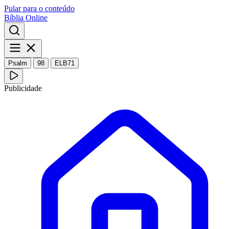
Pular para o conteúdo
Bíblia Online
Psalm
98
ELB71
Publicidade