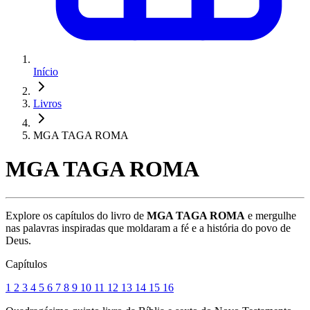
Início
Livros
MGA TAGA ROMA
MGA TAGA ROMA
Explore os capítulos do livro de
MGA TAGA ROMA
e mergulhe
nas palavras inspiradas que moldaram a fé e a história do povo de
Deus.
Capítulos
1
2
3
4
5
6
7
8
9
10
11
12
13
14
15
16