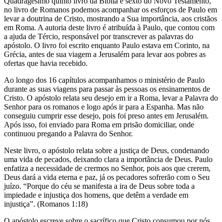
Quadragésimo quinto livro da Bíblia e sexto do Novo Testamento,
no livro de Romanos podemos acompanhar os esforços de Paulo em
levar a doutrina de Cristo, mostrando a Sua importância, aos cristãos
em Roma. A autoria deste livro é atribuída à Paulo, que contou com
a ajuda de Tércio, responsável por transcrever as palavras do
apóstolo. O livro foi escrito enquanto Paulo estava em Corinto, na
Grécia, antes de sua viagem a Jerusalém para levar aos pobres as
ofertas que havia recebido.
Ao longo dos 16 capítulos acompanhamos o ministério de Paulo
durante as suas viagens para passar às pessoas os ensinamentos de
Cristo. O apóstolo relata seu desejo em ir a Roma, levar a Palavra do
Senhor para os romanos e logo após ir para a Espanha. Mas não
conseguiu cumprir esse desejo, pois foi preso antes em Jerusalém.
Após isso, foi enviado para Roma em prisão domiciliar, onde
continuou pregando a Palavra do Senhor.
Neste livro, o apóstolo relata sobre a justiça de Deus, condenando
uma vida de pecados, deixando clara a importância de Deus. Paulo
enfatiza a necessidade de crermos no Senhor, pois aos que crerem,
Deus dará a vida eterna e paz, já os pecadores sofrerão com o Seu
juízo. “Porque do céu se manifesta a ira de Deus sobre toda a
impiedade e injustiça dos homens, que detêm a verdade em
injustiça”. (Romanos 1:18)
O apóstolo escreve sobre o sacrífico que Cristo consumou por nós,