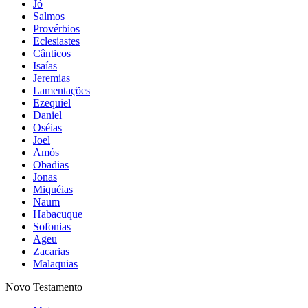
Jó
Salmos
Provérbios
Eclesiastes
Cânticos
Isaías
Jeremias
Lamentações
Ezequiel
Daniel
Oséias
Joel
Amós
Obadias
Jonas
Miquéias
Naum
Habacuque
Sofonias
Ageu
Zacarias
Malaquias
Novo Testamento