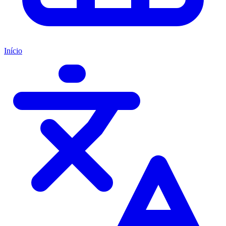
Início