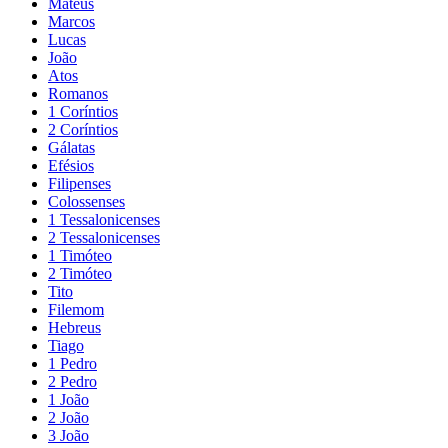
Mateus
Marcos
Lucas
João
Atos
Romanos
1 Coríntios
2 Coríntios
Gálatas
Efésios
Filipenses
Colossenses
1 Tessalonicenses
2 Tessalonicenses
1 Timóteo
2 Timóteo
Tito
Filemom
Hebreus
Tiago
1 Pedro
2 Pedro
1 João
2 João
3 João