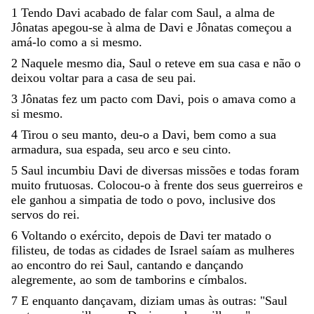
1
Tendo
Davi
acabado
de
falar
com
Saul
,
a
alma
de
Jônatas
apegou-se
à
alma
de
Davi
e
Jônatas
começou
a
amá-lo
como
a
si
mesmo
.
2
Naquele
mesmo
dia
,
Saul
o
reteve
em
sua
casa
e
não
o
deixou
voltar
para
a
casa
de
seu
pai
.
3
Jônatas
fez
um
pacto
com
Davi
,
pois
o
amava
como
a
si
mesmo
.
4
Tirou
o
seu
manto
,
deu-o
a
Davi
,
bem
como
a
sua
armadura
,
sua
espada
,
seu
arco
e
seu
cinto
.
5
Saul
incumbiu
Davi
de
diversas
missões
e
todas
foram
muito
frutuosas
.
Colocou-o
à
frente
dos
seus
guerreiros
e
ele
ganhou
a
simpatia
de
todo
o
povo
,
inclusive
dos
servos
do
rei
.
6
Voltando
o
exército
,
depois
de
Davi
ter
matado
o
filisteu
,
de
todas
as
cidades
de
Israel
saíam
as
mulheres
ao
encontro
do
rei
Saul
,
cantando
e
dançando
alegremente
,
ao
som
de
tamborins
e
címbalos
.
7
E
enquanto
dançavam
,
diziam
umas
às
outras
:
"
Saul