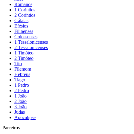
Romanos
1 Coríntios
2 Coríntios
Gálatas
Efésios
Filipenses
Colossenses
1 Tessalonicenses
2 Tessalonicenses
1 Timóteo
2 Timóteo
Tito
Filemom
Hebreus
Tiago
1 Pedro
2 Pedro
1 João
2 João
3 João
Judas
Apocalipse
Parceiros