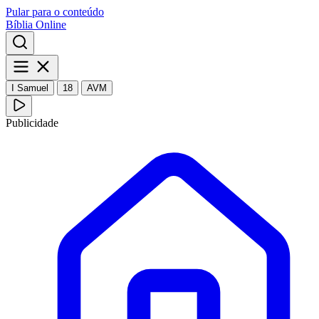
Pular para o conteúdo
Bíblia Online
I Samuel
18
AVM
Publicidade