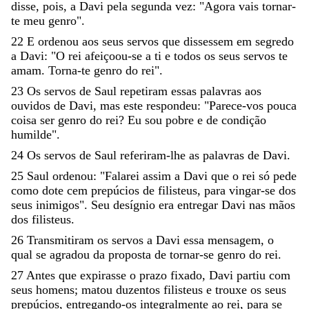
disse
,
pois
,
a
Davi
pela
segunda
vez
:
"
Agora
vais
tornar-
te
meu
genro
"
.
22
E
ordenou
aos
seus
servos
que
dissessem
em
segredo
a
Davi
:
"
O
rei
afeiçoou-se
a
ti
e
todos
os
seus
servos
te
amam
.
Torna-te
genro
do
rei
"
.
23
Os
servos
de
Saul
repetiram
essas
palavras
aos
ouvidos
de
Davi
,
mas
este
respondeu
:
"
Parece-vos
pouca
coisa
ser
genro
do
rei
?
Eu
sou
pobre
e
de
condição
humilde
"
.
24
Os
servos
de
Saul
referiram-lhe
as
palavras
de
Davi
.
25
Saul
ordenou
:
"
Falarei
assim
a
Davi
que
o
rei
só
pede
como
dote
cem
prepúcios
de
filisteus
,
para
vingar-se
dos
seus
inimigos
"
.
Seu
desígnio
era
entregar
Davi
nas
mãos
dos
filisteus
.
26
Transmitiram
os
servos
a
Davi
essa
mensagem
,
o
qual
se
agradou
da
proposta
de
tornar-se
genro
do
rei
.
27
Antes
que
expirasse
o
prazo
fixado
,
Davi
partiu
com
seus
homens
;
matou
duzentos
filisteus
e
trouxe
os
seus
prepúcios
,
entregando-os
integralmente
ao
rei
,
para
se