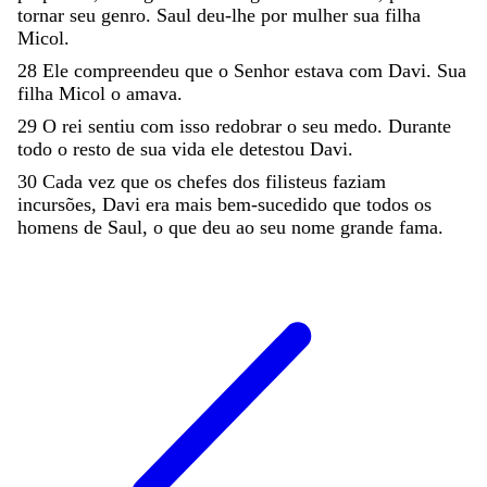
tornar
seu
genro
.
Saul
deu-lhe
por
mulher
sua
filha
Micol
.
28
Ele
compreendeu
que
o
Senhor
estava
com
Davi
.
Sua
filha
Micol
o
amava
.
29
O
rei
sentiu
com
isso
redobrar
o
seu
medo
.
Durante
todo
o
resto
de
sua
vida
ele
detestou
Davi
.
30
Cada
vez
que
os
chefes
dos
filisteus
faziam
incursões
,
Davi
era
mais
bem-sucedido
que
todos
os
homens
de
Saul
,
o
que
deu
ao
seu
nome
grande
fama
.