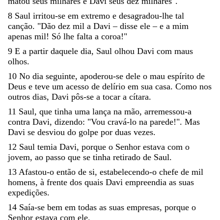
matou
seus
milhares
e
Davi
seus
dez
milhares
"
.
8
Saul
irritou-se
em
extremo
e
desagradou-lhe
tal
canção
.
"
Dão
dez
mil
a
Davi
–
disse
ele
–
e
a
mim
apenas
mil
!
Só
lhe
falta
a
coroa
!
"
9
E
a
partir
daquele
dia
,
Saul
olhou
Davi
com
maus
olhos
.
10
No
dia
seguinte
,
apoderou-se
dele
o
mau
espírito
de
Deus
e
teve
um
acesso
de
delírio
em
sua
casa
.
Como
nos
outros
dias
,
Davi
pôs-se
a
tocar
a
cítara
.
11
Saul
,
que
tinha
uma
lança
na
mão
,
arremessou-a
contra
Davi
,
dizendo
:
"
Vou
cravá-lo
na
parede
!
"
.
Mas
Davi
se
desviou
do
golpe
por
duas
vezes
.
12
Saul
temia
Davi
,
porque
o
Senhor
estava
com
o
jovem
,
ao
passo
que
se
tinha
retirado
de
Saul
.
13
Afastou-o
então
de
si
,
estabelecendo-o
chefe
de
mil
homens
,
à
frente
dos
quais
Davi
empreendia
as
suas
expedições
.
14
Saía-se
bem
em
todas
as
suas
empresas
,
porque
o
Senhor
estava
com
ele
.