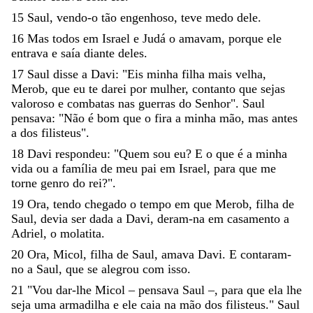
15
Saul
,
vendo-o
tão
engenhoso
,
teve
medo
dele
.
16
Mas
todos
em
Israel
e
Judá
o
amavam
,
porque
ele
entrava
e
saía
diante
deles
.
17
Saul
disse
a
Davi
:
"
Eis
minha
filha
mais
velha
,
Merob
,
que
eu
te
darei
por
mulher
,
contanto
que
sejas
valoroso
e
combatas
nas
guerras
do
Senhor
"
.
Saul
pensava
:
"
Não
é
bom
que
o
fira
a
minha
mão
,
mas
antes
a
dos
filisteus
"
.
18
Davi
respondeu
:
"
Quem
sou
eu
?
E
o
que
é
a
minha
vida
ou
a
família
de
meu
pai
em
Israel
,
para
que
me
torne
genro
do
rei
?
"
.
19
Ora
,
tendo
chegado
o
tempo
em
que
Merob
,
filha
de
Saul
,
devia
ser
dada
a
Davi
,
deram-na
em
casamento
a
Adriel
,
o
molatita
.
20
Ora
,
Micol
,
filha
de
Saul
,
amava
Davi
.
E
contaram-
no
a
Saul
,
que
se
alegrou
com
isso
.
21
"
Vou
dar-lhe
Micol
–
pensava
Saul
–
,
para
que
ela
lhe
seja
uma
armadilha
e
ele
caia
na
mão
dos
filisteus
.
"
Saul