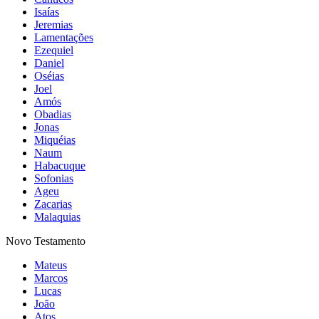
Isaías
Jeremias
Lamentações
Ezequiel
Daniel
Oséias
Joel
Amós
Obadias
Jonas
Miquéias
Naum
Habacuque
Sofonias
Ageu
Zacarias
Malaquias
Novo Testamento
Mateus
Marcos
Lucas
João
Atos