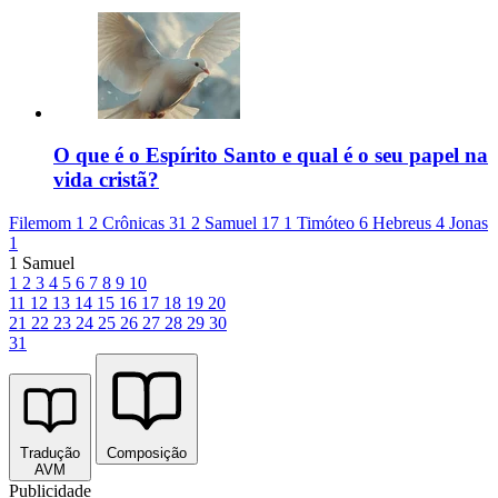
O que é o Espírito Santo e qual é o seu papel na
vida cristã?
Filemom 1
2 Crônicas 31
2 Samuel 17
1 Timóteo 6
Hebreus 4
Jonas
1
1 Samuel
1
2
3
4
5
6
7
8
9
10
11
12
13
14
15
16
17
18
19
20
21
22
23
24
25
26
27
28
29
30
31
Tradução
Composição
AVM
Publicidade