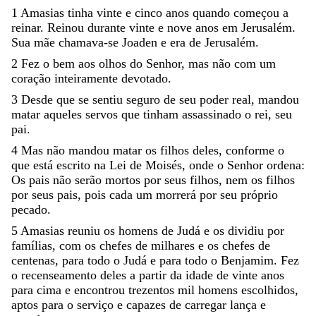
1
Amasias
tinha
vinte
e
cinco
anos
quando
começou
a
reinar
.
Reinou
durante
vinte
e
nove
anos
em
Jerusalém
.
Sua
mãe
chamava-se
Joaden
e
era
de
Jerusalém
.
2
Fez
o
bem
aos
olhos
do
Senhor
,
mas
não
com
um
coração
inteiramente
devotado
.
3
Desde
que
se
sentiu
seguro
de
seu
poder
real
,
mandou
matar
aqueles
servos
que
tinham
assassinado
o
rei
,
seu
pai
.
4
Mas
não
mandou
matar
os
filhos
deles
,
conforme
o
que
está
escrito
na
Lei
de
Moisés
,
onde
o
Senhor
ordena
:
Os
pais
não
serão
mortos
por
seus
filhos
,
nem
os
filhos
por
seus
pais
,
pois
cada
um
morrerá
por
seu
próprio
pecado
.
5
Amasias
reuniu
os
homens
de
Judá
e
os
dividiu
por
famílias
,
com
os
chefes
de
milhares
e
os
chefes
de
centenas
,
para
todo
o
Judá
e
para
todo
o
Benjamim
.
Fez
o
recenseamento
deles
a
partir
da
idade
de
vinte
anos
para
cima
e
encontrou
trezentos
mil
homens
escolhidos
,
aptos
para
o
serviço
e
capazes
de
carregar
lança
e