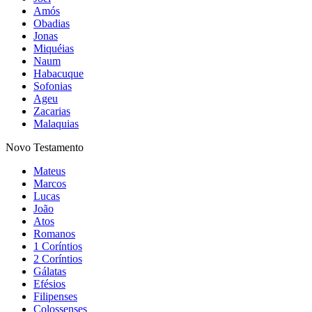
Amós
Obadias
Jonas
Miquéias
Naum
Habacuque
Sofonias
Ageu
Zacarias
Malaquias
Novo Testamento
Mateus
Marcos
Lucas
João
Atos
Romanos
1 Coríntios
2 Coríntios
Gálatas
Efésios
Filipenses
Colossenses