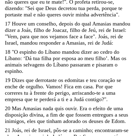
não
queres
que
eu
te
mate
!
"
.
O
profeta
retirou-se
,
dizendo
:
"
Sei
que
Deus
decretou
tua
perda
,
porque
te
portaste
mal
e
não
queres
ouvir
minha
advertência
"
.
17
Houve
um
conselho
,
depois
do
qual
Amasias
mandou
dizer
a
Joás
,
filho
de
Joacaz
,
filho
de
Jeú
,
rei
de
Israel
:
"
Vem
,
para
que
nos
vejamos
face
a
face
"
.
Joás
,
rei
de
Israel
,
mandou
responder
a
Amasias
,
rei
de
Judá
:
18
"
O
espinho
do
Líbano
mandou
dizer
ao
cedro
do
Líbano
:
‘
Dá
tua
filha
por
esposa
ao
meu
filho
’
.
Mas
os
animais
selvagens
do
Líbano
passaram
e
pisaram
o
espinho
.
19
Dizes
que
derrotaste
os
edomitas
e
teu
coração
se
enche
de
orgulho
.
Vamos
!
Fica
em
casa
.
Por
que
correres
tu
à
frente
do
perigo
,
arriscando-te
a
uma
empresa
que
te
perderá
a
ti
e
a
Judá
contigo
?
"
.
20
Mas
Amasias
nada
quis
ouvir
.
Era
o
efeito
de
uma
disposição
divina
,
a
fim
de
que
fossem
entregues
a
seus
inimigos
,
eles
que
tinham
adorado
os
deuses
de
Edom
.
21
Joás
,
rei
de
Israel
,
pôs-se
a
caminho
;
encontraram-se