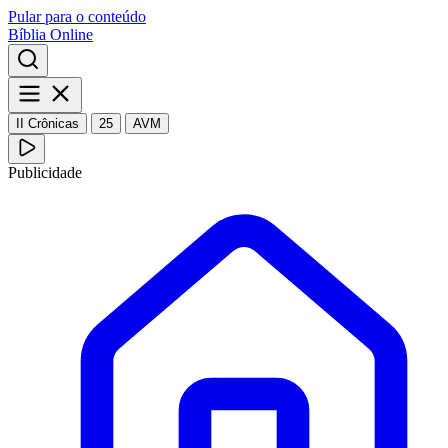
Pular para o conteúdo
Bíblia Online
II Crônicas
25
AVM
Publicidade