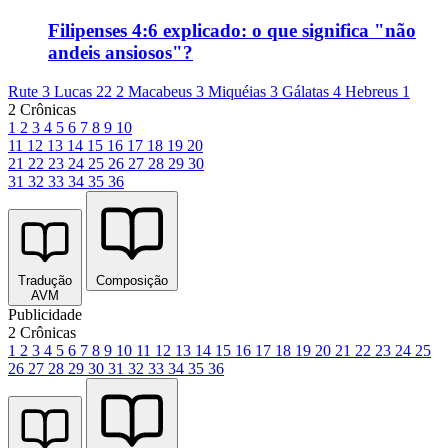
Filipenses 4:6 explicado: o que significa "não
andeis ansiosos"?
Rute 3
Lucas 22
2 Macabeus 3
Miquéias 3
Gálatas 4
Hebreus 1
2 Crônicas
1
2
3
4
5
6
7
8
9
10
11
12
13
14
15
16
17
18
19
20
21
22
23
24
25
26
27
28
29
30
31
32
33
34
35
36
Tradução
Composição
AVM
Publicidade
2 Crônicas
1
2
3
4
5
6
7
8
9
10
11
12
13
14
15
16
17
18
19
20
21
22
23
24
25
26
27
28
29
30
31
32
33
34
35
36