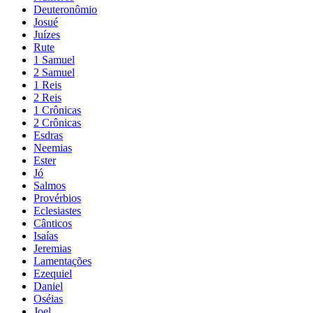
Deuteronômio
Josué
Juízes
Rute
1 Samuel
2 Samuel
1 Reis
2 Reis
1 Crônicas
2 Crônicas
Esdras
Neemias
Ester
Jó
Salmos
Provérbios
Eclesiastes
Cânticos
Isaías
Jeremias
Lamentações
Ezequiel
Daniel
Oséias
Joel