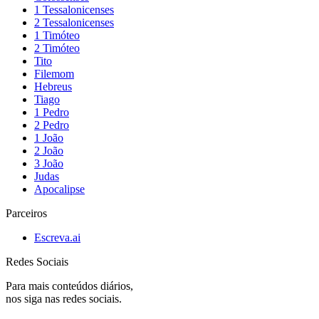
1 Tessalonicenses
2 Tessalonicenses
1 Timóteo
2 Timóteo
Tito
Filemom
Hebreus
Tiago
1 Pedro
2 Pedro
1 João
2 João
3 João
Judas
Apocalipse
Parceiros
Escreva.ai
Redes Sociais
Para mais conteúdos diários,
nos siga nas redes sociais.