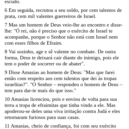
escudo
.
6
Em
seguida
,
recrutou
a
seu
soldo
,
por
cem
talentos
de
prata
,
cem
mil
valentes
guerreiros
de
Israel
.
7
Mas
um
homem
de
Deus
veio-lhe
ao
encontro
e
disse-
lhe
:
"
Ó
rei
,
não
é
preciso
que
o
exército
de
Israel
te
acompanhe
,
porque
o
Senhor
não
está
com
Israel
nem
com
esses
filhos
de
Efraim
.
8
Vai
sozinho
,
age
e
sê
valente
no
combate
.
De
outra
forma
,
Deus
te
deixará
cair
diante
do
inimigo
,
pois
ele
tem
o
poder
de
socorrer
ou
de
abater
"
.
9
Disse
Amasias
ao
homem
de
Deus
:
"
Mas
que
farei
então
com
respeito
aos
cem
talentos
que
dei
às
tropas
israelitas
?
"
.
"
O
Senhor
–
respondeu
o
homem
de
Deus
–
tem
para
dar-te
mais
do
que
isso
.
"
10
Amasias
licenciou
,
pois
e
enviou
de
volta
para
sua
terra
a
tropa
de
efraimitas
que
tinha
vindo
a
ele
.
Mas
apoderou-se
deles
uma
viva
irritação
contra
Judá
e
eles
retornaram
furiosos
para
suas
casas
.
11
Amasias
,
cheio
de
confiança
,
foi
com
seu
exército