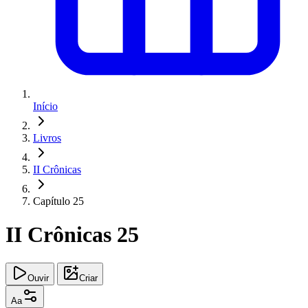
Início
Livros
II Crônicas
Capítulo 25
II Crônicas 25
Ouvir
Criar
Aa