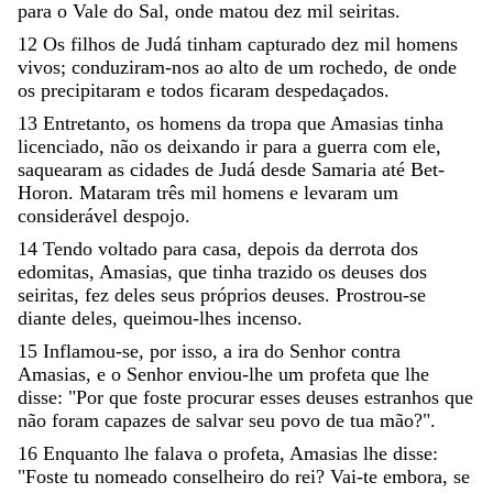
para
o
Vale
do
Sal
,
onde
matou
dez
mil
seiritas
.
12
Os
filhos
de
Judá
tinham
capturado
dez
mil
homens
vivos
;
conduziram-nos
ao
alto
de
um
rochedo
,
de
onde
os
precipitaram
e
todos
ficaram
despedaçados
.
13
Entretanto
,
os
homens
da
tropa
que
Amasias
tinha
licenciado
,
não
os
deixando
ir
para
a
guerra
com
ele
,
saquearam
as
cidades
de
Judá
desde
Samaria
até
Bet-
Horon
.
Mataram
três
mil
homens
e
levaram
um
considerável
despojo
.
14
Tendo
voltado
para
casa
,
depois
da
derrota
dos
edomitas
,
Amasias
,
que
tinha
trazido
os
deuses
dos
seiritas
,
fez
deles
seus
próprios
deuses
.
Prostrou-se
diante
deles
,
queimou-lhes
incenso
.
15
Inflamou-se
,
por
isso
,
a
ira
do
Senhor
contra
Amasias
,
e
o
Senhor
enviou-lhe
um
profeta
que
lhe
disse
:
"
Por
que
foste
procurar
esses
deuses
estranhos
que
não
foram
capazes
de
salvar
seu
povo
de
tua
mão
?
"
.
16
Enquanto
lhe
falava
o
profeta
,
Amasias
lhe
disse
:
"
Foste
tu
nomeado
conselheiro
do
rei
?
Vai-te
embora
,
se