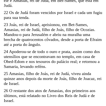
ele
e
Amasias
,
rei
de
Judá
,
em
Bet-Sames
,
que
está
em
Judá
.
22
Os
de
Judá
foram
vencidos
por
Israel
e
cada
um
fugiu
para
sua
tenda
.
23
Joás
,
rei
de
Israel
,
aprisionou
,
em
Bet-Sames
,
Amasias
,
rei
de
Judá
,
filho
de
Joás
,
filho
de
Ocozias
.
Mandou-o
para
Jerusalém
e
abriu
na
muralha
uma
brecha
de
quatrocentos
côvados
,
desde
a
porta
de
Efraim
até
a
porta
do
ângulo
.
24
Apoderou-se
de
todo
o
ouro
e
prata
,
assim
como
dos
utensílios
que
se
encontravam
no
templo
,
em
casa
de
Obed-Edom
e
nos
tesouros
do
palácio
real
;
e
retornou
a
Samaria
,
levando
reféns
.
25
Amasias
,
filho
de
Joás
,
rei
de
Judá
,
viveu
ainda
quinze
anos
depois
da
morte
de
Joás
,
filho
de
Joacaz
,
rei
de
Israel
.
26
O
restante
dos
atos
de
Amasias
,
dos
primeiros
aos
últimos
,
está
relatado
no
Livro
dos
Reis
de
Judá
e
de
Israel
.