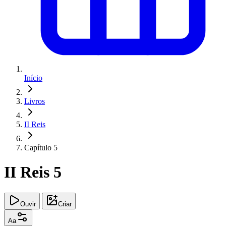
Início
Livros
II Reis
Capítulo 5
II Reis 5
Ouvir
Criar
Aa