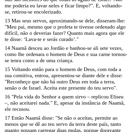
me
poderia
eu
lavar
neles
e
ficar
limpo
?
"
.
E
,
voltando-
se
,
retirou-se
encolerizado
.
13
Mas
seus
servos
,
aproximando-se
dele
,
disseram-lhe
:
"
Meu
pai
,
mesmo
que
o
profeta
te
tivesse
ordenado
algo
difícil
,
não
o
deverias
fazer
?
Quanto
mais
agora
que
ele
te
disse
:
‘
Lava-te
e
serás
curado
’
.
"
14
Naamã
desceu
ao
Jordão
e
banhou-se
ali
sete
vezes
,
como
lhe
ordenara
o
homem
de
Deus
e
sua
carne
tornou-
se
tenra
como
a
de
uma
criança
.
15
Voltando
então
para
o
homem
de
Deus
,
com
toda
a
sua
comitiva
,
entrou
,
apresentou-se
diante
dele
e
disse
:
"
Reconheço
que
não
há
outro
Deus
em
toda
a
terra
,
senão
o
de
Israel
.
Aceita
este
presente
do
teu
servo
"
.
16
"
Pela
vida
do
Senhor
a
quem
sirvo
–
replicou
Eliseu
–
,
não
aceitarei
nada
.
"
E
,
apesar
da
instância
de
Naamã
,
ele
recusou
.
17
Então
Naamã
disse
:
"
Se
não
o
aceitas
,
permite
ao
menos
que
se
dê
ao
teu
servo
da
terra
deste
país
,
tanto
quanto
possam
carregar
duas
mulas
,
porque
doravante