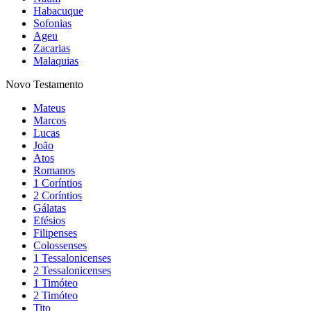
Habacuque
Sofonias
Ageu
Zacarias
Malaquias
Novo Testamento
Mateus
Marcos
Lucas
João
Atos
Romanos
1 Coríntios
2 Coríntios
Gálatas
Efésios
Filipenses
Colossenses
1 Tessalonicenses
2 Tessalonicenses
1 Timóteo
2 Timóteo
Tito