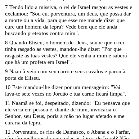
7
Tendo
lido
a
missiva
,
o
rei
de
Israel
rasgou
as
vestes
e
exclamou
:
"
Sou
eu
,
porventura
,
um
deus
,
que
possa
dar
a
morte
ou
a
vida
,
para
que
esse
me
mande
dizer
que
cure
um
homem
da
lepra
?
Vede
bem
que
ele
anda
buscando
pretextos
contra
mim
"
.
8
Quando
Eliseu
,
o
homem
de
Deus
,
soube
que
o
rei
tinha
rasgado
as
vestes
,
mandou-lhe
dizer
:
"
Por
que
rasgaste
as
tuas
vestes
?
Que
ele
venha
a
mim
e
saberá
que
há
um
profeta
em
Israel
"
.
9
Naamã
veio
com
seu
carro
e
seus
cavalos
e
parou
à
porta
de
Eliseu
.
10
Este
mandou-lhe
dizer
por
um
mensageiro
:
"
Vai
,
lava-te
sete
vezes
no
Jordão
e
tua
carne
ficará
limpa
"
.
11
Naamã
se
foi
,
despeitado
,
dizendo
:
"
Eu
pensava
que
ele
viria
em
pessoa
e
,
diante
de
mim
,
invocaria
o
Senhor
,
seu
Deus
,
poria
a
mão
no
lugar
afetado
e
me
curaria
da
lepra
.
12
Porventura
,
os
rios
de
Damasco
,
o
Abana
e
o
Farfar
,
não
são
melhores
do
que
todas
as
águas
de
Israel
?
Não