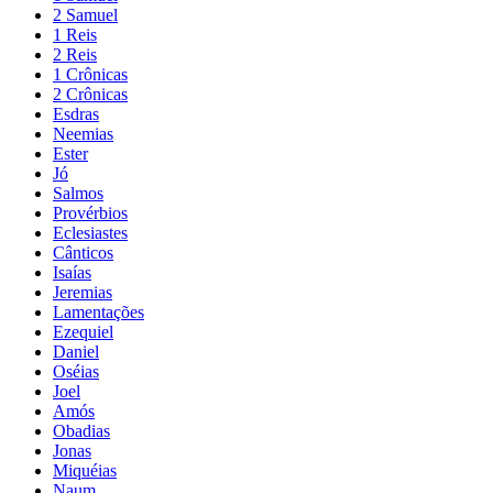
2 Samuel
1 Reis
2 Reis
1 Crônicas
2 Crônicas
Esdras
Neemias
Ester
Jó
Salmos
Provérbios
Eclesiastes
Cânticos
Isaías
Jeremias
Lamentações
Ezequiel
Daniel
Oséias
Joel
Amós
Obadias
Jonas
Miquéias
Naum