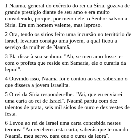
1
Naamã
,
general
do
exército
do
rei
da
Síria
,
gozava
de
grande
prestígio
diante
de
seu
amo
e
era
muito
considerado
,
porque
,
por
meio
dele
,
o
Senhor
salvou
a
Síria
.
Era
um
homem
valente
,
mas
leproso
.
2
Ora
,
tendo
os
sírios
feito
uma
incursão
no
território
de
Israel
,
levaram
consigo
uma
jovem
,
a
qual
ficou
a
serviço
da
mulher
de
Naamã
.
3
Ela
disse
à
sua
senhora
:
"
Ah
,
se
meu
amo
fosse
ter
com
o
profeta
que
reside
em
Samaria
,
ele
o
curaria
da
lepra
!
"
.
4
Ouvindo
isso
,
Naamã
foi
e
contou
ao
seu
soberano
o
que
dissera
a
jovem
israelita
.
5
O
rei
da
Síria
respondeu-lhe
:
"
Vai
,
que
eu
enviarei
uma
carta
ao
rei
de
Israel
"
.
Naamã
partiu
com
dez
talentos
de
prata
,
seis
mil
siclos
de
ouro
e
dez
vestes
de
festa
.
6
Levou
ao
rei
de
Israel
uma
carta
concebida
nestes
termos
:
"
Ao
receberes
esta
carta
,
saberás
que
te
mando
Naamã
,
meu
servo
,
para
que
o
cures
da
lepra
"
.