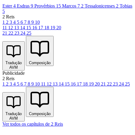
Ester 4
Esdras 9
Provérbios 15
Marcos 7
2 Tessalonicenses 2
Tobias
5
2 Reis
1
2
3
4
5
6
7
8
9
10
11
12
13
14
15
16
17
18
19
20
21
22
23
24
25
Tradução
Composição
AVM
Publicidade
2 Reis
1
2
3
4
5
6
7
8
9
10
11
12
13
14
15
16
17
18
19
20
21
22
23
24
25
Tradução
Composição
AVM
Ver todos os capítulos de 2 Reis