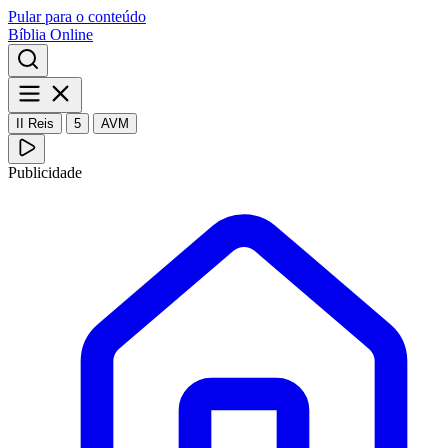
Pular para o conteúdo
Bíblia Online
II Reis
5
AVM
Publicidade