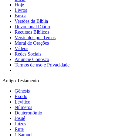
Hoje
Livros
Busca
Versões da Bíblia
Devocional Diário
Recursos Bíblicos
Versículos por Temas
Mural de Orações
Vídeos
Redes Sociais
Anuncie Conosco
Termos de uso e Privacidade
Antigo Testamento
Gênesis
Êxodo
Levítico
Números
Deuteronômio
Josué
Juízes
Rute
1 Samuel