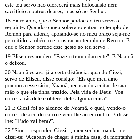
este
teu
servo
não
oferecerá
mais
holocausto
nem
sacrifício
a
outros
deuses
,
mas
só
ao
Senhor
.
18
Entretanto
,
que
o
Senhor
perdoe
ao
teu
servo
o
seguinte
:
Quando
o
meu
soberano
entrar
no
templo
de
Remon
para
adorar
,
apoiando-se
no
meu
braço
seja-me
permitido
também
me
prostrar
no
templo
de
Remon
.
E
que
o
Senhor
perdoe
esse
gesto
ao
teu
servo
"
.
19
Eliseu
respondeu
:
"
Faze-o
tranquilamente
"
.
E
Naamã
o
deixou
.
20
Naamã
estava
já
a
certa
distância
,
quando
Giezi
,
servo
de
Eliseu
,
disse
consigo
:
"
Eis
que
meu
amo
poupou
a
esse
sírio
,
Naamã
,
recusando
aceitar
de
sua
mão
o
que
ele
tinha
trazido
.
Pela
vida
de
Deus
!
Vou
correr
atrás
dele
e
obterei
dele
alguma
coisa
"
.
21
E
Giezi
foi
ao
alcance
de
Naamã
,
o
qual
,
vendo-o
correr
,
desceu
do
carro
e
veio-lhe
ao
encontro
.
E
disse-
lhe
:
"
Tudo
vai
bem
?
"
.
22
"
Sim
–
respondeu
Giezi
–
,
meu
senhor
manda-me
dizer-te
:
‘
Acabam
de
chegar
à
minha
casa
,
da
montanha