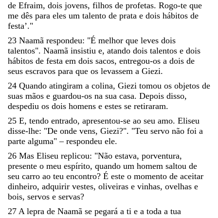
de
Efraim
,
dois
jovens
,
filhos
de
profetas
.
Rogo-te
que
me
dês
para
eles
um
talento
de
prata
e
dois
hábitos
de
festa
’
.
"
23
Naamã
respondeu
:
"
É
melhor
que
leves
dois
talentos
"
.
Naamã
insistiu
e
,
atando
dois
talentos
e
dois
hábitos
de
festa
em
dois
sacos
,
entregou-os
a
dois
de
seus
escravos
para
que
os
levassem
a
Giezi
.
24
Quando
atingiram
a
colina
,
Giezi
tomou
os
objetos
de
suas
mãos
e
guardou-os
na
sua
casa
.
Depois
disso
,
despediu
os
dois
homens
e
estes
se
retiraram
.
25
E
,
tendo
entrado
,
apresentou-se
ao
seu
amo
.
Eliseu
disse-lhe
:
"
De
onde
vens
,
Giezi
?
"
.
"
Teu
servo
não
foi
a
parte
alguma
"
–
respondeu
ele
.
26
Mas
Eliseu
replicou
:
"
Não
estava
,
porventura
,
presente
o
meu
espírito
,
quando
um
homem
saltou
de
seu
carro
ao
teu
encontro
?
É
este
o
momento
de
aceitar
dinheiro
,
adquirir
vestes
,
oliveiras
e
vinhas
,
ovelhas
e
bois
,
servos
e
servas
?
27
A
lepra
de
Naamã
se
pegará
a
ti
e
a
toda
a
tua