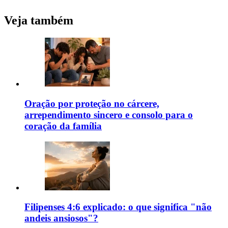
Veja também
Oração por proteção no cárcere,
arrependimento sincero e consolo para o
coração da família
Filipenses 4:6 explicado: o que significa "não
andeis ansiosos"?