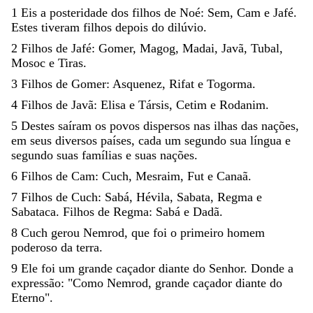
1
Eis
a
posteridade
dos
filhos
de
Noé
:
Sem
,
Cam
e
Jafé
.
Estes
tiveram
filhos
depois
do
dilúvio
.
2
Filhos
de
Jafé
:
Gomer
,
Magog
,
Madai
,
Javã
,
Tubal
,
Mosoc
e
Tiras
.
3
Filhos
de
Gomer
:
Asquenez
,
Rifat
e
Togorma
.
4
Filhos
de
Javã
:
Elisa
e
Társis
,
Cetim
e
Rodanim
.
5
Destes
saíram
os
povos
dispersos
nas
ilhas
das
nações
,
em
seus
diversos
países
,
cada
um
segundo
sua
língua
e
segundo
suas
famílias
e
suas
nações
.
6
Filhos
de
Cam
:
Cuch
,
Mesraim
,
Fut
e
Canaã
.
7
Filhos
de
Cuch
:
Sabá
,
Hévila
,
Sabata
,
Regma
e
Sabataca
.
Filhos
de
Regma
:
Sabá
e
Dadã
.
8
Cuch
gerou
Nemrod
,
que
foi
o
primeiro
homem
poderoso
da
terra
.
9
Ele
foi
um
grande
caçador
diante
do
Se
nhor
.
Donde
a
expressão
:
"
Como
Nemrod
,
grande
caçador
diante
do
Eterno
"
.