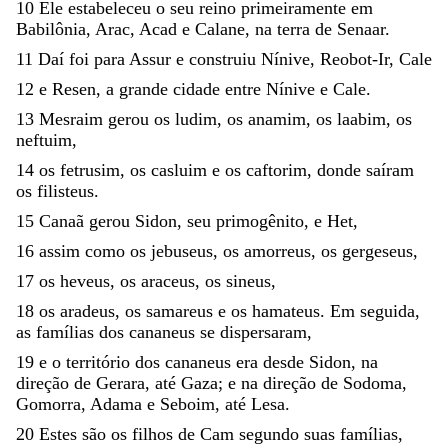
10
Ele
estabele
ceu
o
seu
reino
primeiramente
em
Babilônia
,
Arac
,
Acad
e
Calane
,
na
terra
de
Senaar
.
11
Daí
foi
para
Assur
e
construiu
Nínive
,
Reobot-Ir
,
Cale
12
e
Resen
,
a
grande
cidade
entre
Nínive
e
Cale
.
13
Mesraim
gerou
os
ludim
,
os
anamim
,
os
laabim
,
os
neftuim
,
14
os
fetrusim
,
os
casluim
e
os
caftorim
,
donde
saíram
os
filisteus
.
15
Canaã
gerou
Sidon
,
seu
primogênito
,
e
Het
,
16
assim
como
os
jebuseus
,
os
amorreus
,
os
gergeseus
,
17
os
heveus
,
os
araceus
,
os
sineus
,
18
os
aradeus
,
os
samareus
e
os
hamateus
.
Em
seguida
,
as
famílias
dos
cananeus
se
dispersaram
,
19
e
o
território
dos
cananeus
era
desde
Sidon
,
na
direção
de
Gerara
,
até
Gaza
;
e
na
direção
de
Sodoma
,
Gomorra
,
Adama
e
Seboim
,
até
Lesa
.
20
Estes
são
os
filhos
de
Cam
segundo
suas
famílias
,