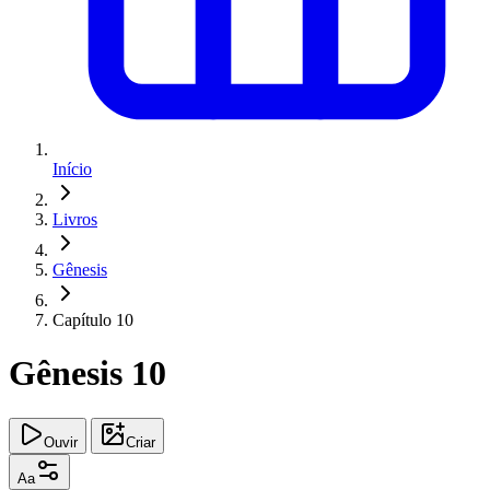
Início
Livros
Gênesis
Capítulo 10
Gênesis 10
Ouvir
Criar
Aa