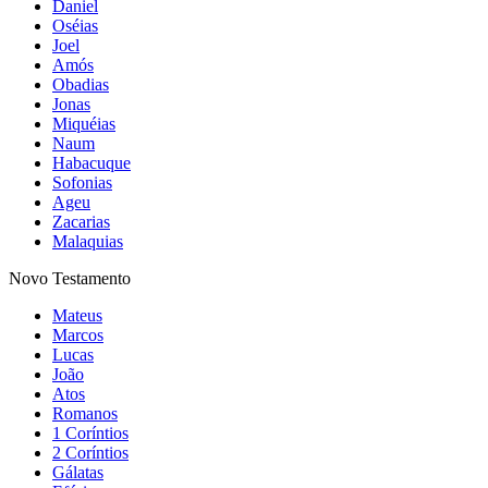
Daniel
Oséias
Joel
Amós
Obadias
Jonas
Miquéias
Naum
Habacuque
Sofonias
Ageu
Zacarias
Malaquias
Novo Testamento
Mateus
Marcos
Lucas
João
Atos
Romanos
1 Coríntios
2 Coríntios
Gálatas