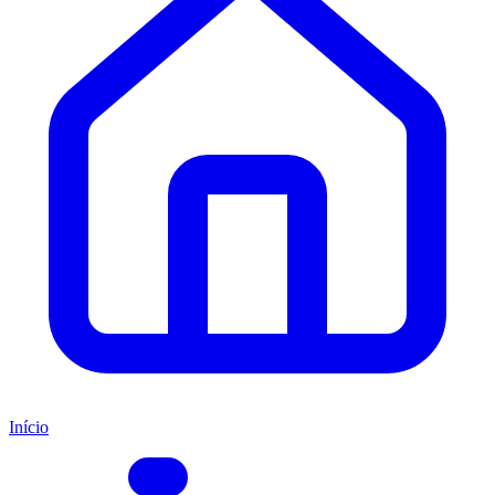
Início