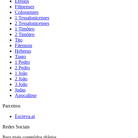
Efésios
Filipenses
Colossenses
1 Tessalonicenses
2 Tessalonicenses
1 Timóteo
2 Timóteo
Tito
Filemom
Hebreus
Tiago
1 Pedro
2 Pedro
1 João
2 João
3 João
Judas
Apocalipse
Parceiros
Escreva.ai
Redes Sociais
Para mais conteúdos diários,