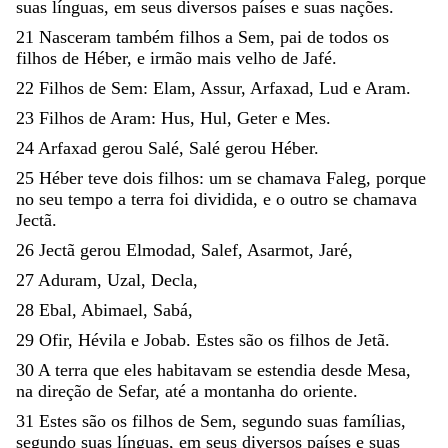
suas
línguas
,
em
seus
diversos
países
e
suas
nações
.
21
Nasceram
também
filhos
a
Sem
,
pai
de
todos
os
filhos
de
Héber
,
e
irmão
mais
velho
de
Jafé
.
22
Filhos
de
Sem
:
Elam
,
Assur
,
Arfaxad
,
Lud
e
Aram
.
23
Filhos
de
Aram
:
Hus
,
Hul
,
Geter
e
Mes
.
24
Arfaxad
gerou
Salé
,
Salé
gerou
Héber
.
25
Héber
teve
dois
filhos
:
um
se
chamava
Faleg
,
porque
no
seu
tempo
a
terra
foi
dividida
,
e
o
outro
se
chamava
Jectã
.
26
Jectã
gerou
Elmodad
,
Salef
,
Asarmot
,
Jaré
,
27
Aduram
,
Uzal
,
Decla
,
28
Ebal
,
Abimael
,
Sabá
,
29
Ofir
,
Hévila
e
Jobab
.
Estes
são
os
filhos
de
Jetã
.
30
A
terra
que
eles
habi
tavam
se
estendia
desde
Mesa
,
na
direção
de
Sefar
,
até
a
montanha
do
oriente
.
31
Estes
são
os
filhos
de
Sem
,
segundo
suas
famílias
,
segundo
suas
línguas
,
em
seus
diversos
países
e
suas