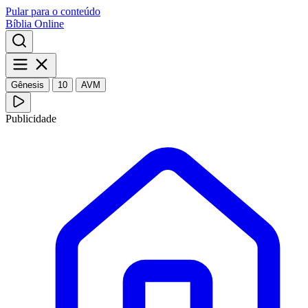
Pular para o conteúdo
Bíblia Online
Gênesis
10
AVM
Publicidade