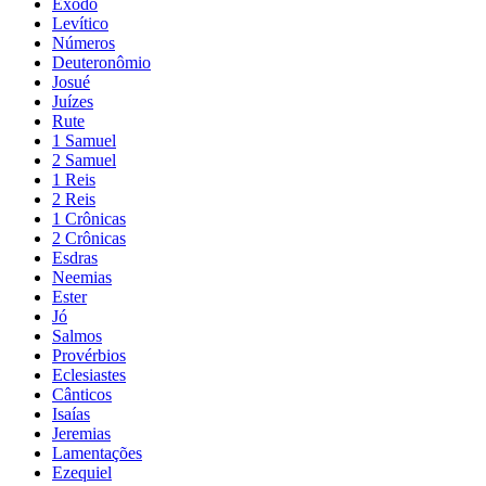
Êxodo
Levítico
Números
Deuteronômio
Josué
Juízes
Rute
1 Samuel
2 Samuel
1 Reis
2 Reis
1 Crônicas
2 Crônicas
Esdras
Neemias
Ester
Jó
Salmos
Provérbios
Eclesiastes
Cânticos
Isaías
Jeremias
Lamentações
Ezequiel