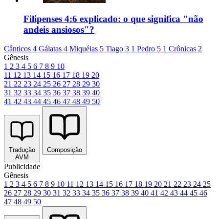
Filipenses 4:6 explicado: o que significa "não
andeis ansiosos"?
Cânticos 4
Gálatas 4
Miquéias 5
Tiago 3
1 Pedro 5
1 Crônicas 2
Gênesis
1
2
3
4
5
6
7
8
9
10
11
12
13
14
15
16
17
18
19
20
21
22
23
24
25
26
27
28
29
30
31
32
33
34
35
36
37
38
39
40
41
42
43
44
45
46
47
48
49
50
Tradução
Composição
AVM
Publicidade
Gênesis
1
2
3
4
5
6
7
8
9
10
11
12
13
14
15
16
17
18
19
20
21
22
23
24
25
26
27
28
29
30
31
32
33
34
35
36
37
38
39
40
41
42
43
44
45
46
47
48
49
50