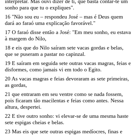
interpretar
.
Mas
ouvi
dizer
de
ti
,
que
basta
contar-te
um
sonho
para
que
tu
o
expliques
"
.
16
"
Não
sou
eu
–
respondeu
José
–
mas
é
Deus
quem
dará
ao
faraó
uma
explicação
favorável
.
"
17
O
faraó
disse
então
a
José
:
"
Em
meu
sonho
,
eu
estava
à
margem
do
Nilo
,
18
e
eis
que
do
Nilo
saíram
sete
vacas
gordas
e
belas
,
que
se
puseram
a
pastar
no
capinzal
.
19
E
saíram
em
seguida
sete
outras
vacas
magras
,
feias
e
disformes
,
como
jamais
vi
em
todo
o
Egito
.
20
As
vacas
magras
e
feias
devoraram
as
sete
primeiras
,
as
gordas
,
21
que
entraram
em
seu
ventre
como
se
nada
fossem
,
pois
ficaram
tão
macilentas
e
feias
como
antes
.
Nessa
altura
,
despertei
.
22
E
tive
outro
sonho
:
vi
elevar-se
de
uma
mesma
haste
sete
espigas
cheias
e
belas
.
23
Mas
eis
que
sete
outras
espigas
medíocres
,
finas
e