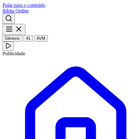
Pular para o conteúdo
Bíblia Online
Gênesis
41
AVM
Publicidade