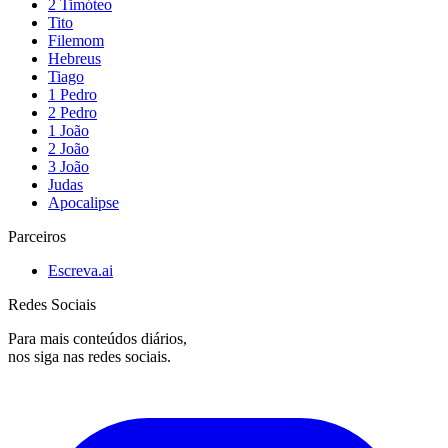
2 Timóteo
Tito
Filemom
Hebreus
Tiago
1 Pedro
2 Pedro
1 João
2 João
3 João
Judas
Apocalipse
Parceiros
Escreva.ai
Redes Sociais
Para mais conteúdos diários,
nos siga nas redes sociais.