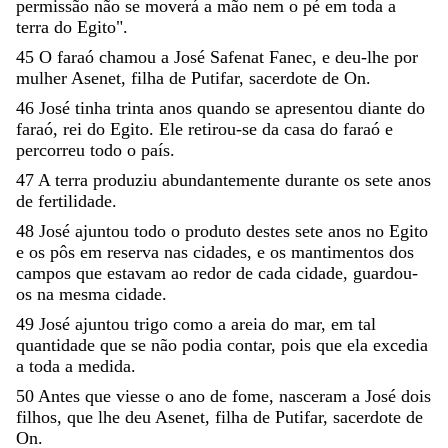
permissão
não
se
moverá
a
mão
nem
o
pé
em
toda
a
terra
do
Egito
"
.
45
O
faraó
chamou
a
José
Safenat
Fanec
,
e
deu-lhe
por
mulher
Asenet
,
filha
de
Putifar
,
sacerdote
de
On
.
46
José
tinha
trinta
anos
quando
se
apresentou
diante
do
faraó
,
rei
do
Egito
.
Ele
retirou-se
da
casa
do
faraó
e
percorreu
todo
o
país
.
47
A
terra
produziu
abundantemente
durante
os
sete
anos
de
fertilidade
.
48
José
ajuntou
todo
o
produto
destes
sete
anos
no
Egito
e
os
pôs
em
reserva
nas
cidades
,
e
os
mantimentos
dos
campos
que
estavam
ao
redor
de
cada
cidade
,
guardou-
os
na
mesma
cidade
.
49
José
ajuntou
trigo
como
a
areia
do
mar
,
em
tal
quantidade
que
se
não
podia
contar
,
pois
que
ela
excedia
a
toda
a
medida
.
50
Antes
que
viesse
o
ano
de
fome
,
nasceram
a
José
dois
filhos
,
que
lhe
deu
Asenet
,
filha
de
Putifar
,
sacerdote
de
On
.