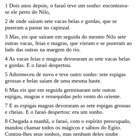
1
Dois
anos
depois
,
o
faraó
teve
um
sonho
:
encontrava-
se
ele
per
to
do
Nilo
,
2
de
onde
saíram
sete
vacas
belas
e
gordas
,
que
se
puseram
a
pastar
no
capin
zal
.
3
Mas
,
eis
que
saíram
em
seguida
do
mesmo
Nilo
sete
outras
vacas
,
feias
e
magras
,
que
vieram
e
se
puseram
ao
lado
das
outras
na
margem
do
rio
.
4
As
vacas
feias
e
magras
devoraram
as
sete
vacas
belas
e
gordas
.
E
o
faraó
despertou
.
5
Ador
meceu
de
novo
e
teve
outro
sonho
:
sete
es
pigas
grossas
e
belas
saíam
de
uma
mes
ma
haste
.
6
Mas
eis
que
em
seguida
germinaram
sete
outras
espigas
,
magras
e
ressequidas
pelo
vento
do
oriente
.
7
E
as
espigas
magras
devoraram
as
sete
espigas
grossas
e
cheias
.
E
o
faraó
despertou
:
era
um
sonho
.
8
Chegada
a
manhã
,
o
faraó
,
com
o
espírito
preocupado
,
mandou
chamar
todos
os
mágicos
e
sábios
do
Egito
.
Contou-lhes
seus
sonhos
,
mas
nenhum
deles
soube