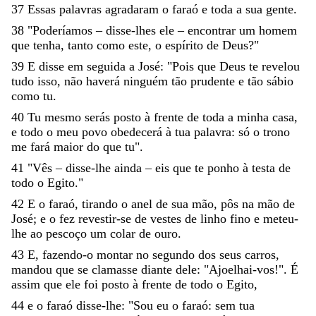
37
Essas
palavras
agradaram
o
faraó
e
toda
a
sua
gente
.
38
"
Poderíamos
–
disse-lhes
ele
–
encontrar
um
homem
que
tenha
,
tanto
como
este
,
o
espírito
de
Deus
?
"
39
E
disse
em
seguida
a
José
:
"
Pois
que
Deus
te
revelou
tudo
isso
,
não
haverá
ninguém
tão
prudente
e
tão
sábio
como
tu
.
40
Tu
mesmo
serás
posto
à
frente
de
toda
a
minha
casa
,
e
todo
o
meu
povo
obedecerá
à
tua
palavra
:
só
o
trono
me
fará
maior
do
que
tu
"
.
41
"
Vês
–
disse-lhe
ainda
–
eis
que
te
ponho
à
testa
de
todo
o
Egito
.
"
42
E
o
faraó
,
tirando
o
anel
de
sua
mão
,
pôs
na
mão
de
José
;
e
o
fez
revestir-se
de
vestes
de
linho
fino
e
meteu-
lhe
ao
pescoço
um
colar
de
ouro
.
43
E
,
fazendo-o
montar
no
segundo
dos
seus
carros
,
mandou
que
se
clamasse
diante
dele
:
"
Ajoelhai-vos
!
"
.
É
assim
que
ele
foi
posto
à
frente
de
todo
o
Egito
,
44
e
o
faraó
disse-lhe
:
"
Sou
eu
o
faraó
:
sem
tua