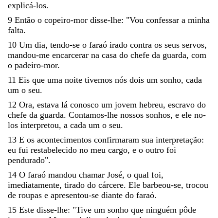
explicá-los
.
9
Então
o
copeiro-mor
disse-lhe
:
"
Vou
confessar
a
minha
falta
.
10
Um
dia
,
tendo-se
o
faraó
irado
contra
os
seus
servos
,
mandou-me
encarcerar
na
casa
do
chefe
da
guarda
,
com
o
padeiro-mor
.
11
Eis
que
uma
noite
tivemos
nós
dois
um
sonho
,
cada
um
o
seu
.
12
Ora
,
estava
lá
conosco
um
jovem
hebreu
,
escravo
do
chefe
da
guarda
.
Contamos-lhe
nossos
so
nhos
,
e
ele
no-
los
interpretou
,
a
cada
um
o
seu
.
13
E
os
acontecimentos
confirmaram
sua
interpretação
:
eu
fui
restabelecido
no
meu
cargo
,
e
o
outro
foi
pendurado
"
.
14
O
faraó
mandou
chamar
José
,
o
qual
foi
,
imediatamente
,
tirado
do
cárcere
.
Ele
barbeou-se
,
trocou
de
roupas
e
apresentou-se
diante
do
faraó
.
15
Este
disse-lhe
:
"
Tive
um
sonho
que
ninguém
pôde