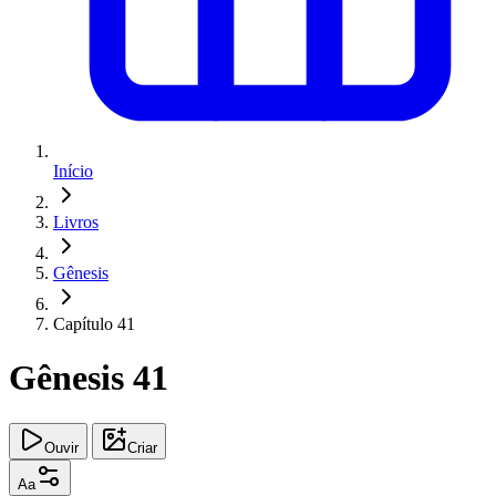
Início
Livros
Gênesis
Capítulo 41
Gênesis 41
Ouvir
Criar
Aa