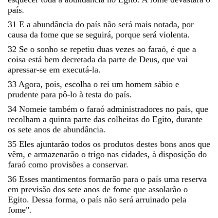
país
.
31
E
a
abundância
do
país
não
será
mais
notada
,
por
causa
da
fome
que
se
seguirá
,
porque
será
violenta
.
32
Se
o
sonho
se
repetiu
duas
vezes
ao
faraó
,
é
que
a
coisa
está
bem
decretada
da
parte
de
Deus
,
que
vai
apressar-se
em
executá-la
.
33
Agora
,
pois
,
escolha
o
rei
um
homem
sábio
e
prudente
para
pô-lo
à
testa
do
país
.
34
Nomeie
também
o
faraó
administradores
no
país
,
que
recolham
a
quinta
parte
das
colheitas
do
Egito
,
durante
os
sete
anos
de
abundância
.
35
Eles
ajuntarão
todos
os
produtos
destes
bons
anos
que
vêm
,
e
armazenarão
o
trigo
nas
cidades
,
à
disposição
do
faraó
como
provisões
a
conservar
.
36
Esses
mantimentos
formarão
para
o
país
uma
reserva
em
previsão
dos
sete
anos
de
fome
que
assolarão
o
Egito
.
Dessa
forma
,
o
país
não
será
arruinado
pela
fome
"
.