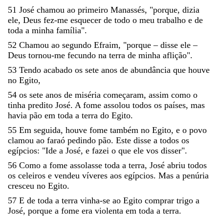
51
José
chamou
ao
primeiro
Manassés
,
"
porque
,
dizia
ele
,
Deus
fez-me
esquecer
de
todo
o
meu
trabalho
e
de
toda
a
minha
família
"
.
52
Chamou
ao
segundo
Efraim
,
"
porque
–
disse
ele
–
Deus
tornou-me
fecundo
na
terra
de
minha
aflição
"
.
53
Tendo
acabado
os
sete
anos
de
abundância
que
houve
no
Egito
,
54
os
sete
anos
de
miséria
começaram
,
assim
como
o
tinha
predito
José
.
A
fome
assolou
todos
os
países
,
mas
havia
pão
em
toda
a
terra
do
Egito
.
55
Em
seguida
,
houve
fome
também
no
Egito
,
e
o
povo
clamou
ao
faraó
pedindo
pão
.
Este
disse
a
todos
os
egípcios
:
"
Ide
a
José
,
e
fazei
o
que
ele
vos
disser
"
.
56
Como
a
fome
assolasse
toda
a
terra
,
José
abriu
todos
os
celeiros
e
vendeu
víveres
aos
egípcios
.
Mas
a
penúria
cresceu
no
Egito
.
57
E
de
toda
a
terra
vinha-se
ao
Egito
comprar
trigo
a
José
,
porque
a
fome
era
violenta
em
toda
a
terra
.