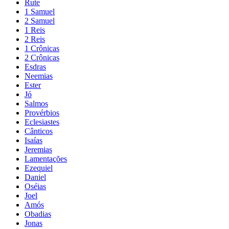
Rute
1 Samuel
2 Samuel
1 Reis
2 Reis
1 Crônicas
2 Crônicas
Esdras
Neemias
Ester
Jó
Salmos
Provérbios
Eclesiastes
Cânticos
Isaías
Jeremias
Lamentações
Ezequiel
Daniel
Oséias
Joel
Amós
Obadias
Jonas