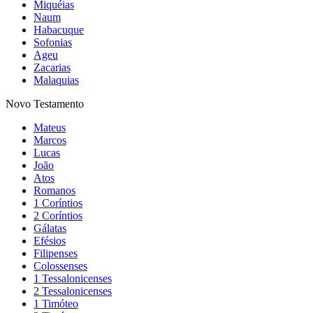
Miquéias
Naum
Habacuque
Sofonias
Ageu
Zacarias
Malaquias
Novo Testamento
Mateus
Marcos
Lucas
João
Atos
Romanos
1 Coríntios
2 Coríntios
Gálatas
Efésios
Filipenses
Colossenses
1 Tessalonicenses
2 Tessalonicenses
1 Timóteo