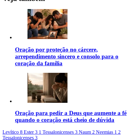
Oração por proteção no cárcere,
arrependimento sincero e consolo para o
coração da família
Oração para pedir a Deus que aumente a fé
quando o coração está cheio de dúvida
Levítico 8
Ester 3
1 Tessalonicenses 3
Naum 2
Neemias 1
2
Tessalonicenses 3