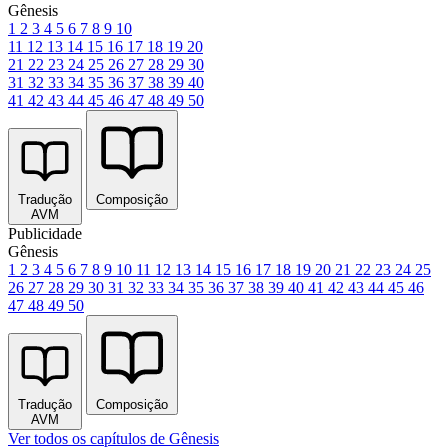
Gênesis
1
2
3
4
5
6
7
8
9
10
11
12
13
14
15
16
17
18
19
20
21
22
23
24
25
26
27
28
29
30
31
32
33
34
35
36
37
38
39
40
41
42
43
44
45
46
47
48
49
50
Tradução
Composição
AVM
Publicidade
Gênesis
1
2
3
4
5
6
7
8
9
10
11
12
13
14
15
16
17
18
19
20
21
22
23
24
25
26
27
28
29
30
31
32
33
34
35
36
37
38
39
40
41
42
43
44
45
46
47
48
49
50
Tradução
Composição
AVM
Ver todos os capítulos de Gênesis