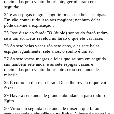
queimadas
pelo
vento
do
oriente
,
germinaram
em
seguida
;
24
e
as
espigas
magras
engoliram
as
sete
belas
espigas
.
Em
vão
contei
tudo
isso
aos
mágicos
;
nenhum
deles
pôde
dar-me
a
explicação
"
.
25
José
disse
ao
faraó
:
"
O
(
duplo
)
sonho
do
faraó
reduz-
se
a
um
só
.
Deus
revelou
ao
faraó
o
que
ele
vai
fazer
.
26
As
sete
belas
vacas
são
sete
anos
,
e
as
sete
belas
espigas
,
igualmente
,
sete
anos
;
o
sonho
é
um
só
.
27
As
sete
vacas
magras
e
feias
que
saíram
em
seguida
são
também
sete
anos
;
e
as
sete
espigas
vazias
e
queimadas
pelo
vento
do
oriente
serão
sete
anos
de
miséria
.
28
É
como
eu
disse
ao
faraó
:
Deus
lhe
revela
o
que
vai
fazer
.
29
Haverá
sete
anos
de
grande
abundância
para
todo
o
Egito
.
30
Virão
em
seguida
sete
anos
de
miséria
que
farão
esquecer
toda
a
abundância
no
Egito
.
A
fome
devastará
o