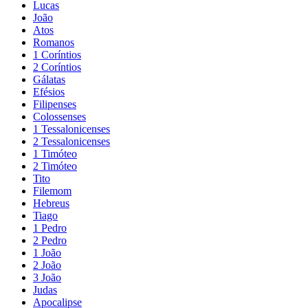
Lucas
João
Atos
Romanos
1 Coríntios
2 Coríntios
Gálatas
Efésios
Filipenses
Colossenses
1 Tessalonicenses
2 Tessalonicenses
1 Timóteo
2 Timóteo
Tito
Filemom
Hebreus
Tiago
1 Pedro
2 Pedro
1 João
2 João
3 João
Judas
Apocalipse