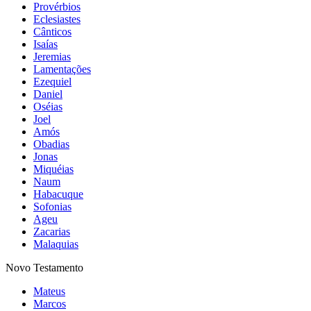
Provérbios
Eclesiastes
Cânticos
Isaías
Jeremias
Lamentações
Ezequiel
Daniel
Oséias
Joel
Amós
Obadias
Jonas
Miquéias
Naum
Habacuque
Sofonias
Ageu
Zacarias
Malaquias
Novo Testamento
Mateus
Marcos