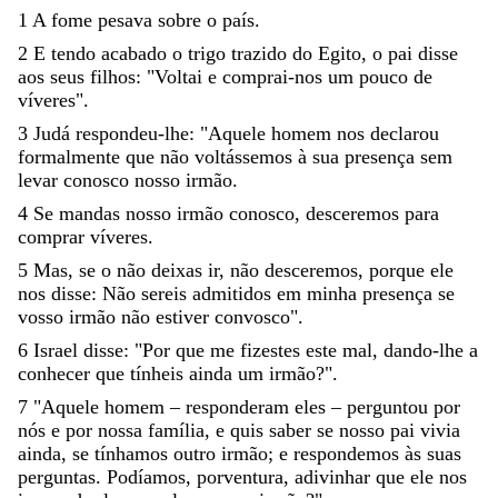
1
A
fome
pesava
sobre
o
país
.
2
E
tendo
acabado
o
trigo
trazido
do
Egito
,
o
pai
disse
aos
seus
filhos
:
"
Voltai
e
comprai-nos
um
pouco
de
víveres
"
.
3
Ju
dá
respondeu-lhe
:
"
Aquele
homem
nos
declarou
formalmente
que
não
voltássemos
à
sua
presença
sem
levar
conosco
nosso
irmão
.
4
Se
mandas
nosso
irmão
conosco
,
desceremos
para
comprar
víveres
.
5
Mas
,
se
o
não
deixas
ir
,
não
desceremos
,
porque
ele
nos
disse
:
Não
sereis
admitidos
em
minha
presença
se
vosso
irmão
não
estiver
convosco
"
.
6
Israel
disse
:
"
Por
que
me
fizestes
este
mal
,
dando-lhe
a
conhecer
que
tínheis
ainda
um
irmão
?
"
.
7
"
Aquele
homem
–
responderam
eles
–
perguntou
por
nós
e
por
nossa
família
,
e
quis
saber
se
nosso
pai
vivia
ain
da
,
se
tínhamos
outro
irmão
;
e
respondemos
às
suas
perguntas
.
Podíamos
,
porventura
,
adivinhar
que
ele
nos