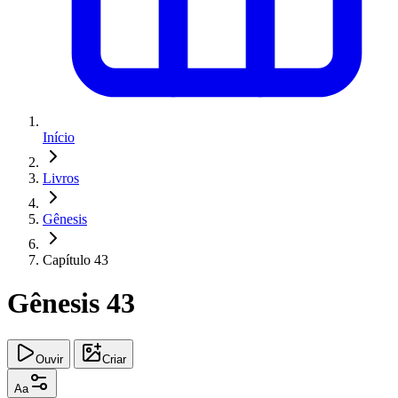
Início
Livros
Gênesis
Capítulo 43
Gênesis 43
Ouvir
Criar
Aa