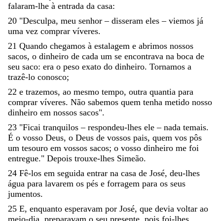
falaram-lhe
à
entrada
da
casa
:
20
"
Desculpa
,
meu
senhor
–
disseram
eles
–
viemos
já
uma
vez
comprar
víveres
.
21
Quando
chegamos
à
estalagem
e
abrimos
nossos
sacos
,
o
dinheiro
de
cada
um
se
encontrava
na
boca
de
seu
saco
:
era
o
peso
exato
do
dinheiro
.
Tornamos
a
trazê-lo
conosco
;
22
e
trazemos
,
ao
mesmo
tempo
,
outra
quantia
para
comprar
víveres
.
Não
sabemos
quem
tenha
metido
nosso
dinheiro
em
nossos
sacos
"
.
23
"
Ficai
tranquilos
–
respondeu-lhes
ele
–
nada
temais
.
É
o
vosso
Deus
,
o
Deus
de
vossos
pais
,
quem
vos
pôs
um
tesouro
em
vossos
sacos
;
o
vosso
di
nheiro
me
foi
entregue
.
"
Depois
trouxe-lhes
Simeão
.
24
Fê-los
em
seguida
entrar
na
casa
de
José
,
deu-lhes
água
para
lavarem
os
pés
e
forragem
para
os
seus
jumentos
.
25
E
,
enquanto
esperavam
por
José
,
que
devia
voltar
ao
meio-dia
,
preparavam
o
seu
presente
,
pois
foi-lhes