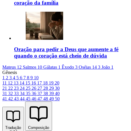
coração da família
Oração para pedir a Deus que aumente a fé
quando o coração está cheio de dúvida
Mateus 12
Salmos 10
Gálatas 1
Êxodo 3
Oséias 14
3 João 1
Gênesis
1
2
3
4
5
6
7
8
9
10
11
12
13
14
15
16
17
18
19
20
21
22
23
24
25
26
27
28
29
30
31
32
33
34
35
36
37
38
39
40
41
42
43
44
45
46
47
48
49
50
Tradução
Composição