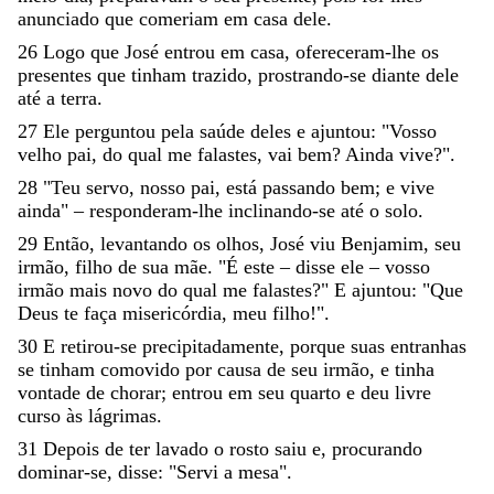
anunciado
que
comeriam
em
casa
dele
.
26
Logo
que
José
entrou
em
casa
,
ofereceram-lhe
os
presentes
que
tinham
trazido
,
prostrando-se
diante
dele
até
a
terra
.
27
Ele
perguntou
pela
saúde
deles
e
ajuntou
:
"
Vosso
velho
pai
,
do
qual
me
falastes
,
vai
bem
?
Ainda
vive
?
"
.
28
"
Teu
servo
,
nosso
pai
,
está
passando
bem
;
e
vive
ainda
"
–
res
ponderam-lhe
inclinando-se
até
o
solo
.
29
Então
,
levantando
os
olhos
,
­
José
viu
Benjamim
,
seu
irmão
,
filho
de
sua
mãe
.
"
É
este
–
disse
ele
–
vosso
irmão
mais
novo
do
qual
me
falastes
?
"
E
ajuntou
:
"
Que
Deus
te
faça
misericórdia
,
meu
filho
!
"
.
30
E
retirou-se
precipitadamente
,
porque
suas
entranhas
se
tinham
comovido
por
causa
de
seu
irmão
,
e
tinha
vontade
de
chorar
;
entrou
em
seu
quarto
e
deu
livre
curso
às
lágrimas
.
31
Depois
de
ter
lavado
o
rosto
saiu
e
,
procurando
dominar-se
,
disse
:
"
Servi
a
mesa
"
.