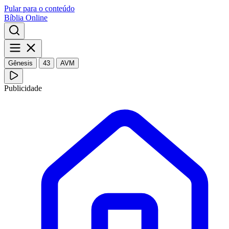
Pular para o conteúdo
Bíblia Online
Gênesis
43
AVM
Publicidade