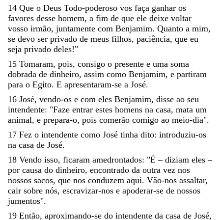
14
Que
o
Deus
Todo-poderoso
vos
faça
ganhar
os
favores
desse
homem
,
a
fim
de
que
ele
deixe
voltar
vosso
irmão
,
juntamente
com
Benjamim
.
Quanto
a
mim
,
se
devo
ser
privado
de
meus
filhos
,
paciência
,
que
eu
seja
privado
deles
!
"
15
Tomaram
,
pois
,
consigo
o
presente
e
uma
soma
dobrada
de
dinheiro
,
assim
como
Benjamim
,
e
partiram
para
o
Egito
.
E
apresentaram-se
a
José
.
16
José
,
vendo-os
e
com
eles
Benja
mim
,
disse
ao
seu
intendente
:
"
Faze
entrar
estes
homens
na
casa
,
mata
um
animal
,
e
prepara-o
,
pois
comerão
comigo
ao
meio-dia
"
.
17
Fez
o
intendente
como
José
tinha
dito
:
introduziu-os
na
casa
de
José
.
18
Vendo
isso
,
ficaram
amedrontados
:
"
É
–
diziam
eles
–
por
causa
do
dinheiro
,
encontrado
da
outra
vez
nos
nossos
sacos
,
que
nos
conduzem
aqui
.
Vão-nos
assaltar
,
cair
sobre
nós
,
escravizar-nos
e
apoderar-se
de
nossos
jumentos
"
.
19
Então
,
aproximando-se
do
intendente
da
casa
de
José
,