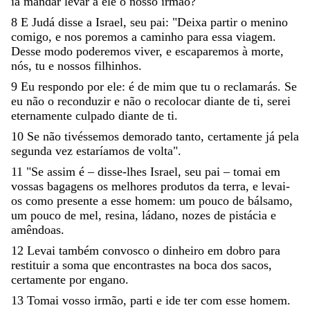
ia
mandar
levar
a
ele
o
nosso
irmão
?
"
8
E
Judá
disse
a
Israel
,
­
seu
pai
:
"
Deixa
partir
o
menino
comigo
,
e
nos
poremos
a
caminho
para
essa
viagem
.
Desse
modo
poderemos
viver
,
e
escaparemos
à
morte
,
nós
,
tu
e
nossos
filhinhos
.
9
Eu
respondo
por
ele
:
é
de
mim
que
tu
o
reclamarás
.
Se
eu
não
o
recon
duzir
e
não
o
recolocar
diante
de
ti
,
serei
eternamente
culpado
diante
de
ti
.
10
Se
não
tivéssemos
demorado
tanto
,
certamente
já
pela
segunda
vez
estaríamos
de
volta
"
.
11
"
Se
assim
é
–
disse-lhes
Israel
,
seu
pai
–
tomai
em
vossas
bagagens
os
melhores
produtos
da
terra
,
e
levai-
os
como
presente
a
esse
homem
:
um
pouco
de
bálsamo
,
um
pouco
de
mel
,
resina
,
ládano
,
nozes
de
pistácia
e
amêndoas
.
12
Levai
também
convosco
o
dinheiro
em
dobro
para
restituir
a
soma
que
encontras
tes
na
boca
dos
sacos
,
certamente
por
engano
.
13
Tomai
vosso
irmão
,
parti
e
ide
ter
com
esse
homem
.