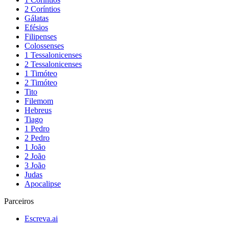
2 Coríntios
Gálatas
Efésios
Filipenses
Colossenses
1 Tessalonicenses
2 Tessalonicenses
1 Timóteo
2 Timóteo
Tito
Filemom
Hebreus
Tiago
1 Pedro
2 Pedro
1 João
2 João
3 João
Judas
Apocalipse
Parceiros
Escreva.ai