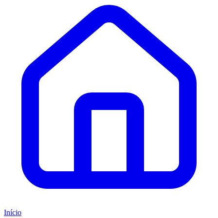
Início