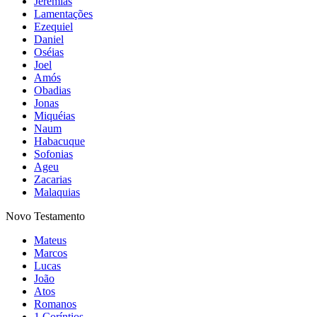
Jeremias
Lamentações
Ezequiel
Daniel
Oséias
Joel
Amós
Obadias
Jonas
Miquéias
Naum
Habacuque
Sofonias
Ageu
Zacarias
Malaquias
Novo Testamento
Mateus
Marcos
Lucas
João
Atos
Romanos
1 Coríntios