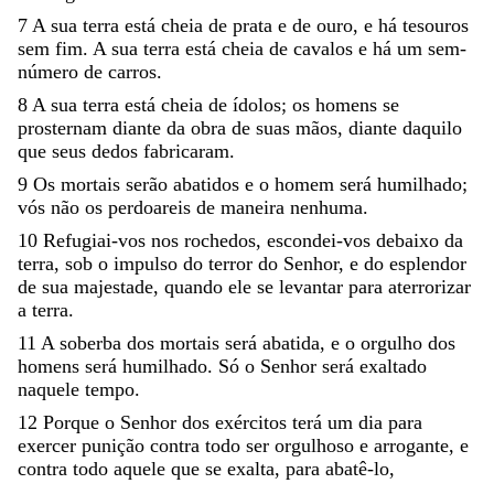
7
A
sua
terra
está
cheia
de
prata
e
de
ouro
,
e
há
tesouros
sem
fim
.
A
sua
terra
está
cheia
de
cavalos
e
há
um
sem-
número
de
carros
.
8
A
sua
terra
está
cheia
de
ídolos
;
os
homens
se
prosternam
diante
da
obra
de
suas
mãos
,
diante
daquilo
que
seus
dedos
fabricaram
.
9
Os
mortais
serão
abatidos
e
o
homem
será
humilhado
;
vós
não
os
perdoareis
de
maneira
nenhuma
.
10
Refugiai-vos
nos
rochedos
,
escondei-vos
debaixo
da
terra
,
sob
o
impulso
do
terror
do
Senhor
,
e
do
esplendor
de
sua
majestade
,
quando
ele
se
levantar
para
aterrorizar
a
terra
.
11
A
soberba
dos
mortais
será
abatida
,
e
o
orgulho
dos
homens
será
humilhado
.
Só
o
Senhor
será
exaltado
naquele
tempo
.
12
Porque
o
Senhor
dos
exércitos
terá
um
dia
para
exercer
punição
contra
todo
ser
orgulhoso
e
arrogante
,
e
contra
todo
aquele
que
se
exalta
,
para
abatê-lo
,