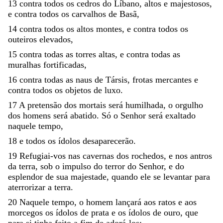
13
contra
todos
os
cedros
do
Líbano
,
altos
e
majestosos
,
e
contra
todos
os
carvalhos
de
Basã
,
14
contra
todos
os
altos
montes
,
e
contra
todos
os
outeiros
elevados
,
15
contra
todas
as
torres
altas
,
e
contra
todas
as
muralhas
fortificadas
,
16
contra
todas
as
naus
de
Társis
,
frotas
mercantes
e
contra
todos
os
objetos
de
luxo
.
17
A
pretensão
dos
mortais
será
humilhada
,
o
orgulho
dos
homens
será
abatido
.
Só
o
Senhor
será
exaltado
naquele
tempo
,
18
e
todos
os
ídolos
desaparecerão
.
19
Refugiai-vos
nas
cavernas
dos
rochedos
,
e
nos
antros
da
terra
,
sob
o
impulso
do
terror
do
Senhor
,
e
do
esplendor
de
sua
majestade
,
quando
ele
se
levantar
para
aterrorizar
a
terra
.
20
Naquele
tempo
,
o
homem
lançará
aos
ratos
e
aos
morcegos
os
ídolos
de
prata
e
os
ídolos
de
ouro
,
que
para
si
tinha
feito
a
fim
de
adorá-los
;