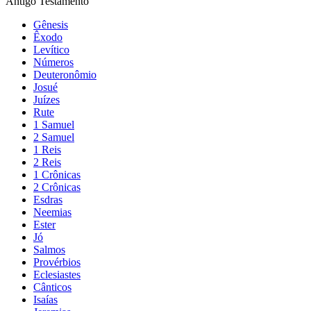
Antigo Testamento
Gênesis
Êxodo
Levítico
Números
Deuteronômio
Josué
Juízes
Rute
1 Samuel
2 Samuel
1 Reis
2 Reis
1 Crônicas
2 Crônicas
Esdras
Neemias
Ester
Jó
Salmos
Provérbios
Eclesiastes
Cânticos
Isaías