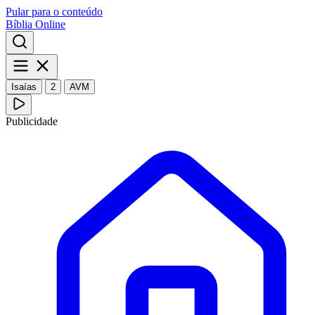
Pular para o conteúdo
Bíblia Online
Isaías
2
AVM
Publicidade