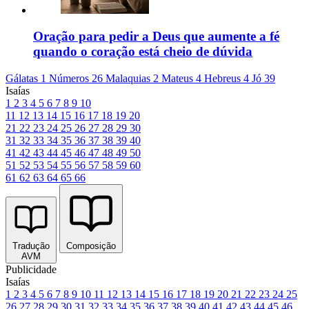
Oração para pedir a Deus que aumente a fé
quando o coração está cheio de dúvida
Gálatas 1
Números 26
Malaquias 2
Mateus 4
Hebreus 4
Jó 39
Isaías
1
2
3
4
5
6
7
8
9
10
11
12
13
14
15
16
17
18
19
20
21
22
23
24
25
26
27
28
29
30
31
32
33
34
35
36
37
38
39
40
41
42
43
44
45
46
47
48
49
50
51
52
53
54
55
56
57
58
59
60
61
62
63
64
65
66
Tradução
Composição
AVM
Publicidade
Isaías
1
2
3
4
5
6
7
8
9
10
11
12
13
14
15
16
17
18
19
20
21
22
23
24
25
26
27
28
29
30
31
32
33
34
35
36
37
38
39
40
41
42
43
44
45
46