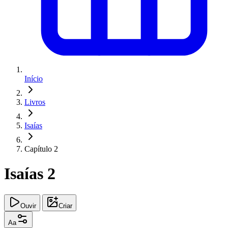
Início
Livros
Isaías
Capítulo 2
Isaías 2
Ouvir
Criar
Aa