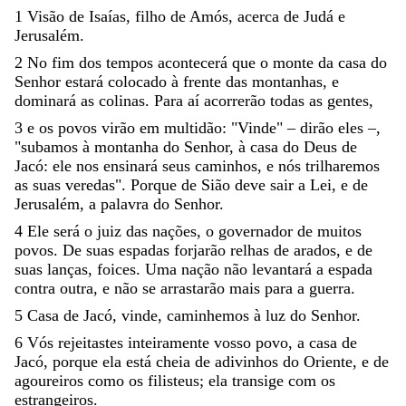
1
Visão
de
Isaías
,
filho
de
Amós
,
acerca
de
Judá
e
Jerusalém
.
2
No
fim
dos
tempos
acontecerá
que
o
monte
da
casa
do
Senhor
estará
colocado
à
frente
das
montanhas
,
e
dominará
as
colinas
.
Para
aí
acorrerão
todas
as
gentes
,
3
e
os
povos
virão
em
multidão
:
"
Vinde
"
–
dirão
eles
–
,
"
subamos
à
montanha
do
Senhor
,
à
casa
do
Deus
de
Jacó
:
ele
nos
ensinará
seus
caminhos
,
e
nós
trilharemos
as
suas
veredas
"
.
Porque
de
Sião
deve
sair
a
Lei
,
e
de
Jerusalém
,
a
palavra
do
Senhor
.
4
Ele
será
o
juiz
das
nações
,
o
governador
de
muitos
povos
.
De
suas
espadas
forjarão
relhas
de
arados
,
e
de
suas
lanças
,
foices
.
Uma
nação
não
levantará
a
espada
contra
outra
,
e
não
se
arrastarão
mais
para
a
guerra
.
5
Casa
de
Jacó
,
vinde
,
caminhemos
à
luz
do
Senhor
.
6
Vós
rejeitastes
inteiramente
vosso
povo
,
a
casa
de
Jacó
,
porque
ela
está
cheia
de
adivinhos
do
Oriente
,
e
de
agoureiros
como
os
filisteus
;
ela
transige
com
os
estrangeiros
.