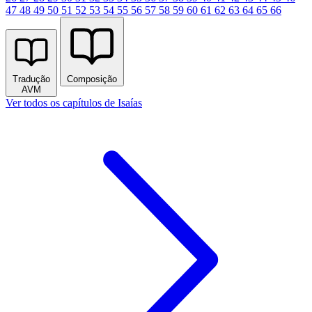
47
48
49
50
51
52
53
54
55
56
57
58
59
60
61
62
63
64
65
66
Tradução
Composição
AVM
Ver todos os capítulos de Isaías