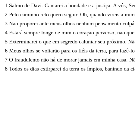
1
Salmo
de
Davi
.
Cantarei
a
bondade
e
a
justiça
.
A
vós
,
Se
2
Pelo
caminho
reto
quero
seguir
.
Oh
,
quando
vireis
a
mim
3
Não
proporei
ante
meus
olhos
nenhum
pensamento
culpá
4
Estará
sempre
longe
de
mim
o
coração
perverso
,
não
que
5
Exterminarei
o
que
em
segredo
caluniar
seu
próximo
.
N
6
Meus
olhos
se
voltarão
para
os
fiéis
da
terra
,
para
fazê-l
7
O
fraudulento
não
há
de
morar
jamais
em
minha
casa
.
N
8
Todos
os
dias
extirparei
da
terra
os
ímpios
,
banindo
da
c