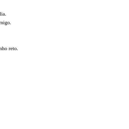
lia
.
migo
.
inho
reto
.