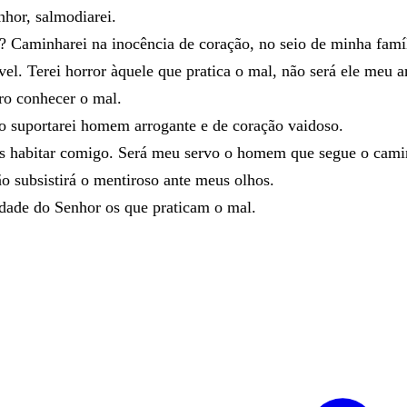
nhor
,
salmodiarei
.
?
Caminharei
na
inocência
de
coração
,
no
seio
de
minha
famí
vel
.
Terei
horror
àquele
que
pratica
o
mal
,
não
será
ele
meu
a
ro
conhecer
o
mal
.
ão
suportarei
homem
arrogante
e
de
coração
vaidoso
.
os
habitar
comigo
.
Será
meu
servo
o
homem
que
segue
o
cam
ão
subsistirá
o
mentiroso
ante
meus
olhos
.
idade
do
Senhor
os
que
praticam
o
mal
.