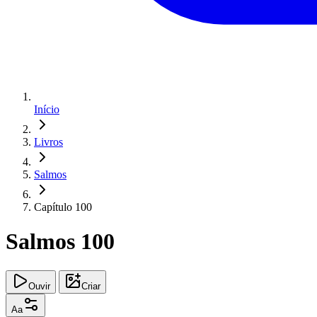
Início
Livros
Salmos
Capítulo 100
Salmos 100
Ouvir
Criar
Aa