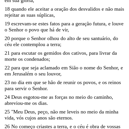
em
sua
glória
,
18
quando
ele
aceitar
a
oração
dos
desvalidos
e
não
mais
rejeitar
as
suas
súplicas
,
19
escrevam-se
estes
fatos
para
a
geração
futura
,
e
louve
o
Senhor
o
povo
que
há
de
vir
,
20
porque
o
Senhor
olhou
do
alto
de
seu
santuário
,
do
céu
ele
contemplou
a
terra
;
21
para
escutar
os
gemidos
dos
cativos
,
para
livrar
da
morte
os
condenados
;
22
para
que
seja
aclamado
em
Sião
o
nome
do
Senhor
,
e
em
Jerusalém
o
seu
louvor
,
23
no
dia
em
que
se
hão
de
reunir
os
povos
,
e
os
reinos
para
servir
o
Senhor
.
24
Deus
esgotou-me
as
forças
no
meio
do
caminho
,
abreviou-me
os
dias
.
25
"
Meu
Deus
,
peço
,
não
me
leveis
no
meio
da
minha
vida
,
vós
cujos
anos
são
eternos
.
26
No
começo
criastes
a
terra
,
e
o
céu
é
obra
de
vossas