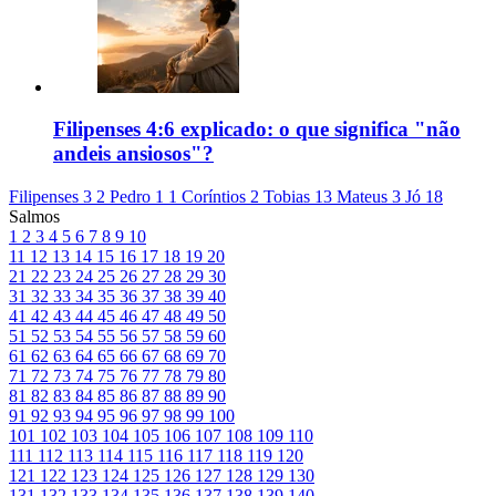
Filipenses 4:6 explicado: o que significa "não
andeis ansiosos"?
Filipenses 3
2 Pedro 1
1 Coríntios 2
Tobias 13
Mateus 3
Jó 18
Salmos
1
2
3
4
5
6
7
8
9
10
11
12
13
14
15
16
17
18
19
20
21
22
23
24
25
26
27
28
29
30
31
32
33
34
35
36
37
38
39
40
41
42
43
44
45
46
47
48
49
50
51
52
53
54
55
56
57
58
59
60
61
62
63
64
65
66
67
68
69
70
71
72
73
74
75
76
77
78
79
80
81
82
83
84
85
86
87
88
89
90
91
92
93
94
95
96
97
98
99
100
101
102
103
104
105
106
107
108
109
110
111
112
113
114
115
116
117
118
119
120
121
122
123
124
125
126
127
128
129
130
131
132
133
134
135
136
137
138
139
140