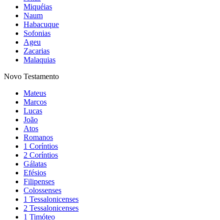
Miquéias
Naum
Habacuque
Sofonias
Ageu
Zacarias
Malaquias
Novo Testamento
Mateus
Marcos
Lucas
João
Atos
Romanos
1 Coríntios
2 Coríntios
Gálatas
Efésios
Filipenses
Colossenses
1 Tessalonicenses
2 Tessalonicenses
1 Timóteo