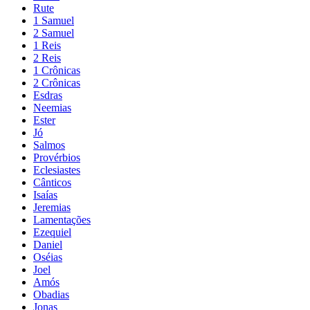
Rute
1 Samuel
2 Samuel
1 Reis
2 Reis
1 Crônicas
2 Crônicas
Esdras
Neemias
Ester
Jó
Salmos
Provérbios
Eclesiastes
Cânticos
Isaías
Jeremias
Lamentações
Ezequiel
Daniel
Oséias
Joel
Amós
Obadias
Jonas