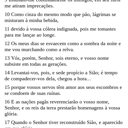
me
atiram
imprecações
.
10
Como
cinza
do
mesmo
modo
que
pão
,
lágrimas
se
misturam
à
minha
bebida
,
11
devido
à
vossa
cólera
indignada
,
pois
me
tomastes
para
me
lançar
ao
longe
.
12
Os
meus
dias
se
esvaecem
como
a
sombra
da
noite
e
me
vou
murchando
como
a
relva
.
13
Vós
,
porém
,
Senhor
,
sois
eterno
,
e
vosso
nome
subsiste
em
todas
as
gerações
.
14
Levantai-vos
,
pois
,
e
sede
propício
a
Sião
;
é
tempo
de
compadecer-vos
dela
,
chegou
a
hora
...
15
porque
vossos
servos
têm
amor
aos
seus
escombros
e
se
condoem
de
suas
ruínas
.
16
E
as
nações
pagãs
reverenciarão
o
vosso
nome
,
Senhor
,
e
os
reis
da
terra
prestarão
homenagens
à
vossa
glória
.
17
Quando
o
Senhor
tiver
reconstruído
Sião
,
e
aparecido