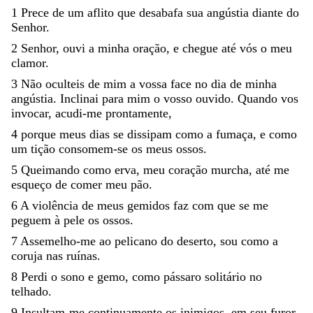
1
Prece
de
um
aflito
que
desabafa
sua
angústia
diante
do
Senhor
.
2
Senhor
,
ouvi
a
minha
oração
,
e
chegue
até
vós
o
meu
clamor
.
3
Não
oculteis
de
mim
a
vossa
face
no
dia
de
minha
angústia
.
Inclinai
para
mim
o
vosso
ouvido
.
Quando
vos
invocar
,
acudi-me
prontamente
,
4
porque
meus
dias
se
dissipam
como
a
fumaça
,
e
como
um
tição
consomem-se
os
meus
ossos
.
5
Queimando
como
erva
,
meu
coração
murcha
,
até
me
esqueço
de
comer
meu
pão
.
6
A
violência
de
meus
gemidos
faz
com
que
se
me
peguem
à
pele
os
ossos
.
7
Assemelho-me
ao
pelicano
do
deserto
,
sou
como
a
coruja
nas
ruínas
.
8
Perdi
o
sono
e
gemo
,
como
pássaro
solitário
no
telhado
.
9
Insultam-me
continuamente
os
inimigos
,
em
seu
furor