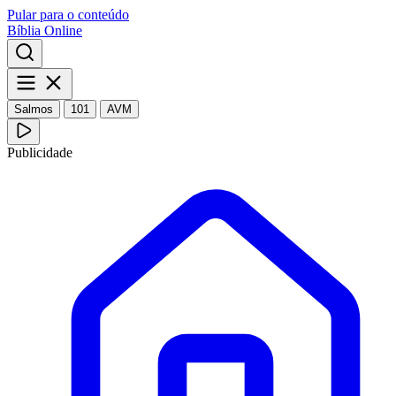
Pular para o conteúdo
Bíblia Online
Salmos
101
AVM
Publicidade