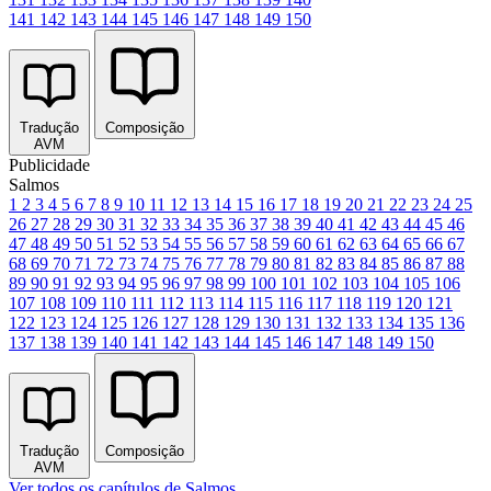
141
142
143
144
145
146
147
148
149
150
Tradução
Composição
AVM
Publicidade
Salmos
1
2
3
4
5
6
7
8
9
10
11
12
13
14
15
16
17
18
19
20
21
22
23
24
25
26
27
28
29
30
31
32
33
34
35
36
37
38
39
40
41
42
43
44
45
46
47
48
49
50
51
52
53
54
55
56
57
58
59
60
61
62
63
64
65
66
67
68
69
70
71
72
73
74
75
76
77
78
79
80
81
82
83
84
85
86
87
88
89
90
91
92
93
94
95
96
97
98
99
100
101
102
103
104
105
106
107
108
109
110
111
112
113
114
115
116
117
118
119
120
121
122
123
124
125
126
127
128
129
130
131
132
133
134
135
136
137
138
139
140
141
142
143
144
145
146
147
148
149
150
Tradução
Composição
AVM
Ver todos os capítulos de Salmos