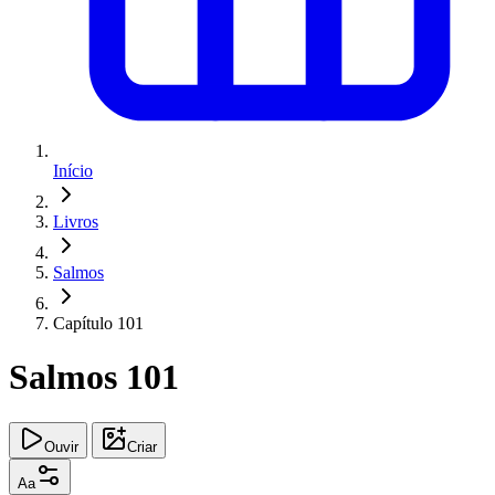
Início
Livros
Salmos
Capítulo 101
Salmos 101
Ouvir
Criar
Aa