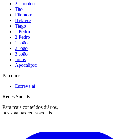
2 Timóteo
Tito
Filemom
Hebreus
Tiago
1 Pedro
2 Pedro
1 João
2 João
3 João
Judas
Apocalipse
Parceiros
Escreva.ai
Redes Sociais
Para mais conteúdos diários,
nos siga nas redes sociais.