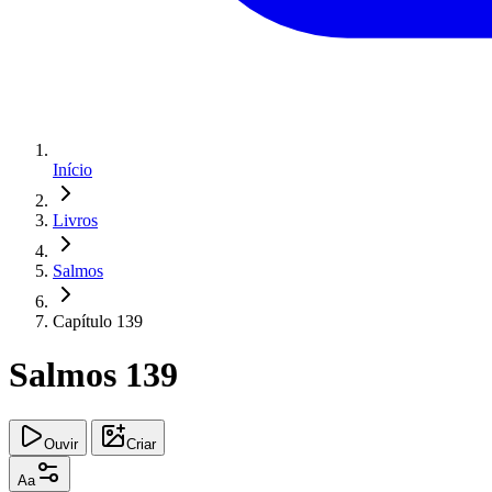
Início
Livros
Salmos
Capítulo 139
Salmos 139
Ouvir
Criar
Aa