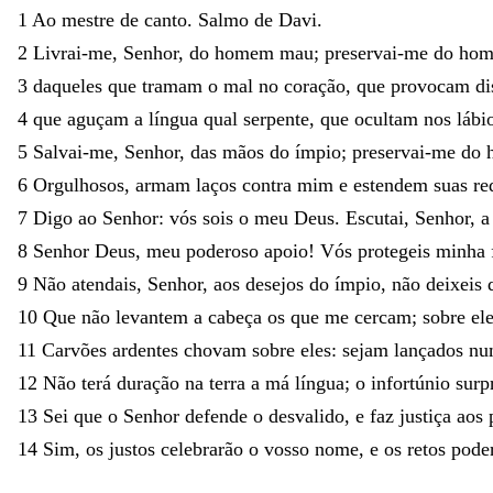
1
Ao
mestre
de
canto
.
Salmo
de
Davi
.
2
Livrai-me
,
Senhor
,
do
homem
mau
;
preservai-me
do
ho
3
daqueles
que
tramam
o
mal
no
coração
,
que
provocam
di
4
que
aguçam
a
língua
qual
serpente
,
que
ocultam
nos
lábi
5
Salvai-me
,
Senhor
,
das
mãos
do
ímpio
;
preservai-me
do
6
Orgulhosos
,
armam
laços
contra
mim
e
estendem
suas
re
7
Digo
ao
Senhor
:
vós
sois
o
meu
Deus
.
Escutai
,
Senhor
,
8
Senhor
Deus
,
meu
poderoso
apoio
!
Vós
protegeis
minha
9
Não
atendais
,
Senhor
,
aos
desejos
do
ímpio
,
não
deixeis
10
Que
não
levantem
a
cabeça
os
que
me
cercam
;
sobre
el
11
Carvões
ardentes
chovam
sobre
eles
:
sejam
lançados
n
12
Não
terá
duração
na
terra
a
má
língua
;
o
infortúnio
surp
13
Sei
que
o
Senhor
defende
o
desvalido
,
e
faz
justiça
aos
14
Sim
,
os
justos
celebrarão
o
vosso
nome
,
e
os
retos
pode