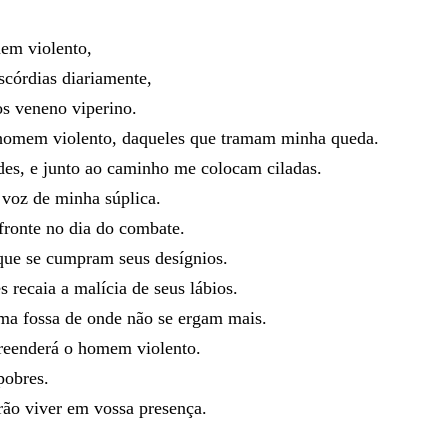
mem
violento
,
scórdias
diariamente
,
os
veneno
viperino
.
homem
violento
,
daqueles
que
tramam
minha
queda
.
des
,
e
junto
ao
caminho
me
colocam
ciladas
.
a
voz
de
minha
súplica
.
fronte
no
dia
do
combate
.
que
se
cumpram
seus
desígnios
.
es
recaia
a
malícia
de
seus
lábios
.
uma
fossa
de
onde
não
se
ergam
mais
.
reenderá
o
homem
violento
.
pobres
.
rão
viver
em
vossa
presença
.