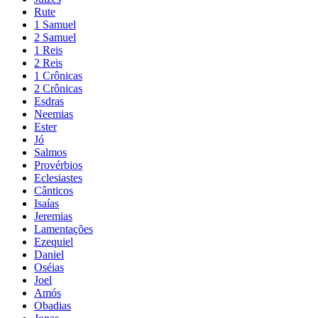
Rute
1 Samuel
2 Samuel
1 Reis
2 Reis
1 Crônicas
2 Crônicas
Esdras
Neemias
Ester
Jó
Salmos
Provérbios
Eclesiastes
Cânticos
Isaías
Jeremias
Lamentações
Ezequiel
Daniel
Oséias
Joel
Amós
Obadias