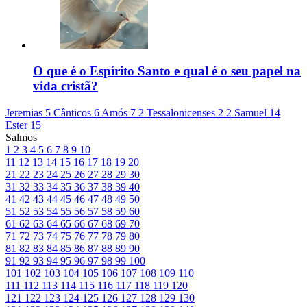
O que é o Espírito Santo e qual é o seu papel na
vida cristã?
Jeremias 5
Cânticos 6
Amós 7
2 Tessalonicenses 2
2 Samuel 14
Ester 15
Salmos
1
2
3
4
5
6
7
8
9
10
11
12
13
14
15
16
17
18
19
20
21
22
23
24
25
26
27
28
29
30
31
32
33
34
35
36
37
38
39
40
41
42
43
44
45
46
47
48
49
50
51
52
53
54
55
56
57
58
59
60
61
62
63
64
65
66
67
68
69
70
71
72
73
74
75
76
77
78
79
80
81
82
83
84
85
86
87
88
89
90
91
92
93
94
95
96
97
98
99
100
101
102
103
104
105
106
107
108
109
110
111
112
113
114
115
116
117
118
119
120
121
122
123
124
125
126
127
128
129
130