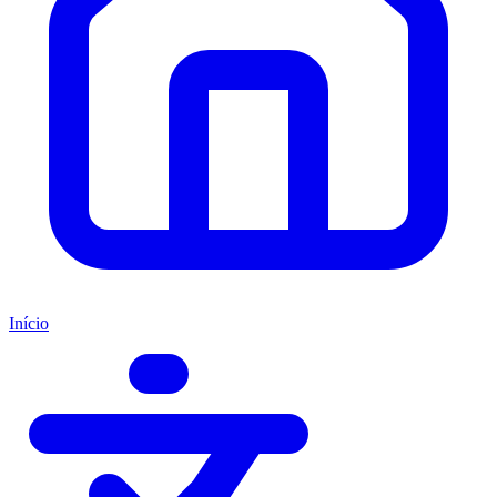
Início