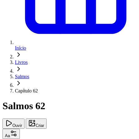
Início
Livros
Salmos
Capítulo 62
Salmos 62
Ouvir
Criar
Aa