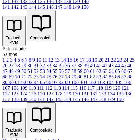
131
132
133
134
135
136
137
138
139
140
141
142
143
144
145
146
147
148
149
150
Tradução
Composição
AVM
Publicidade
Salmos
1
2
3
4
5
6
7
8
9
10
11
12
13
14
15
16
17
18
19
20
21
22
23
24
25
26
27
28
29
30
31
32
33
34
35
36
37
38
39
40
41
42
43
44
45
46
47
48
49
50
51
52
53
54
55
56
57
58
59
60
61
62
63
64
65
66
67
68
69
70
71
72
73
74
75
76
77
78
79
80
81
82
83
84
85
86
87
88
89
90
91
92
93
94
95
96
97
98
99
100
101
102
103
104
105
106
107
108
109
110
111
112
113
114
115
116
117
118
119
120
121
122
123
124
125
126
127
128
129
130
131
132
133
134
135
136
137
138
139
140
141
142
143
144
145
146
147
148
149
150
Tradução
Composição
AVM