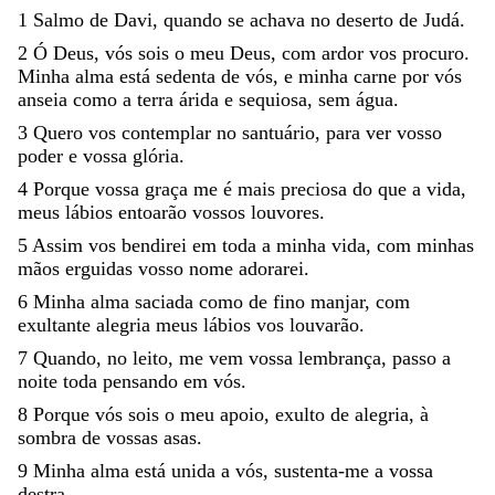
1
Salmo
de
Davi
,
quando
se
achava
no
deserto
de
Judá
.
2
Ó
Deus
,
vós
sois
o
meu
Deus
,
com
ardor
vos
procuro
.
Minha
alma
está
sedenta
de
vós
,
e
minha
carne
por
vós
anseia
como
a
terra
árida
e
sequiosa
,
sem
água
.
3
Quero
vos
contemplar
no
santuário
,
para
ver
vosso
poder
e
vossa
glória
.
4
Porque
vossa
graça
me
é
mais
preciosa
do
que
a
vida
,
meus
lábios
entoarão
vossos
louvores
.
5
Assim
vos
bendirei
em
toda
a
minha
vida
,
com
minhas
mãos
erguidas
vosso
nome
adorarei
.
6
Minha
alma
saciada
como
de
fino
manjar
,
com
exultante
alegria
meus
lábios
vos
louvarão
.
7
Quando
,
no
leito
,
me
vem
vossa
lembrança
,
passo
a
noite
toda
pensando
em
vós
.
8
Porque
vós
sois
o
meu
apoio
,
exulto
de
alegria
,
à
sombra
de
vossas
asas
.
9
Minha
alma
está
unida
a
vós
,
sustenta-me
a
vossa
destra
.