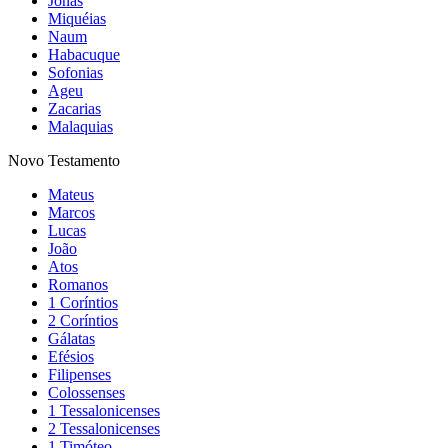
Jonas
Miquéias
Naum
Habacuque
Sofonias
Ageu
Zacarias
Malaquias
Novo Testamento
Mateus
Marcos
Lucas
João
Atos
Romanos
1 Coríntios
2 Coríntios
Gálatas
Efésios
Filipenses
Colossenses
1 Tessalonicenses
2 Tessalonicenses
1 Timóteo