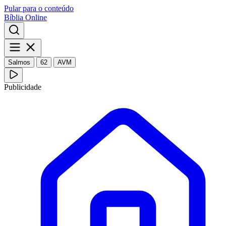
Pular para o conteúdo
Bíblia Online
Salmos
62
AVM
Publicidade