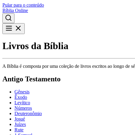
Pular para o conteúdo
Bíblia Online
Livros da Bíblia
A Bíblia é composta por uma coleção de livros escritos ao longo de séc
Antigo Testamento
Gênesis
Êxodo
Levítico
Números
Deuteronômio
Josué
Juízes
Rute