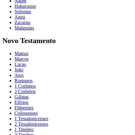
Naum
Habacuque
Sofonias
Ageu
Zacarias
Malaquias
Novo Testamento
Mateus
Marcos
Lucas
João
Atos
Romanos
1 Coríntios
2 Coríntios
Gálatas
Efésios
Filipenses
Colossenses
1 Tessalonicenses
2 Tessalonicenses
1 Timóteo
2 Timóteo