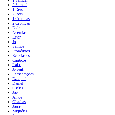
1 Samuel
2 Samuel
1 Reis
2 Reis
1 Crônicas
2 Crônicas
Esdras
Neemias
Ester
Jó
Salmos
Provérbios
Eclesiastes
Cânticos
Isaías
Jeremias
Lamentações
Ezequiel
Daniel
Oséias
Joel
Amós
Obadias
Jonas
Miquéias