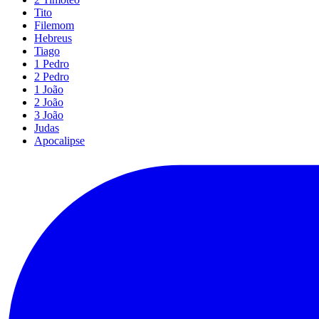
Tito
Filemom
Hebreus
Tiago
1 Pedro
2 Pedro
1 João
2 João
3 João
Judas
Apocalipse