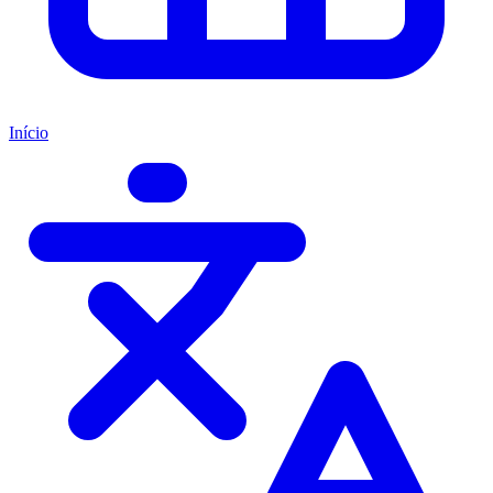
Início