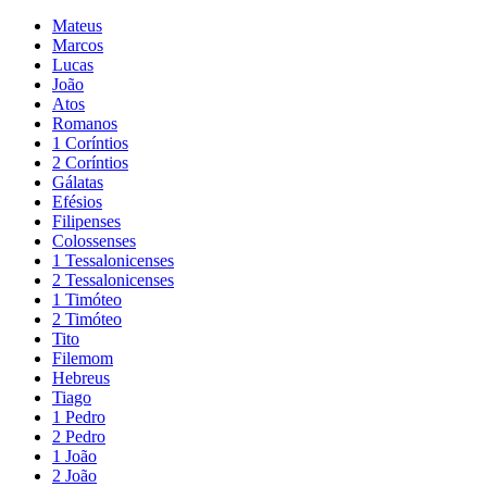
Mateus
Marcos
Lucas
João
Atos
Romanos
1 Coríntios
2 Coríntios
Gálatas
Efésios
Filipenses
Colossenses
1 Tessalonicenses
2 Tessalonicenses
1 Timóteo
2 Timóteo
Tito
Filemom
Hebreus
Tiago
1 Pedro
2 Pedro
1 João
2 João