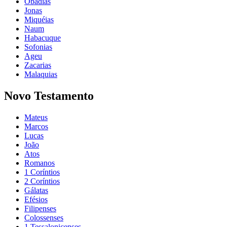
Obadias
Jonas
Miquéias
Naum
Habacuque
Sofonias
Ageu
Zacarias
Malaquias
Novo Testamento
Mateus
Marcos
Lucas
João
Atos
Romanos
1 Coríntios
2 Coríntios
Gálatas
Efésios
Filipenses
Colossenses
1 Tessalonicenses