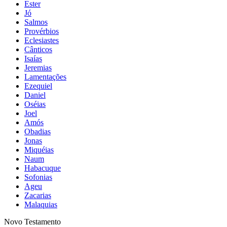
Ester
Jó
Salmos
Provérbios
Eclesiastes
Cânticos
Isaías
Jeremias
Lamentações
Ezequiel
Daniel
Oséias
Joel
Amós
Obadias
Jonas
Miquéias
Naum
Habacuque
Sofonias
Ageu
Zacarias
Malaquias
Novo Testamento