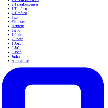
2 Tessalonicenses
1 Timóteo
2 Timóteo
Tito
Filemom
Hebreus
Tiago
1 Pedro
2 Pedro
1 João
2 João
3 João
Judas
Apocalipse