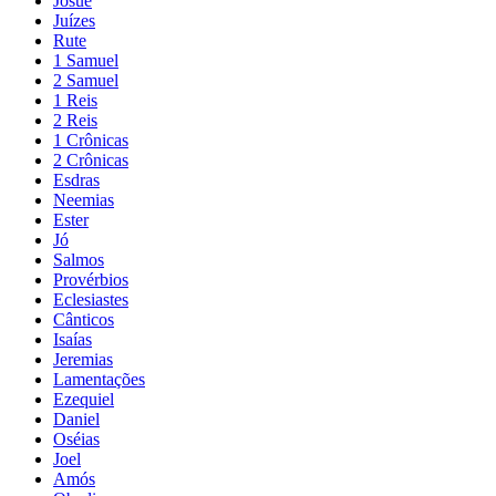
Josué
Juízes
Rute
1 Samuel
2 Samuel
1 Reis
2 Reis
1 Crônicas
2 Crônicas
Esdras
Neemias
Ester
Jó
Salmos
Provérbios
Eclesiastes
Cânticos
Isaías
Jeremias
Lamentações
Ezequiel
Daniel
Oséias
Joel
Amós