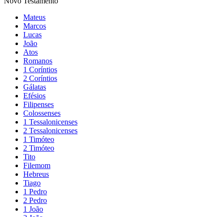
Novo Testamento
Mateus
Marcos
Lucas
João
Atos
Romanos
1 Coríntios
2 Coríntios
Gálatas
Efésios
Filipenses
Colossenses
1 Tessalonicenses
2 Tessalonicenses
1 Timóteo
2 Timóteo
Tito
Filemom
Hebreus
Tiago
1 Pedro
2 Pedro
1 João