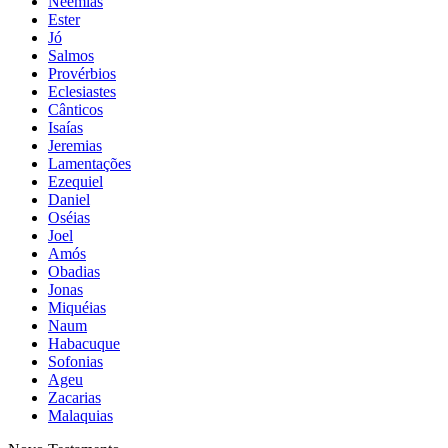
Neemias
Ester
Jó
Salmos
Provérbios
Eclesiastes
Cânticos
Isaías
Jeremias
Lamentações
Ezequiel
Daniel
Oséias
Joel
Amós
Obadias
Jonas
Miquéias
Naum
Habacuque
Sofonias
Ageu
Zacarias
Malaquias