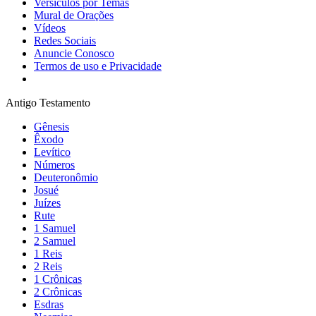
Versículos por Temas
Mural de Orações
Vídeos
Redes Sociais
Anuncie Conosco
Termos de uso e Privacidade
Antigo Testamento
Gênesis
Êxodo
Levítico
Números
Deuteronômio
Josué
Juízes
Rute
1 Samuel
2 Samuel
1 Reis
2 Reis
1 Crônicas
2 Crônicas
Esdras