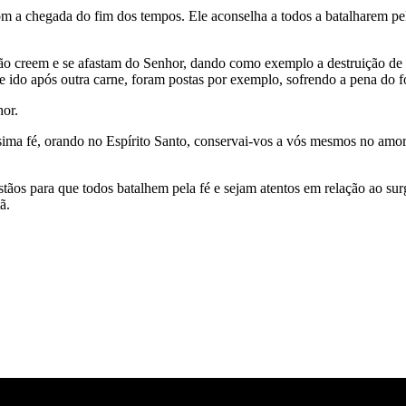
com a chegada do fim dos tempos. Ele aconselha a todos a batalharem pel
 não creem e se afastam do Senhor, dando como exemplo a destruição
e ido após outra carne, foram postas por exemplo, sofrendo a pena do f
hor.
ima fé, orando no Espírito Santo, conservai-vos a vós mesmos no amor
ãos para que todos batalhem pela fé e sejam atentos em relação ao surgi
ã.